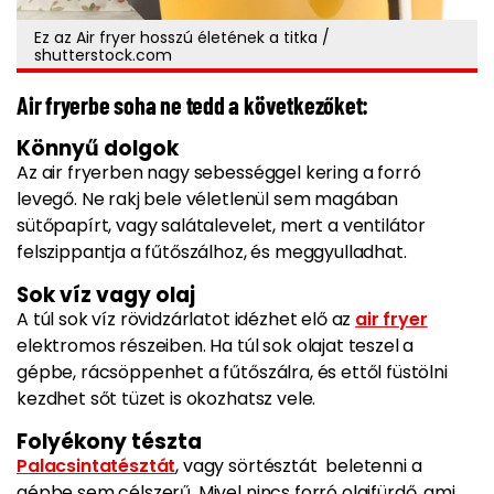
Ez az Air fryer hosszú életének a titka /
shutterstock.com
Air fryerbe soha ne tedd a következőket:
Könnyű dolgok
Az air fryerben nagy sebességgel kering a forró
levegő. Ne rakj bele véletlenül sem magában
sütőpapírt, vagy salátalevelet, mert a ventilátor
felszippantja a fűtőszálhoz, és meggyulladhat.
Sok víz vagy olaj
A túl sok víz rövidzárlatot idézhet elő az
air fryer
elektromos részeiben. Ha túl sok olajat teszel a
gépbe, rácsöppenhet a fűtőszálra, és ettől füstölni
kezdhet sőt tüzet is okozhatsz vele.
Folyékony tészta
Palacsintatésztát
, vagy sörtésztát beletenni a
gépbe sem célszerű. Mivel nincs forró olajfürdő, ami