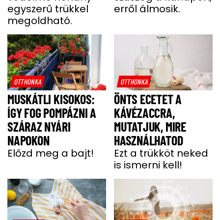
egyszerű trükkel
erről álmosik.
megoldható.
OTTHONKA
OTTHONKA
MUSKÁTLI KISOKOS:
ÖNTS ECETET A
ÍGY FOG POMPÁZNI A
KÁVÉZACCRA,
SZÁRAZ NYÁRI
MUTATJUK, MIRE
NAPOKON
HASZNÁLHATOD
Előzd meg a bajt!
Ezt a trükköt neked
is ismerni kell!