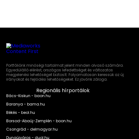
Portfóliónk minőségi tartalmat jelent minden olvasó számára.
Egyedülálló elérést, országos lefedettséget és változatos
megjelenési lehetőséget biztosít. Folyamatosan keressük az új
irányokat és fejlődési lehetőségeket. Ez jövőnk záloga.
Regionális hírportálok
Bács-Kiskun - baon.hu
Baranya - bama.hu
Békés - beol.hu
Borsod-Abaúj-Zemplén - boon.hu
Csongrád - delmagyar.hu
Dunaújváros - duol.hu