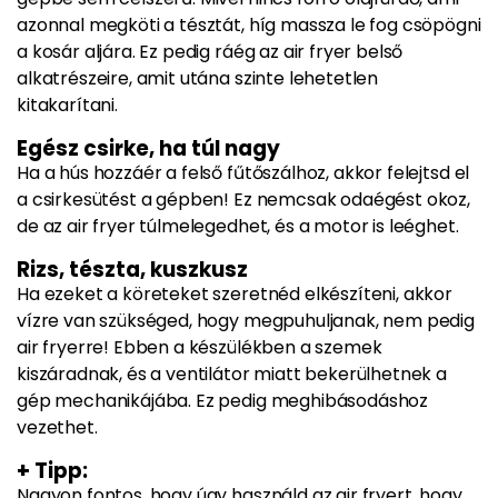
azonnal megköti a tésztát, híg massza le fog csöpögni
a kosár aljára. Ez pedig ráég az air fryer belső
alkatrészeire, amit utána szinte lehetetlen
kitakarítani.
Egész csirke, ha túl nagy
Ha a hús hozzáér a felső fűtőszálhoz, akkor felejtsd el
a csirkesütést a gépben! Ez nemcsak odaégést okoz,
de az air fryer túlmelegedhet, és a motor is leéghet.
Rizs, tészta, kuszkusz
Ha ezeket a köreteket szeretnéd elkészíteni, akkor
vízre van szükséged, hogy megpuhuljanak, nem pedig
air fryerre! Ebben a készülékben a szemek
kiszáradnak, és a ventilátor miatt bekerülhetnek a
gép mechanikájába. Ez pedig meghibásodáshoz
vezethet.
+ Tipp:
Nagyon fontos, hogy úgy használd az air fryert, hogy