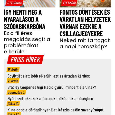
OTTHONKA
ÉLETMÓDI
ÍGY MENTI MEG A
FONTOS DÖNTÉSEK ÉS
NYARALÁSOD A
VÁRATLAN HELYZETEK
SZÓDABIKARBÓNA
VÁRNAK EZEKRE A
Ez a filléres
CSILLAGJEGYEKRE
megoldás segít a
Neked mit tartogat
problémákat
a napi horoszkóp?
elkerülni.
FRISS HÍREK
15 órája
Együttlét alatt jobb elkerülni ezt az ártatlan kérdést
21 órája
Bradley Cooper és Gigi Hadid gyűrűi mindent elárulnak?
augusztus 3.
Nyári szettek: ezek a fazonok működnek a hőségben
július 31.
Ki ne dobd a görögdinnyehéjat, készíts belőle savanyúságot
július 30.