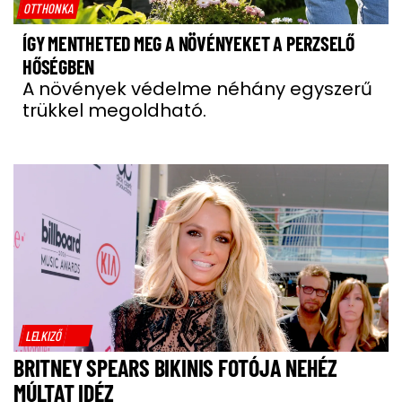
OTTHONKA
ÍGY MENTHETED MEG A NÖVÉNYEKET A PERZSELŐ
HŐSÉGBEN
A növények védelme néhány egyszerű
trükkel megoldható.
LELKIZŐ
BRITNEY SPEARS BIKINIS FOTÓJA NEHÉZ
MÚLTAT IDÉZ