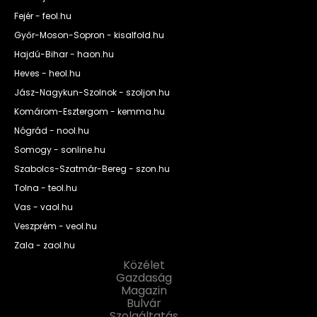
Fejér - feol.hu
Győr-Moson-Sopron - kisalfold.hu
Hajdú-Bihar - haon.hu
Heves - heol.hu
Jász-Nagykun-Szolnok - szoljon.hu
Komárom-Esztergom - kemma.hu
Nógrád - nool.hu
Somogy - sonline.hu
Szabolcs-Szatmár-Bereg - szon.hu
Tolna - teol.hu
Vas - vaol.hu
Veszprém - veol.hu
Zala - zaol.hu
Közélet
Gazdaság
Magazin
Bulvár
Szolgáltatás