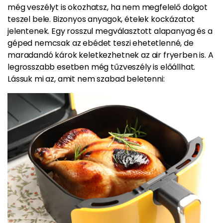
még veszélyt is okozhatsz, ha nem megfelelő dolgot
teszel bele. Bizonyos anyagok, ételek kockázatot
jelentenek. Egy rosszul megválasztott alapanyag és a
géped nemcsak az ebédet teszi ehetetlenné, de
maradandó károk keletkezhetnek az air fryerben is. A
legrosszabb esetben még tűzveszély is előállhat.
Lássuk mi az, amit nem szabad beletenni: