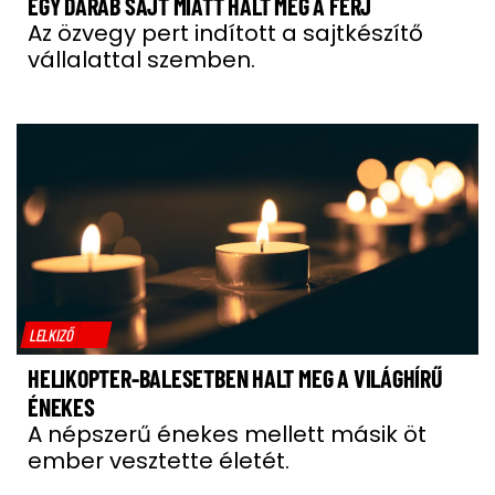
EGY DARAB SAJT MIATT HALT MEG A FÉRJ
Az özvegy pert indított a sajtkészítő
vállalattal szemben.
LELKIZŐ
HELIKOPTER-BALESETBEN HALT MEG A VILÁGHÍRŰ
ÉNEKES
A népszerű énekes mellett másik öt
ember vesztette életét.