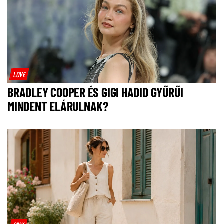
LOVE
BRADLEY COOPER ÉS GIGI HADID GYŰRŰI
MINDENT ELÁRULNAK?