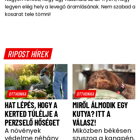
legyen elég hely a levegő áramlásának. Nem szabad a
kosarat tele tömni!
RIPOST HÍREK
OTTHONKA
OTTHONKA
HAT LÉPÉS, HOGY A
MIRŐL ÁLMODIK EGY
KERTED TÚLÉLJE A
KUTYA? ITT A
PERZSELŐ HŐSÉGET
VÁLASZ!
A növények
Miközben békésen
védelme néhány
szuszog a kanapén,