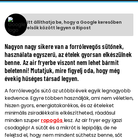
Itt állíthatja be, hogy a Google keresőben
elsők között legyen a Ripost
Nagyon nagy sikere van a forrólevegős sütőnek,
használata egyszerű, az ételek gyorsan elkészülnek
benne. Az air fryerbe viszont nem lehet bármit
beletenni! Mutatjuk, mire figyelj oda, hogy még
évekig hűséges társad legyen.
A forrólevegős sütő az utóbbi évek egyik legnagyobb
kedvence. Egyre többen használják, ami nem véletlen,
hiszen gyors, energiatakarékos, és az ételeket
minimális zsiradékkal is elkészítheted, ráadásul
minden szuper
ropogós
lesz. Az air fryer egy igazi
csodagép! A sütőt és a mikrót is lepipálja, de ne
felejtsd el, hogy nem mindent süthetsz benne, sőt