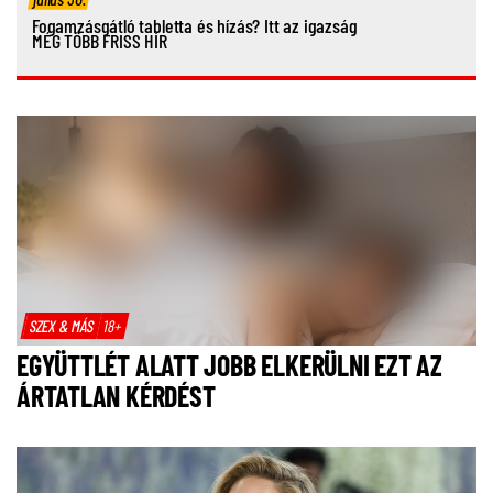
Fogamzásgátló tabletta és hízás? Itt az igazság
MÉG TÖBB FRISS HÍR
SZEX & MÁS
18+
EGYÜTTLÉT ALATT JOBB ELKERÜLNI EZT AZ
ÁRTATLAN KÉRDÉST