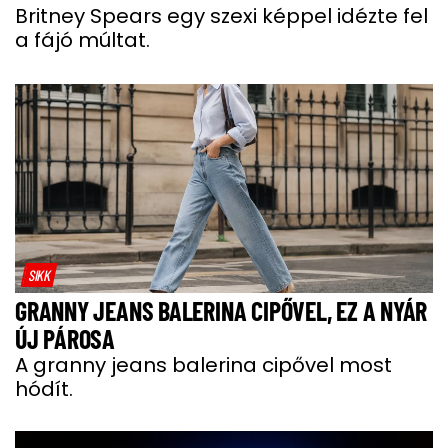
Britney Spears egy szexi képpel idézte fel
a fájó múltat.
SIKK
GRANNY JEANS BALERINA CIPŐVEL, EZ A NYÁR
ÚJ PÁROSA
A granny jeans balerina cipővel most
hódít.