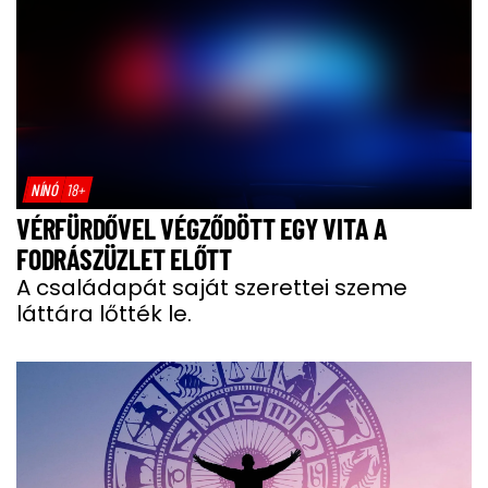
NÍNÓ
18+
VÉRFÜRDŐVEL VÉGZŐDÖTT EGY VITA A
FODRÁSZÜZLET ELŐTT
A családapát saját szerettei szeme
láttára lőtték le.