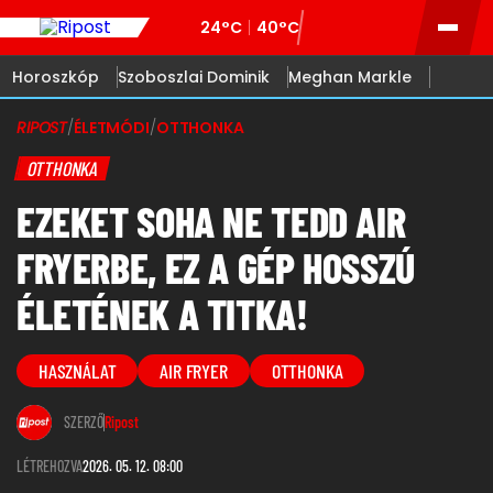
24°C
40°C
Horoszkóp
Szoboszlai Dominik
Meghan Markle
RIPOST
/
ÉLETMÓDI
/
OTTHONKA
OTTHONKA
EZEKET SOHA NE TEDD AIR
FRYERBE, EZ A GÉP HOSSZÚ
ÉLETÉNEK A TITKA!
HASZNÁLAT
AIR FRYER
OTTHONKA
SZERZŐ
Ripost
LÉTREHOZVA
2026. 05. 12. 08:00