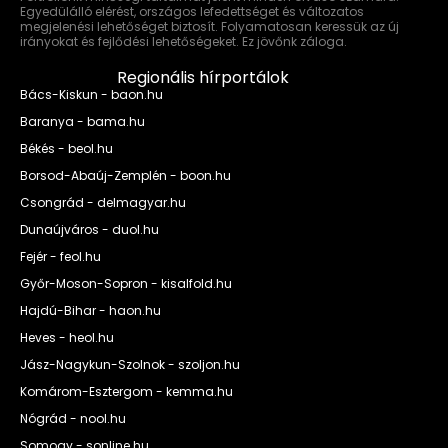
Egyedülálló elérést, országos lefedettséget és változatos
megjelenési lehetőséget biztosít. Folyamatosan keressük az új
irányokat és fejlődési lehetőségeket. Ez jövőnk záloga.
Regionális hírportálok
Bács-Kiskun - baon.hu
Baranya - bama.hu
Békés - beol.hu
Borsod-Abaúj-Zemplén - boon.hu
Csongrád - delmagyar.hu
Dunaújváros - duol.hu
Fejér - feol.hu
Győr-Moson-Sopron - kisalfold.hu
Hajdú-Bihar - haon.hu
Heves - heol.hu
Jász-Nagykun-Szolnok - szoljon.hu
Komárom-Esztergom - kemma.hu
Nógrád - nool.hu
Somogy - sonline.hu