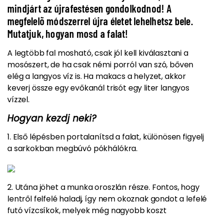
mindjárt az újrafestésen gondolkodnod! A
megfelelõ módszerrel újra életet lehelhetsz bele.
Mutatjuk, hogyan mosd a falat!
A legtöbb fal mosható, csak jól kell kiválasztani a
mosószert,
de ha csak némi porról van szó, bőven
elég a langyos víz is.
Ha makacs a helyzet, akkor
keverj össze egy evőkanál trisót egy liter langyos
vízzel.
Hogyan kezdj neki?
1. Első lépésben portalanítsd a falat, különösen figyelj
a sarkokban megbúvó pókhálókra.
2. Utána jöhet a munka oroszlán része. Fontos, hogy
lentről felfelé haladj, így nem okoznak gondot a lefelé
futó vízcsíkok, melyek még nagyobb koszt