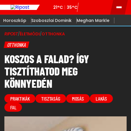
21°C
35°C
Horoszkóp
Szoboszlai Dominik
Meghan Markle
RIPOST
/
ÉLETMÓDI
/
OTTHONKA
OTTHONKA
KOSZOS A FALAD? ÍGY
TISZTÍTHATOD MEG
KÖNNYEDÉN
PRAKTIKÁK
TISZTASÁG
MOSÁS
LAKÁS
FAL