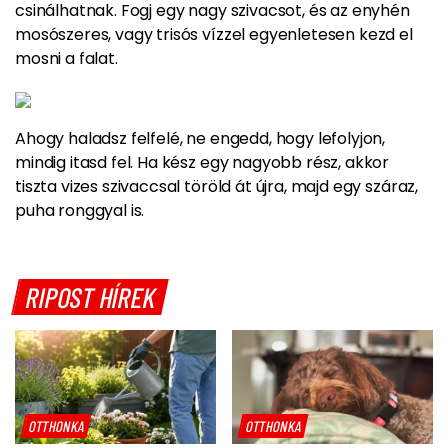
csinálhatnak.
Fogj egy nagy szivacsot, és az enyhén
mosószeres, vagy trisós vízzel egyenletesen kezd el
mosni a falat.
Ahogy haladsz felfelé, ne engedd, hogy lefolyjon,
mindig itasd fel.
Ha kész egy nagyobb rész, akkor
tiszta vizes szivaccsal töröld át újra
, majd egy száraz,
puha ronggyal is.
RIPOST HÍREK
OTTHONKA
OTTHONKA