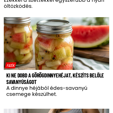
öltözködés.
FAZÉK
KI NE DOBD A GÖRÖGDINNYEHÉJAT, KÉSZÍTS BELŐLE
SAVANYÚSÁGOT
A dinnye héjából édes-savanyú
csemege készülhet.