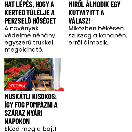
HAT LÉPÉS, HOGY A
MIRŐL ÁLMODIK EGY
KERTED TÚLÉLJE A
KUTYA? ITT A
PERZSELŐ HŐSÉGET
VÁLASZ!
A növények
Miközben békésen
védelme néhány
szuszog a kanapén,
egyszerű trükkel
erről álmosik.
megoldható.
OTTHONKA
MUSKÁTLI KISOKOS:
ÍGY FOG POMPÁZNI A
SZÁRAZ NYÁRI
NAPOKON
Előzd meg a bajt!