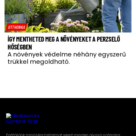
OTTHONKA
ÍGY MENTHETED MEG A NÖVÉNYEKET A PERZSELŐ
HŐSÉGBEN
A növények védelme néhány egyszerű
trükkel megoldható.
Portfóliónk minőségi tartalmat jelent minden olvasó számára.