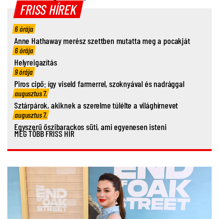
FRISS HÍREK
6 órája
Anne Hathaway merész szettben mutatta meg a pocakját
6 órája
Helyreigazítás
9 órája
Piros cipő: így viseld farmerrel, szoknyával és nadrággal
augusztus 7.
Sztárpárok, akiknek a szerelme túlélte a világhírnevet
augusztus 7.
Egyszerű őszibarackos süti, ami egyenesen isteni
MÉG TÖBB FRISS HÍR