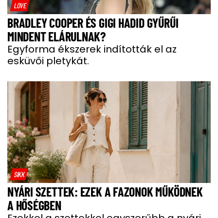
LOVE
BRADLEY COOPER ÉS GIGI HADID GYŰRŰI
MINDENT ELÁRULNAK?
Egyforma ékszerek indították el az
esküvői pletykát.
SIKK
NYÁRI SZETTEK: EZEK A FAZONOK MŰKÖDNEK
A HŐSÉGBEN
Ezekkel a szettekkel egyszerűbb a nyári