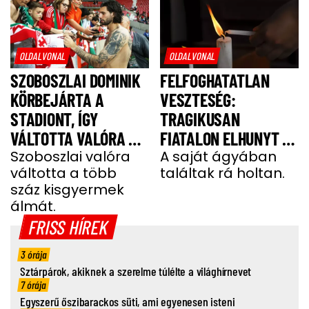
OLDALVONAL
OLDALVONAL
SZOBOSZLAI DOMINIK
FELFOGHATATLAN
KÖRBEJÁRTA A
VESZTESÉG:
STADIONT, ÍGY
TRAGIKUSAN
VÁLTOTTA VALÓRA A
FIATALON ELHUNYT A
GYEREKEK ÁLMÁT
Szoboszlai valóra
TEHETSÉGES FOCISTA
A saját ágyában
váltotta a több
találtak rá holtan.
száz kisgyermek
álmát.
FRISS HÍREK
3 órája
Sztárpárok, akiknek a szerelme túlélte a világhírnevet
7 órája
Egyszerű őszibarackos süti, ami egyenesen isteni