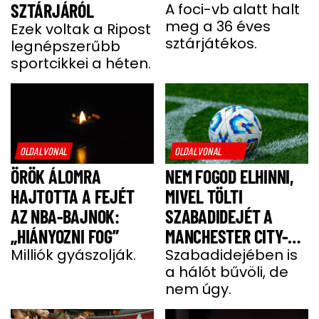
SZTÁRJÁRÓL
A foci-vb alatt halt
meg a 36 éves
Ezek voltak a Ripost
sztárjátékos.
legnépszerűbb
sportcikkei a héten.
OLDALVONAL
OLDALVONAL
ÖRÖK ÁLOMRA
NEM FOGOD ELHINNI,
HAJTOTTA A FEJÉT
MIVEL TÖLTI
AZ NBA-BAJNOK:
SZABADIDEJÉT A
„HIÁNYOZNI FOG”
MANCHESTER CITY-
Milliók gyászolják.
SZTÁRJA
Szabadidejében is
a hálót bűvöli, de
nem úgy.