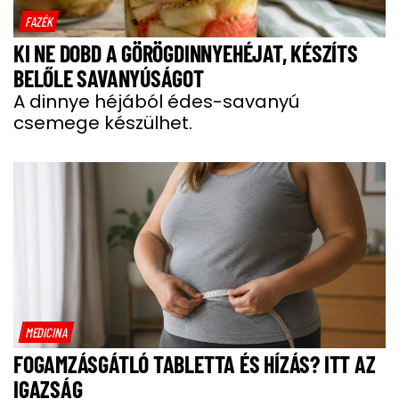
FAZÉK
KI NE DOBD A GÖRÖGDINNYEHÉJAT, KÉSZÍTS
BELŐLE SAVANYÚSÁGOT
A dinnye héjából édes-savanyú
csemege készülhet.
MEDICINA
FOGAMZÁSGÁTLÓ TABLETTA ÉS HÍZÁS? ITT AZ
IGAZSÁG