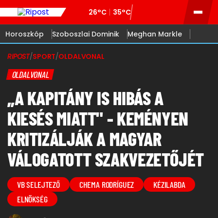
26°C
35°C
Horoszkóp
Szoboszlai Dominik
Meghan Markle
RIPOST
/
SPORT
/
OLDALVONAL
OLDALVONAL
„A KAPITÁNY IS HIBÁS A
KIESÉS MIATT" - KEMÉNYEN
KRITIZÁLJÁK A MAGYAR
VÁLOGATOTT SZAKVEZETŐJÉT
VB SELEJTEZŐ
CHEMA RODRÍGUEZ
KÉZILABDA
ELNÖKSÉG