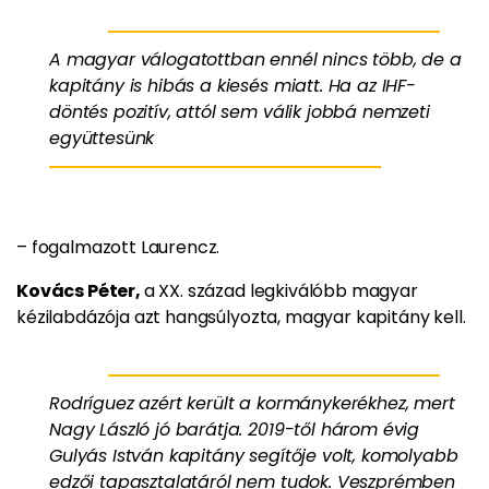
A magyar válogatottban ennél nincs több, de a
kapitány is hibás a kiesés miatt. Ha az IHF-
döntés pozitív, attól sem válik jobbá nemzeti
együttesünk
– fogalmazott Laurencz.
Kovács Péter,
a XX. század legkiválóbb magyar
kézilabdázója azt hangsúlyozta, magyar kapitány kell.
Rodríguez azért került a kormánykerékhez, mert
Nagy László jó barátja. 2019-től három évig
Gulyás István kapitány segítője volt, komolyabb
edzői tapasztalatáról nem tudok. Veszprémben