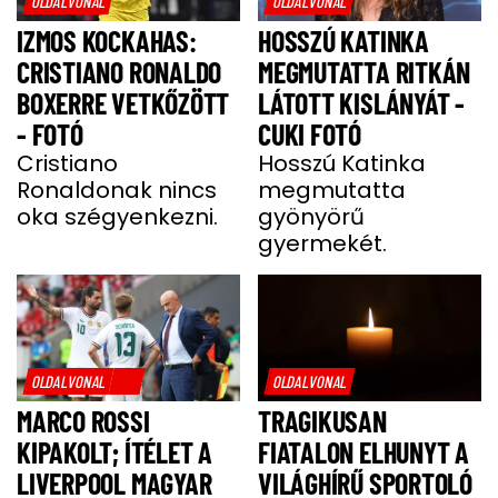
OLDALVONAL
OLDALVONAL
IZMOS KOCKAHAS:
HOSSZÚ KATINKA
CRISTIANO RONALDO
MEGMUTATTA RITKÁN
BOXERRE VETKŐZÖTT
LÁTOTT KISLÁNYÁT -
- FOTÓ
CUKI FOTÓ
Cristiano
Hosszú Katinka
Ronaldonak nincs
megmutatta
oka szégyenkezni.
gyönyörű
gyermekét.
OLDALVONAL
OLDALVONAL
MARCO ROSSI
TRAGIKUSAN
KIPAKOLT; ÍTÉLET A
FIATALON ELHUNYT A
LIVERPOOL MAGYAR
VILÁGHÍRŰ SPORTOLÓ