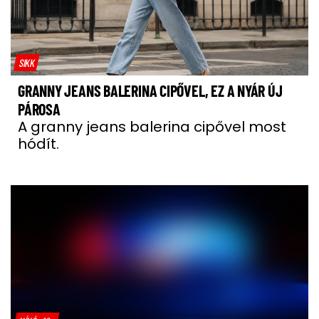
SIKK
GRANNY JEANS BALERINA CIPŐVEL, EZ A NYÁR ÚJ
PÁROSA
A granny jeans balerina cipővel most
hódít.