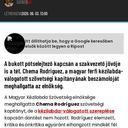
SZERZŐ
(s)
LÉTREHOZVA
2026. 06. 03. 13:00
Itt állíthatja be, hogy a Google keresőben
elsők között legyen a Ripost
A bukott pótselejtező kapcsán a szakvezető jövője
is a tét. Chema Rodriguez, a magyar férfi kézilabda-
válogatott szövetségi kapitányának beszámolóját
meghallgatta az elnökség.
A Magyar Kézilabda Szövetség elnöksége
meghallgatta
Chema Rodríguez
szövetségi
kapitányt, de a
kézilabda-válogatott szereplése
kapcsán döntést nem hozott. Rodríguez elemzett,
kritika és önkritika egyaránt elhangzott mindkét fél