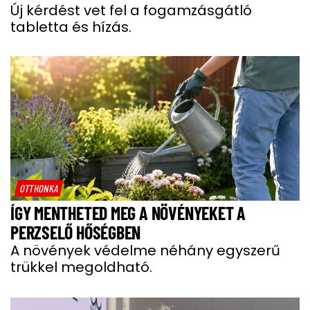
Új kérdést vet fel a fogamzásgátló
tabletta és hízás.
OTTHONKA
ÍGY MENTHETED MEG A NÖVÉNYEKET A
PERZSELŐ HŐSÉGBEN
A növények védelme néhány egyszerű
trükkel megoldható.