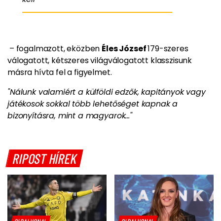
– fogalmazott, eközben
Éles József
179-szeres
válogatott, kétszeres világválogatott klasszisunk
másra hívta fel a figyelmet.
"Nálunk valamiért a külföldi edzők, kapitányok vagy
játékosok sokkal több lehetőséget kapnak a
bizonyításra, mint a magyarok..."
RIPOST HÍREK