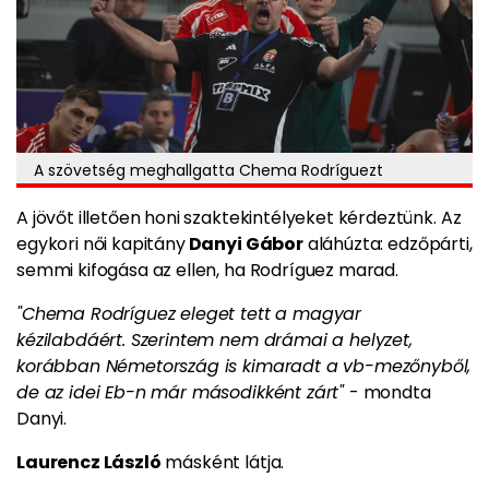
A szövetség meghallgatta Chema Rodríguezt
A jövőt illetően honi szaktekintélyeket kérdeztünk. Az
egykori női kapitány
Danyi Gábor
aláhúzta: edzőpárti,
semmi kifogása az ellen, ha Rodríguez marad.
"Chema Rodríguez eleget tett a magyar
kézilabdáért. Szerintem nem drámai a helyzet,
korábban Németország is kimaradt a vb-mezőnyből,
de az idei Eb-n már másodikként zárt"
- mondta
Danyi.
Laurencz László
másként látja.