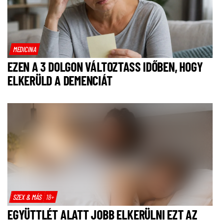
MEDICINA
EZEN A 3 DOLGON VÁLTOZTASS IDŐBEN, HOGY
ELKERÜLD A DEMENCIÁT
SZEX & MÁS
18+
EGYÜTTLÉT ALATT JOBB ELKERÜLNI EZT AZ