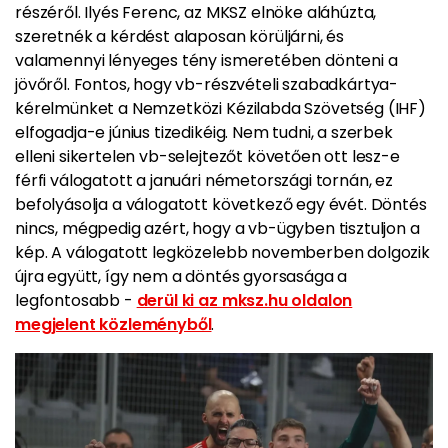
részéről. Ilyés Ferenc, az MKSZ elnöke aláhúzta,
szeretnék a kérdést alaposan körüljárni, és
valamennyi lényeges tény ismeretében dönteni a
jövőről. Fontos, hogy vb-részvételi szabadkártya-
kérelmünket a Nemzetközi Kézilabda Szövetség (IHF)
elfogadja-e június tizedikéig. Nem tudni, a szerbek
elleni sikertelen vb-selejtezőt követően ott lesz-e
férfi válogatott a januári németországi tornán, ez
befolyásolja a válogatott következő egy évét. Döntés
nincs, mégpedig azért, hogy a vb-ügyben tisztuljon a
kép. A válogatott legközelebb novemberben dolgozik
újra együtt, így nem a döntés gyorsasága a
legfontosabb -
derül ki az mksz.hu oldalon
megjelent közleményből
.