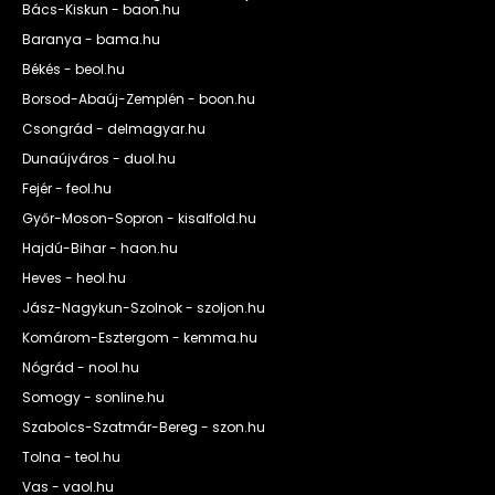
Bács-Kiskun - baon.hu
Baranya - bama.hu
Békés - beol.hu
Borsod-Abaúj-Zemplén - boon.hu
Csongrád - delmagyar.hu
Dunaújváros - duol.hu
Fejér - feol.hu
Győr-Moson-Sopron - kisalfold.hu
Hajdú-Bihar - haon.hu
Heves - heol.hu
Jász-Nagykun-Szolnok - szoljon.hu
Komárom-Esztergom - kemma.hu
Nógrád - nool.hu
Somogy - sonline.hu
Szabolcs-Szatmár-Bereg - szon.hu
Tolna - teol.hu
Vas - vaol.hu