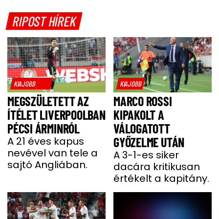
RIPOST HÍREK
KIAJOBB
KIAJOBB
MEGSZÜLETETT AZ
MARCO ROSSI
ÍTÉLET LIVERPOOLBAN
KIPAKOLT A
PÉCSI ÁRMINRÓL
VÁLOGATOTT
A 21 éves kapus
GYŐZELME UTÁN
nevével van tele a
A 3-1-es siker
sajtó Angliában.
dacára kritikusan
értékelt a kapitány.