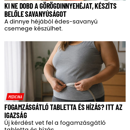
KI NE DOBD A GÖRÖGDINNYEHÉJAT, KÉSZÍTS
BELŐLE SAVANYÚSÁGOT
A dinnye héjából édes-savanyú
csemege készülhet.
MEDICINA
FOGAMZÁSGÁTLÓ TABLETTA ÉS HÍZÁS? ITT AZ
IGAZSÁG
Új kérdést vet fel a fogamzásgátló
tabletta és hízás.