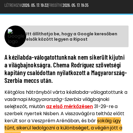
LÉTREHOZVA
2026. 05. 17. 19:32
FRISSÍTVE
2026. 05. 17. 19:35
Itt állíthatja be, hogy a Google keresőben
elsők között legyen a Ripost
A kézilabda-válogatottunknak nem sikerült kijutni
a világbajnokságra. Chema Rodríguez szövetségi
kapitány csalódottan nyilatkozott a Magyarország-
Szerbia meccs után.
Kétgólos hátrányból várta kézilabda-válogatottunk a
vasárnapi
Magyarország-Szerbia
világbajnoki
selejtezőt, miután
az első mérkőzésen
31-29-re a
szerbek nyertek Nisben. A visszavágóra teltház előtt
került sor a Veszprém Arénában, és bár
sokáig úgy
tűnt, sikerül ledolgozni a különbséget, a végén jött a