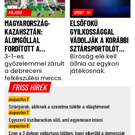
KIAJOBB
SPORT
18+
MAGYARORSZÁG-
ELSŐFOKÚ
KAZAHSZTÁN:
GYILKOSSÁGGAL
ÁLOMGÓLLAL
VÁDOLJÁK A KORÁBBI
FORDÍTOTT A
SZTÁRSPORTOLÓT
VÁLOGATOTT - VIDEÓ
3-1-es
BARÁTNŐJE TRAGIKUS
Bíróság elé kell
győzelemmel zárult
állnia az egykori
HALÁLA MIATT
a debreceni
játékosnak.
felkészülési meccs.
FRISS HÍREK
augusztus 7.
Sztárpárok, akiknek a szerelme túlélte a világhírnevet
augusztus 7.
Egyszerű őszibarackos süti, ami egyenesen isteni
augusztus 6.
Ezen a 3 dolgon változtass időben, hogy elkerüld a demenciát