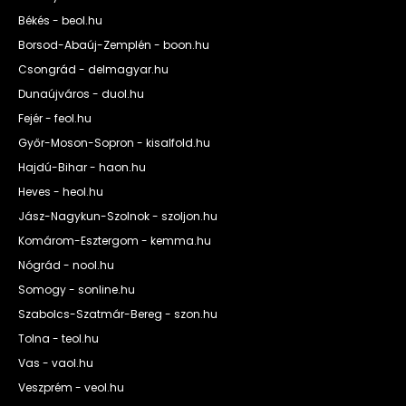
Békés - beol.hu
Borsod-Abaúj-Zemplén - boon.hu
Csongrád - delmagyar.hu
Dunaújváros - duol.hu
Fejér - feol.hu
Győr-Moson-Sopron - kisalfold.hu
Hajdú-Bihar - haon.hu
Heves - heol.hu
Jász-Nagykun-Szolnok - szoljon.hu
Komárom-Esztergom - kemma.hu
Nógrád - nool.hu
Somogy - sonline.hu
Szabolcs-Szatmár-Bereg - szon.hu
Tolna - teol.hu
Vas - vaol.hu
Veszprém - veol.hu