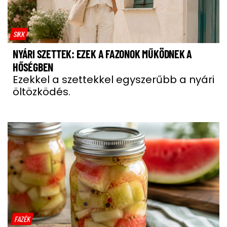
SIKK
NYÁRI SZETTEK: EZEK A FAZONOK MŰKÖDNEK A
HŐSÉGBEN
Ezekkel a szettekkel egyszerűbb a nyári
öltözködés.
FAZÉK