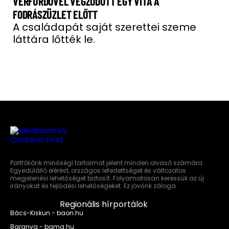
VÉRFÜRDŐVEL VÉGZŐDÖTT EGY VITA A
FODRÁSZÜZLET ELŐTT
A családapát saját szerettei szeme
láttára lőtték le.
Portfóliónk minőségi tartalmat jelent minden olvasó számára.
Egyedülálló elérést, országos lefedettséget és változatos
megjelenési lehetőséget biztosít. Folyamatosan keressük az új
irányokat és fejlődési lehetőségeket. Ez jövőnk záloga.
Regionális hírportálok
Bács-Kiskun - baon.hu
Baranya - bama.hu