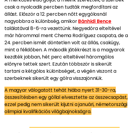
csak a nyolcadik percben tudták megfordítani az
állást. Először a 12. percben nőtt egygólosnál
nagyobbra a különbség, amikor
Bánhidi Bence
találatával 8-6-ra vezettünk. Negyedóra elteltével
már hárommal ment Chema Rodríguez csapata, de a
24. percben ismét döntetlen volt az állás, csakúgy,
mint a félidőben. A második játékrészt is a magyarok
kezdték jobban, hét perc elteltével háromgólos
előnyre tettek szert. Ezután többször is sikerült
tartani a kétgólos különbséget, a végén viszont a
szerbeknek sikerült egy gólra visszajönniük.
A magyar válogatott tehát hiába nyert 31-30-ra,
összesítésben egy góllal elvesztette az összecsapást,
ezzel pedig nem sikerült kijutni a januári, németországi
olimpiai kvalifikációs világbajnokságra.