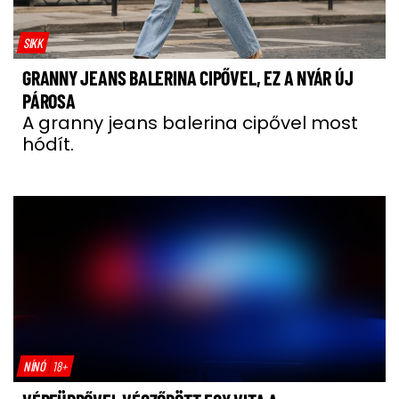
SIKK
GRANNY JEANS BALERINA CIPŐVEL, EZ A NYÁR ÚJ
PÁROSA
A granny jeans balerina cipővel most
hódít.
NÍNÓ
18+