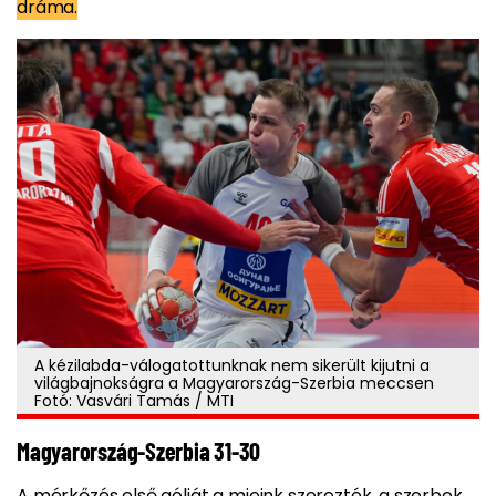
dráma.
A kézilabda-válogatottunknak nem sikerült kijutni a
világbajnokságra a Magyarország-Szerbia meccsen
Fotó: Vasvári Tamás / MTI
Magyarország-Szerbia 31-30
A mérkőzés első gólját a mieink szerezték, a szerbek