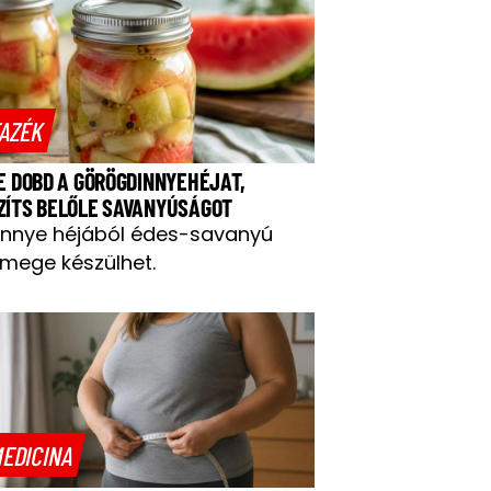
AZÉK
NE DOBD A GÖRÖGDINNYEHÉJAT,
ZÍTS BELŐLE SAVANYÚSÁGOT
innye héjából édes-savanyú
mege készülhet.
EDICINA