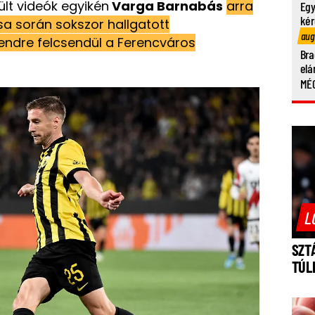
ült videók egyikén
Varga Barnabás
arra
Egy
kér
sa során sokszor hallgatott
aug
endre felcsendül a Ferencváros
Bra
elá
MÉG
L
SZT
TÚL