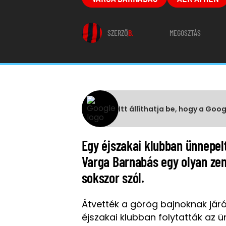
SZERZŐ
B.
MEGOSZTÁS
Itt állíthatja be, hogy a Goo
Egy éjszakai klubban ünnepelt
Varga Barnabás egy olyan zené
sokszor szól.
Átvették a görög bajnoknak jár
éjszakai klubban folytatták az ü