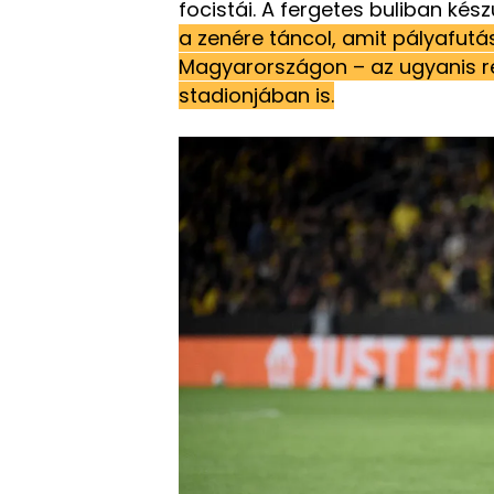
focistái. A fergetes buliban kész
a zenére táncol, amit pályafutá
Magyarországon – az ugyanis r
stadionjában is.