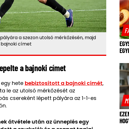
F
pályára a szezon utolsó mérkőzésén, majd
EGY
bajnoki címet
EGY
epelte a bajnoki címet
 egy hete
bebiztosított a bajnoki címét
,
ta le az utolsó mérkőzését az
ás csereként lépett pályára az 1-1-es
M
ón.
EZE
HOG
mek átvétele után az ünneplés egy