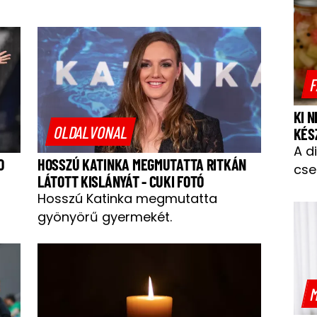
F
KI 
OLDALVONAL
KÉS
A d
O
HOSSZÚ KATINKA MEGMUTATTA RITKÁN
cse
LÁTOTT KISLÁNYÁT - CUKI FOTÓ
Hosszú Katinka megmutatta
gyönyörű gyermekét.
M