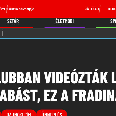
3°C
László névnapja
JÁTÉKOK
KERE
SZTÁR
ÉLETMÓDI
SP
UBBAN VIDEÓZTÁK L
BÁST, EZ A FRADIN
BAJNOKI CÍM
ÜNNEPLÉS