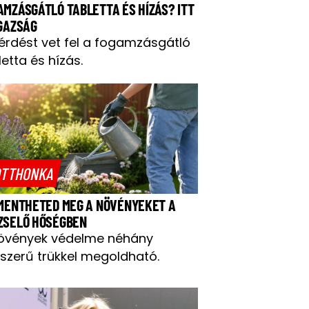
AMZÁSGÁTLÓ TABLETTA ÉS HÍZÁS? ITT
IGAZSÁG
kérdést vet fel a fogamzásgátló
letta és hízás.
TTHONKA
 MENTHETED MEG A NÖVÉNYEKET A
ZSELŐ HŐSÉGBEN
övények védelme néhány
szerű trükkel megoldható.