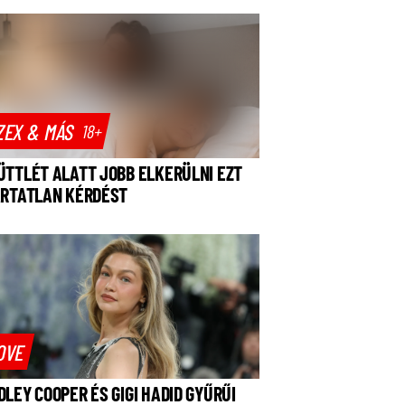
ZEX & MÁS
18+
ÜTTLÉT ALATT JOBB ELKERÜLNI EZT
ÁRTATLAN KÉRDÉST
OVE
DLEY COOPER ÉS GIGI HADID GYŰRŰI