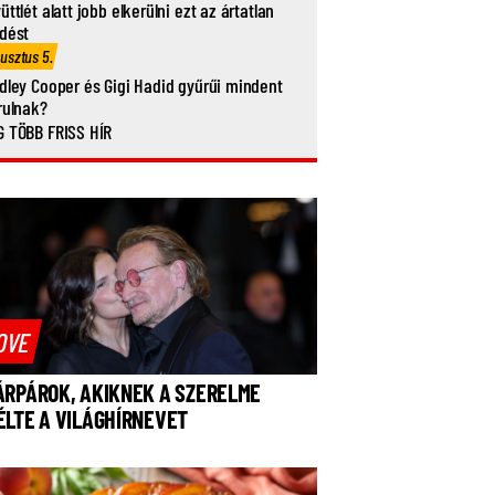
üttlét alatt jobb elkerülni ezt az ártatlan
dést
usztus 5.
dley Cooper és Gigi Hadid gyűrűi mindent
rulnak?
 TÖBB FRISS HÍR
OVE
ÁRPÁROK, AKIKNEK A SZERELME
ÉLTE A VILÁGHÍRNEVET