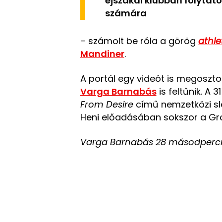
éjszakai klubban folytató
számára
– számolt be róla a görög
athle
Mandiner
.
A portál egy videót is megosztot
Varga Barnabás
is feltűnik. A 
From Desire
című nemzetközi slá
Heni előadásában sokszor a Gr
Varga Barnabás 28 másodpercnél