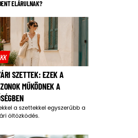
DENT ELÁRULNAK?
IKK
ÁRI SZETTEK: EZEK A
AZONOK MŰKÖDNEK A
ŐSÉGBEN
ekkel a szettekkel egyszerűbb a
ári öltözködés.