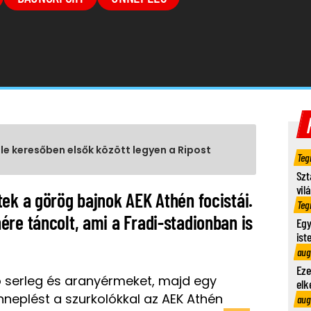
gle keresőben elsők között legyen a Ripost
Teg
Szt
vil
ek a görög bajnok AEK Athén focistái.
Teg
re táncolt, ami a Fradi-stadionban is
Egy
ist
aug
Eze
ó serleg és aranyérmeket, majd egy
elk
nneplést a szurkolókkal az AEK Athén
aug