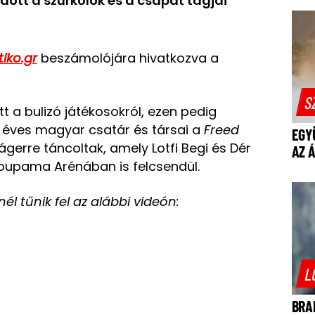
dott a szurkolók és a csapat tagjai
tiko.gr
beszámolójára hivatkozva a
S
t a bulizó játékosokról, ezen pedig
31 éves magyar csatár és társai a
Freed
EGY
gerre táncoltak, amely Lotfi Begi és Dér
AZ 
oupama Arénában is felcsendül.
 tűnik fel az alábbi videón:
L
BRA