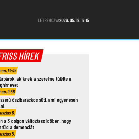
LÉTREHOZVA
2026. 05. 18. 17:15
FRISS HÍREK
nap, 13:45
árpárok, akiknek a szerelme túlélte a
ághírnevet
nap, 9:58
szerű őszibarackos süti, ami egyenesen
eni
usztus 6.
n a 3 dolgon változtass időben, hogy
erüld a demenciát
usztus 5.