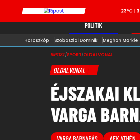
23°C
3
POLITIK
Horoszkóp
Szoboszlai Dominik
Meghan Markle
RIPOST
/
SPORT
/
OLDALVONAL
OLDALVONAL
ÉJSZAKAI KL
VARGA BARNA
VARGA BARNABÁS
AEK ATHÉN