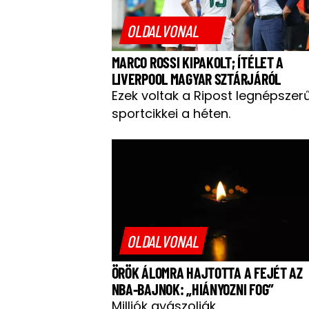
OLDALVONAL
MARCO ROSSI KIPAKOLT; ÍTÉLET A
LIVERPOOL MAGYAR SZTÁRJÁRÓL
Ezek voltak a Ripost legnépszer
sportcikkei a héten.
OLDALVONAL
ÖRÖK ÁLOMRA HAJTOTTA A FEJÉT AZ
NBA-BAJNOK: „HIÁNYOZNI FOG”
Milliók gyászolják.