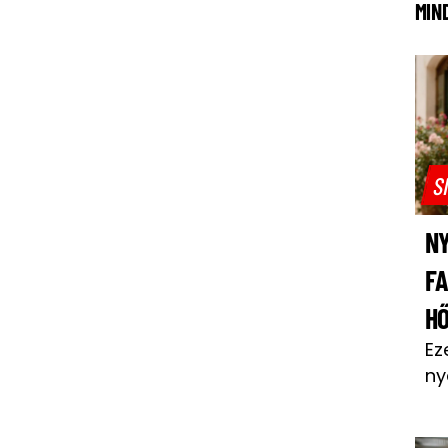
MIN
S
NY
F
H
Ez
ny