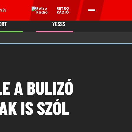
RETRO
SÉS
RÁDIÓ
ORT
YESSS
MANI
E A BULIZÓ
AK IS SZÓL