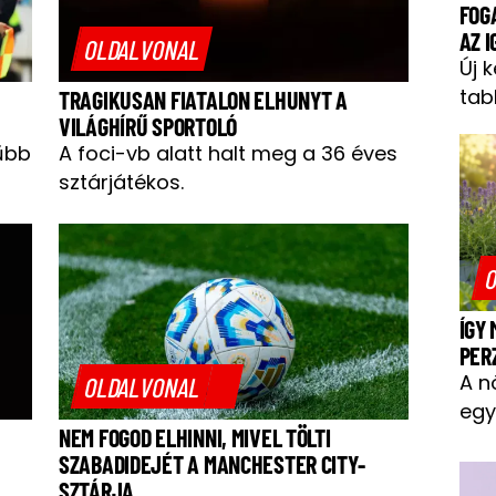
FOG
AZ 
OLDALVONAL
Új 
tab
TRAGIKUSAN FIATALON ELHUNYT A
VILÁGHÍRŰ SPORTOLÓ
űbb
A foci-vb alatt halt meg a 36 éves
sztárjátékos.
O
ÍGY
PER
A n
OLDALVONAL
egy
NEM FOGOD ELHINNI, MIVEL TÖLTI
SZABADIDEJÉT A MANCHESTER CITY-
SZTÁRJA