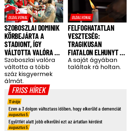
OLDALVONAL
OLDALVONAL
SZOBOSZLAI DOMINIK
FELFOGHATATLAN
KÖRBEJÁRTA A
VESZTESÉG:
STADIONT, ÍGY
TRAGIKUSAN
VÁLTOTTA VALÓRA A
FIATALON ELHUNYT A
GYEREKEK ÁLMÁT
Szoboszlai valóra
TEHETSÉGES FOCISTA
A saját ágyában
váltotta a több
találtak rá holtan.
száz kisgyermek
álmát.
FRISS HÍREK
11 órája
Ezen a 3 dolgon változtass időben, hogy elkerüld a demenciát
augusztus 5.
Együttlét alatt jobb elkerülni ezt az ártatlan kérdést
augusztus 5.