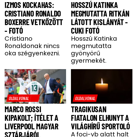
IZMOS KOCKAHAS:
HOSSZÚ KATINKA
CRISTIANO RONALDO
MEGMUTATTA RITKÁN
BOXERRE VETKŐZÖTT
LÁTOTT KISLÁNYÁT -
- FOTÓ
CUKI FOTÓ
Cristiano
Hosszú Katinka
Ronaldonak nincs
megmutatta
oka szégyenkezni.
gyönyörű
gyermekét.
OLDALVONAL
OLDALVONAL
MARCO ROSSI
TRAGIKUSAN
KIPAKOLT; ÍTÉLET A
FIATALON ELHUNYT A
LIVERPOOL MAGYAR
VILÁGHÍRŰ SPORTOLÓ
SZTÁRJÁRÓL
A foci-vb alatt halt