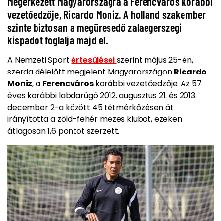
Megérkezett Magyarországra a Ferencváros korábbi
vezetőedzője, Ricardo Moniz. A holland szakember
szinte biztosan a megüresedő zalaegerszegi
kispadot foglalja majd el.
A Nemzeti Sport
értesülései
szerint május 25-én,
szerda délelőtt megjelent Magyarországon
Ricardo
Moniz
, a
Ferencváros
korábbi vezetőedzője. Az 57
éves korábbi labdarúgó 2012. augusztus 21. és 2013.
december 2-a között 45 tétmérkőzésen át
irányította a zöld-fehér mezes klubot, ezeken
átlagosan 1,6 pontot szerzett.