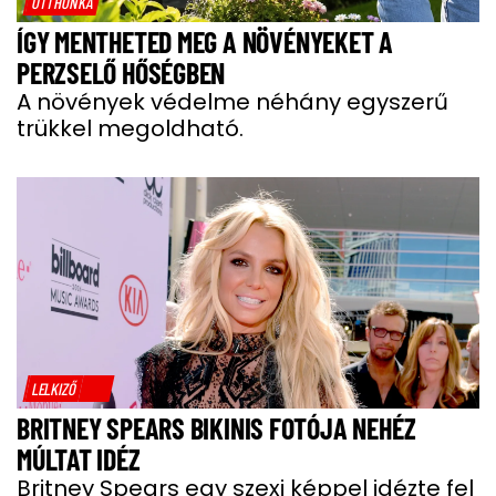
OTTHONKA
ÍGY MENTHETED MEG A NÖVÉNYEKET A
PERZSELŐ HŐSÉGBEN
A növények védelme néhány egyszerű
trükkel megoldható.
LELKIZŐ
BRITNEY SPEARS BIKINIS FOTÓJA NEHÉZ
MÚLTAT IDÉZ
Britney Spears egy szexi képpel idézte fel