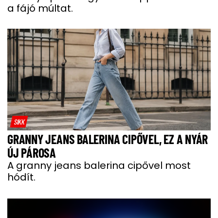
a fájó múltat.
SIKK
GRANNY JEANS BALERINA CIPŐVEL, EZ A NYÁR
ÚJ PÁROSA
A granny jeans balerina cipővel most
hódít.