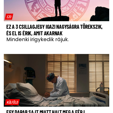
EZO
EZ A 3 CSILLAGJEGY IGAZI NAGYSÁGRA TÖREKSZIK,
ÉS EL IS ÉRIK, AMIT AKARNAK
Mindenki irigykedik rájuk.
KÜLFÖLD
EGY DARAB SAJT MIATT HALT MEG A FÉRJ