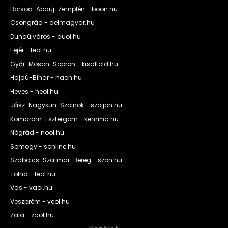
Borsod-Abaúj-Zemplén - boon.hu
Csongrád - delmagyar.hu
Dunaújváros - duol.hu
Fejér - feol.hu
Győr-Moson-Sopron - kisalfold.hu
Hajdú-Bihar - haon.hu
Heves - heol.hu
Jász-Nagykun-Szolnok - szoljon.hu
Komárom-Esztergom - kemma.hu
Nógrád - nool.hu
Somogy - sonline.hu
Szabolcs-Szatmár-Bereg - szon.hu
Tolna - teol.hu
Vas - vaol.hu
Veszprém - veol.hu
Zala - zaol.hu