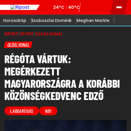
24°C
40°C
Horoszkóp
Szoboszlai Dominik
Meghan Markle
RIPOST
/
SPORT
/
OLDALVONAL
OLDALVONAL
RÉGÓTA VÁRTUK:
MEGÉRKEZETT
MAGYARORSZÁGRA A KORÁBBI
KÖZÖNSÉGKEDVENC EDZŐ
LABDARÚGÁS
NB1