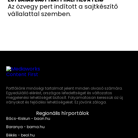
Az özvegy pert indított a sajtkészítő
vállalattal szemben.
Portfóliónk minőségi tartalmat jelent minden olvasó számára.
Egyedülálló elérést, országos lefedettséget és változatos
megjelenési lehetőséget biztosít. Folyamatosan keressük az új
irányokat és fejlődési lehetőségeket. Ez jövőnk záloga.
Regionális hírportálok
Bács-Kiskun - baon.hu
Baranya - bama.hu
Békés - beol.hu