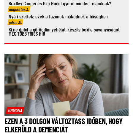
Bradley Cooper és Gigi Hadid gyűrűi mindent elárulnak?
augusztus 3.
Nyári szettek: ezek a fazonok működnek a hőségben
július 31.
Ki ne dobd a görögdinnyehéjat, készíts belőle savanyúságot
MÉG TÖBB FRISS HÍR
MEDICINA
EZEN A 3 DOLGON VÁLTOZTASS IDŐBEN, HOGY
ELKERÜLD A DEMENCIÁT