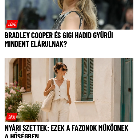
LOVE
BRADLEY COOPER ÉS GIGI HADID GYŰRŰI
MINDENT ELÁRULNAK?
SIKK
NYÁRI SZETTEK: EZEK A FAZONOK MŰKÖDNEK
A HŐSÉGBEN