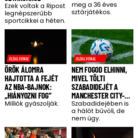
meg a 36 éves
Ezek voltak a Ripost
sztárjátékos.
legnépszerűbb
sportcikkei a héten.
OLDALVONAL
OLDALVONAL
ÖRÖK ÁLOMRA
NEM FOGOD ELHINNI,
HAJTOTTA A FEJÉT
MIVEL TÖLTI
AZ NBA-BAJNOK:
SZABADIDEJÉT A
„HIÁNYOZNI FOG”
MANCHESTER CITY-
Milliók gyászolják.
SZTÁRJA
Szabadidejében is
a hálót bűvöli, de
nem úgy.