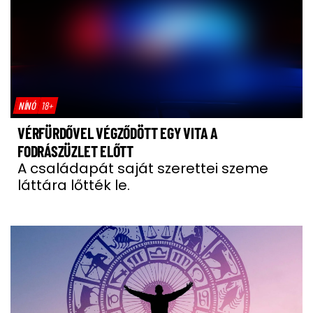
NÍNÓ
18+
VÉRFÜRDŐVEL VÉGZŐDÖTT EGY VITA A
FODRÁSZÜZLET ELŐTT
A családapát saját szerettei szeme
láttára lőtték le.