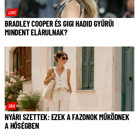
LOVE
BRADLEY COOPER ÉS GIGI HADID GYŰRŰI
MINDENT ELÁRULNAK?
SIKK
NYÁRI SZETTEK: EZEK A FAZONOK MŰKÖDNEK
A HŐSÉGBEN