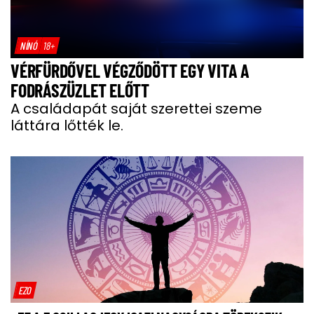
NÍNÓ
18+
VÉRFÜRDŐVEL VÉGZŐDÖTT EGY VITA A
FODRÁSZÜZLET ELŐTT
A családapát saját szerettei szeme
láttára lőtték le.
EZO