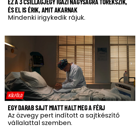
EZ A 3 CSILLAGJEGY IGAZI NAGYSÁGRA TÖREKSZIK,
ÉS EL IS ÉRIK, AMIT AKARNAK
Mindenki irigykedik rájuk.
KÜLFÖLD
EGY DARAB SAJT MIATT HALT MEG A FÉRJ
Az özvegy pert indított a sajtkészítő
vállalattal szemben.