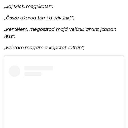
„Jaj Mick, megríkatsz”;
„Össze akarod törní a szívünk?”;
„Remélem, megosztod majd velünk, amint jobban
lesz”;
„Elsírtam magam a képetek láttán”;