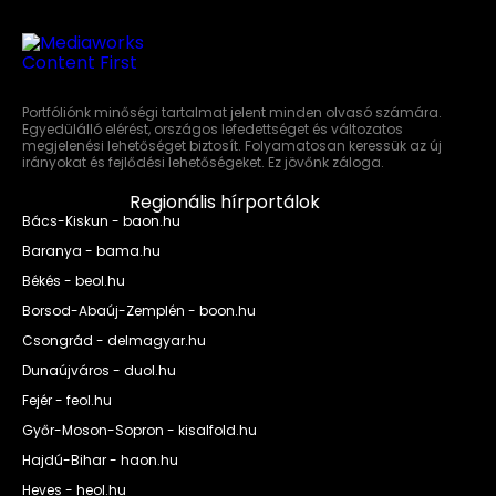
Portfóliónk minőségi tartalmat jelent minden olvasó számára.
Egyedülálló elérést, országos lefedettséget és változatos
megjelenési lehetőséget biztosít. Folyamatosan keressük az új
irányokat és fejlődési lehetőségeket. Ez jövőnk záloga.
Regionális hírportálok
Bács-Kiskun - baon.hu
Baranya - bama.hu
Békés - beol.hu
Borsod-Abaúj-Zemplén - boon.hu
Csongrád - delmagyar.hu
Dunaújváros - duol.hu
Fejér - feol.hu
Győr-Moson-Sopron - kisalfold.hu
Hajdú-Bihar - haon.hu
Heves - heol.hu