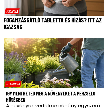
MEDICINA
FOGAMZÁSGÁTLÓ TABLETTA ÉS HÍZÁS? ITT AZ
IGAZSÁG
OTTHONKA
ÍGY MENTHETED MEG A NÖVÉNYEKET A PERZSELŐ
HŐSÉGBEN
A növények védelme néhány egyszerű