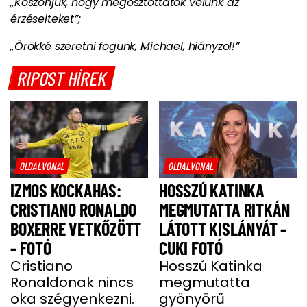
„Köszönjük, hogy megosztottátok velünk az
érzéseiteket”;
„Örökké szeretni fogunk, Michael, hiányzol!”
RIPOST HÍREK
OLDALVONAL
OLDALVONAL
IZMOS KOCKAHAS:
HOSSZÚ KATINKA
CRISTIANO RONALDO
MEGMUTATTA RITKÁN
BOXERRE VETKŐZÖTT
LÁTOTT KISLÁNYÁT -
- FOTÓ
CUKI FOTÓ
Cristiano
Hosszú Katinka
Ronaldonak nincs
megmutatta
oka szégyenkezni.
gyönyörű