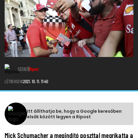
SZERZŐ
Ripost
LÉTREHOZVA
2021. 10. 11. 11:40
Itt állíthatja be, hogy a Google keresőben
elsők között legyen a Ripost
Mick Schumacher a megindító poszttal megríkatta a