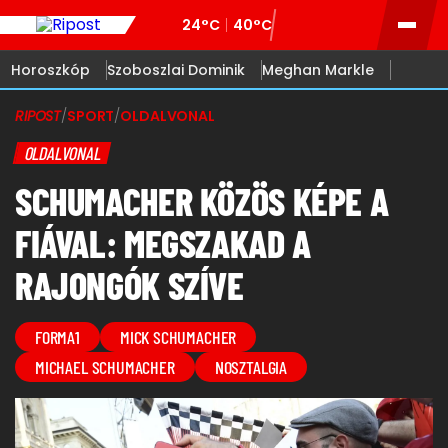
24°C
40°C
Horoszkóp
Szoboszlai Dominik
Meghan Markle
RIPOST
/
SPORT
/
OLDALVONAL
OLDALVONAL
SCHUMACHER KÖZÖS KÉPE A
FIÁVAL: MEGSZAKAD A
RAJONGÓK SZÍVE
FORMA1
MICK SCHUMACHER
MICHAEL SCHUMACHER
NOSZTALGIA