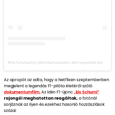
Mick Schumacher (@mickschumacher) által megosztott bejegyzés
Az apropót az adta, hogy a Netflixen szeptemberben
megjelent a legendás F1-pilóta életéről szóló
dokumentumfilm.
Az idén F1-újonc
„kis Schumi”
rajongói meghatottan reagáltak,
a fotónál
sorjáznak az ilyen és ezekhez hasonló hozzászlások
százai: