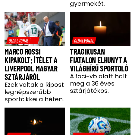
gyermekét.
OLDALVONAL
OLDALVONAL
MARCO ROSSI
TRAGIKUSAN
KIPAKOLT; ÍTÉLET A
FIATALON ELHUNYT A
LIVERPOOL MAGYAR
VILÁGHÍRŰ SPORTOLÓ
SZTÁRJÁRÓL
A foci-vb alatt halt
meg a 36 éves
Ezek voltak a Ripost
sztárjátékos.
legnépszerűbb
sportcikkei a héten.