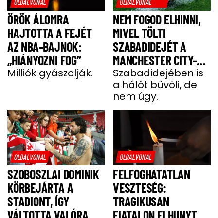
OLDALVONAL
OLDALVONAL
ÖRÖK ÁLOMRA
NEM FOGOD ELHINNI,
HAJTOTTA A FEJÉT
MIVEL TÖLTI
AZ NBA-BAJNOK:
SZABADIDEJÉT A
„HIÁNYOZNI FOG”
MANCHESTER CITY-
Milliók gyászolják.
SZTÁRJA
Szabadidejében is
a hálót bűvöli, de
nem úgy.
OLDALVONAL
OLDALVONAL
SZOBOSZLAI DOMINIK
FELFOGHATATLAN
KÖRBEJÁRTA A
VESZTESÉG:
STADIONT, ÍGY
TRAGIKUSAN
VÁLTOTTA VALÓRA A
FIATALON ELHUNYT A