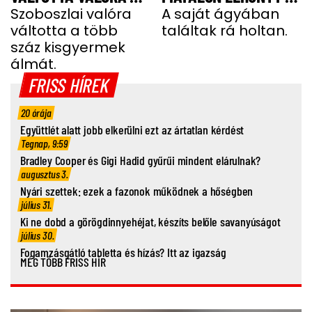
GYEREKEK ÁLMÁT
Szoboszlai valóra
TEHETSÉGES FOCISTA
A saját ágyában
váltotta a több
találtak rá holtan.
száz kisgyermek
álmát.
FRISS HÍREK
20 órája
Együttlét alatt jobb elkerülni ezt az ártatlan kérdést
Tegnap, 9:59
Bradley Cooper és Gigi Hadid gyűrűi mindent elárulnak?
augusztus 3.
Nyári szettek: ezek a fazonok működnek a hőségben
július 31.
Ki ne dobd a görögdinnyehéjat, készíts belőle savanyúságot
július 30.
Fogamzásgátló tabletta és hízás? Itt az igazság
MÉG TÖBB FRISS HÍR