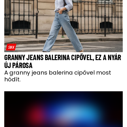
SIKK
GRANNY JEANS BALERINA CIPŐVEL, EZ A NYÁR
ÚJ PÁROSA
A granny jeans balerina cipővel most
hódít.