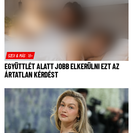
SZEX & MÁS
18+
EGYÜTTLÉT ALATT JOBB ELKERÜLNI EZT AZ
ÁRTATLAN KÉRDÉST