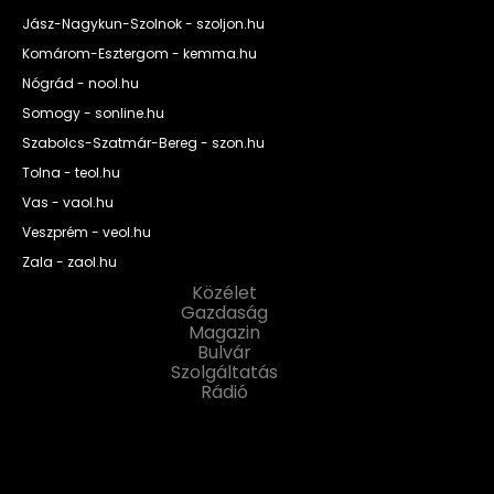
Jász-Nagykun-Szolnok - szoljon.hu
Komárom-Esztergom - kemma.hu
Nógrád - nool.hu
Somogy - sonline.hu
Szabolcs-Szatmár-Bereg - szon.hu
Tolna - teol.hu
Vas - vaol.hu
Veszprém - veol.hu
Zala - zaol.hu
Közélet
Gazdaság
Magazin
Bulvár
Szolgáltatás
Rádió