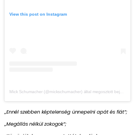
View this post on Instagram
Mick Schumacher (@mickschumacher) által megosztott bejegyzés
„Ennél szebben képtelenség ünnepelni apát és fiát”;
„Megállás nélkül zokogok”;