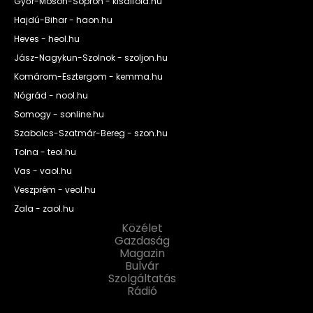
Győr-Moson-Sopron - kisalfold.hu
Hajdú-Bihar - haon.hu
Heves - heol.hu
Jász-Nagykun-Szolnok - szoljon.hu
Komárom-Esztergom - kemma.hu
Nógrád - nool.hu
Somogy - sonline.hu
Szabolcs-Szatmár-Bereg - szon.hu
Tolna - teol.hu
Vas - vaol.hu
Veszprém - veol.hu
Zala - zaol.hu
Közélet
Gazdaság
Magazin
Bulvár
Szolgáltatás
Rádió