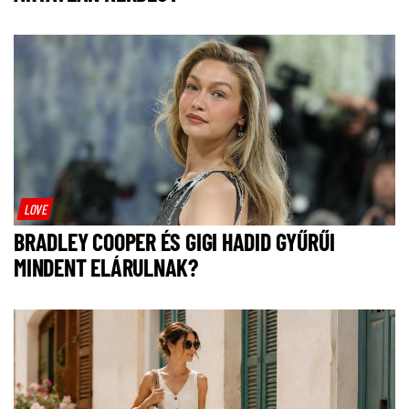
LOVE
BRADLEY COOPER ÉS GIGI HADID GYŰRŰI
MINDENT ELÁRULNAK?