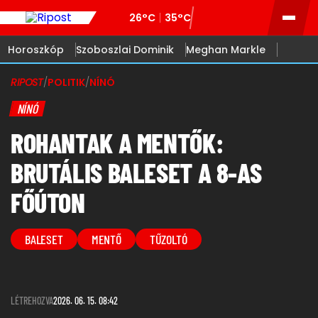
26°C
35°C
Horoszkóp
Szoboszlai Dominik
Meghan Markle
RIPOST
/
POLITIK
/
NÍNÓ
NÍNÓ
ROHANTAK A MENTŐK:
BRUTÁLIS BALESET A 8-AS
FŐÚTON
BALESET
MENTŐ
TŰZOLTÓ
LÉTREHOZVA
2026. 06. 15. 08:42