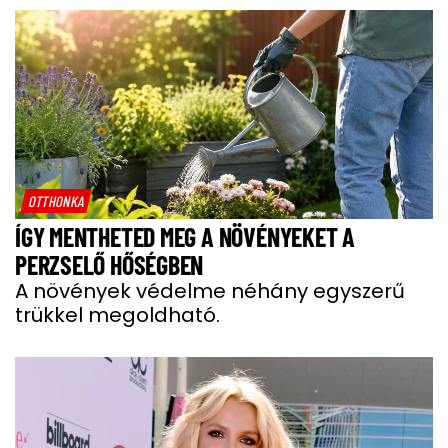
OTTHONKA
ÍGY MENTHETED MEG A NÖVÉNYEKET A
PERZSELŐ HŐSÉGBEN
A növények védelme néhány egyszerű
trükkel megoldható.