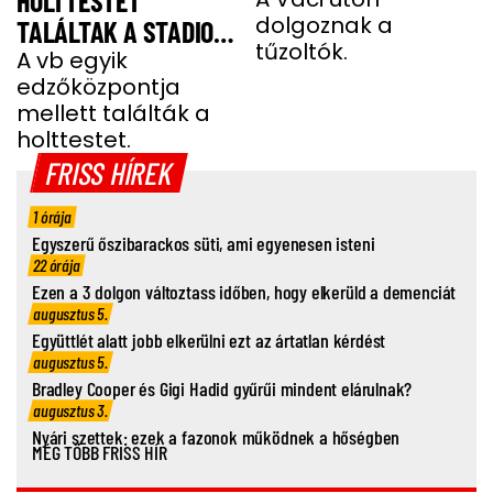
HOLTTESTET
dolgoznak a
TALÁLTAK A STADION
tűzoltók.
MELLETTI
A vb egyik
edzőközpontja
PARKOLÓBAN
mellett találták a
holttestet.
FRISS HÍREK
1 órája
Egyszerű őszibarackos süti, ami egyenesen isteni
22 órája
Ezen a 3 dolgon változtass időben, hogy elkerüld a demenciát
augusztus 5.
Együttlét alatt jobb elkerülni ezt az ártatlan kérdést
augusztus 5.
Bradley Cooper és Gigi Hadid gyűrűi mindent elárulnak?
augusztus 3.
Nyári szettek: ezek a fazonok működnek a hőségben
MÉG TÖBB FRISS HÍR