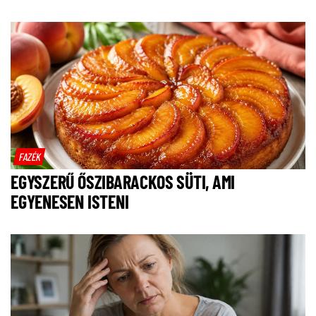
FAZÉK
EGYSZERŰ ŐSZIBARACKOS SÜTI, AMI
EGYENESEN ISTENI