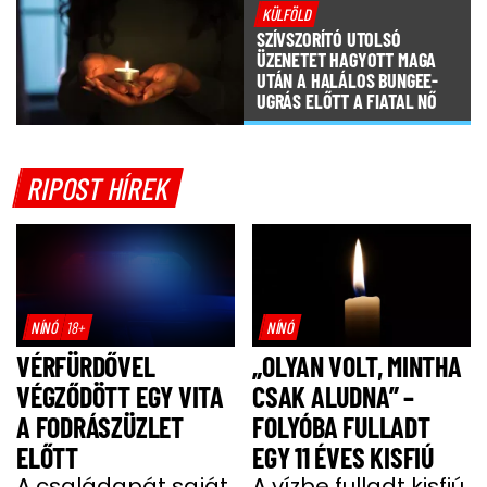
KÜLFÖLD
SZÍVSZORÍTÓ UTOLSÓ
ÜZENETET HAGYOTT MAGA
UTÁN A HALÁLOS BUNGEE-
UGRÁS ELŐTT A FIATAL NŐ
RIPOST HÍREK
NÍNÓ
18+
NÍNÓ
VÉRFÜRDŐVEL
„OLYAN VOLT, MINTHA
VÉGZŐDÖTT EGY VITA
CSAK ALUDNA” –
A FODRÁSZÜZLET
FOLYÓBA FULLADT
ELŐTT
EGY 11 ÉVES KISFIÚ
A családapát saját
A vízbe fulladt kisfiú