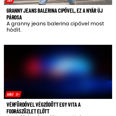
SIKK
GRANNY JEANS BALERINA CIPŐVEL, EZ A NYÁR ÚJ
PÁROSA
A granny jeans balerina cipővel most
hódít.
NÍNÓ
18+
VÉRFÜRDŐVEL VÉGZŐDÖTT EGY VITA A
FODRÁSZÜZLET ELŐTT