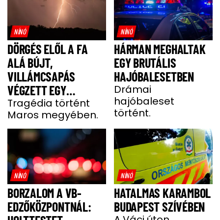
NÍNÓ
NÍNÓ
DÖRGÉS ELŐL A FA
HÁRMAN MEGHALTAK
ALÁ BÚJT,
EGY BRUTÁLIS
VILLÁMCSAPÁS
HAJÓBALESETBEN
VÉGZETT EGY
Drámai
hajóbaleset
FÉRFIVEL
Tragédia történt
történt.
Maros megyében.
NÍNÓ
NÍNÓ
BORZALOM A VB-
HATALMAS KARAMBOL
EDZŐKÖZPONTNÁL:
BUDAPEST SZÍVÉBEN
A Váci úton