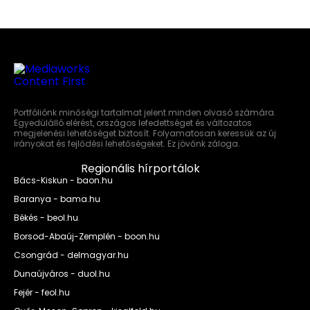
Portfóliónk minőségi tartalmat jelent minden olvasó számára.
Egyedülálló elérést, országos lefedettséget és változatos
megjelenési lehetőséget biztosít. Folyamatosan keressük az új
irányokat és fejlődési lehetőségeket. Ez jövőnk záloga.
Regionális hírportálok
Bács-Kiskun - baon.hu
Baranya - bama.hu
Békés - beol.hu
Borsod-Abaúj-Zemplén - boon.hu
Csongrád - delmagyar.hu
Dunaújváros - duol.hu
Fejér - feol.hu