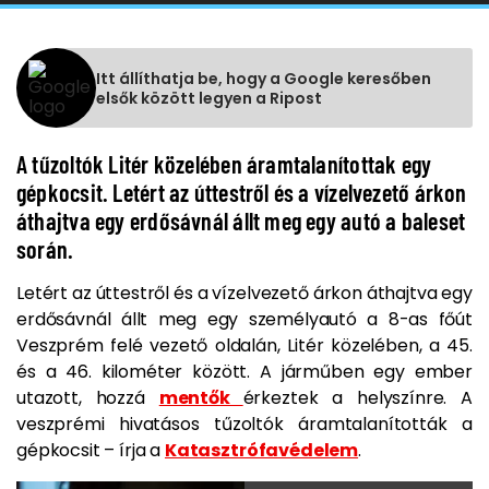
Itt állíthatja be, hogy a Google keresőben
elsők között legyen a Ripost
A tűzoltók Litér közelében áramtalanítottak egy
gépkocsit. Letért az úttestről és a vízelvezető árkon
áthajtva egy erdősávnál állt meg egy autó a baleset
során.
Letért az úttestről és a vízelvezető árkon áthajtva egy
erdősávnál állt meg egy személyautó a 8-as főút
Veszprém felé vezető oldalán, Litér közelében, a 45.
és a 46. kilométer között. A járműben egy ember
utazott, hozzá
mentők
érkeztek a helyszínre. A
veszprémi hivatásos tűzoltók áramtalanították a
gépkocsit – írja a
Katasztrófavédelem
.