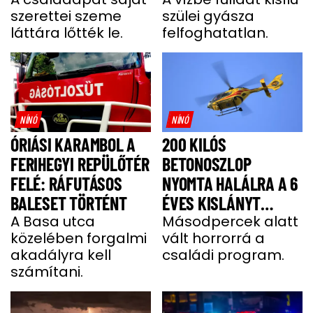
szerettei szeme
szülei gyásza
láttára lőtték le.
felfoghatatlan.
NÍNÓ
NÍNÓ
ÓRIÁSI KARAMBOL A
200 KILÓS
FERIHEGYI REPÜLŐTÉR
BETONOSZLOP
FELÉ: RÁFUTÁSOS
NYOMTA HALÁLRA A 6
BALESET TÖRTÉNT
ÉVES KISLÁNYT
A Basa utca
HEVESBEN
Másodpercek alatt
közelében forgalmi
vált horrorrá a
akadályra kell
családi program.
számítani.