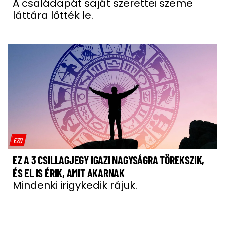
A családapát saját szerettei szeme
láttára lőtték le.
EZO
EZ A 3 CSILLAGJEGY IGAZI NAGYSÁGRA TÖREKSZIK,
ÉS EL IS ÉRIK, AMIT AKARNAK
Mindenki irigykedik rájuk.