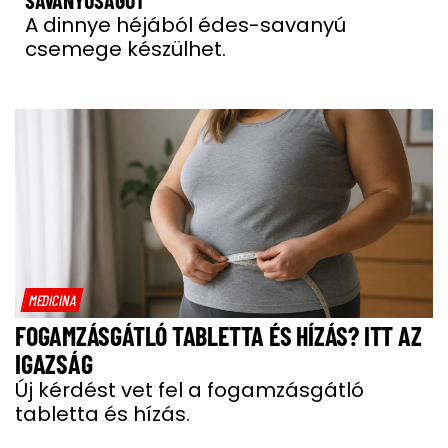
SAVANYÚSÁGOT
A dinnye héjából édes-savanyú
csemege készülhet.
MEDICINA
FOGAMZÁSGÁTLÓ TABLETTA ÉS HÍZÁS? ITT AZ
IGAZSÁG
Új kérdést vet fel a fogamzásgátló
tabletta és hízás.