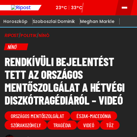
23°C
33°C
Horoszkóp
Szoboszlai Dominik
Meghan Markle
RIPOST
/
POLITIK
/
NÍNÓ
NÍNÓ
RENDKÍVÜLI BEJELENTÉST
TETT AZ ORSZÁGOS
MENTŐSZOLGÁLAT A HÉTVÉGI
DISZKÓTRAGÉDIÁRÓL – VIDEÓ
ORSZÁGOS MENTŐSZOLGÁLAT
ÉSZAK-MACEDÓNIA
SZÓRAKOZÓHELY
TRAGÉDIA
VIDEÓ
TŰZ