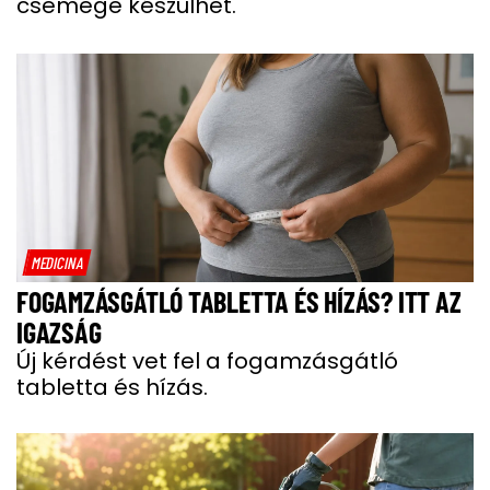
csemege készülhet.
MEDICINA
FOGAMZÁSGÁTLÓ TABLETTA ÉS HÍZÁS? ITT AZ
IGAZSÁG
Új kérdést vet fel a fogamzásgátló
tabletta és hízás.