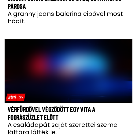
PÁROSA
A granny jeans balerina cipővel most
hódít.
NÍNÓ
18+
VÉRFÜRDŐVEL VÉGZŐDÖTT EGY VITA A
FODRÁSZÜZLET ELŐTT
A családapát saját szerettei szeme
láttára lőtték le.