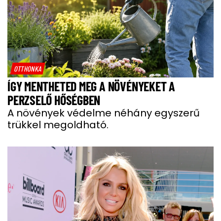
OTTHONKA
ÍGY MENTHETED MEG A NÖVÉNYEKET A
PERZSELŐ HŐSÉGBEN
A növények védelme néhány egyszerű
trükkel megoldható.