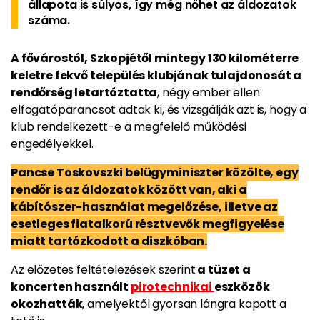
állapota is súlyos, így még nőhet az áldozatok
száma.
A fővárostól, Szkopjétől mintegy 130 kilométerre
keletre fekvő település klubjának tulajdonosát a
rendőrség letartóztatta
, négy ember ellen
elfogatóparancsot adtak ki, és vizsgálják azt is, hogy a
klub rendelkezett-e a megfelelő működési
engedélyekkel.
Pancse Toskovszki belügyminiszter közölte, egy
rendőr is az áldozatok között van, aki a
kábítószer-használat megelőzése, illetve az
esetleges fiatalkorú résztvevők megfigyelése
miatt tartózkodott a diszkóban.
Az előzetes feltételezések szerint
a tüzet a
koncerten használt
pirotechnikai
eszközök
okozhatták
, amelyektől gyorsan lángra kapott a