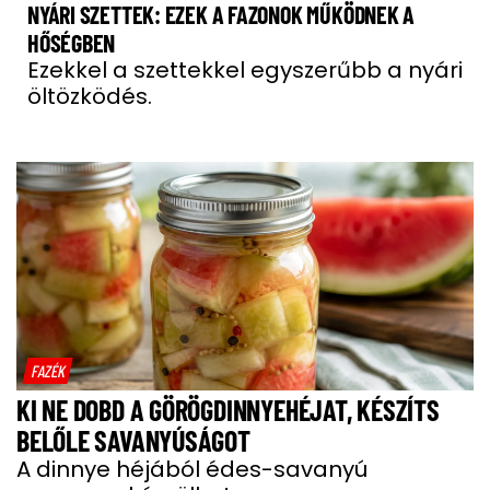
NYÁRI SZETTEK: EZEK A FAZONOK MŰKÖDNEK A
HŐSÉGBEN
Ezekkel a szettekkel egyszerűbb a nyári
öltözködés.
FAZÉK
KI NE DOBD A GÖRÖGDINNYEHÉJAT, KÉSZÍTS
BELŐLE SAVANYÚSÁGOT
A dinnye héjából édes-savanyú