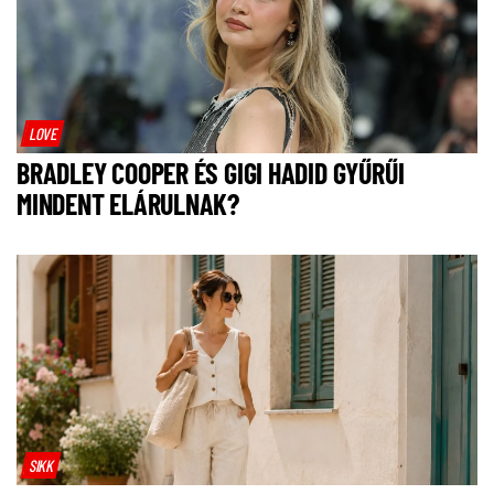
LOVE
BRADLEY COOPER ÉS GIGI HADID GYŰRŰI
MINDENT ELÁRULNAK?
SIKK