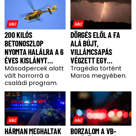
NÍNÓ
NÍNÓ
200 KILÓS
DÖRGÉS ELŐL A FA
BETONOSZLOP
ALÁ BÚJT,
NYOMTA HALÁLRA A 6
VILLÁMCSAPÁS
ÉVES KISLÁNYT
VÉGZETT EGY
HEVESBEN
Másodpercek alatt
FÉRFIVEL
Tragédia történt
vált horrorrá a
Maros megyében.
családi program.
NÍNÓ
NÍNÓ
HÁRMAN MEGHALTAK
BORZALOM A VB-