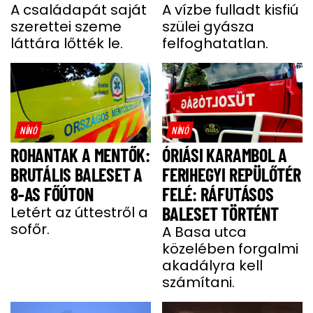
A családapát saját
A vízbe fulladt kisfiú
szerettei szeme
szülei gyásza
láttára lőtték le.
felfoghatatlan.
NÍNÓ
NÍNÓ
ROHANTAK A MENTŐK:
ÓRIÁSI KARAMBOL A
BRUTÁLIS BALESET A
FERIHEGYI REPÜLŐTÉR
8-AS FŐÚTON
FELÉ: RÁFUTÁSOS
Letért az úttestről a
BALESET TÖRTÉNT
sofőr.
A Basa utca
közelében forgalmi
akadályra kell
számítani.