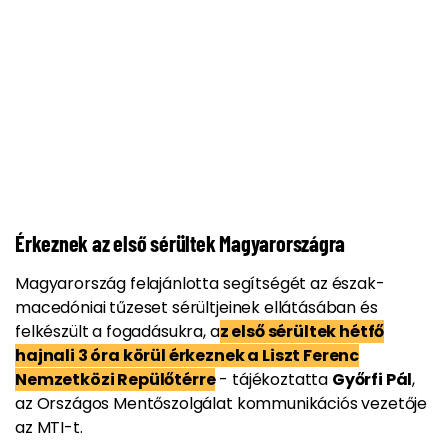
Érkeznek az első sérültek Magyarországra
Magyarország felajánlotta segítségét az észak-
macedóniai tűzeset sérültjeinek ellátásában és
felkészült a fogadásukra, a
z első sérültek hétfő
hajnali 3 óra körül érkeznek a Liszt Ferenc
Nemzetközi Repülőtérre
- tájékoztatta
Győrfi Pál
,
az Országos Mentőszolgálat kommunikációs vezetője
az MTI-t.