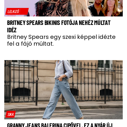
LELKIZŐ
BRITNEY SPEARS BIKINIS FOTÓJA NEHÉZ MÚLTAT
IDÉZ
Britney Spears egy szexi képpel idézte
fel a fájó múltat.
SIKK
GRANNY JEANS BALERINA CIPŐVEL, EZ A NYÁR ÚJ