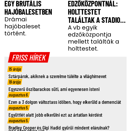
EGY BRUTÁLIS
EDZŐKÖZPONTNÁL:
HAJÓBALESETBEN
HOLTTESTET
Drámai
TALÁLTAK A STADION
hajóbaleset
MELLETTI
A vb egyik
történt.
edzőközpontja
PARKOLÓBAN
mellett találták a
holttestet.
FRISS HÍREK
15 órája
Sztárpárok, akiknek a szerelme túlélte a világhírnevet
19 órája
Egyszerű őszibarackos süti, ami egyenesen isteni
augusztus 6.
Ezen a 3 dolgon változtass időben, hogy elkerüld a demenciát
augusztus 5.
Együttlét alatt jobb elkerülni ezt az ártatlan kérdést
augusztus 5.
Bradley Cooper és Gigi Hadid gyűrűi mindent elárulnak?