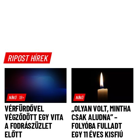
RIPOST HÍREK
NÍNÓ
18+
NÍNÓ
VÉRFÜRDŐVEL
„OLYAN VOLT, MINTHA
VÉGZŐDÖTT EGY VITA
CSAK ALUDNA” –
A FODRÁSZÜZLET
FOLYÓBA FULLADT
ELŐTT
EGY 11 ÉVES KISFIÚ