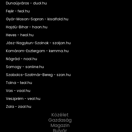
Dunaújváros - duol.hu
Fejér - feol.hu
Győr-Moson-Sopron - kisalfold.hu
Hajdú-Bihar - haon.hu
Heves - heol.hu
Jász-Nagykun-Szolnok - szoljon.hu
Komárom-Esztergom - kemma.hu
Nógrád - nool.hu
Somogy - sonline.hu
Szabolcs-Szatmár-Bereg - szon.hu
Tolna - teol.hu
Vas - vaol.hu
Veszprém - veol.hu
Zala - zaol.hu
Közélet
Gazdaság
Magazin
Bulvár