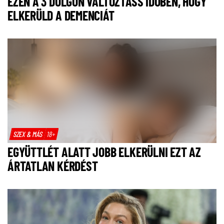
EZEN A 3 DOLGON VÁLTOZTASS IDŐBEN, HOGY
ELKERÜLD A DEMENCIÁT
SZEX & MÁS
18+
EGYÜTTLÉT ALATT JOBB ELKERÜLNI EZT AZ
ÁRTATLAN KÉRDÉST