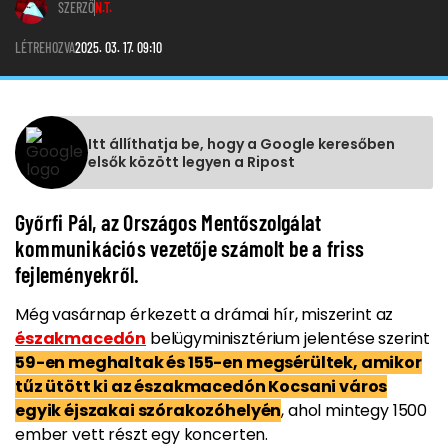
SZERZŐ
N.T.
LÉTREHOZVA
2025. 03. 17. 09:10
Itt állíthatja be, hogy a Google keresőben
elsők között legyen a Ripost
Győrfi Pál, az Országos Mentőszolgálat
kommunikációs vezetője számolt be a friss
fejleményekről.
Még vasárnap érkezett a drámai hír, miszerint az
északmacedón
belügyminisztérium jelentése szerint
59-en meghaltak és 155-en megsérültek, amikor
tűz ütött ki az északmacedón Kocsani város
egyik éjszakai szórakozóhelyén
, ahol mintegy 1500
ember vett részt egy koncerten.