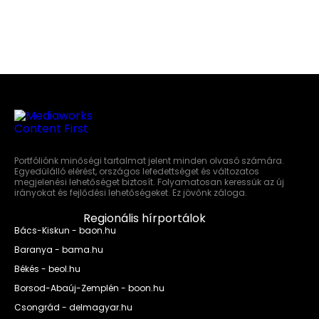
Portfóliónk minőségi tartalmat jelent minden olvasó számára.
Egyedülálló elérést, országos lefedettséget és változatos
megjelenési lehetőséget biztosít. Folyamatosan keressük az új
irányokat és fejlődési lehetőségeket. Ez jövőnk záloga.
Regionális hírportálok
Bács-Kiskun - baon.hu
Baranya - bama.hu
Békés - beol.hu
Borsod-Abaúj-Zemplén - boon.hu
Csongrád - delmagyar.hu