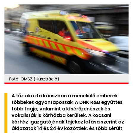
Fotó: OMSZ (illusztráció)
A tűz okozta káoszban a menekülő emberek
többeket agyontapostak. A DNK R&B együttes
több tagja, valamint a kísérőzenészek és
vokalisták is kórházba kerültek. A kocsani
kórház igazgatójának tájékoztatása szerint az
áldozatok 14 és 24 év közöttiek, és több sérült