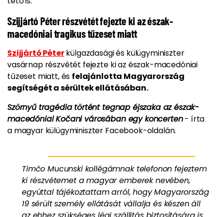
tető is.
Szijjártó Péter részvétét fejezte ki az észak-
macedóniai tragikus tűzeset miatt
Szijjártó Péter
külgazdasági és külügyminiszter
vasárnap részvétét fejezte ki az észak-macedóniai
tűzeset miatt, és
felajánlotta Magyarország
segítségét a sérültek ellátásában.
Szörnyű tragédia történt tegnap éjszaka az észak-
macedóniai Kočani városában egy koncerten
- írta
a magyar külügyminiszter Facebook-oldalán.
Timčo Mucunski kollégámnak telefonon fejeztem
ki részvétemet a magyar emberek nevében,
egyúttal tájékoztattam arról, hogy Magyarország
19 sérült személy ellátását vállalja és készen áll
az ehhez szükséges légi szállítás biztosítására is