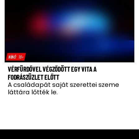
NÍNÓ
18+
VÉRFÜRDŐVEL VÉGZŐDÖTT EGY VITA A
FODRÁSZÜZLET ELŐTT
A családapát saját szerettei szeme
láttára lőtték le.