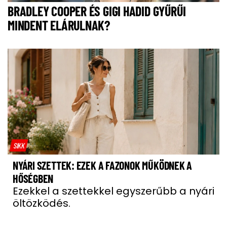
BRADLEY COOPER ÉS GIGI HADID GYŰRŰI
MINDENT ELÁRULNAK?
SIKK
NYÁRI SZETTEK: EZEK A FAZONOK MŰKÖDNEK A
HŐSÉGBEN
Ezekkel a szettekkel egyszerűbb a nyári
öltözködés.