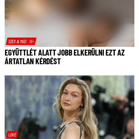
SZEX & MÁS
18+
EGYÜTTLÉT ALATT JOBB ELKERÜLNI EZT AZ
ÁRTATLAN KÉRDÉST
LOVE