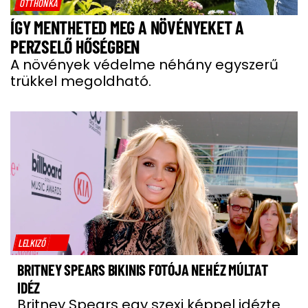
OTTHONKA
ÍGY MENTHETED MEG A NÖVÉNYEKET A
PERZSELŐ HŐSÉGBEN
A növények védelme néhány egyszerű
trükkel megoldható.
LELKIZŐ
BRITNEY SPEARS BIKINIS FOTÓJA NEHÉZ MÚLTAT
IDÉZ
Britney Spears egy szexi képpel idézte