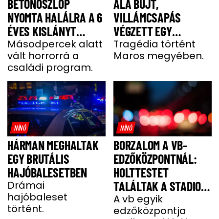
BETONOSZLOP
ALÁ BÚJT,
NYOMTA HALÁLRA A 6
VILLÁMCSAPÁS
ÉVES KISLÁNYT
VÉGZETT EGY
HEVESBEN
Másodpercek alatt
FÉRFIVEL
Tragédia történt
vált horrorrá a
Maros megyében.
családi program.
NÍNÓ
NÍNÓ
HÁRMAN MEGHALTAK
BORZALOM A VB-
EGY BRUTÁLIS
EDZŐKÖZPONTNÁL:
HAJÓBALESETBEN
HOLTTESTET
Drámai
TALÁLTAK A STADION
hajóbaleset
MELLETTI
A vb egyik
történt.
edzőközpontja
PARKOLÓBAN