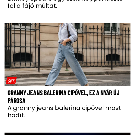
fel a fájó múltat.
SIKK
GRANNY JEANS BALERINA CIPŐVEL, EZ A NYÁR ÚJ
PÁROSA
A granny jeans balerina cipővel most
hódít.