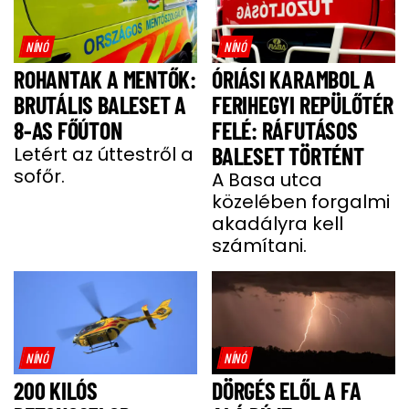
NÍNÓ
NÍNÓ
ROHANTAK A MENTŐK:
ÓRIÁSI KARAMBOL A
BRUTÁLIS BALESET A
FERIHEGYI REPÜLŐTÉR
8-AS FŐÚTON
FELÉ: RÁFUTÁSOS
Letért az úttestről a
BALESET TÖRTÉNT
sofőr.
A Basa utca
közelében forgalmi
akadályra kell
számítani.
NÍNÓ
NÍNÓ
200 KILÓS
DÖRGÉS ELŐL A FA