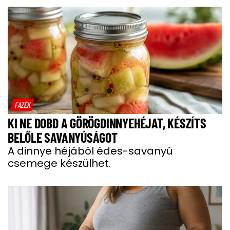
FAZÉK
KI NE DOBD A GÖRÖGDINNYEHÉJAT, KÉSZÍTS
BELŐLE SAVANYÚSÁGOT
A dinnye héjából édes-savanyú
csemege készülhet.