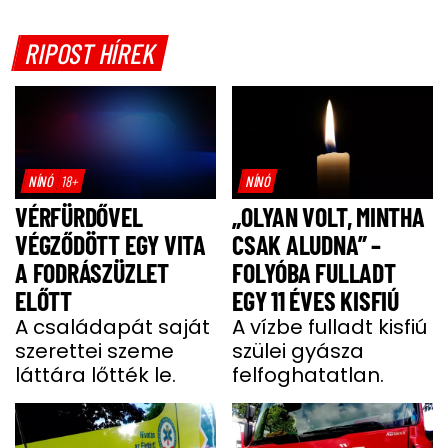
RIPOST HÍREK
NÍNÓ
18+
NÍNÓ
VÉRFÜRDŐVEL
„OLYAN VOLT, MINTHA
VÉGZŐDÖTT EGY VITA
CSAK ALUDNA” –
A FODRÁSZÜZLET
FOLYÓBA FULLADT
ELŐTT
EGY 11 ÉVES KISFIÚ
A családapát saját
A vízbe fulladt kisfiú
szerettei szeme
szülei gyásza
láttára lőtték le.
felfoghatatlan.