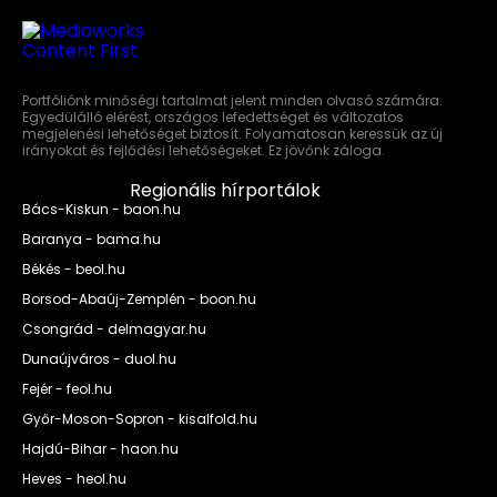
Portfóliónk minőségi tartalmat jelent minden olvasó számára.
Egyedülálló elérést, országos lefedettséget és változatos
megjelenési lehetőséget biztosít. Folyamatosan keressük az új
irányokat és fejlődési lehetőségeket. Ez jövőnk záloga.
Regionális hírportálok
Bács-Kiskun - baon.hu
Baranya - bama.hu
Békés - beol.hu
Borsod-Abaúj-Zemplén - boon.hu
Csongrád - delmagyar.hu
Dunaújváros - duol.hu
Fejér - feol.hu
Győr-Moson-Sopron - kisalfold.hu
Hajdú-Bihar - haon.hu
Heves - heol.hu