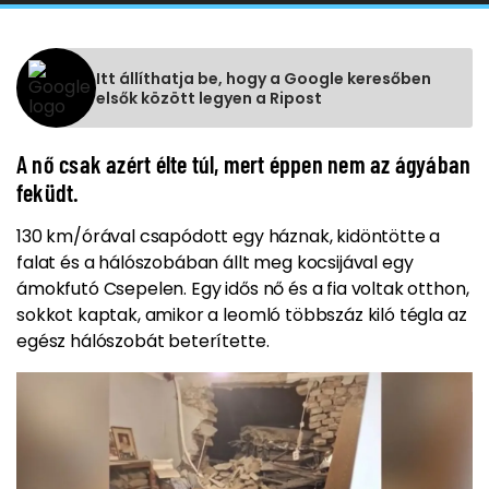
Itt állíthatja be, hogy a Google keresőben
elsők között legyen a Ripost
A nő csak azért élte túl, mert éppen nem az ágyában
feküdt.
130 km/órával csapódott egy háznak, kidöntötte a
falat és a hálószobában állt meg kocsijával egy
ámokfutó Csepelen. Egy idős nő és a fia voltak otthon,
sokkot kaptak, amikor a leomló többszáz kiló tégla az
egész hálószobát beterítette.