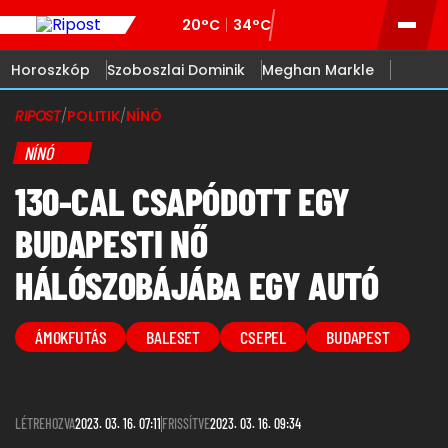
20°C
34°C
Horoszkóp
Szoboszlai Dominik
Meghan Markle
RIPOST
/
POLITIK
/
NÍNÓ
NÍNÓ
130-CAL CSAPÓDOTT EGY
BUDAPESTI NŐ
HÁLÓSZOBÁJÁBA EGY AUTÓ
ÁMOKFUTÁS
BALESET
CSEPEL
BUDAPEST
LÉTREHOZVA
2023. 03. 16. 07:11
FRISSÍTVE
2023. 03. 16. 09:34