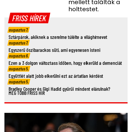
mellett találták a
holttestet.
FRISS HÍREK
augusztus 7.
Sztárpárok, akiknek a szerelme túlélte a világhírnevet
augusztus 7.
Egyszerű őszibarackos süti, ami egyenesen isteni
augusztus 6.
Ezen a 3 dolgon változtass időben, hogy elkerüld a demenciát
augusztus 5.
Együttlét alatt jobb elkerülni ezt az ártatlan kérdést
augusztus 5.
Bradley Cooper és Gigi Hadid gyűrűi mindent elárulnak?
MÉG TÖBB FRISS HÍR