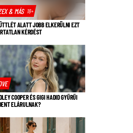
ZEX & MÁS
18+
ÜTTLÉT ALATT JOBB ELKERÜLNI EZT
ÁRTATLAN KÉRDÉST
OVE
DLEY COOPER ÉS GIGI HADID GYŰRŰI
DENT ELÁRULNAK?