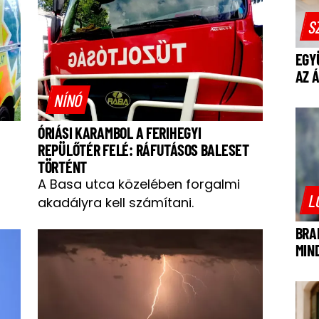
S
EGY
AZ 
NÍNÓ
ÓRIÁSI KARAMBOL A FERIHEGYI
REPÜLŐTÉR FELÉ: RÁFUTÁSOS BALESET
TÖRTÉNT
A Basa utca közelében forgalmi
L
akadályra kell számítani.
BRA
MIN