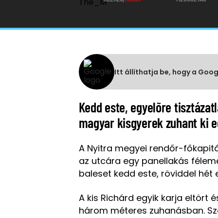
Itt állíthatja be, hogy a Goo
Kedd este, egyelõre tisztázat
magyar kisgyerek zuhant ki e
A Nyitra megyei rendőr-főkapit
az utcára egy panellakás félemel
baleset kedd este, röviddel hét e
A kis Richárd egyik karja eltört
három méteres zuhanásban. Sz