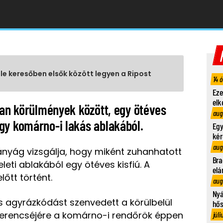
gle keresőben elsők között legyen a Ripost
14 
Eze
elk
lan körülmények között, egy ötéves
aug
gy komárno-i lakás ablakából.
Egy
kér
aug
ányág vizsgálja, hogy miként zuhanhatott
Bra
eti ablakából egy ötéves kisfiú. A
elá
lőtt történt.
aug
Nyá
 és agyrázkódást szenvedett a körülbelül
hő
erencséjére a komárno-i rendőrök éppen
júli