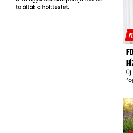
találták a holttestet.
M
F
HÍ
Új
fo