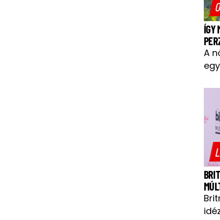
O
ÍGY
PER
A n
egy
L
BRI
MÚL
Bri
idéz