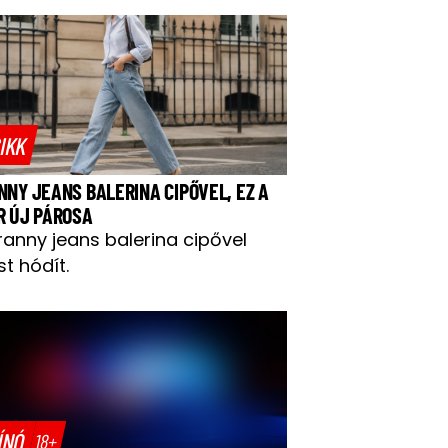
IKK
NNY JEANS BALERINA CIPŐVEL, EZ A
R ÚJ PÁROSA
ranny jeans balerina cipővel
t hódít.
ÍNÓ
18+