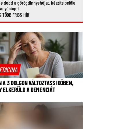
ne dobd a görögdinnyehéjat, készíts belőle
vanyúságot
 TÖBB FRISS HÍR
EDICINA
N A 3 DOLGON VÁLTOZTASS IDŐBEN,
Y ELKERÜLD A DEMENCIÁT