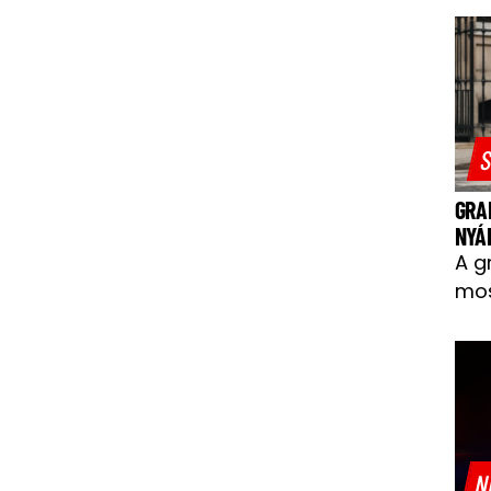
S
GRA
NYÁ
A g
mos
N