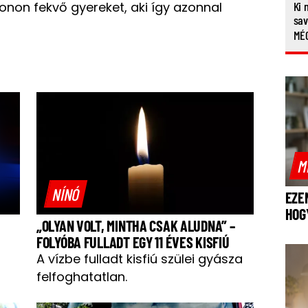
tonon fekvő gyereket, aki így azonnal
Ki 
sa
MÉG
M
NÍNÓ
EZE
HOG
„OLYAN VOLT, MINTHA CSAK ALUDNA” –
FOLYÓBA FULLADT EGY 11 ÉVES KISFIÚ
A vízbe fulladt kisfiú szülei gyásza
felfoghatatlan.