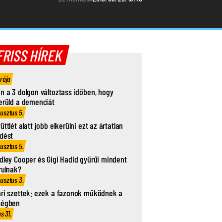
FRISS HÍREK
órája
n a 3 dolgon változtass időben, hogy
erüld a demenciát
usztus 5.
üttlét alatt jobb elkerülni ezt az ártatlan
dést
usztus 5.
dley Cooper és Gigi Hadid gyűrűi mindent
rulnak?
usztus 3.
ri szettek: ezek a fazonok működnek a
ségben
us 31.