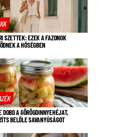
IKK
RI SZETTEK: EZEK A FAZONOK
ÖDNEK A HŐSÉGBEN
AZÉK
NE DOBD A GÖRÖGDINNYEHÉJAT,
ZÍTS BELŐLE SAVANYÚSÁGOT