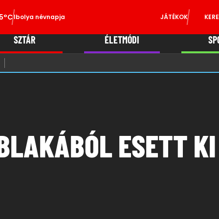
5°C
Ibolya névnapja
JÁTÉKOK
KERE
SZTÁR
ÉLETMÓDI
SP
LAKÁBÓL ESETT KI 