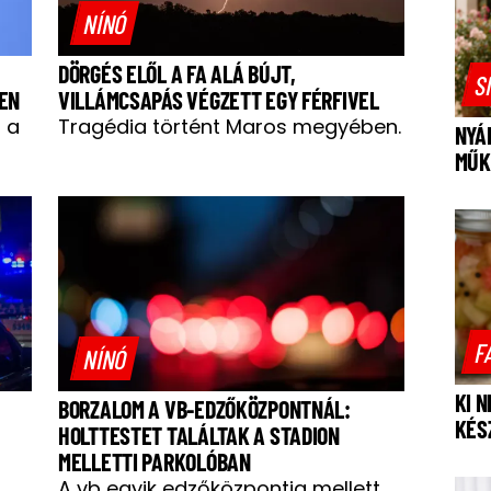
NÍNÓ
DÖRGÉS ELŐL A FA ALÁ BÚJT,
S
BEN
VILLÁMCSAPÁS VÉGZETT EGY FÉRFIVEL
 a
Tragédia történt Maros megyében.
NYÁ
MŰK
F
NÍNÓ
KI 
BORZALOM A VB-EDZŐKÖZPONTNÁL:
KÉS
HOLTTESTET TALÁLTAK A STADION
MELLETTI PARKOLÓBAN
A vb egyik edzőközpontja mellett