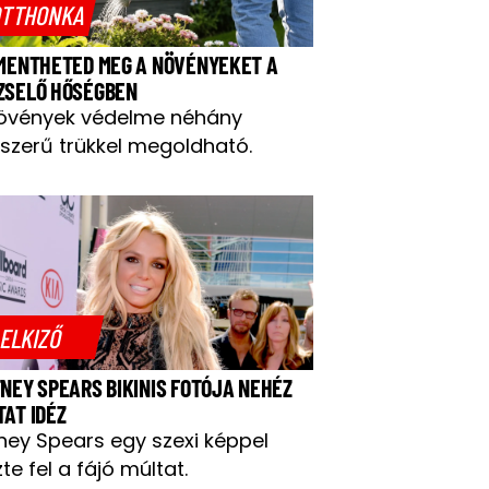
TTHONKA
 MENTHETED MEG A NÖVÉNYEKET A
ZSELŐ HŐSÉGBEN
övények védelme néhány
szerű trükkel megoldható.
ELKIZŐ
TNEY SPEARS BIKINIS FOTÓJA NEHÉZ
TAT IDÉZ
tney Spears egy szexi képpel
te fel a fájó múltat.