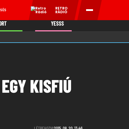
RETRO
SÉS
RÁDIÓ
ORT
YESSS
MANI
EGY KISFIÚ
LÉTREHOZVA
2015. 08. 20. 13:46