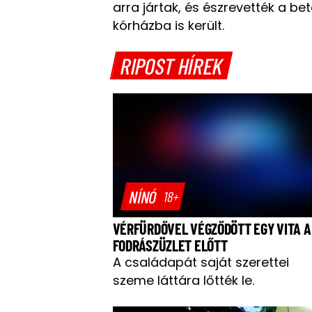
arra jártak, és észrevették a be
kórházba is került.
RIPOST HÍREK
NÍNÓ
18+
VÉRFÜRDŐVEL VÉGZŐDÖTT EGY VITA A
FODRÁSZÜZLET ELŐTT
A családapát saját szerettei
szeme láttára lőtték le.