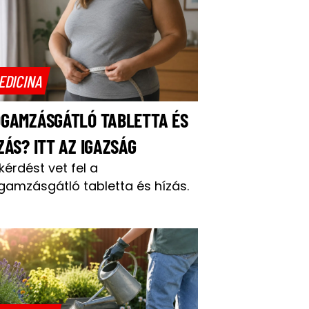
EDICINA
OGAMZÁSGÁTLÓ TABLETTA ÉS
ZÁS? ITT AZ IGAZSÁG
 kérdést vet fel a
gamzásgátló tabletta és hízás.