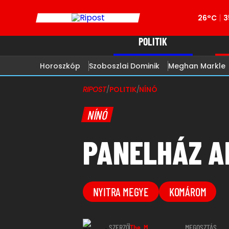
26°C
3
POLITIK
Horoszkóp
Szoboszlai Dominik
Meghan Markle
RIPOST
/
POLITIK
/
NÍNÓ
NÍNÓ
PANELHÁZ AB
NYITRA MEGYE
KOMÁROM
SZERZŐ
The_M
MEGOSZTÁS