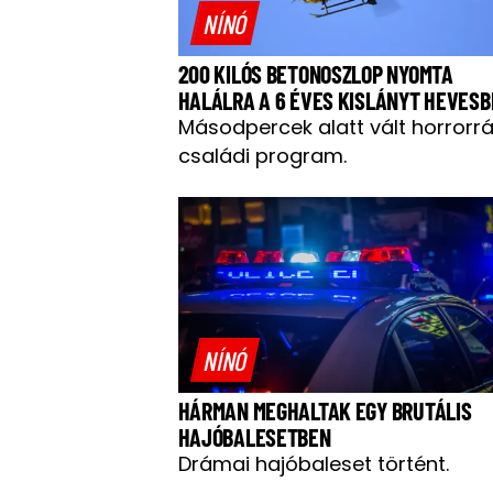
NÍNÓ
200 KILÓS BETONOSZLOP NYOMTA
HALÁLRA A 6 ÉVES KISLÁNYT HEVES
Másodpercek alatt vált horrorrá
családi program.
NÍNÓ
HÁRMAN MEGHALTAK EGY BRUTÁLIS
HAJÓBALESETBEN
Drámai hajóbaleset történt.