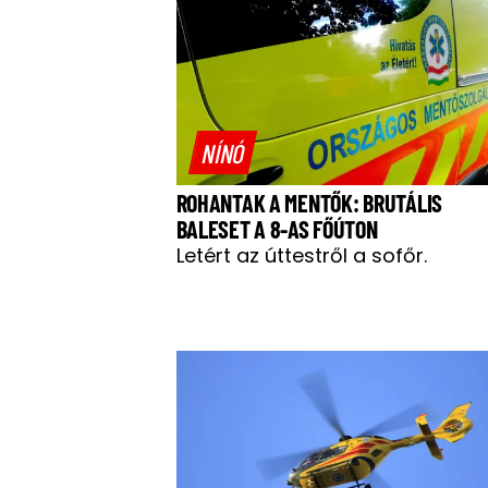
NÍNÓ
ROHANTAK A MENTŐK: BRUTÁLIS
BALESET A 8-AS FŐÚTON
Letért az úttestről a sofőr.