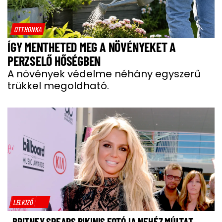
OTTHONKA
ÍGY MENTHETED MEG A NÖVÉNYEKET A
PERZSELŐ HŐSÉGBEN
A növények védelme néhány egyszerű
trükkel megoldható.
LELKIZŐ
BRITNEY SPEARS BIKINIS FOTÓJA NEHÉZ MÚLTAT