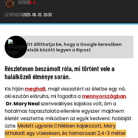
SZERZŐ
H. A.
LÉTREHOZVA
2025. 06. 02. 20:30
Itt állíthatja be, hogy a Google keresőben
elsők között legyen a Ripost
Részletesen beszámolt róla, mi történt vele a
halálközeli élménye során.
Kis híján
meghalt
, majd visszatért az életbe egy nő,
aki ezután elárulta, mi fogadta a
mennyországban
.
Dr. Mary Neal
szenvedélyes kajakos volt, ám a
hatalmas tapasztalata ellenére egyszer majdnem
életét vesztette, miközben az egyik kedvenc hobbiját
űzte.
Mialatt ugyanis Chilében kajakozott, Mary
áthaladt egy vízesésen, és hamarosan 2,4-3 méter