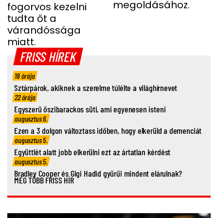
megoldásához.
fogorvos kezelni
tudta őt a
várandóssága
miatt.
FRISS HÍREK
18 órája
Sztárpárok, akiknek a szerelme túlélte a világhírnevet
22 órája
Egyszerű őszibarackos süti, ami egyenesen isteni
augusztus 6.
Ezen a 3 dolgon változtass időben, hogy elkerüld a demenciát
augusztus 5.
Együttlét alatt jobb elkerülni ezt az ártatlan kérdést
augusztus 5.
Bradley Cooper és Gigi Hadid gyűrűi mindent elárulnak?
MÉG TÖBB FRISS HÍR