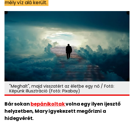
mély víz alá került.
"Meghalt", majd visszatért az életbe egy nő / Fotó:
Képünk illusztráció (Fotó: Pixabay)
Bár sokan
bepánikoltak
volna egy ilyen ijesztő
helyzetben, Mary igyekezett megőrizni a
hidegvérét.