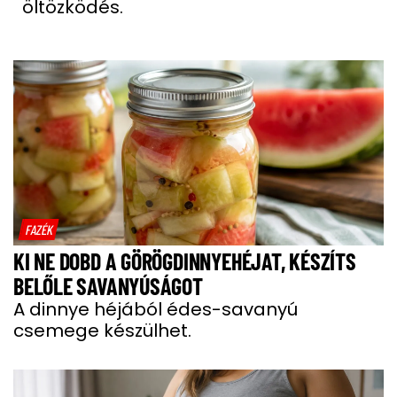
öltözködés.
FAZÉK
KI NE DOBD A GÖRÖGDINNYEHÉJAT, KÉSZÍTS
BELŐLE SAVANYÚSÁGOT
A dinnye héjából édes-savanyú
csemege készülhet.