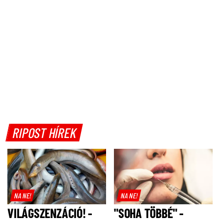
RIPOST HÍREK
NA NE!
NA NE!
VILÁGSZENZÁCIÓ! -
"SOHA TÖBBÉ" -