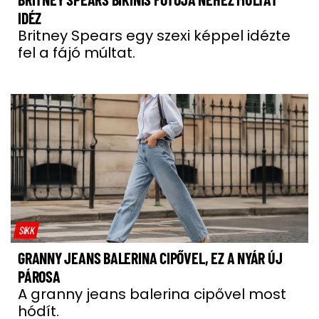
IDÉZ
Britney Spears egy szexi képpel idézte
fel a fájó múltat.
SIKK
GRANNY JEANS BALERINA CIPŐVEL, EZ A NYÁR ÚJ
PÁROSA
A granny jeans balerina cipővel most
hódít.