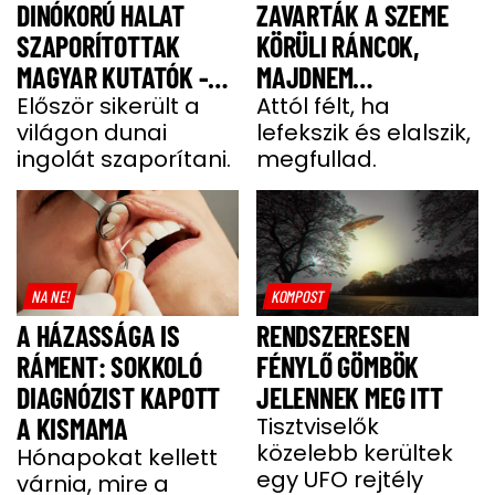
DINÓKORÚ HALAT
ZAVARTÁK A SZEME
SZAPORÍTOTTAK
KÖRÜLI RÁNCOK,
MAGYAR KUTATÓK -
MAJDNEM
GALÉRIA
Először sikerült a
MEGFULLADT A BOTOX
Attól félt, ha
világon dunai
lefekszik és elalszik,
MIATT
ingolát szaporítani.
megfullad.
NA NE!
KOMPOST
A HÁZASSÁGA IS
RENDSZERESEN
RÁMENT: SOKKOLÓ
FÉNYLŐ GÖMBÖK
DIAGNÓZIST KAPOTT
JELENNEK MEG ITT
A KISMAMA
Tisztviselők
közelebb kerültek
Hónapokat kellett
egy UFO rejtély
várnia, mire a