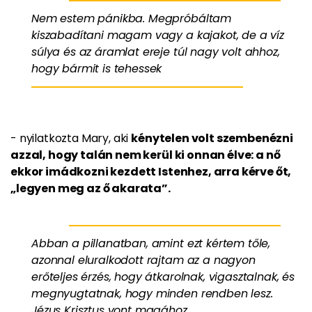
Nem estem pánikba. Megpróbáltam
kiszabadítani magam vagy a kajakot, de a víz
súlya és az áramlat ereje túl nagy volt ahhoz,
hogy bármit is tehessek
- nyilatkozta Mary, aki
kénytelen volt szembenézni
azzal, hogy talán nem kerül ki onnan élve: a nő
ekkor imádkozni kezdett Istenhez, arra kérve őt,
„legyen meg az ő akarata”.
Abban a pillanatban, amint ezt kértem tőle,
azonnal eluralkodott rajtam az a nagyon
erőteljes érzés, hogy átkarolnak, vigasztalnak, és
megnyugtatnak, hogy minden rendben lesz.
Jézus Krisztus vont magához