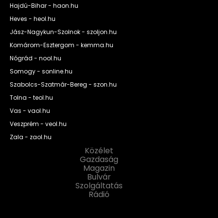
Hajdú-Bihar - haon.hu
Heves - heol.hu
Jász-Nagykun-Szolnok - szoljon.hu
Komárom-Esztergom - kemma.hu
Nógrád - nool.hu
Somogy - sonline.hu
Szabolcs-Szatmár-Bereg - szon.hu
Tolna - teol.hu
Vas - vaol.hu
Veszprém - veol.hu
Zala - zaol.hu
Közélet
Gazdaság
Magazin
Bulvár
Szolgáltatás
Rádió