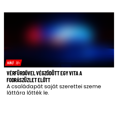
NÍNÓ
18+
VÉRFÜRDŐVEL VÉGZŐDÖTT EGY VITA A
FODRÁSZÜZLET ELŐTT
A családapát saját szerettei szeme
láttára lőtték le.