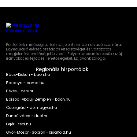
Portfóliónk minőségi tartalmat jelent minden olvasó számára.
Egyedülálló elérést, országos lefedettséget és változatos
megjelenési lehetőséget biztosít. Folyamatosan keressük az új
irányokat és fejlődési lehetőségeket. Ez jövőnk záloga.
Regionális hírportálok
Bács-Kiskun - baon.hu
Baranya - bama.hu
Békés - beol.hu
Borsod-Abaúj-Zemplén - boon.hu
Csongrád - delmagyar.hu
Dunaújváros - duol.hu
Fejér - feol.hu
Győr-Moson-Sopron - kisalfold.hu