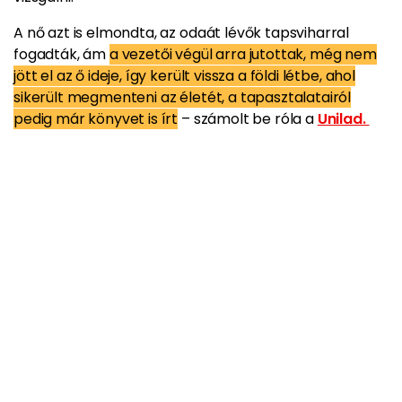
A nő azt is elmondta, az odaát lévők tapsviharral
fogadták, ám
a vezetői végül arra jutottak, még nem
jött el az ő ideje, így került vissza a földi létbe, ahol
sikerült megmenteni az életét, a tapasztalatairól
pedig már könyvet is írt
– számolt be róla a
Unilad.