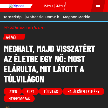
23°C
33°C
Horoszkóp
Szoboszlai Dominik
Meghan Markle
RIPOST
/
KOMPOST
/
NA NE!
NA NE!
MEGHALT, MAJD VISSZATÉRT
AZ ÉLETBE EGY NŐ: MOST
ELÁRULTA, MIT LÁTOTT A
TÚLVILÁGON
ISTEN
ÉLET
TÚLVILÁG
HALÁLKÖZELI ÉLMÉNY
MENNYORSZÁG