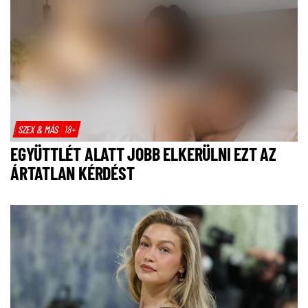
SZEX & MÁS
18+
EGYÜTTLÉT ALATT JOBB ELKERÜLNI EZT AZ
ÁRTATLAN KÉRDÉST