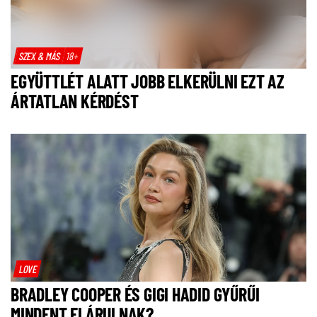
SZEX & MÁS
18+
EGYÜTTLÉT ALATT JOBB ELKERÜLNI EZT AZ
ÁRTATLAN KÉRDÉST
LOVE
BRADLEY COOPER ÉS GIGI HADID GYŰRŰI
MINDENT ELÁRULNAK?