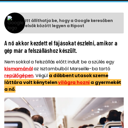
Itt állíthatja be, hogy a Google keresőben
elsők között legyen a Ripost
A nő akkor kezdett el fájásokat észlelni, amikor a
gép már a felszálláshoz készült.
Nem sokkal a felszállás előtt indult be a szülés egy
kismamánál
az Isztambulból Marseille-ba tartó
repülőgépen
. Végül
a döbbent utasok szeme
láttára volt kénytelen
világra hozni
a gyermekét
a nő.