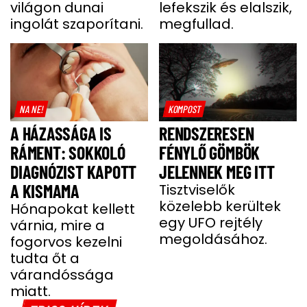
világon dunai
lefekszik és elalszik,
MIATT
ingolát szaporítani.
megfullad.
NA NE!
KOMPOST
A HÁZASSÁGA IS
RENDSZERESEN
RÁMENT: SOKKOLÓ
FÉNYLŐ GÖMBÖK
DIAGNÓZIST KAPOTT
JELENNEK MEG ITT
A KISMAMA
Tisztviselők
közelebb kerültek
Hónapokat kellett
egy UFO rejtély
várnia, mire a
megoldásához.
fogorvos kezelni
tudta őt a
várandóssága
miatt.