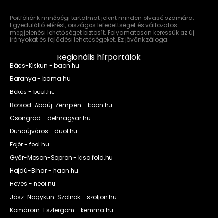
Portfóliónk minőségi tartalmat jelent minden olvasó számára.
Egyedülálló elérést, országos lefedettséget és változatos
megjelenési lehetőséget biztosít. Folyamatosan keressük az új
irányokat és fejlődési lehetőségeket. Ez jövőnk záloga.
Regionális hírportálok
Bács-Kiskun - baon.hu
Baranya - bama.hu
Békés - beol.hu
Borsod-Abaúj-Zemplén - boon.hu
Csongrád - delmagyar.hu
Dunaújváros - duol.hu
Fejér - feol.hu
Győr-Moson-Sopron - kisalfold.hu
Hajdú-Bihar - haon.hu
Heves - heol.hu
Jász-Nagykun-Szolnok - szoljon.hu
Komárom-Esztergom - kemma.hu