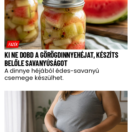
FAZÉK
KI NE DOBD A GÖRÖGDINNYEHÉJAT, KÉSZÍTS
BELŐLE SAVANYÚSÁGOT
A dinnye héjából édes-savanyú
csemege készülhet.