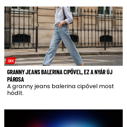
SIKK
GRANNY JEANS BALERINA CIPŐVEL, EZ A NYÁR ÚJ
PÁROSA
A granny jeans balerina cipővel most
hódít.