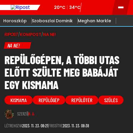
20°C
34°C
Horoszkóp
Szoboszlai Dominik
Meghan Markle
RIPOST
/
KOMPOST
/
NA NE!
NA NE!
REPÜLŐGÉPEN, A TÖBBI UTAS
ELŐTT SZÜLTE MEG BABÁJÁT
EGY KISMAMA
KISMAMA
REPÜLŐGÉP
REPÜLŐTÉR
SZÜLÉS
SZERZŐ
H. A.
LÉTREHOZVA
2023. 11. 23. 08:21
FRISSÍTVE
2023. 11. 23. 08:38