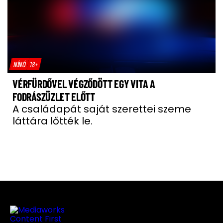
NÍNÓ
18+
VÉRFÜRDŐVEL VÉGZŐDÖTT EGY VITA A
FODRÁSZÜZLET ELŐTT
A családapát saját szerettei szeme
láttára lőtték le.