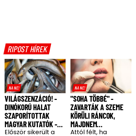
RIPOST HÍREK
NA NE!
NA NE!
VILÁGSZENZÁCIÓ! -
"SOHA TÖBBÉ" -
DINÓKORÚ HALAT
ZAVARTÁK A SZEME
SZAPORÍTOTTAK
KÖRÜLI RÁNCOK,
MAGYAR KUTATÓK -
MAJDNEM
GALÉRIA
Először sikerült a
MEGFULLADT A BOTOX
Attól félt, ha