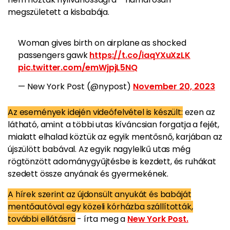
megszületett a kisbabája.
Woman gives birth on airplane as shocked
passengers gawk
https://t.co/iaqYXuXzLK
pic.twitter.com/emWjpjL5NQ
— New York Post (@nypost)
November 20, 2023
Az események idején videófelvétel is készült:
ezen az
látható, amint a többi utas kíváncsian forgatja a fejét,
mialatt elhalad köztük az egyik mentősnő, karjában az
újszülött babával. Az egyik nagylelkű utas még
rögtönzött adománygyűjtésbe is kezdett, és ruhákat
szedett össze anyának és gyermekének.
A hírek szerint az újdonsült anyukát és babáját
mentőautóval egy közeli kórházba szállították,
további ellátásra
- írta meg a
New York Post.