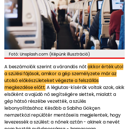
Fotó: Unsplash.com (Képünk illusztráció)
A beszámolók szerint a várandós nőt
akkor érték utol
a szülési fájások, amikor a gép személyzete már az
utolsó előkészületeket végezte a felszállás
megkezdése előtt.
A légiutas-kísérők voltak azok, akik
elsőként a vajúdó nő segítségére siettek, mialatt a
gép hátsó részébe vezették, a szülés
lebonyolításához. Később a Sabiha Gökçen
nemzetközi repülőtér mentősei is megjelentek, hogy
levezessék a szülést: a nőnek aztán - akinek a nevét
nem hozták nyilvánosságra - hamarosan