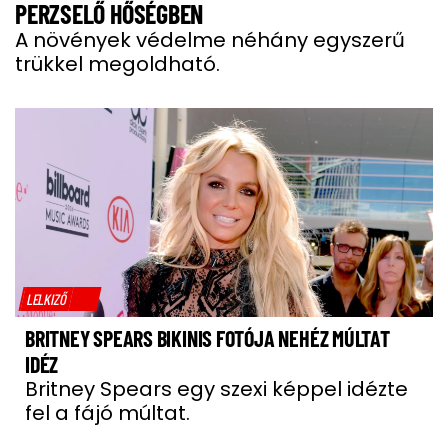
PERZSELŐ HŐSÉGBEN
A növények védelme néhány egyszerű
trükkel megoldható.
LELKIZŐ
BRITNEY SPEARS BIKINIS FOTÓJA NEHÉZ MÚLTAT
IDÉZ
Britney Spears egy szexi képpel idézte
fel a fájó múltat.