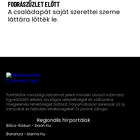
FODRÁSZÜZLET ELŐTT
A családapát saját szerettei szeme
láttára lőtték le.
Portfóliónk minőségi tartalmat jelent minden olvasó számára.
Egyedülálló elérést, országos lefedettséget és változatos
megjelenési lehetőséget biztosít. Folyamatosan keressük az új
irányokat és fejlődési lehetőségeket. Ez jövőnk záloga.
Regionális hírportálok
Bács-Kiskun - baon.hu
Baranya - bama.hu