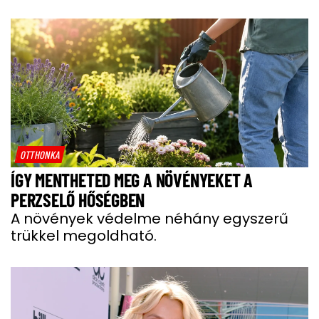
OTTHONKA
ÍGY MENTHETED MEG A NÖVÉNYEKET A
PERZSELŐ HŐSÉGBEN
A növények védelme néhány egyszerű
trükkel megoldható.