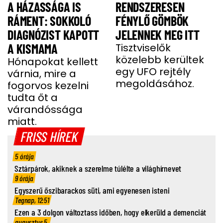
A HÁZASSÁGA IS
RENDSZERESEN
RÁMENT: SOKKOLÓ
FÉNYLŐ GÖMBÖK
DIAGNÓZIST KAPOTT
JELENNEK MEG ITT
A KISMAMA
Tisztviselők
közelebb kerültek
Hónapokat kellett
egy UFO rejtély
várnia, mire a
megoldásához.
fogorvos kezelni
tudta őt a
várandóssága
miatt.
FRISS HÍREK
5 órája
Sztárpárok, akiknek a szerelme túlélte a világhírnevet
9 órája
Egyszerű őszibarackos süti, ami egyenesen isteni
Tegnap, 12:51
Ezen a 3 dolgon változtass időben, hogy elkerüld a demenciát
augusztus 5.