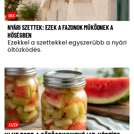
SIKK
NYÁRI SZETTEK: EZEK A FAZONOK MŰKÖDNEK A
HŐSÉGBEN
Ezekkel a szettekkel egyszerűbb a nyári
öltözködés.
FAZÉK