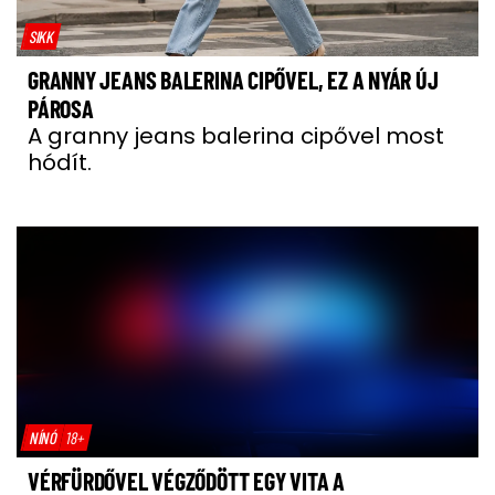
SIKK
GRANNY JEANS BALERINA CIPŐVEL, EZ A NYÁR ÚJ
PÁROSA
A granny jeans balerina cipővel most
hódít.
NÍNÓ
18+
VÉRFÜRDŐVEL VÉGZŐDÖTT EGY VITA A