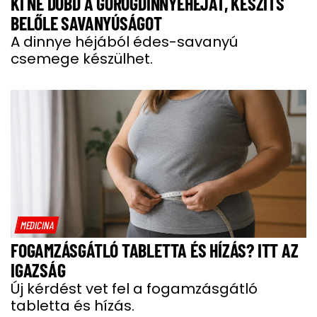
KI NE DOBD A GÖRÖGDINNYEHÉJAT, KÉSZÍTS
BELŐLE SAVANYÚSÁGOT
A dinnye héjából édes-savanyú
csemege készülhet.
MEDICINA
FOGAMZÁSGÁTLÓ TABLETTA ÉS HÍZÁS? ITT AZ
IGAZSÁG
Új kérdést vet fel a fogamzásgátló
tabletta és hízás.