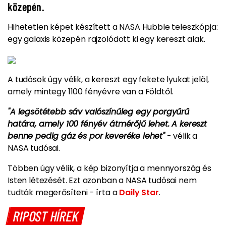
közepén.
Hihetetlen képet készített a NASA Hubble teleszkópja:
egy galaxis közepén rajzolódott ki egy kereszt alak.
A tudósok úgy vélik, a kereszt egy fekete lyukat jelöl,
amely mintegy 1100 fényévre van a Földtől.
"A legsötétebb sáv valószínűleg egy porgyűrű
határa, amely 100 fényév átmérőjű lehet. A kereszt
benne pedig gáz és por keveréke lehet"
- vélik a
NASA tudósai.
Többen úgy vélik, a kép bizonyítja a mennyország és
Isten létezését. Ezt azonban a NASA tudósai nem
tudták megerősíteni - írta a
Daily Star
.
RIPOST HÍREK