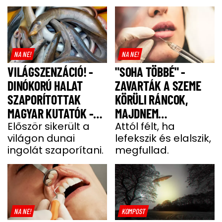
NA NE!
NA NE!
VILÁGSZENZÁCIÓ! -
"SOHA TÖBBÉ" -
DINÓKORÚ HALAT
ZAVARTÁK A SZEME
SZAPORÍTOTTAK
KÖRÜLI RÁNCOK,
MAGYAR KUTATÓK -
MAJDNEM
GALÉRIA
Először sikerült a
MEGFULLADT A BOTOX
Attól félt, ha
világon dunai
lefekszik és elalszik,
MIATT
ingolát szaporítani.
megfullad.
NA NE!
KOMPOST