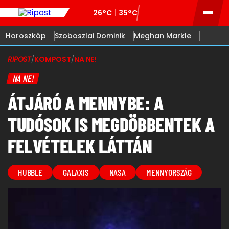
26°C
35°C
Horoszkóp
Szoboszlai Dominik
Meghan Markle
RIPOST
/
KOMPOST
/
NA NE!
NA NE!
ÁTJÁRÓ A MENNYBE: A
TUDÓSOK IS MEGDÖBBENTEK A
FELVÉTELEK LÁTTÁN
HUBBLE
GALAXIS
NASA
MENNYORSZÁG