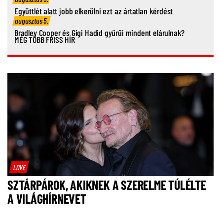
Együttlét alatt jobb elkerülni ezt az ártatlan kérdést
augusztus 5.
Bradley Cooper és Gigi Hadid gyűrűi mindent elárulnak?
MÉG TÖBB FRISS HÍR
LOVE
SZTÁRPÁROK, AKIKNEK A SZERELME TÚLÉLTE
A VILÁGHÍRNEVET