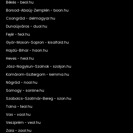
Békés - beol.hu
Borsod-Abaúj-Zemplén - boon.hu
Csongrád - delmagyar.hu
Dunaújváros - duol.hu
Fejér - feol.hu
Győr-Moson-Sopron - kisalfold.hu
Hajdú-Bihar - haon.hu
Heves - heol.hu
Jász-Nagykun-Szolnok - szoljon.hu
Komárom-Esztergom - kemma.hu
Nógrád - nool.hu
Somogy - sonline.hu
Szabolcs-Szatmár-Bereg - szon.hu
Tolna - teol.hu
Vas - vaol.hu
Veszprém - veol.hu
Zala - zaol.hu