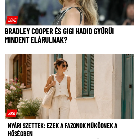
LOVE
BRADLEY COOPER ÉS GIGI HADID GYŰRŰI
MINDENT ELÁRULNAK?
SIKK
NYÁRI SZETTEK: EZEK A FAZONOK MŰKÖDNEK A
HŐSÉGBEN