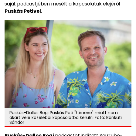
saját podcastjében mesélt a kapcsolatuk elejéről
Puskás Petivel
.
Puskás-Dallos Bogi Puskás Peti "hírneve" miatt nem
akart vele közelebbi kapcsolatba kerülni Fotó: Bánkúti
Sándor
Puskás-Dallos Bogi
podcastet indított YouTube-