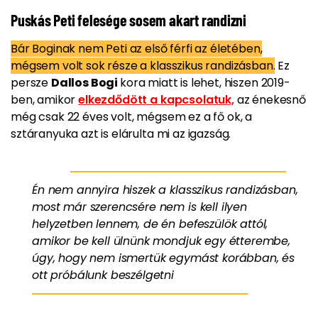
Puskás Peti felesége sosem akart randizni
Bár Boginak nem Peti az első férfi az életében,
mégsem volt sok része a klasszikus randizásban.
Ez
persze
Dallos Bogi
kora miatt is lehet, hiszen 2019-
ben, amikor
elkezdődött a kapcsolatuk,
az énekesnő
még csak 22 éves volt, mégsem ez a fő ok, a
sztáranyuka azt is elárulta mi az igazság.
Én nem annyira hiszek a klasszikus randizásban,
most már szerencsére nem is kell ilyen
helyzetben lennem, de én befeszülök attól,
amikor be kell ülnünk mondjuk egy étterembe,
úgy, hogy nem ismertük egymást korábban, és
ott próbálunk beszélgetni