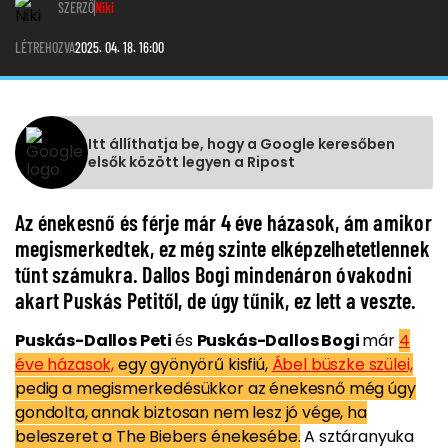
SZERZŐ
Niki
LÉTREHOZVA
2025. 04. 18. 16:00
Itt állíthatja be, hogy a Google keresőben
elsők között legyen a Ripost
Az énekesnő és férje már 4 éve házasok, ám amikor
megismerkedtek, ez még szinte elképzelhetetlennek
tűnt számukra. Dallos Bogi mindenáron óvakodni
akart Puskás Petitől, de úgy tűnik, ez lett a veszte.
Puskás-Dallos Peti
és
Puskás-Dallos Bogi
már
4
éve házasok,
egy gyönyörű kisfiú,
Ábel büszke szülei,
pedig a megismerkedésükkor az énekesnő még úgy
gondolta, annak biztosan nem lesz jó vége, ha
beleszeret a The Biebers énekesébe.
A sztáranyuka