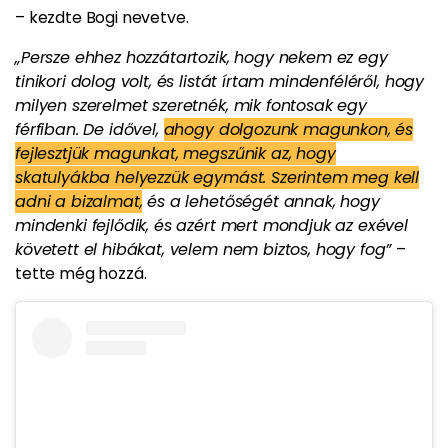
– kezdte Bogi nevetve.
„Persze ehhez hozzátartozik, hogy nekem ez egy
tinikori dolog volt, és listát írtam mindenféléről, hogy
milyen szerelmet szeretnék, mik fontosak egy
férfiban. De idővel,
ahogy dolgozunk magunkon, és
fejlesztjük magunkat, megszűnik az, hogy
skatulyákba helyezzük egymást. Szerintem meg kell
adni a bizalmat,
és a lehetőségét annak, hogy
mindenki fejlődik, és azért mert mondjuk az exével
követett el hibákat, velem nem biztos, hogy fog”
–
tette még hozzá.