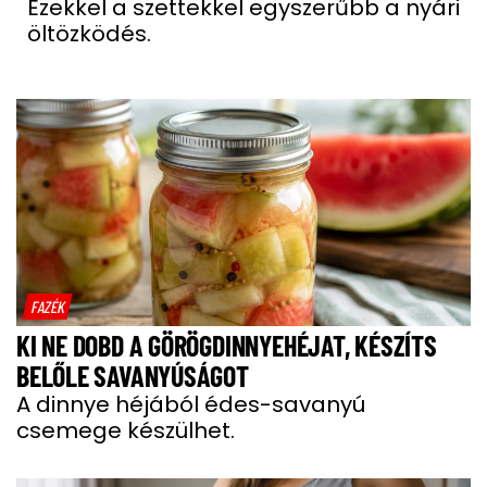
Ezekkel a szettekkel egyszerűbb a nyári
öltözködés.
FAZÉK
KI NE DOBD A GÖRÖGDINNYEHÉJAT, KÉSZÍTS
BELŐLE SAVANYÚSÁGOT
A dinnye héjából édes-savanyú
csemege készülhet.