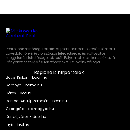
Portfóliónk minőségi tartalmat jelent minden olvasó számára.
Egyedülálló elérést, országos lefedettséget és változatos
megjelenési lehetőséget biztosít. Folyamatosan keressük az új
irányokat és fejlődési lehetőségeket. Ez jövőnk záloga.
Regionális hírportálok
Bács-Kiskun - baon.hu
Baranya - bama.hu
Békés - beol.hu
Borsod-Abaúj-Zemplén - boon.hu
Csongrád - delmagyar.hu
Dunaújváros - duol.hu
Fejér - feol.hu