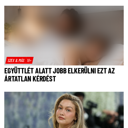
SZEX & MÁS
18+
EGYÜTTLÉT ALATT JOBB ELKERÜLNI EZT AZ
ÁRTATLAN KÉRDÉST