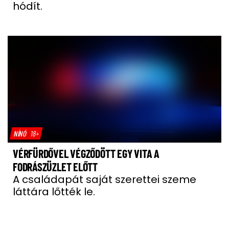
hódít.
NÍNÓ
18+
VÉRFÜRDŐVEL VÉGZŐDÖTT EGY VITA A
FODRÁSZÜZLET ELŐTT
A családapát saját szerettei szeme
láttára lőtték le.