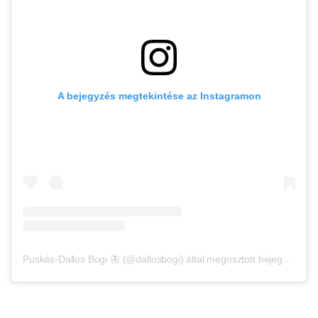
A bejegyzés megtekintése az Instagramon
Puskás-Dallos Bogi 🦋 (@dallosbogi) által megosztott bejegyzés