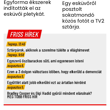
Egyforma ékszerek
Egy esküvőről
indították el az
posztolt
esküvői pletykát.
sokatmondó
közös fotót a TV2
sztárja.
FRISS HÍREK
Tegnap, 13:45
Sztárpárok, akiknek a szerelme túlélte a világhírnevet
Tegnap, 9:58
Egyszerű őszibarackos süti, ami egyenesen isteni
augusztus 6.
Ezen a 3 dolgon változtass időben, hogy elkerüld a demenciát
augusztus 5.
Együttlét alatt jobb elkerülni ezt az ártatlan kérdést
augusztus 5.
Bradley Cooper és Gigi Hadid gyűrűi mindent elárulnak?
MÉG TÖBB FRISS HÍR