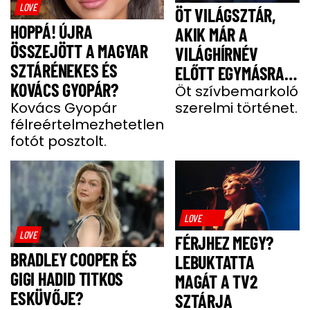
LOVE
ÖT VILÁGSZTÁR,
HOPPÁ! ÚJRA
AKIK MÁR A
ÖSSZEJÖTT A MAGYAR
VILÁGHÍRNÉV
SZTÁRÉNEKES ÉS
ELŐTT EGYMÁSRA
KOVÁCS GYOPÁR?
TALÁLTAK
Öt szívbemarkoló
Kovács Gyopár
szerelmi történet.
félreértelmezhetetlen
fotót posztolt.
LOVE
LOVE
FÉRJHEZ MEGY?
BRADLEY COOPER ÉS
LEBUKTATTA
GIGI HADID TITKOS
MAGÁT A TV2
ESKÜVŐJE?
SZTÁRJA