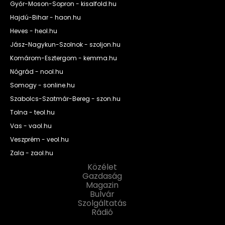
Győr-Moson-Sopron - kisalfold.hu
Hajdú-Bihar - haon.hu
Heves - heol.hu
Jász-Nagykun-Szolnok - szoljon.hu
Komárom-Esztergom - kemma.hu
Nógrád - nool.hu
Somogy - sonline.hu
Szabolcs-Szatmár-Bereg - szon.hu
Tolna - teol.hu
Vas - vaol.hu
Veszprém - veol.hu
Zala - zaol.hu
Közélet
Gazdaság
Magazin
Bulvár
Szolgáltatás
Rádió