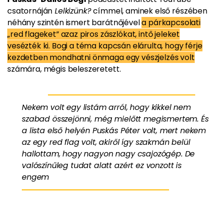
csatornáján
Lelkizünk?
címmel, aminek első részében
néhány szintén ismert barátnőjével
a párkapcsolati
„red flageket” azaz piros zászlókat, intő jeleket
vesézték ki. Bogi a téma kapcsán elárulta, hogy férje
kezdetben mondhatni önmaga egy vészjelzés volt
számára, mégis beleszeretett.
Nekem volt egy listám arról, hogy kikkel nem
szabad összejönni, még mielőtt megismertem. És
a lista első helyén Puskás Péter volt, mert nekem
az egy red flag volt, akiről így szakmán belül
hallottam, hogy nagyon nagy csajozógép. De
valószínűleg tudat alatt azért ez vonzott is
engem