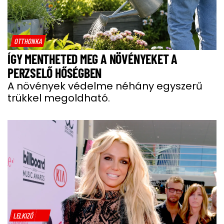
OTTHONKA
ÍGY MENTHETED MEG A NÖVÉNYEKET A
PERZSELŐ HŐSÉGBEN
A növények védelme néhány egyszerű
trükkel megoldható.
LELKIZŐ