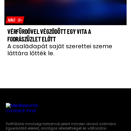
NÍNÓ
18+
VÉRFÜRDŐVEL VÉGZŐDÖTT EGY VITA A
FODRÁSZÜZLET ELŐTT
A családapát saját szerettei szeme
láttára lőtték le.
Portfóliónk minőségi tartalmat jelent minden olvasó számára.
Egyedülálló elérést, országos lefedettséget és változatos