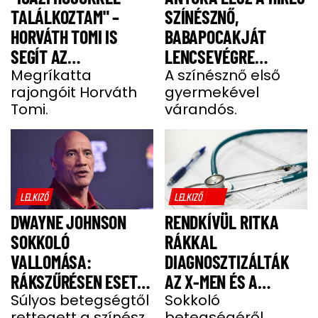
TALÁLKOZTAM" –
SZÍNÉSZNŐ,
HORVÁTH TOMI IS
BABAPOCAKJÁT
SEGÍT AZ
LENCSEVÉGRE
IZOMSORVADÁSOS
Megríkatta
KAPTÁK
A színésznő első
rajongóit Horváth
gyermekével
ALEXNEK
Tomi.
várandós.
LELKIZŐ
LELKIZŐ
DWAYNE JOHNSON
RENDKÍVÜL RITKA
SOKKOLÓ
RÁKKAL
VALLOMÁSA:
DIAGNOSZTIZÁLTÁK
RÁKSZŰRÉSEN ESETT
AZ X-MEN ÉS A
ÁT A SZÍNÉSZ EGY
Súlyos betegségtől
DEADPOOL SZTÁRJÁT
Sokkoló
rettegett a színész.
betegségéről