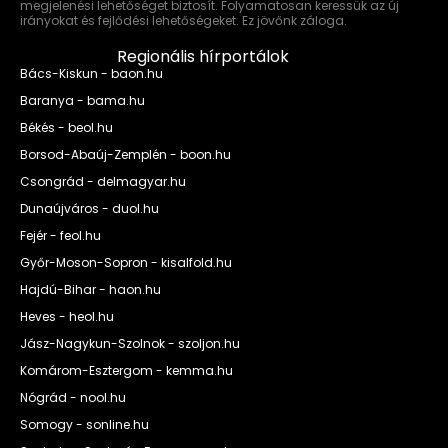
megjelenési lehetőséget biztosít. Folyamatosan keressük az új
irányokat és fejlődési lehetőségeket. Ez jövőnk záloga.
Regionális hírportálok
Bács-Kiskun - baon.hu
Baranya - bama.hu
Békés - beol.hu
Borsod-Abaúj-Zemplén - boon.hu
Csongrád - delmagyar.hu
Dunaújváros - duol.hu
Fejér - feol.hu
Győr-Moson-Sopron - kisalfold.hu
Hajdú-Bihar - haon.hu
Heves - heol.hu
Jász-Nagykun-Szolnok - szoljon.hu
Komárom-Esztergom - kemma.hu
Nógrád - nool.hu
Somogy - sonline.hu