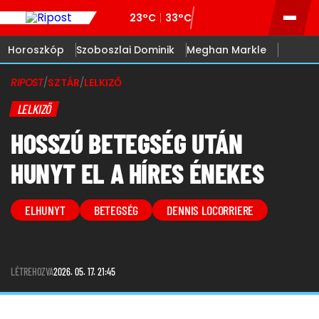
23°C
33°C
Horoszkóp
Szoboszlai Dominik
Meghan Markle
RIPOST
/
SZTÁR
/
LELKIZŐ
LELKIZŐ
HOSSZÚ BETEGSÉG UTÁN
HUNYT EL A HÍRES ÉNEKES
ELHUNYT
BETEGSÉG
DENNIS LOCORRIERE
LÉTREHOZVA
2026. 05. 17. 21:45