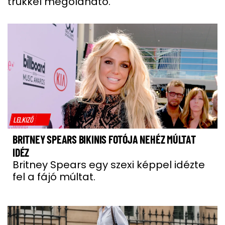
trükkel megoldható.
LELKIZŐ
BRITNEY SPEARS BIKINIS FOTÓJA NEHÉZ MÚLTAT
IDÉZ
Britney Spears egy szexi képpel idézte
fel a fájó múltat.