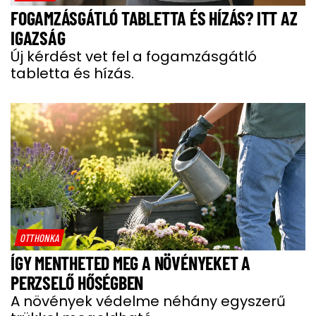
FOGAMZÁSGÁTLÓ TABLETTA ÉS HÍZÁS? ITT AZ
IGAZSÁG
Új kérdést vet fel a fogamzásgátló
tabletta és hízás.
OTTHONKA
ÍGY MENTHETED MEG A NÖVÉNYEKET A
PERZSELŐ HŐSÉGBEN
A növények védelme néhány egyszerű