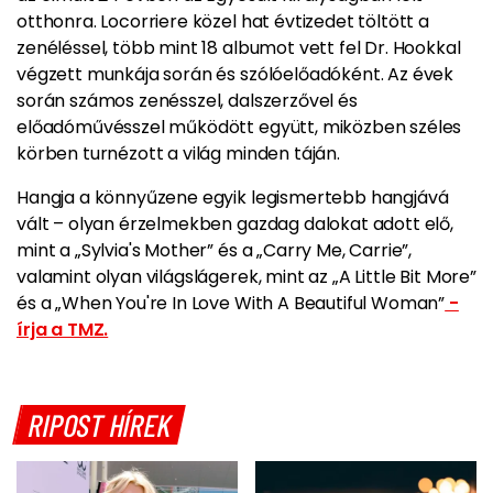
otthonra. Locorriere közel hat évtizedet töltött a
zenéléssel, több mint 18 albumot vett fel Dr. Hookkal
végzett munkája során és szólóelőadóként. Az évek
során számos zenésszel, dalszerzővel és
előadóművésszel működött együtt, miközben széles
körben turnézott a világ minden táján.
Hangja a könnyűzene egyik legismertebb hangjává
vált – olyan érzelmekben gazdag dalokat adott elő,
mint a „Sylvia's Mother” és a „Carry Me, Carrie”,
valamint olyan világslágerek, mint az „A Little Bit More”
és a „When You're In Love With A Beautiful Woman”
-
írja a TMZ.
RIPOST HÍREK