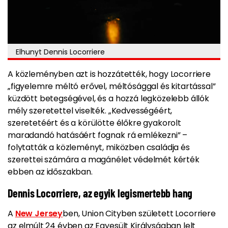
Elhunyt Dennis Locorriere
A közleményben azt is hozzátették, hogy Locorriere
„figyelemre méltó erővel, méltósággal és kitartással”
küzdött betegségével, és a hozzá legközelebb állók
mély szeretettel viselték. „Kedvességéért,
szeretetéért és a körülötte élőkre gyakorolt ​​
maradandó hatásáért fognak rá emlékezni” –
folytatták a közleményt, miközben családja és
szerettei számára a magánélet védelmét kérték
ebben az időszakban.
Dennis Locorriere, az egyik legismertebb hang
A
New Jersey
ben, Union Cityben született Locorriere
az elmúlt 24 évben az Egyesült Királyságban lelt