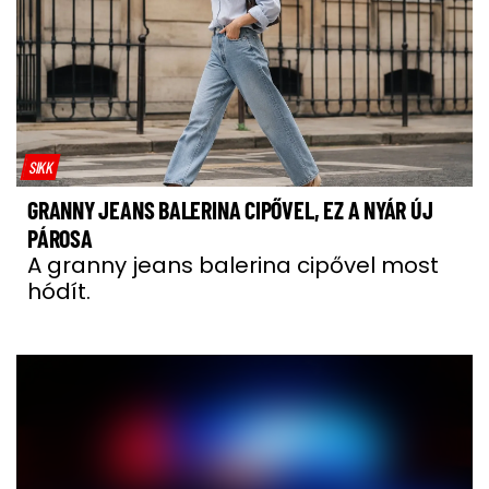
SIKK
GRANNY JEANS BALERINA CIPŐVEL, EZ A NYÁR ÚJ
PÁROSA
A granny jeans balerina cipővel most
hódít.