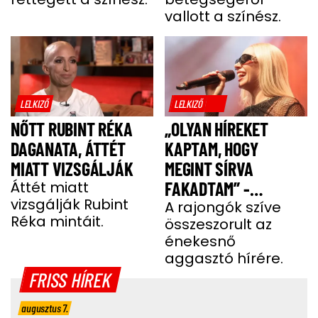
FÁJDALMAS CSOMÓ
vallott a színész.
MIATT
LELKIZŐ
LELKIZŐ
NŐTT RUBINT RÉKA
„OLYAN HÍREKET
DAGANATA, ÁTTÉT
KAPTAM, HOGY
MIATT VIZSGÁLJÁK
MEGINT SÍRVA
Áttét miatt
FAKADTAM” -
vizsgálják Rubint
TELJESEN ÖSSZETÖRT
A rajongók szíve
Réka mintáit.
összeszorult az
MISS MOOD
énekesnő
aggasztó hírére.
FRISS HÍREK
augusztus 7.