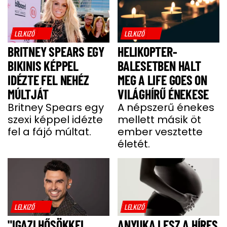
LELKIZŐ
LELKIZŐ
BRITNEY SPEARS EGY
HELIKOPTER-
BIKINIS KÉPPEL
BALESETBEN HALT
IDÉZTE FEL NEHÉZ
MEG A LIFE GOES ON
MÚLTJÁT
VILÁGHÍRŰ ÉNEKESE
Britney Spears egy
A népszerű énekes
szexi képpel idézte
mellett másik öt
fel a fájó múltat.
ember vesztette
életét.
LELKIZŐ
LELKIZŐ
"IGAZI HŐSÖKKEL
ANYUKA LESZ A HÍRES