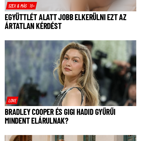
SZEX & MÁS
18+
EGYÜTTLÉT ALATT JOBB ELKERÜLNI EZT AZ
ÁRTATLAN KÉRDÉST
LOVE
BRADLEY COOPER ÉS GIGI HADID GYŰRŰI
MINDENT ELÁRULNAK?