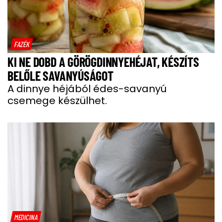
FAZÉK
KI NE DOBD A GÖRÖGDINNYEHÉJAT, KÉSZÍTS
BELŐLE SAVANYÚSÁGOT
A dinnye héjából édes-savanyú
csemege készülhet.
MEDICINA