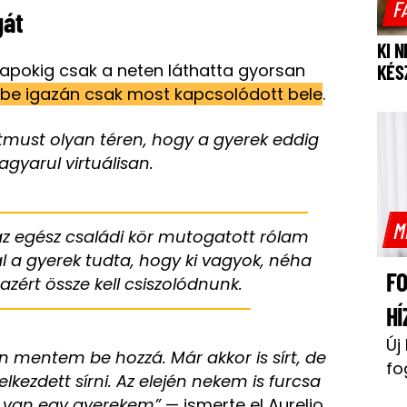
F
gát
KI 
apokig csak a neten láthatta gyorsan
KÉS
be igazán csak most kapcsolódott bele
.
itmust olyan téren, hogy a gyerek eddig
gyarul virtuálisan.
M
az egész családi kör mutogatott rólam
l a gyerek tudta, hogy ki vagyok, néha
F
azért össze kell csiszolódnunk.
HÍ
Új
én mentem be hozzá. Már akkor is sírt, de
fo
kezdett sírni. Az elején nekem is furcsa
gy van egy gyerekem”
— ismerte el Aurelio.