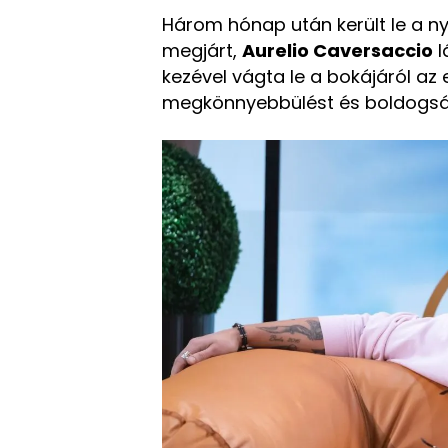
Három hónap után került le a n
megjárt,
Aurelio Caversaccio
l
kezével vágta le a bokájáról az 
megkönnyebbülést és boldogság