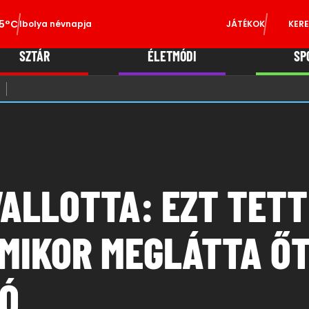
5°C
Ibolya névnapja
JÁTÉKOK
KERE
SZTÁR
ÉLETMÓDI
SP
ALLOTTA: EZT TETT
AMIKOR MEGLÁTTA Ő
EÓ