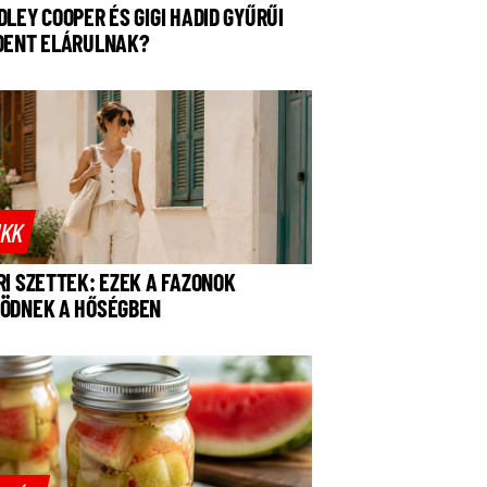
DLEY COOPER ÉS GIGI HADID GYŰRŰI
DENT ELÁRULNAK?
IKK
RI SZETTEK: EZEK A FAZONOK
ÖDNEK A HŐSÉGBEN