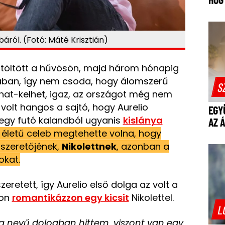
áról. (Fotó: Máté Krisztián)
et töltött a hűvösön, majd három hónapig
onában, így nem csoda, hogy álomszerű
S
at-kelhet, igaz, az országot még nem
volt hangos a sajtó, hogy Aurelio
EGY
 egy futó kalandból ugyanis
kislánya
AZ 
 életű celeb megtehette volna, hogy
t szeretőjének,
Nikolettnek
, azonban a
okat.
eretett, így Aurelio első dolga az volt a
non
romantikázzon egy kicsit
Nikolettel.
L
sra nevű dologban hittem, viszont van egy