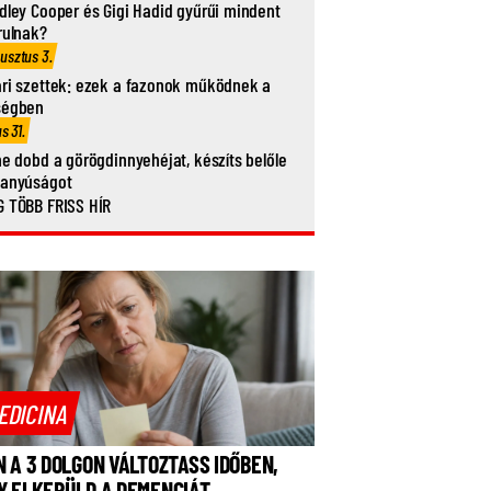
dley Cooper és Gigi Hadid gyűrűi mindent
rulnak?
usztus 3.
ri szettek: ezek a fazonok működnek a
ségben
us 31.
ne dobd a görögdinnyehéjat, készíts belőle
vanyúságot
 TÖBB FRISS HÍR
EDICINA
N A 3 DOLGON VÁLTOZTASS IDŐBEN,
Y ELKERÜLD A DEMENCIÁT