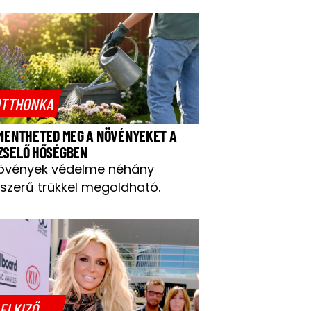
TTHONKA
 MENTHETED MEG A NÖVÉNYEKET A
ZSELŐ HŐSÉGBEN
övények védelme néhány
szerű trükkel megoldható.
ELKIZŐ