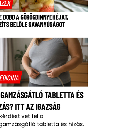
AZÉK
NE DOBD A GÖRÖGDINNYEHÉJAT,
ZÍTS BELŐLE SAVANYÚSÁGOT
EDICINA
OGAMZÁSGÁTLÓ TABLETTA ÉS
ZÁS? ITT AZ IGAZSÁG
 kérdést vet fel a
gamzásgátló tabletta és hízás.