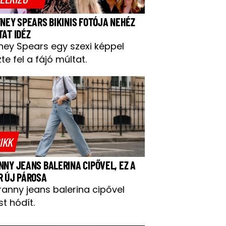
TNEY SPEARS BIKINIS FOTÓJA NEHÉZ
TAT IDÉZ
tney Spears egy szexi képpel
te fel a fájó múltat.
IKK
NNY JEANS BALERINA CIPŐVEL, EZ A
R ÚJ PÁROSA
ranny jeans balerina cipővel
t hódít.