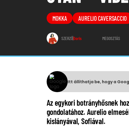
MOKKA
AURELIO CAVERSACCIO
SZERZŐ
Doris
MEGOSZTÁS
Itt állíthatja be, hogy a Goo
Az egykori botrányhősnek hoz
gondolatához. Aurelio elmesél
kislányával, Sofiával.