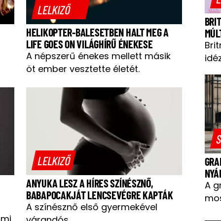
LELKIZŐ
BRI
HELIKOPTER-BALESETBEN HALT MEG A
MÚL
LIFE GOES ON VILÁGHÍRŰ ÉNEKESE
Bri
A népszerű énekes mellett másik
idéz
öt ember vesztette életét.
S
LELKIZŐ
GRA
NYÁ
ANYUKA LESZ A HÍRES SZÍNÉSZNŐ,
A g
BABAPOCAKJÁT LENCSEVÉGRE KAPTÁK
mos
A színésznő első gyermekével
mi.
várandós.