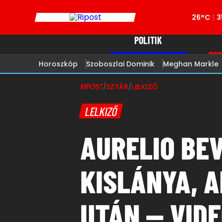
26°C
3
POLITIK
Horoszkóp
Szoboszlai Dominik
Meghan Markle
RIPOST
/
SZTÁR
/
LELKIZŐ
LELKIZŐ
AURELIO BEV
KISLÁNYA, 
UTÁN — VID