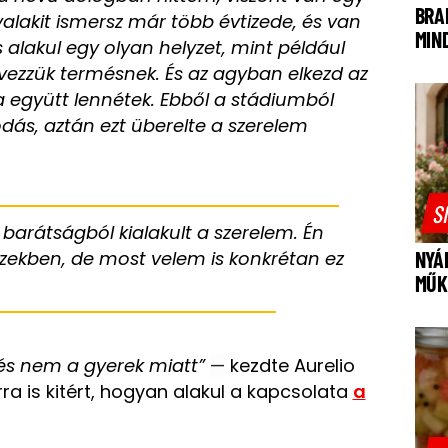
BRA
valakit ismersz már több évtizede, és van
MIN
 alakul egy olyan helyzet, mint például
vezzük termésnek. És az agyban elkezd az
a együtt lennétek. Ebből a stádiumból
ódás, aztán ezt überelte a szerelem
S
 barátságból kialakult a szerelem. Én
zekben, de most velem is konkrétan ez
NYÁ
MŰK
 és nem a gyerek miatt”
—
kezdte Aurelio
ra is kitért, hogyan alakul a kapcsolata
a