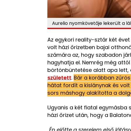
Aurelio nyomkövetője lekerült a láb
Az egykori reality-sztár két év
volt házi őrizetben bajai otth
számára az, hogy szabadon járh
hagyhatja el. Nemrég még attól 
börtönbüntetése alatt apa lett,
született
.
Bár a korábban zűrös
hátat fordít a kislánynak és vol
sors máshogy alakította a dolg
Ugyanis a két fiatal egymásba sz
házi őrizet után, hogy a Balato
„Én előtte a szerelem első látá