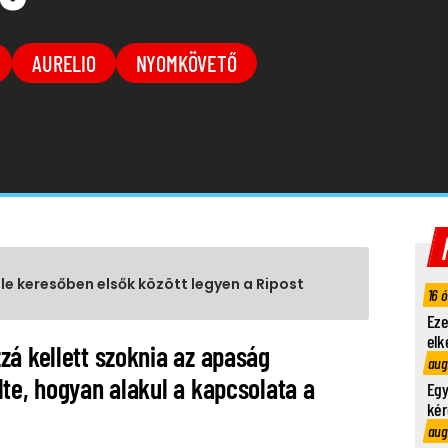
AURELIO
NYOMKÖVETŐ
gle keresőben elsők között legyen a Ripost
16 
Eze
elk
zá kellett szoknia az apaság
aug
te, hogyan alakul a kapcsolata a
Egy
kér
aug