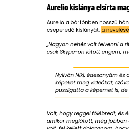
Aurelio kislánya elsírta ma
Aurelio a börtönben hosszú hón
cseperedő kislányát,
a nevelésé
„Nagyon nehéz volt felvenni a r
csak Skype-on látott engem, ma
Nyilván Niki, édesanyám és 
képeket meg videókat, szóva
puszilgatta a képemet is, de 
Volt, hogy reggel fölébredt, és 
amikor meglátott, még jobban el
volt, fel kellett dolgoznom, ho