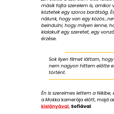
másik fajta szerelem is, amikor 
köztetek egy szoros barátság. És
nálunk, hogy van egy közös...ne
beindulni, hogy milyen lenne, h
kialakult egy szeretet, egy vonz
érzése.
Sok ilyen filmet láttam, hogy
nem nagyon hittem előtte e
történt.
Én is szerelmes lettem a Nikibe,
a
Mokka
kamerája előtt, majd ar
kislányával
,
Sofiával
.