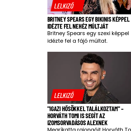
LELKIZŐ
BRITNEY SPEARS EGY BIKINIS KÉPPEL
IDÉZTE FEL NEHÉZ MÚLTJÁT
Britney Spears egy szexi képpel
idézte fel a fájó múltat.
LELKIZŐ
"IGAZI HŐSÖKKEL TALÁLKOZTAM" –
HORVÁTH TOMI IS SEGÍT AZ
IZOMSORVADÁSOS ALEXNEK
Megríkatta rajongóit Horváth To