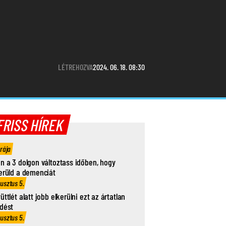
LÉTREHOZVA
2024. 06. 18. 08:30
FRISS HÍREK
órája
n a 3 dolgon változtass időben, hogy
erüld a demenciát
usztus 5.
üttlét alatt jobb elkerülni ezt az ártatlan
dést
usztus 5.