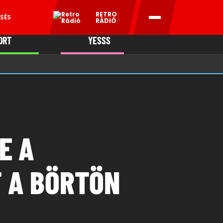
RETRO
SÉS
RÁDIÓ
ORT
YESSS
MANI
E A
T A BÖRTÖN