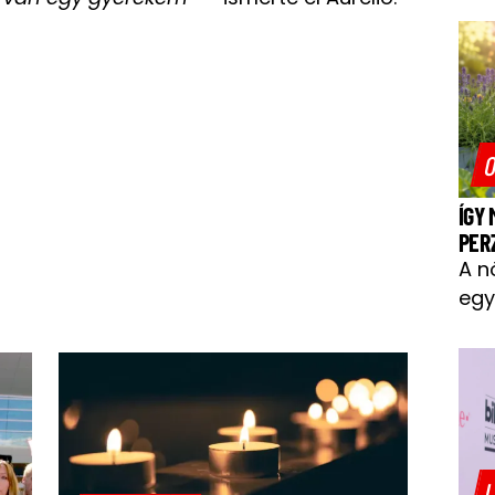
O
ÍGY
PER
A n
egy
L