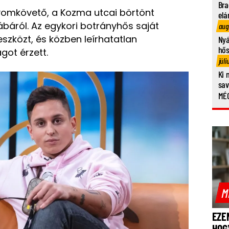
Bra
yomkövető, a Kozma utcai börtönt
elá
ábáról. Az egykori botrányhős saját
aug
eszközt, és közben leírhatatlan
Nyá
hő
ot érzett.
júli
Ki 
sa
MÉG
M
EZE
HOG