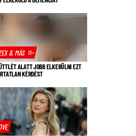
ZEX & MÁS
18+
ÜTTLÉT ALATT JOBB ELKERÜLNI EZT
ÁRTATLAN KÉRDÉST
OVE