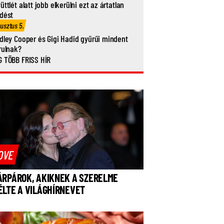
üttlét alatt jobb elkerülni ezt az ártatlan
dést
usztus 5.
dley Cooper és Gigi Hadid gyűrűi mindent
rulnak?
 TÖBB FRISS HÍR
OVE
ÁRPÁROK, AKIKNEK A SZERELME
ÉLTE A VILÁGHÍRNEVET