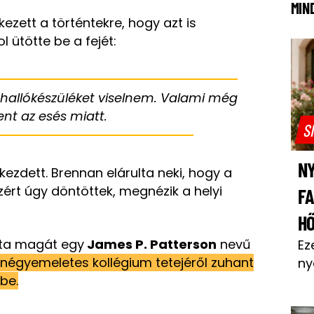
MIN
ezett a történtekre, hogy azt is
 ütötte be a fejét:
ell hallókészüléket viselnem. Valami még
nt az esés miatt.
S
NY
zdett. Brennan elárulta neki, hogy a
ezért úgy döntöttek, megnézik a helyi
F
H
dta magát egy
James P. Patterson
nevű
Ez
négyemeletes kollégium tetejéről zuhant
ny
be.