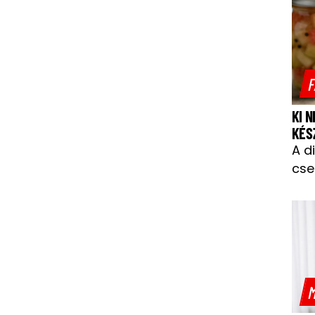
F
KI 
KÉS
A d
cse
M