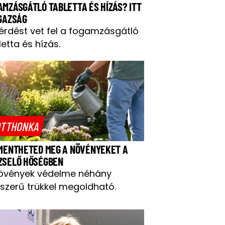
AMZÁSGÁTLÓ TABLETTA ÉS HÍZÁS? ITT
IGAZSÁG
kérdést vet fel a fogamzásgátló
letta és hízás.
TTHONKA
 MENTHETED MEG A NÖVÉNYEKET A
ZSELŐ HŐSÉGBEN
övények védelme néhány
szerű trükkel megoldható.