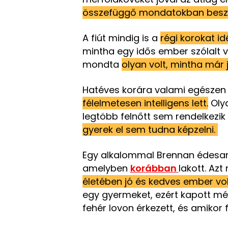
összefüggő mondatokban beszé
A fiút mindig is a
régi korokat i
mintha egy idős ember szólalt 
mondta
olyan volt, mintha már 
Hatéves korára valami egészen 
félelmetesen intelligens lett.
Olya
legtöbb felnőtt sem rendelkezik
gyerek el sem tudna képzelni.
Egy alkalommal Brennan édesany
amelyben
korábban
lakott. Az
életében jó és kedves ember vol
egy gyermeket, ezért kapott még
fehér lovon érkezett, és amikor 