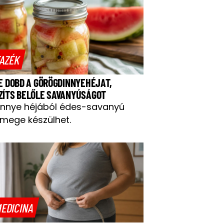
AZÉK
NE DOBD A GÖRÖGDINNYEHÉJAT,
ZÍTS BELŐLE SAVANYÚSÁGOT
innye héjából édes-savanyú
mege készülhet.
EDICINA