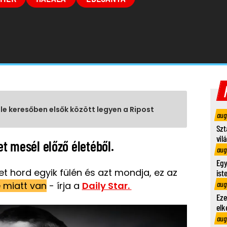
gle keresőben elsők között legyen a Ripost
aug
Szt
vil
et mesél előző életéből.
aug
Egy
t hord egyik fülén és azt mondja, ez az
ist
aug
e miatt van
- írja a
Daily Star.
Eze
elk
aug