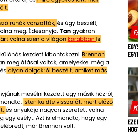
lt.
déző ruhák vonzották,
és úgy beszélt,
volna meg. Édesanyja,
Tan
gyakran
F
járt volna ezen a világon
korábban
is.
EGY
EGY
különös kezdett kibontakozni.
Brennan
n meglátásai voltak, amelyekkel még a
 és
olyan dolgokról beszélt, amiket más
jának mesélni kezdett egy másik házról,
t mondta,
Isten küldte vissza őt, mert előző
M
t,
és anyukája nagyon szeretett volna
 egy esélyt. Azt is elmondta, hogy egy
EZE
felébredt, már Brennan volt.
HOG