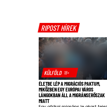
RIPOST HÍREK
KÜLFÖLD
18+
ÉLETBE LÉP A MIGRÁCIÓS PAKTUM,
MIKÖZBEN EGY EURÓPAI VÁROS
LÁNGOKBAN ÁLL A MIGRÁNSERŐSZAK
MIATT
Egy afrikai migráns le akart feje