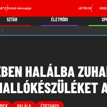
34°C
Emőd névnapja
JÁTÉKOK
KERE
SZTÁR
ÉLETMÓDI
SP
ÉBEN HALÁLBA ZUHA
ALLÓKÉSZÜLÉKET A 
RMEK
HALÁLA
ÉDESANYA