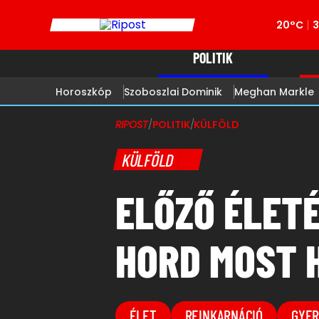
20°C
POLITIK
Horoszkóp
Szoboszlai Dominik
Meghan Markle
RIPOST
/
POLITIK
/
KÜLFÖLD
KÜLFÖLD
ELŐZŐ ÉLET
HORD MOST H
ÉLET
REINKARNÁCIÓ
GYE