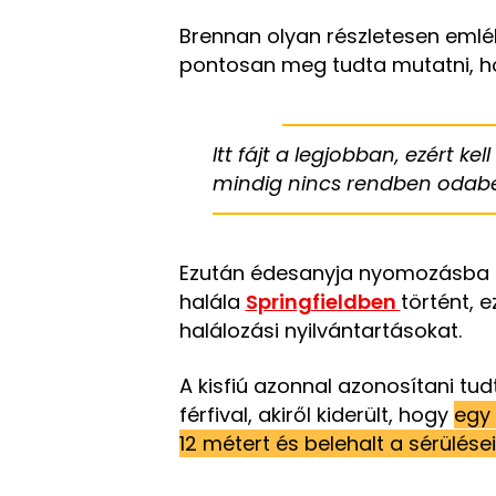
Brennan olyan részletesen emlék
pontosan meg tudta mutatni, hol
Itt fájt a legjobban, ezért k
mindig nincs rendben odabe
Ezután édesanyja nyomozásba ke
halála
Springfieldben
történt, 
halálozási nyilvántartásokat.
A kisfiú azonnal azonosítani tu
férfival, akiről kiderült, hogy
egy 
12 métert és belehalt a sérülései