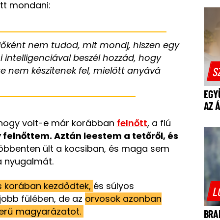
ott mondani:
zülőként nem tudod, mit mondj, hiszen egy
 intelligenciával beszél hozzád, hogy
S
re nem készítenek fel, mielőtt anyává
EGY
AZ 
 hogy volt-e már korábban
felnőtt
, a fiú
 felnőttem. Aztán leestem a tetőről, és
bbenten ült a kocsiban, és maga sem
a nyugalmát.
s korában kezdődtek,
és súlyos
L
jobb fülében, de az
orvosok azonban
zerű magyarázatot.
BRA