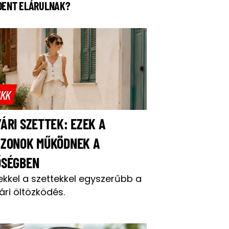
DENT ELÁRULNAK?
IKK
ÁRI SZETTEK: EZEK A
AZONOK MŰKÖDNEK A
ŐSÉGBEN
ekkel a szettekkel egyszerűbb a
ári öltözködés.