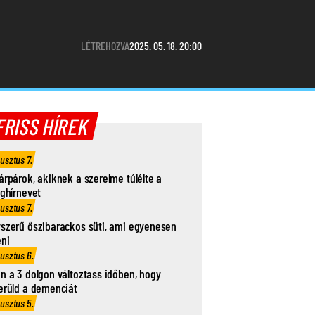
LÉTREHOZVA
2025. 05. 18. 20:00
FRISS HÍREK
usztus 7.
árpárok, akiknek a szerelme túlélte a
ághírnevet
usztus 7.
szerű őszibarackos süti, ami egyenesen
eni
usztus 6.
n a 3 dolgon változtass időben, hogy
erüld a demenciát
usztus 5.