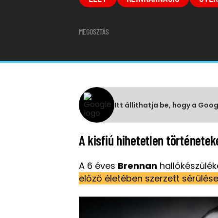
MEGOSZTÁS
Itt állíthatja be, hogy a Goo
A kisfiú hihetetlen történetek
A 6 éves
Brennan
hallókészüléke
előző életében szerzett sérülés