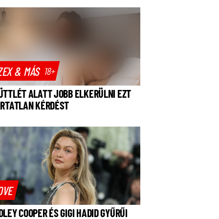
ZEX & MÁS
18+
ÜTTLÉT ALATT JOBB ELKERÜLNI EZT
ÁRTATLAN KÉRDÉST
OVE
DLEY COOPER ÉS GIGI HADID GYŰRŰI