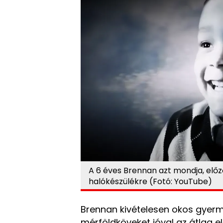
A 6 éves Brennan azt mondja, előz
halókészülékre (Fotó: YouTube)
Brennan kivételesen okos gyerme
mérföldköveket jóval az átlag elő