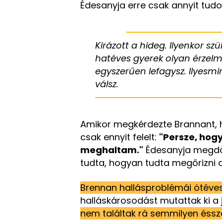
Édesanyja erre csak annyit tud
Kirázott a hideg. Ilyenkor s
hatéves gyerek olyan érzelmi
egyszerűen lefagysz. Ilyesmi
válsz.
Amikor megkérdezte Brannant,
csak ennyit felelt:
"Persze, hogy
meghaltam."
Édesanyja megdö
tudta, hogyan tudta megőrizni 
Brennan hallásproblémái ötéve
halláskárosodást mutattak ki a 
nem találtak rá semmilyen éss