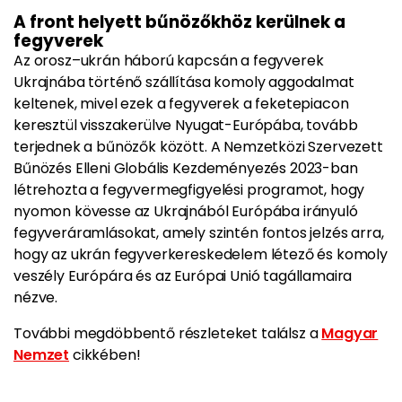
A front helyett bűnözőkhöz kerülnek a
fegyverek
Az orosz–ukrán háború kapcsán a fegyverek
Ukrajnába történő szállítása komoly aggodalmat
keltenek, mivel ezek a fegyverek a feketepiacon
keresztül visszakerülve Nyugat-Európába, tovább
terjednek a bűnözők között. A Nemzetközi Szervezett
Bűnözés Elleni Globális Kezdeményezés 2023-ban
létrehozta a fegyvermegfigyelési programot, hogy
nyomon kövesse az Ukrajnából Európába irányuló
fegyveráramlásokat, amely szintén fontos jelzés arra,
hogy az ukrán fegyverkereskedelem létező és komoly
veszély Európára és az Európai Unió tagállamaira
nézve.
További megdöbbentő részleteket találsz a
Magyar
Nemzet
cikkében!