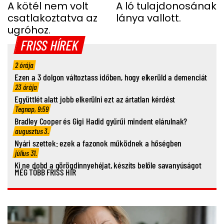
UGRÁS ELŐTT A
A kötél nem volt
SHERGAR CSŐDÖRREL”
A ló tulajdonosának
csatlakoztatva az
lánya vallott.
FIATAL NŐ
ugróhoz.
FRISS HÍREK
2 órája
Ezen a 3 dolgon változtass időben, hogy elkerüld a demenciát
23 órája
Együttlét alatt jobb elkerülni ezt az ártatlan kérdést
Tegnap, 9:59
Bradley Cooper és Gigi Hadid gyűrűi mindent elárulnak?
augusztus 3.
Nyári szettek: ezek a fazonok működnek a hőségben
július 31.
Ki ne dobd a görögdinnyehéjat, készíts belőle savanyúságot
MÉG TÖBB FRISS HÍR