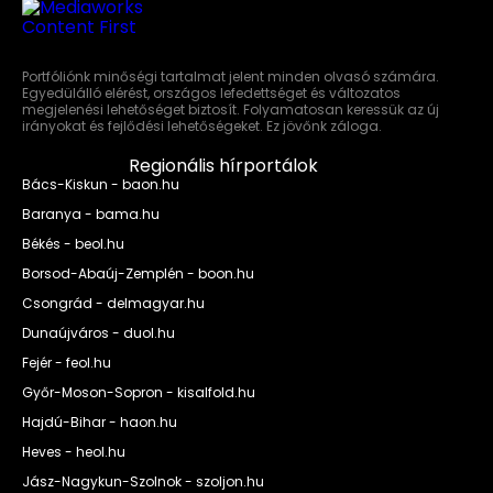
Portfóliónk minőségi tartalmat jelent minden olvasó számára.
Egyedülálló elérést, országos lefedettséget és változatos
megjelenési lehetőséget biztosít. Folyamatosan keressük az új
irányokat és fejlődési lehetőségeket. Ez jövőnk záloga.
Regionális hírportálok
Bács-Kiskun - baon.hu
Baranya - bama.hu
Békés - beol.hu
Borsod-Abaúj-Zemplén - boon.hu
Csongrád - delmagyar.hu
Dunaújváros - duol.hu
Fejér - feol.hu
Győr-Moson-Sopron - kisalfold.hu
Hajdú-Bihar - haon.hu
Heves - heol.hu
Jász-Nagykun-Szolnok - szoljon.hu