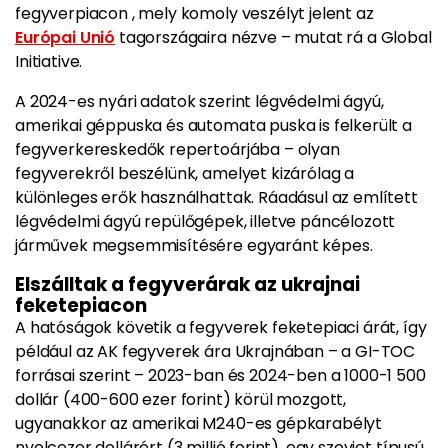
fegyverpiacon , mely komoly veszélyt jelent az
Európai Unió
tagországaira nézve – mutat rá a Global
Initiative.
A 2024-es nyári adatok szerint légvédelmi ágyú,
amerikai géppuska és automata puska is felkerült a
fegyverkereskedők repertoárjába – olyan
fegyverekről beszélünk, amelyet kizárólag a
különleges erők használhattak. Ráadásul az említett
légvédelmi ágyú repülőgépek, illetve páncélozott
járművek megsemmisítésére egyaránt képes.
Elszálltak a fegyverárak az ukrajnai
feketepiacon
A hatóságok követik a fegyverek feketepiaci árát, így
például az AK fegyverek ára Ukrajnában – a GI-TOC
forrásai szerint – 2023-ban és 2024-ben a 1000-1 500
dollár (400-600 ezer forint) körül mozgott,
ugyanakkor az amerikai M240-es gépkarabélyt
nyolcezer dollárért (3 millió forint), egy szovjet típusú