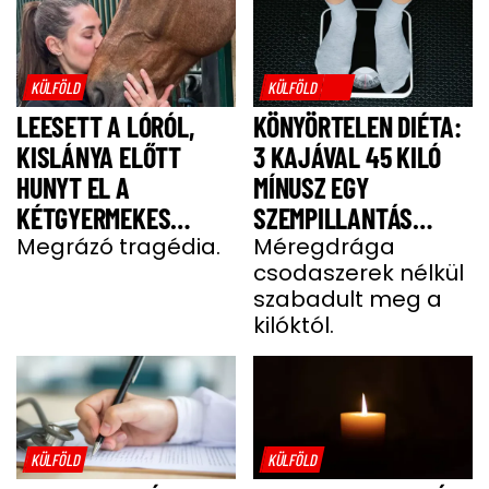
KÜLFÖLD
KÜLFÖLD
LEESETT A LÓRÓL,
KÖNYÖRTELEN DIÉTA:
KISLÁNYA ELŐTT
3 KAJÁVAL 45 KILÓ
HUNYT EL A
MÍNUSZ EGY
KÉTGYERMEKES
SZEMPILLANTÁS
DONATELLA
Megrázó tragédia.
ALATT
Méregdrága
csodaszerek nélkül
szabadult meg a
kilóktól.
KÜLFÖLD
KÜLFÖLD