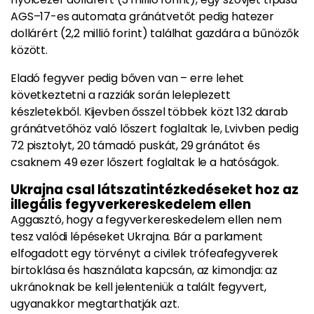
AGS–17-es automata gránátvetőt pedig hatezer
dollárért (2,2 millió forint) találhat gazdára a bűnözők
között.
Eladó fegyver pedig bőven van – erre lehet
következtetni a razziák során leleplezett
készletekből. Kijevben ősszel többek közt 132 darab
gránátvetőhöz való lőszert foglaltak le, Lvivben pedig
72 pisztolyt, 20 támadó puskát, 29 gránátot és
csaknem 49 ezer lőszert foglaltak le a hatóságok.
Ukrajna csal látszatintézkedéseket hoz az
illegális fegyverkereskedelem ellen
Aggasztó, hogy a fegyverkereskedelem ellen nem
tesz valódi lépéseket Ukrajna. Bár a parlament
elfogadott egy törvényt a civilek trófeafegyverek
birtoklása és használata kapcsán, az kimondja: az
ukránoknak be kell jelenteniük a talált fegyvert,
ugyanakkor megtarthatják azt.