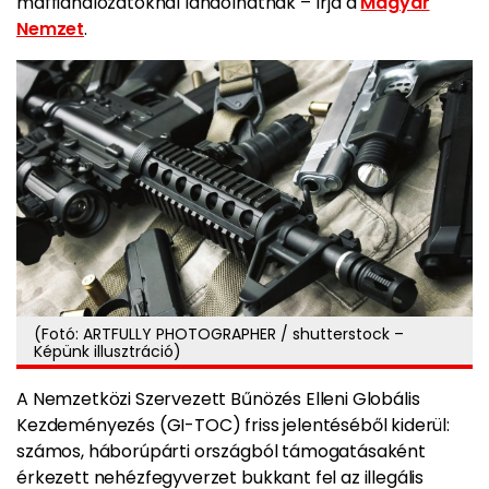
maffiahálózatoknál landolhatnak – írja a
Magyar
Nemzet
.
(Fotó: ARTFULLY PHOTOGRAPHER / shutterstock –
Képünk illusztráció)
A Nemzetközi Szervezett Bűnözés Elleni Globális
Kezdeményezés (GI-TOC) friss jelentéséből kiderül:
számos, háborúpárti országból támogatásaként
érkezett nehézfegyverzet bukkant fel az illegális