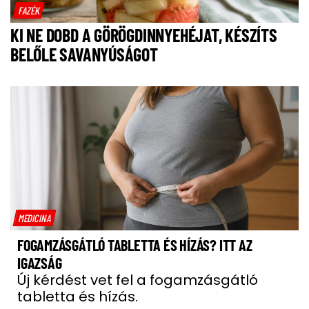
FAZÉK
KI NE DOBD A GÖRÖGDINNYEHÉJAT, KÉSZÍTS
BELŐLE SAVANYÚSÁGOT
MEDICINA
FOGAMZÁSGÁTLÓ TABLETTA ÉS HÍZÁS? ITT AZ
IGAZSÁG
Új kérdést vet fel a fogamzásgátló
tabletta és hízás.