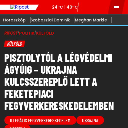
24°C
40°C
Horoszkóp
Szoboszlai Dominik
Meghan Markle
RIPOST
/
POLITIK
/
KÜLFÖLD
KÜLFÖLD
PISZTOLYTÓL A LÉGVÉDELMI
ÁGYÚIG – UKRAJNA
KULCSSZEREPLŐ LETT A
FEKETEPIACI
FEGYVERKERESKEDELEMBEN
ILLEGÁLIS FEGYVERKERESKEDELEM
UKRAJNA