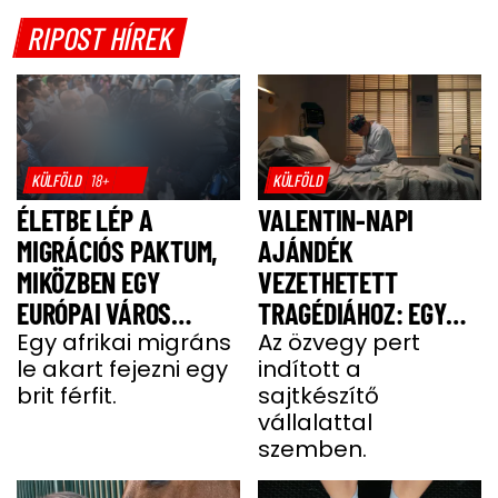
RIPOST HÍREK
KÜLFÖLD
18+
KÜLFÖLD
ÉLETBE LÉP A
VALENTIN-NAPI
MIGRÁCIÓS PAKTUM,
AJÁNDÉK
MIKÖZBEN EGY
VEZETHETETT
EURÓPAI VÁROS
TRAGÉDIÁHOZ: EGY
LÁNGOKBAN ÁLL A
Egy afrikai migráns
SAJT MIATT HALT MEG
Az özvegy pert
le akart fejezni egy
indított a
MIGRÁNSERŐSZAK
A FÉRJ
brit férfit.
sajtkészítő
MIATT
vállalattal
szemben.