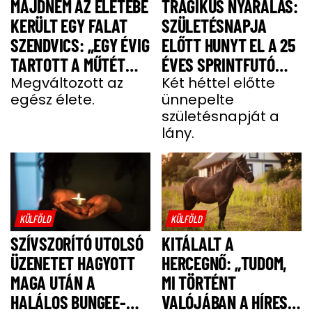
MAJDNEM AZ ÉLETEBE
TRAGIKUS NYARALÁS:
KERÜLT EGY FALAT
SZÜLETÉSNAPJA
SZENDVICS: „EGY ÉVIG
ELŐTT HUNYT EL A 25
TARTOTT A MŰTÉT
ÉVES SPRINTFUTÓ
UTÁNI FELÉPÜLÉS”
Megváltozott az
LÁNY
Két héttel előtte
egész élete.
ünnepelte
születésnapját a
lány.
KÜLFÖLD
KÜLFÖLD
SZÍVSZORÍTÓ UTOLSÓ
KITÁLALT A
ÜZENETET HAGYOTT
HERCEGNŐ: „TUDOM,
MAGA UTÁN A
MI TÖRTÉNT
HALÁLOS BUNGEE-
VALÓJÁBAN A HÍRES