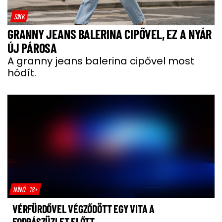
SIKK
GRANNY JEANS BALERINA CIPŐVEL, EZ A NYÁR
ÚJ PÁROSA
A granny jeans balerina cipővel most
hódít.
NÍNÓ
18+
VÉRFÜRDŐVEL VÉGZŐDÖTT EGY VITA A
FODRÁSZÜZLET ELŐTT