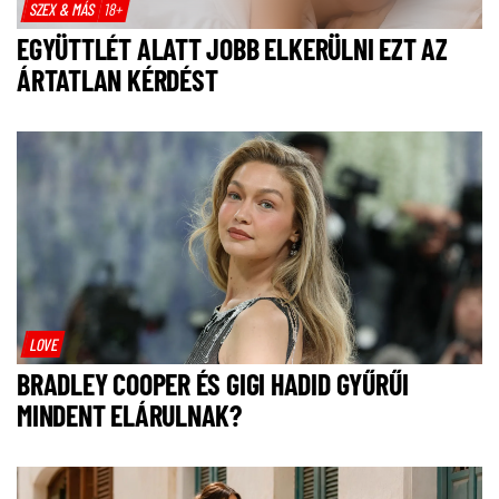
SZEX & MÁS
18+
EGYÜTTLÉT ALATT JOBB ELKERÜLNI EZT AZ
ÁRTATLAN KÉRDÉST
LOVE
BRADLEY COOPER ÉS GIGI HADID GYŰRŰI
MINDENT ELÁRULNAK?