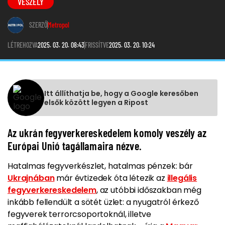
VESZÉLY
SZERZŐ
Metropol
LÉTREHOZVA
2025. 03. 20. 08:43
FRISSÍTVE
2025. 03. 20. 10:24
Itt állíthatja be, hogy a Google keresőben
elsők között legyen a Ripost
Az ukrán fegyverkereskedelem komoly veszély az
Európai Unió tagállamaira nézve.
Hatalmas fegyverkészlet, hatalmas pénzek: bár
Ukrajnában
már évtizedek óta létezik az
illegális
fegyverkereskedelem
, az utóbbi időszakban még
inkább fellendült a sötét üzlet: a nyugatról érkező
fegyverek terrorcsoportoknál, illetve