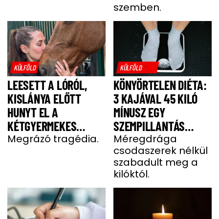
szemben.
KÜLFÖLD
KÜLFÖLD
LEESETT A LÓRÓL,
KÖNYÖRTELEN DIÉTA:
KISLÁNYA ELŐTT
3 KAJÁVAL 45 KILÓ
HUNYT EL A
MÍNUSZ EGY
KÉTGYERMEKES
SZEMPILLANTÁS
DONATELLA
Megrázó tragédia.
ALATT
Méregdrága
csodaszerek nélkül
szabadult meg a
kilóktól.