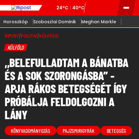
24°C
40°C
Horoszkóp
Szoboszlai Dominik
Meghan Markle
RIPOST
/
POLITIK
/
KÜLFÖLD
KÜLFÖLD
,,BELEFULLADTAM A BÁNATBA
ÉS A SOK SZORONGÁSBA” -
APJA RÁKOS BETEGSÉGÉT ÍGY
PRÓBÁLJA FELDOLGOZNI A
LÁNY
KÖNYVADOMÁNYOZÁS
PAJZSMIRIGYRÁK
BETEGSÉG