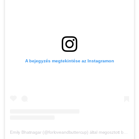
A bejegyzés megtekintése az Instagramon
Emily Bhatnagar (@forloveandbuttercup) által megosztott bejegyzés