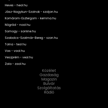
Heves - heol.hu
Jász-Nagykun-Szolnok - szoljon.hu
Komárom-Esztergom - kemma.hu
Nógrád - nool.hu
Somogy - sonline.hu
Szabolcs-Szatmár-Bereg - szon.hu
Tolna - teol.hu
Vas - vaol.hu
Veszprém - veol.hu
Zala - zaol.hu
Közélet
Gazdaság
Magazin
Bulvár
Szolgáltatás
Rádió