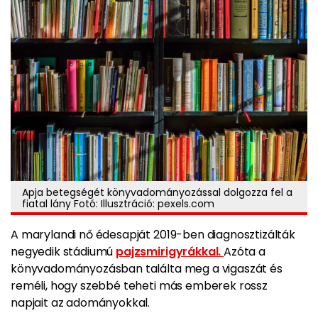
Apja betegségét könyvadományozással dolgozza fel a
fiatal lány Fotó: Illusztráció: pexels.com
A marylandi nő édesapját 2019-ben diagnosztizálták
negyedik stádiumú
pajzsmirigyrákkal.
Azóta a
könyvadományozásban találta meg a vigaszát és
reméli, hogy szebbé teheti más emberek rossz
napjait az adományokkal.