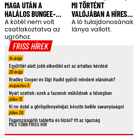
MAGA UTÁN A
MI TÖRTÉNT
HALÁLOS BUNGEE-
VALÓJÁBAN A HÍRES
UGRÁS ELŐTT A
A kötél nem volt
SHERGAR CSŐDÖRREL”
A ló tulajdonosának
csatlakoztatva az
lánya vallott.
FIATAL NŐ
ugróhoz.
FRISS HÍREK
14 órája
Együttlét alatt jobb elkerülni ezt az ártatlan kérdést
20 órája
Bradley Cooper és Gigi Hadid gyűrűi mindent elárulnak?
augusztus 3.
Nyári szettek: ezek a fazonok működnek a hőségben
július 31.
Ki ne dobd a görögdinnyehéjat, készíts belőle savanyúságot
július 30.
Fogamzásgátló tabletta és hízás? Itt az igazság
MÉG TÖBB FRISS HÍR