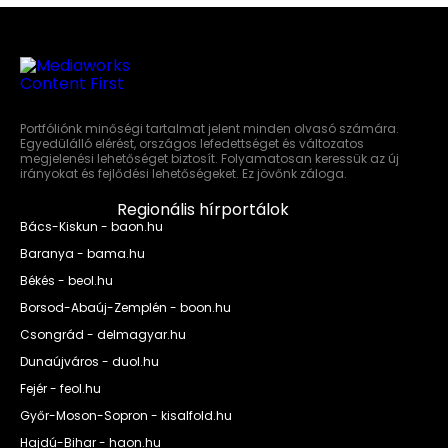
Portfóliónk minőségi tartalmat jelent minden olvasó számára.
Egyedülálló elérést, országos lefedettséget és változatos
megjelenési lehetőséget biztosít. Folyamatosan keressük az új
irányokat és fejlődési lehetőségeket. Ez jövőnk záloga.
Regionális hírportálok
Bács-Kiskun - baon.hu
Baranya - bama.hu
Békés - beol.hu
Borsod-Abaúj-Zemplén - boon.hu
Csongrád - delmagyar.hu
Dunaújváros - duol.hu
Fejér - feol.hu
Győr-Moson-Sopron - kisalfold.hu
Hajdú-Bihar - haon.hu