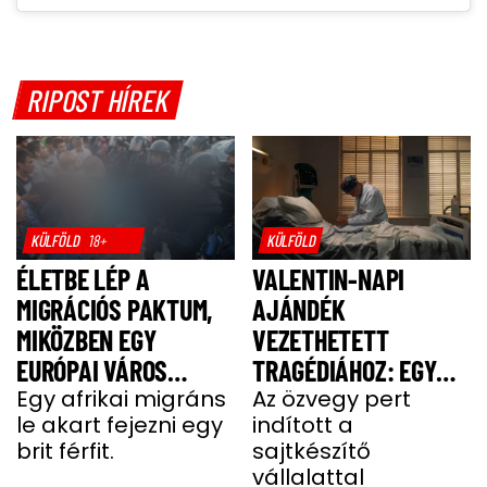
RIPOST HÍREK
KÜLFÖLD
18+
KÜLFÖLD
ÉLETBE LÉP A
VALENTIN-NAPI
MIGRÁCIÓS PAKTUM,
AJÁNDÉK
MIKÖZBEN EGY
VEZETHETETT
EURÓPAI VÁROS
TRAGÉDIÁHOZ: EGY
LÁNGOKBAN ÁLL A
Egy afrikai migráns
SAJT MIATT HALT MEG
Az özvegy pert
le akart fejezni egy
indított a
MIGRÁNSERŐSZAK
A FÉRJ
brit férfit.
sajtkészítő
MIATT
vállalattal