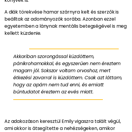
könyvek is.
A diák törekvése hamar szárnyra kelt és szerzők is
beálltak az adományozók sorába. Azonban ezzel
egyetemben a lánynak mentális betegségével is meg
kellett küzdenie.
Akkoriban szorongással küzdöttem,
pánikrohamokkal, és egyszerűen nem éreztem
magam jól. Sokszor voltam orvoshoz, mert
étkezési zavarral is küzdöttem. Csak azt láttam,
hogy az apám nem tud enni, és emiatt
bűntudatot éreztem az evés miatt.
Az adakozáson keresztül Emily vigaszra talált végül,
ami akkor is átsegítette a nehézségeken, amikor