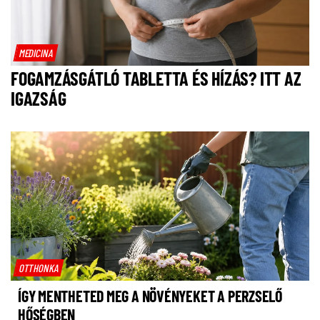
MEDICINA
FOGAMZÁSGÁTLÓ TABLETTA ÉS HÍZÁS? ITT AZ
IGAZSÁG
OTTHONKA
ÍGY MENTHETED MEG A NÖVÉNYEKET A PERZSELŐ
HŐSÉGBEN