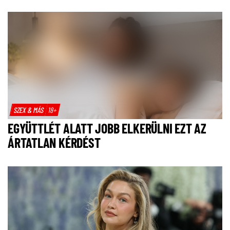
SZEX & MÁS
18+
EGYÜTTLÉT ALATT JOBB ELKERÜLNI EZT AZ
ÁRTATLAN KÉRDÉST