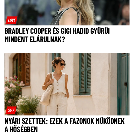
LOVE
BRADLEY COOPER ÉS GIGI HADID GYŰRŰI
MINDENT ELÁRULNAK?
SIKK
NYÁRI SZETTEK: EZEK A FAZONOK MŰKÖDNEK
A HŐSÉGBEN