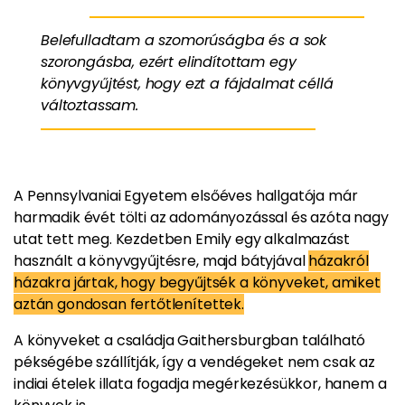
Belefulladtam a szomorúságba és a sok
szorongásba, ezért elindítottam egy
könyvgyűjtést, hogy ezt a fájdalmat céllá
változtassam.
A Pennsylvaniai Egyetem elsőéves hallgatója már
harmadik évét tölti az adományozással és azóta nagy
utat tett meg. Kezdetben Emily egy alkalmazást
használt a könyvgyűjtésre, majd bátyjával
házakról
házakra jártak, hogy begyűjtsék a könyveket, amiket
aztán gondosan fertőtlenítettek.
A könyveket a családja Gaithersburgban található
pékségébe szállítják, így a vendégeket nem csak az
indiai ételek illata fogadja megérkezésükkor, hanem a