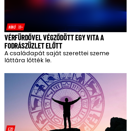
NÍNÓ
18+
VÉRFÜRDŐVEL VÉGZŐDÖTT EGY VITA A
FODRÁSZÜZLET ELŐTT
A családapát saját szerettei szeme
láttára lőtték le.
EZO