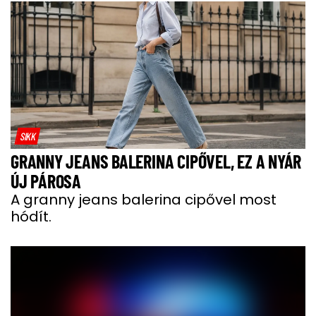
SIKK
GRANNY JEANS BALERINA CIPŐVEL, EZ A NYÁR
ÚJ PÁROSA
A granny jeans balerina cipővel most
hódít.