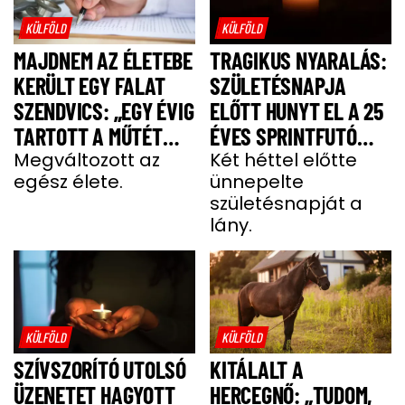
KÜLFÖLD
KÜLFÖLD
MAJDNEM AZ ÉLETEBE
TRAGIKUS NYARALÁS:
KERÜLT EGY FALAT
SZÜLETÉSNAPJA
SZENDVICS: „EGY ÉVIG
ELŐTT HUNYT EL A 25
TARTOTT A MŰTÉT
ÉVES SPRINTFUTÓ
UTÁNI FELÉPÜLÉS”
Megváltozott az
LÁNY
Két héttel előtte
egész élete.
ünnepelte
születésnapját a
lány.
KÜLFÖLD
KÜLFÖLD
SZÍVSZORÍTÓ UTOLSÓ
KITÁLALT A
ÜZENETET HAGYOTT
HERCEGNŐ: „TUDOM,