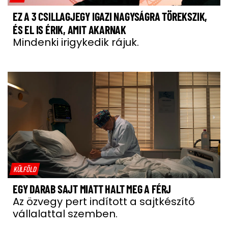
EZ A 3 CSILLAGJEGY IGAZI NAGYSÁGRA TÖREKSZIK,
ÉS EL IS ÉRIK, AMIT AKARNAK
Mindenki irigykedik rájuk.
KÜLFÖLD
EGY DARAB SAJT MIATT HALT MEG A FÉRJ
Az özvegy pert indított a sajtkészítő
vállalattal szemben.