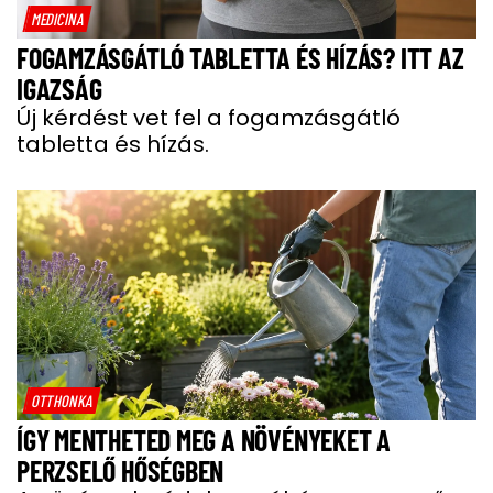
MEDICINA
FOGAMZÁSGÁTLÓ TABLETTA ÉS HÍZÁS? ITT AZ
IGAZSÁG
Új kérdést vet fel a fogamzásgátló
tabletta és hízás.
OTTHONKA
ÍGY MENTHETED MEG A NÖVÉNYEKET A
PERZSELŐ HŐSÉGBEN