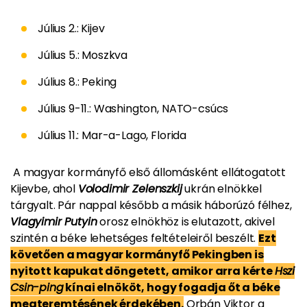
Július 2.: Kijev
Július 5.: Moszkva
Július 8.: Peking
Július 9-11.: Washington, NATO-csúcs
Július 11.: Mar-a-Lago, Florida
A magyar kormányfő első állomásként ellátogatott
Kijevbe, ahol
Volodimir Zelenszkij
ukrán elnökkel
tárgyalt. Pár nappal később a másik háborúzó félhez,
Vlagyimir Putyin
orosz elnökhöz is elutazott, akivel
szintén a béke lehetséges feltételeiről beszélt.
Ezt
követően a magyar kormányfő Pekingben is
nyitott kapukat döngetett, amikor arra kérte
Hszi
Csin-ping
kínai elnököt, hogy fogadja őt a béke
megteremtésének érdekében.
Orbán Viktor a