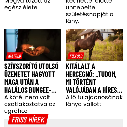
UTÁNI FELÉPÜLÉS”
Megváltozott az
LÁNY
Két héttel előtte
egész élete.
ünnepelte
születésnapját a
lány.
KÜLFÖLD
KÜLFÖLD
SZÍVSZORÍTÓ UTOLSÓ
KITÁLALT A
ÜZENETET HAGYOTT
HERCEGNŐ: „TUDOM,
MAGA UTÁN A
MI TÖRTÉNT
HALÁLOS BUNGEE-
VALÓJÁBAN A HÍRES
UGRÁS ELŐTT A
A kötél nem volt
SHERGAR CSŐDÖRREL”
A ló tulajdonosának
csatlakoztatva az
lánya vallott.
FIATAL NŐ
ugróhoz.
FRISS HÍREK