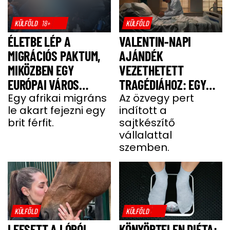
KÜLFÖLD
18+
KÜLFÖLD
ÉLETBE LÉP A
VALENTIN-NAPI
MIGRÁCIÓS PAKTUM,
AJÁNDÉK
MIKÖZBEN EGY
VEZETHETETT
EURÓPAI VÁROS
TRAGÉDIÁHOZ: EGY
LÁNGOKBAN ÁLL A
Egy afrikai migráns
SAJT MIATT HALT MEG
Az özvegy pert
le akart fejezni egy
indított a
MIGRÁNSERŐSZAK
A FÉRJ
brit férfit.
sajtkészítő
MIATT
vállalattal
szemben.
KÜLFÖLD
KÜLFÖLD
LEESETT A LÓRÓL,
KÖNYÖRTELEN DIÉTA: