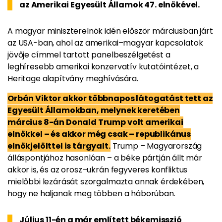
az Amerikai Egyesült Államok 47. elnökével.
A magyar miniszterelnök idén először márciusban járt
az USA-ban, ahol az amerikai–magyar kapcsolatok
jövője címmel tartott panelbeszélgetést a
leghíresebb amerikai konzervatív kutatóintézet, a
Heritage alapítvány meghívására.
Orbán Viktor akkor többnapos látogatást tett az
Egyesült Államokban, melynek keretében
március 8-án Donald Trump volt amerikai
elnökkel – és akkor még csak – republikánus
elnökjelölttel is tárgyalt.
Trump – Magyarország
álláspontjához hasonlóan – a béke pártján állt már
akkor is, és az orosz–ukrán fegyveres konfliktus
mielőbbi lezárását szorgalmazta annak érdekében,
hogy ne haljanak meg többen a háborúban.
Július 11-én a már említett békemisszió