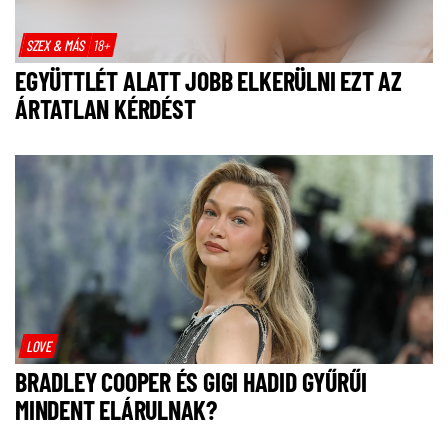
SZEX & MÁS
18+
EGYÜTTLÉT ALATT JOBB ELKERÜLNI EZT AZ
ÁRTATLAN KÉRDÉST
LOVE
BRADLEY COOPER ÉS GIGI HADID GYŰRŰI
MINDENT ELÁRULNAK?