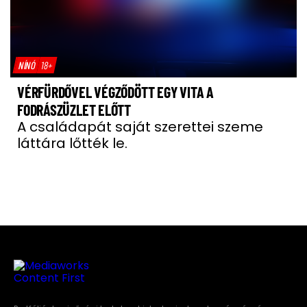
NÍNÓ
18+
VÉRFÜRDŐVEL VÉGZŐDÖTT EGY VITA A
FODRÁSZÜZLET ELŐTT
A családapát saját szerettei szeme
láttára lőtték le.