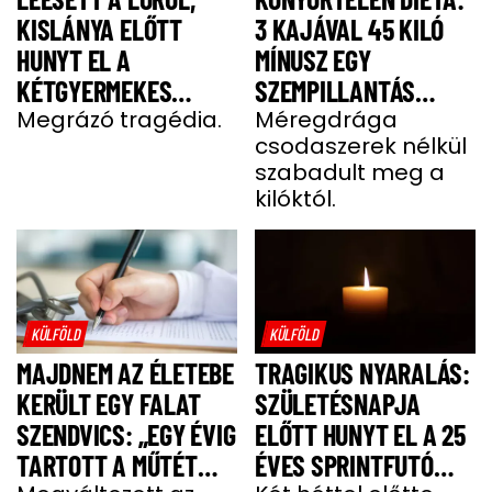
KISLÁNYA ELŐTT
3 KAJÁVAL 45 KILÓ
HUNYT EL A
MÍNUSZ EGY
KÉTGYERMEKES
SZEMPILLANTÁS
DONATELLA
Megrázó tragédia.
ALATT
Méregdrága
csodaszerek nélkül
szabadult meg a
kilóktól.
KÜLFÖLD
KÜLFÖLD
MAJDNEM AZ ÉLETEBE
TRAGIKUS NYARALÁS:
KERÜLT EGY FALAT
SZÜLETÉSNAPJA
SZENDVICS: „EGY ÉVIG
ELŐTT HUNYT EL A 25
TARTOTT A MŰTÉT
ÉVES SPRINTFUTÓ