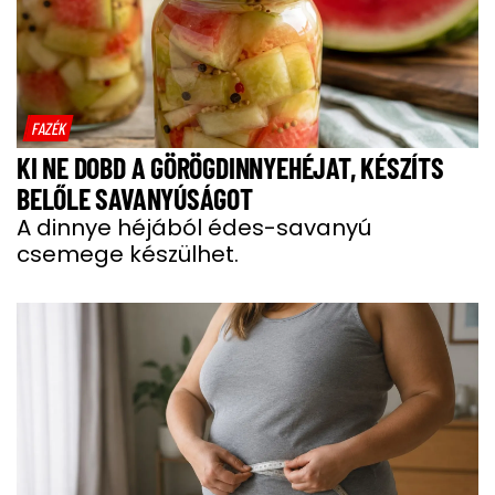
FAZÉK
KI NE DOBD A GÖRÖGDINNYEHÉJAT, KÉSZÍTS
BELŐLE SAVANYÚSÁGOT
A dinnye héjából édes-savanyú
csemege készülhet.