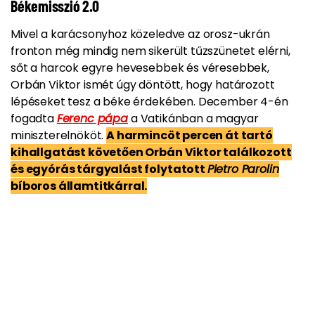
Békemisszió 2.0
Mivel a karácsonyhoz közeledve az orosz-ukrán
fronton még mindig nem sikerült tűzszünetet elérni,
sőt a harcok egyre hevesebbek és véresebbek,
Orbán Viktor ismét úgy döntött, hogy határozott
lépéseket tesz a béke érdekében. December 4-én
fogadta
Ferenc pápa
a Vatikánban a magyar
miniszterelnököt.
A harmincöt percen át tartó
kihallgatást követően Orbán Viktor találkozott
és egyórás tárgyalást folytatott
Pietro Parolin
bíboros államtitkárral.