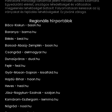
Portfóliónk minőségi tartalmat jelent minden olvasó számára.
Egyedülálló elérést, országos lefedettséget és változatos
megjelenési lehetőséget biztosít. Folyamatosan keressük az új
irányokat és fejlődési lehetőségeket. Ez jövőnk záloga.
Regionális hírportálok
Bács-Kiskun - baon.hu
Baranya - bama.hu
Békés - beol.hu
Borsod-Abaúj-Zemplén - boon.hu
Csongrád - delmagyar.hu
Dunaújváros - duol.hu
Fejér - feol.hu
Győr-Moson-Sopron - kisalfold.hu
Hajdú-Bihar - haon.hu
Heves - heol.hu
Jász-Nagykun-Szolnok - szoljon.hu
Komárom-Esztergom - kemma.hu
Nógrád - nool.hu