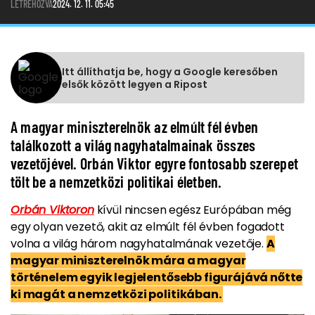
LÉTREHOZVA
2024. 12. 11. 05:45
Itt állíthatja be, hogy a Google keresőben
elsők között legyen a Ripost
A magyar miniszterelnök az elmúlt fél évben
találkozott a világ nagyhatalmainak összes
vezetőjével. Orbán Viktor egyre fontosabb szerepet
tölt be a nemzetközi politikai életben.
Orbán Viktoron
kívül nincsen egész Európában még
egy olyan vezető, akit az elmúlt fél évben fogadott
volna a világ három nagyhatalmának vezetője.
A
magyar miniszterelnök mára a magyar
történelem egyik legjelentősebb figurájává nőtte
ki magát a nemzetközi politikában.