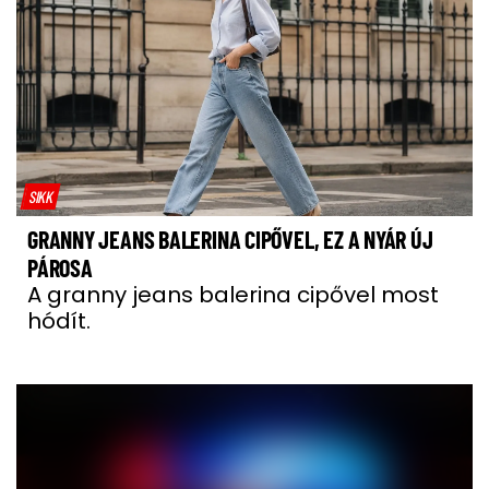
SIKK
GRANNY JEANS BALERINA CIPŐVEL, EZ A NYÁR ÚJ
PÁROSA
A granny jeans balerina cipővel most
hódít.