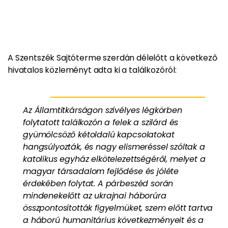
A Szentszék Sajtóterme szerdán délelőtt a következő
hivatalos közleményt adta ki a találkozóról:
Az Államtitkárságon szívélyes légkörben
folytatott találkozón a felek a szilárd és
gyümölcsöző kétoldalú kapcsolatokat
hangsúlyozták, és nagy elismeréssel szóltak a
katolikus egyház elkötelezettségéről, melyet a
magyar társadalom fejlődése és jóléte
érdekében folytat. A párbeszéd során
mindenekelőtt az ukrajnai háborúra
összpontosították figyelmüket, szem előtt tartva
a háború humanitárius következményeit és a