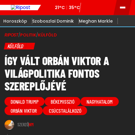
21°C
35°C
Horoszkóp
Szoboszlai Dominik
Meghan Markle
RIPOST
/
POLITIK
/
KÜLFÖLD
KÜLFÖLD
ÍGY VÁLT ORBÁN VIKTOR A
VILÁGPOLITIKA FONTOS
SZEREPLŐJÉVÉ
DONALD TRUMP
BÉKEMISSZIÓ
NAGYHATALOM
ORBÁN VIKTOR
CSÚCSTALÁLKOZÓ
SZERZŐ
WM