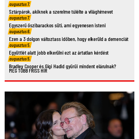
augusztus 7.
Sztárpárok, akiknek a szerelme túlélte a világhírnevet
augusztus 7.
Egyszerű őszibarackos süti, ami egyenesen isteni
augusztus 6.
Ezen a 3 dolgon változtass időben, hogy elkerüld a demenciát
augusztus 5.
Együttlét alatt jobb elkerülni ezt az ártatlan kérdést
augusztus 5.
Bradley Cooper és Gigi Hadid gyűrűi mindent elárulnak?
MÉG TÖBB FRISS HÍR