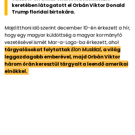
keretében látogatott el Orbán Viktor Donald
Trump floridai birtokára.
Majd itthoni idő szerint december 10-én érkezett a hír,
hogy egy magyar küldöttség a magyar kormányfő
vezetésével ismét Mar-a-Lago-ba érkezett, ahol
tárgyalásokat folytattak
Elon Muskkal
, a világ
leggazdagabb emberével, majd Orbán Viktor
három órán keresztül tárgyalt a leendő amerikai
elnökkel.