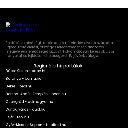
Portfóliónk minőségi tartalmat jelent minden olvasó számára.
Egyedülálló elérést, országos lefedettséget és változatos
megjelenési lehetőséget biztosít. Folyamatosan keressük az új
irányokat és fejlődési lehetőségeket. Ez jövőnk záloga.
Regionális hírportálok
Bács-Kiskun - baon.hu
Baranya - bama.hu
Békés - beol.hu
Borsod-Abaúj-Zemplén - boon.hu
Csongrád - delmagyar.hu
Dunaújváros - duol.hu
Fejér - feol.hu
Győr-Moson-Sopron - kisalfold.hu