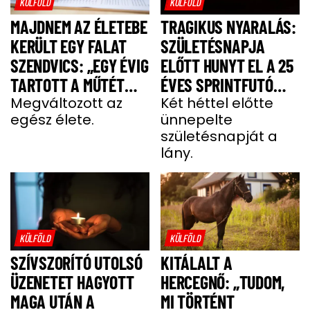
KÜLFÖLD
KÜLFÖLD
MAJDNEM AZ ÉLETEBE
TRAGIKUS NYARALÁS:
KERÜLT EGY FALAT
SZÜLETÉSNAPJA
SZENDVICS: „EGY ÉVIG
ELŐTT HUNYT EL A 25
TARTOTT A MŰTÉT
ÉVES SPRINTFUTÓ
UTÁNI FELÉPÜLÉS”
Megváltozott az
LÁNY
Két héttel előtte
egész élete.
ünnepelte
születésnapját a
lány.
KÜLFÖLD
KÜLFÖLD
SZÍVSZORÍTÓ UTOLSÓ
KITÁLALT A
ÜZENETET HAGYOTT
HERCEGNŐ: „TUDOM,
MAGA UTÁN A
MI TÖRTÉNT