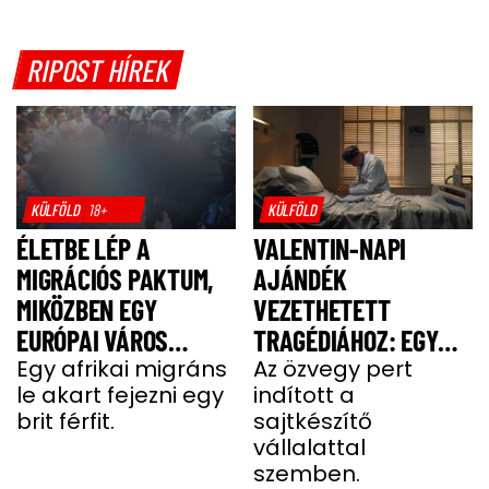
RIPOST HÍREK
KÜLFÖLD
18+
KÜLFÖLD
ÉLETBE LÉP A
VALENTIN-NAPI
MIGRÁCIÓS PAKTUM,
AJÁNDÉK
MIKÖZBEN EGY
VEZETHETETT
EURÓPAI VÁROS
TRAGÉDIÁHOZ: EGY
LÁNGOKBAN ÁLL A
Egy afrikai migráns
SAJT MIATT HALT MEG
Az özvegy pert
le akart fejezni egy
indított a
MIGRÁNSERŐSZAK
A FÉRJ
brit férfit.
sajtkészítő
MIATT
vállalattal
szemben.