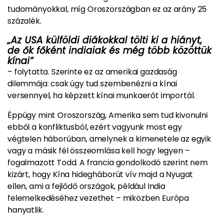
tudományokkal, míg Oroszországban ez az arány 25
százalék.
„Az USA külföldi diákokkal tölti ki a hiányt,
de ők főként indiaiak és még több közöttük
kínai”
– folytatta. Szerinte ez az amerikai gazdaság
dilemmája: csak úgy tud szembenézni a kínai
versennyel, ha képzett kínai munkaerőt importál.
Éppúgy mint Oroszország, Amerika sem tud kivonulni
ebből a konfliktusból, ezért vagyunk most egy
végtelen háborúban, amelynek a kimenetele az egyik
vagy a másik fél összeomlása kell hogy legyen –
fogalmazott Todd. A francia gondolkodó szerint nem
kizárt, hogy Kína hidegháborút vív majd a Nyugat
ellen, ami a fejlődő országok, például India
felemelkedéséhez vezethet – miközben Európa
hanyatlik.