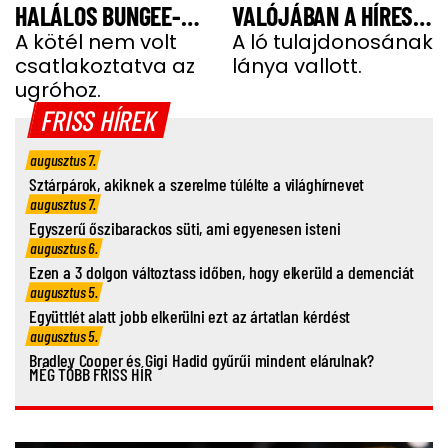
HALÁLOS BUNGEE-
VALÓJÁBAN A HÍRES
UGRÁS ELŐTT A
A kötél nem volt
SHERGAR CSŐDÖRREL”
A ló tulajdonosának
csatlakoztatva az
lánya vallott.
FIATAL NŐ
ugróhoz.
FRISS HÍREK
augusztus 7.
Sztárpárok, akiknek a szerelme túlélte a világhírnevet
augusztus 7.
Egyszerű őszibarackos süti, ami egyenesen isteni
augusztus 6.
Ezen a 3 dolgon változtass időben, hogy elkerüld a demenciát
augusztus 5.
Együttlét alatt jobb elkerülni ezt az ártatlan kérdést
augusztus 5.
Bradley Cooper és Gigi Hadid gyűrűi mindent elárulnak?
MÉG TÖBB FRISS HÍR