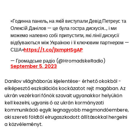
«Годинна панель, на якій виступали Девід Петреус та
Олексій Данілов — це була гостра дискусія..., і ми
можемо напевно собі припустити, які лінії дискусії
відбуваються між Україною і її ключовим партнером —
США»
https://t.co/jIxmpHSgAP
— Громадське радіо (@HromadskeRadio)
September 5, 2023
Danilov világháborús kijelentése- érhető okokból -
elképesztő eszkalációs kockázatot rejt magában. Az
ukrán vezérkari főnök szavait ugyanakkor helyükön
kell kezelni, ugyanis ő az ukrán kormányzati
kommunikáció egyik legnagyobb megmondóembere,
aki szereti földtől elrugaszkodott állításokkal hergelni
a közvéleményt.