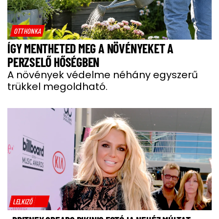
OTTHONKA
ÍGY MENTHETED MEG A NÖVÉNYEKET A
PERZSELŐ HŐSÉGBEN
A növények védelme néhány egyszerű
trükkel megoldható.
LELKIZŐ