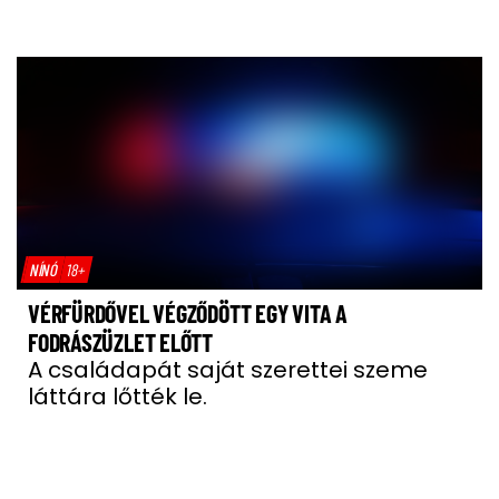
NÍNÓ
18+
VÉRFÜRDŐVEL VÉGZŐDÖTT EGY VITA A
FODRÁSZÜZLET ELŐTT
A családapát saját szerettei szeme
láttára lőtték le.