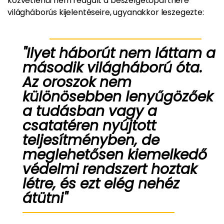
közvetlenül nem reagált a beszélgetőpartnere
világháborús kijelentéseire, ugyanakkor leszegezte:
"Ilyet háborút nem láttam a
második világháború óta.
Az oroszok nem
különösebben lenyűgözőek
a tudásban vagy a
csatatéren nyújtott
teljesítményben, de
meglehetősen kiemelkedő
védelmi rendszert hoztak
létre, és ezt elég nehéz
átütni"