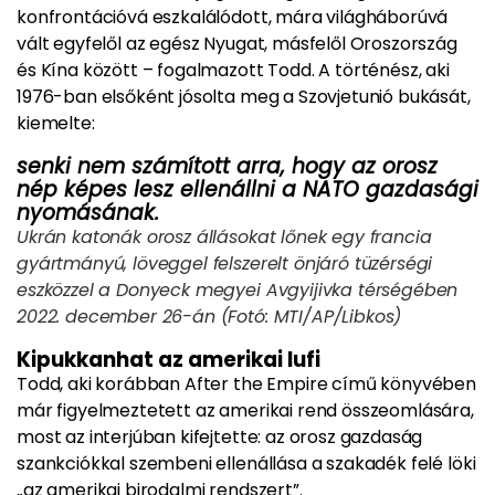
konfrontációvá eszkalálódott, mára világháborúvá
vált egyfelől az egész Nyugat, másfelől Oroszország
és Kína között – fogalmazott Todd. A történész, aki
1976-ban elsőként jósolta meg a Szovjetunió bukását,
kiemelte:
senki nem számított arra, hogy az orosz
nép képes lesz ellenállni a NATO gazdasági
nyomásának.
Ukrán katonák orosz állásokat lőnek egy francia
gyártmányú, löveggel felszerelt önjáró tüzérségi
eszközzel a Donyeck megyei Avgyijivka térségében
2022. december 26-án (Fotó: MTI/AP/Libkos)
Kipukkanhat az amerikai lufi
Todd, aki korábban After the Empire című könyvében
már figyelmeztetett az amerikai rend összeomlására,
most az interjúban kifejtette: az orosz gazdaság
szankciókkal szembeni ellenállása a szakadék felé löki
„az amerikai birodalmi rendszert”.