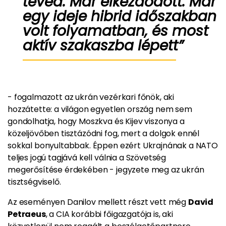
téved. Már elkezdődött. Már
egy ideje hibrid időszakban
volt
folyamatban, és most
aktív szakaszba lépett”
- fogalmazott az ukrán vezérkari főnök, aki
hozzátette: a világon egyetlen ország nem sem
gondolhatja, hogy Moszkva és Kijev viszonya a
közeljövőben tisztázódni fog, mert a dolgok ennél
sokkal bonyultabbak. Éppen ezért Ukrajnának a NATO
teljes jogú tagjává kell válnia a Szövetség
megerősítése érdekében - jegyzete meg az ukrán
tisztségviselő.
Az eseményen Danilov mellett részt vett még
David
Petraeus
, a CIA korábbi főigazgatója is, aki