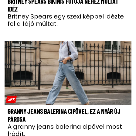
BRITNEY SPEARS BIKINIS FOTÓJA NEHÉZ MÚLTAT
IDÉZ
Britney Spears egy szexi képpel idézte
fel a fájó múltat.
SIKK
GRANNY JEANS BALERINA CIPŐVEL, EZ A NYÁR ÚJ
PÁROSA
A granny jeans balerina cipővel most
hódít.