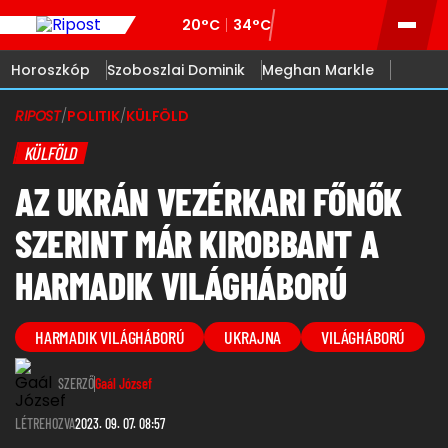
20°C
34°C
Horoszkóp
Szoboszlai Dominik
Meghan Markle
RIPOST
/
POLITIK
/
KÜLFÖLD
KÜLFÖLD
AZ UKRÁN VEZÉRKARI FŐNŐK
SZERINT MÁR KIROBBANT A
HARMADIK VILÁGHÁBORÚ
HARMADIK VILÁGHÁBORÚ
UKRAJNA
VILÁGHÁBORÚ
SZERZŐ
Gaál József
LÉTREHOZVA
2023. 09. 07. 08:57