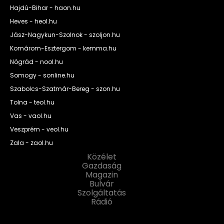
Hajdú-Bihar - haon.hu
Heves - heol.hu
Jász-Nagykun-Szolnok - szoljon.hu
Komárom-Esztergom - kemma.hu
Nógrád - nool.hu
Somogy - sonline.hu
Szabolcs-Szatmár-Bereg - szon.hu
Tolna - teol.hu
Vas - vaol.hu
Veszprém - veol.hu
Zala - zaol.hu
Közélet
Gazdaság
Magazin
Bulvár
Szolgáltatás
Rádió