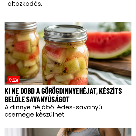
öltözködés.
FAZÉK
KI NE DOBD A GÖRÖGDINNYEHÉJAT, KÉSZÍTS
BELŐLE SAVANYÚSÁGOT
A dinnye héjából édes-savanyú
csemege készülhet.