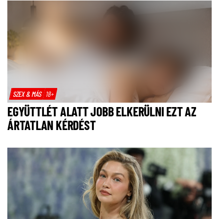
SZEX & MÁS
18+
EGYÜTTLÉT ALATT JOBB ELKERÜLNI EZT AZ
ÁRTATLAN KÉRDÉST