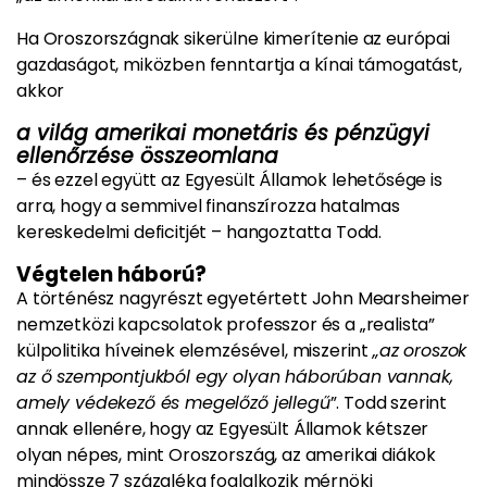
Ha Oroszországnak sikerülne kimerítenie az európai
gazdaságot, miközben fenntartja a kínai támogatást,
akkor
a világ amerikai monetáris és pénzügyi
ellenőrzése összeomlana
– és ezzel együtt az Egyesült Államok lehetősége is
arra, hogy a semmivel finanszírozza hatalmas
kereskedelmi deficitjét – hangoztatta Todd.
Végtelen háború?
A történész nagyrészt egyetértett John Mearsheimer
nemzetközi kapcsolatok professzor és a „realista”
külpolitika híveinek elemzésével, miszerint
„az oroszok
az ő szempontjukból egy olyan háborúban vannak,
amely védekező és megelőző jellegű
”. Todd szerint
annak ellenére, hogy az Egyesült Államok kétszer
olyan népes, mint Oroszország, az amerikai diákok
mindössze 7 százaléka foglalkozik mérnöki