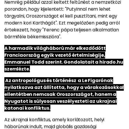
Nemrég például azzal keltett feltűnést a nemzetközi
porondon, hogy kijelentett: "Putyinnal nem lehet
tárgyalni, Oroszországot el kell pusztítani, mint egy
modern kori Karthágót". Ezt megelőzően pedig arról
értekezett, hogy "Ferenc pápa teljesen alkalmatlan
bármiféle békemisszióra".
A harmadik világháború már elkezdődött
Franciaország egyik vezető értelmiségije,
Emmanuel Todd szerint. Gondolatait a hirado.hu
szemlézte.
Az antropológus és történész a Le Figarónak
nyilatkozva azt állította, hogy a várakozásokkal
ellentétben nemcsak Oroszországot, hanem a
Nyugatot is súlyosan veszélyezteti az ukrajnai
katonai konfliktus.
Az ukrajnai konfliktus, amely korlátozott, helyi
háborúnak indult, majd globális gazdasági