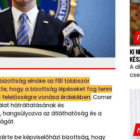
F
KI 
KÉS
A d
cse
bizottság elnöke az FBI többször
tte, hogy a bizottság lépéseket fog tenni
 felelősségre vonása érdekében.
Comer
álat hátráltatásának és
, hangsúlyozva az átláthatóság és a
ságát.
M
rte be képviselőházi bizottság, hogy