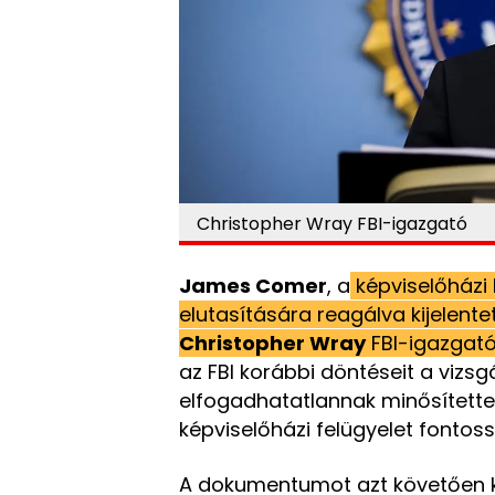
Christopher Wray FBI-igazgató
James Comer
, a
képviselőházi 
elutasítására reagálva kijelente
Christopher Wray
FBI-igazgató
az FBI korábbi döntéseit a vizsg
elfogadhatatlannak minősítette
képviselőházi felügyelet fontos
A dokumentumot azt követően ké