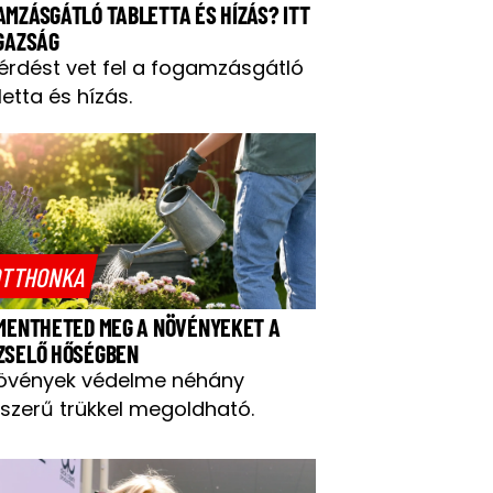
AMZÁSGÁTLÓ TABLETTA ÉS HÍZÁS? ITT
IGAZSÁG
kérdést vet fel a fogamzásgátló
letta és hízás.
TTHONKA
 MENTHETED MEG A NÖVÉNYEKET A
ZSELŐ HŐSÉGBEN
övények védelme néhány
szerű trükkel megoldható.