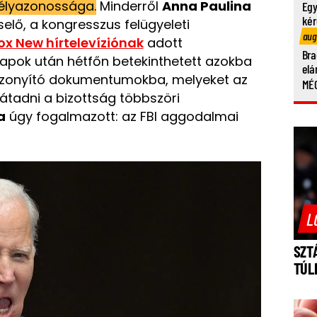
mélyazonossága.
Minderről
Anna Paulina
Egy
kér
selő, a kongresszus felügyeleti
aug
ox New hírtelevíziónak
adott
Bra
napok után hétfőn betekinthetett azokba
elá
bizonyító dokumentumokba, melyeket az
MÉG
 átadni a bizottság többszöri
a
úgy fogalmazott: az FBI aggodalmai
L
SZT
TÚL