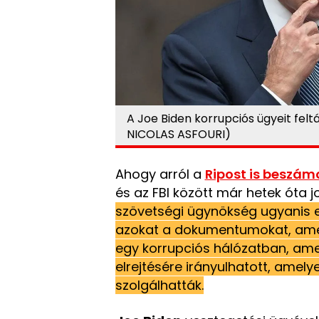
A Joe Biden korrupciós ügyeit feltá
NICOLAS ASFOURI)
Ahogy arról a
Ripost is beszám
és az FBI között már hetek óta jo
szövetségi ügynökség ugyanis e
azokat a dokumentumokat, amel
egy korrupciós hálózatban, amel
elrejtésére irányulhatott, ame
szolgálhatták.