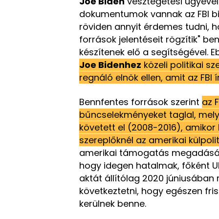
Joe Biden
vesztegetési ügyéve
dokumentumok vannak az FBI bi
röviden annyit érdemes tudni, 
források jelentéseit rögzítik" 
készítenek elő a segítségével. E
Joe Bidenhez
közeli politikai s
regnáló elnök ellen, amit az FBI
Bennfentes források szerint
az F
bűncselekményeket taglal, mel
követett el (2008-2016), amikor 
szereplőknél az amerikai külpoli
amerikai támogatás megadását
hogy idegen hatalmak, főként U
aktát állítólag 2020 júniusában
következtetni, hogy egészen fr
kerülnek benne.