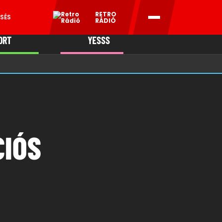
RETRO
SÉS
RÁDIÓ
ORT
YESSS
MANI
CIÓS