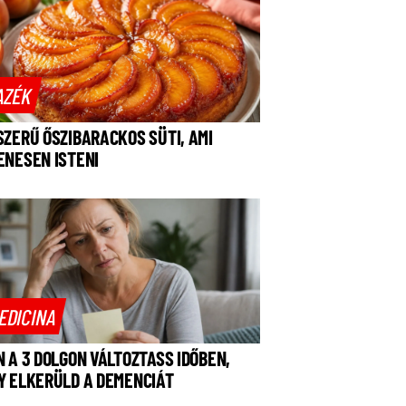
AZÉK
SZERŰ ŐSZIBARACKOS SÜTI, AMI
ENESEN ISTENI
EDICINA
N A 3 DOLGON VÁLTOZTASS IDŐBEN,
Y ELKERÜLD A DEMENCIÁT