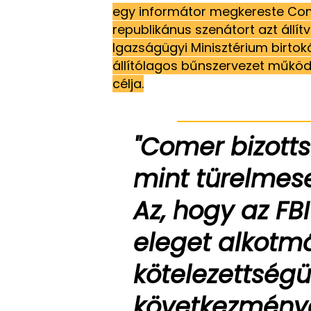
egy informátor megkereste Co
republikánus szenátort azt állí
Igazságügyi Minisztérium birtok
állítólagos bűnszervezet működ
célja.
"Comer bizotts
mint türelmese
Az, hogy az FBI
eleget alkotmá
kötelezettségü
következménye