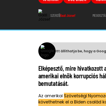
SZERZŐ
Gaál József
MEGOSZTÁ
Itt állíthatja be, hogy a Goo
Elképesztő, mire hivatkozott
amerikai elnök korrupciós h
bemutatását.
Az amerikai
Szövetségi Nyomozó 
követhetnek el a Biden család ko