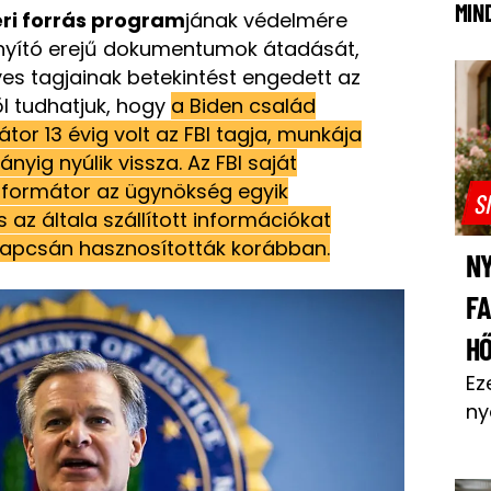
MIN
ri forrás program
jának védelmére
nyító erejű dokumentumok átadását,
es tagjainak betekintést engedett az
ől tudhatjuk, hogy
a Biden család
tor 13 évig volt az FBI tagja, munkája
ig nyúlik vissza. Az FBI saját
informátor az ügynökség egyik
S
 az általa szállított információkat
kapcsán hasznosították korábban.
NY
F
H
Ez
ny