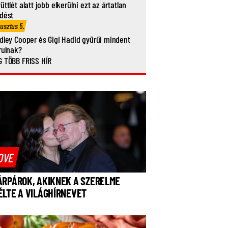
üttlét alatt jobb elkerülni ezt az ártatlan
dést
usztus 5.
dley Cooper és Gigi Hadid gyűrűi mindent
rulnak?
 TÖBB FRISS HÍR
OVE
ÁRPÁROK, AKIKNEK A SZERELME
ÉLTE A VILÁGHÍRNEVET