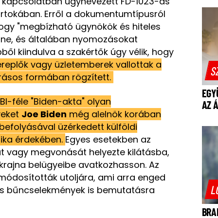
l kapcsolatban úgynevezett FD-1023-as
rtokában. Erről a dokumentumtípusról
hogy "megbízható ügynökök és hiteles
benne, és általában nyomozásokat
bből kiindulva a szakértők úgy vélik, hogy
zereplők vagy üzletemberek vallottak a
S
 írásos formában rögzített.
EGY
BI-féle "Biden-akta" olyan
AZ 
yeket
Joe Biden
még alelnök korában
befolyásával üzérkedett külföldi
tika érdekében.
Egyes esetekben az
 vagy megvonását helyezte kilátásba,
krajna belügyeibe avatkozhasson. Az
 módosították utoljára, ami arra enged
L
iss bűncselekmények is bemutatásra
BRA