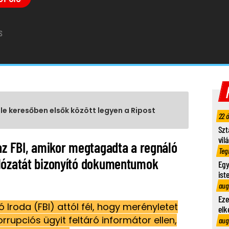
S
gle keresőben elsők között legyen a Ripost
22 
Szt
vil
 az FBI, amikor megtagadta a regnáló
Teg
álózatát bizonyító dokumentumok
Egy
ist
aug
Eze
Iroda (FBI) attól fél, hogy merényletet
elk
rrupciós ügyit feltáró informátor ellen,
aug