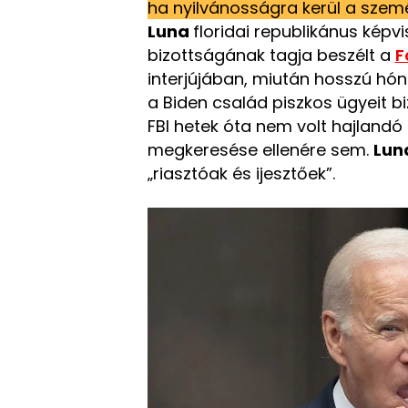
ha nyilvánosságra kerül a sze
Luna
floridai republikánus képvi
bizottságának tagja beszélt a
F
interjújában, miután hosszú hó
a Biden család piszkos ügyeit 
FBI hetek óta nem volt hajlandó
megkeresése ellenére sem.
Lun
„riasztóak és ijesztőek”.