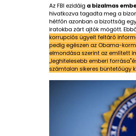
Az FBI ezidáig
a bizalmas embe
hivatkozva tagadta meg a bizo
hétfőn azonban a bizottság egy
iratokba zárt ajtók mögött. Ebb
korrupciós ügyeit feltáró informá
pedig egészen az Obama-kormány
elmondása szerint az említett 
„leghitelesebb emberi forrása"és
számtalan sikeres büntetőügy 