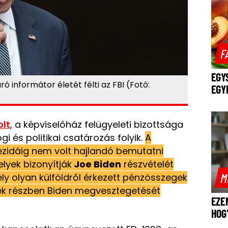
F
EGY
ró informátor életét félti az FBI (Fotó:
EGY
olt
, a képviselőház felügyeleti bizottsága
gi és politikai csatározás folyik.
A
zidáig nem volt hajlandó bemutatni
yek bizonyítják
Joe Biden
részvételét
M
y olyan külföldről érkezett pénzösszegek
lyek részben Biden megvesztegetését
EZE
HOG