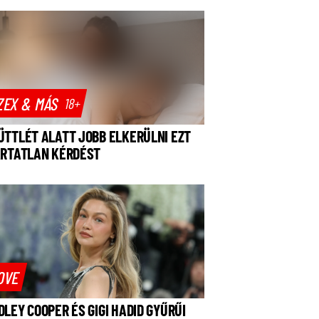
ZEX & MÁS
18+
ÜTTLÉT ALATT JOBB ELKERÜLNI EZT
ÁRTATLAN KÉRDÉST
OVE
DLEY COOPER ÉS GIGI HADID GYŰRŰI