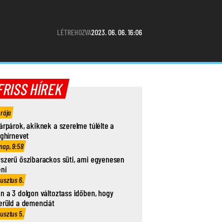
LÉTREHOZVA
2023. 06. 06. 16:06
FRISS HÍREK
órája
árpárok, akiknek a szerelme túlélte a
ághírnevet
nap, 9:58
szerű őszibarackos süti, ami egyenesen
eni
usztus 6.
n a 3 dolgon változtass időben, hogy
erüld a demenciát
usztus 5.