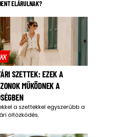
DENT ELÁRULNAK?
IKK
ÁRI SZETTEK: EZEK A
AZONOK MŰKÖDNEK A
ŐSÉGBEN
ekkel a szettekkel egyszerűbb a
ári öltözködés.