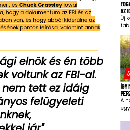
FOG
mert és
Chuck Grassley
iowai
AZ 
tva, hogy a dokumentum az FBI és az
Új 
ában van, és hogy abból kiderülne az
tab
ésének pontos leírása, valamint annak
ági elnök és én több
k voltunk az FBI-al.
O
 nem tett ez idáig
ÍGY
PER
nyos felügyeleti
A n
egy
nknek,
kkel jár"