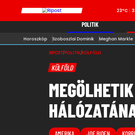
23°C
3
POLITIK
Horoszkóp
Szoboszlai Dominik
Meghan Markle
RIPOST
/
POLITIK
/
KÜLFÖLD
KÜLFÖLD
MEGÖLHETIK
HÁLÓZATÁNA
AMERIKA
JOE BIDEN
KORR