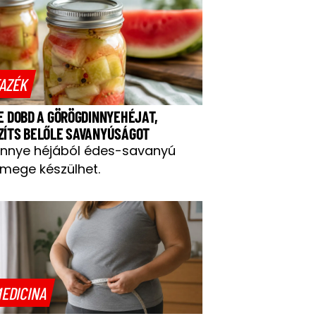
AZÉK
NE DOBD A GÖRÖGDINNYEHÉJAT,
ZÍTS BELŐLE SAVANYÚSÁGOT
innye héjából édes-savanyú
mege készülhet.
EDICINA