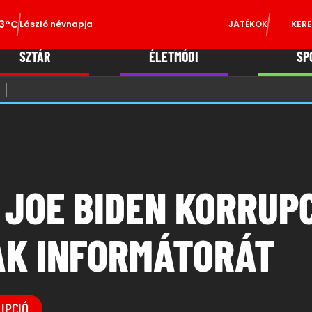
3°C
László névnapja
JÁTÉKOK
KERE
SZTÁR
ÉLETMÓDI
SP
 JOE BIDEN KORRUP
K INFORMÁTORÁT
UPCIÓ