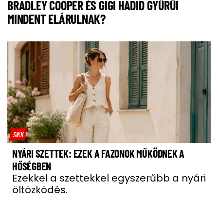
BRADLEY COOPER ÉS GIGI HADID GYŰRŰI
MINDENT ELÁRULNAK?
SIKK
NYÁRI SZETTEK: EZEK A FAZONOK MŰKÖDNEK A
HŐSÉGBEN
Ezekkel a szettekkel egyszerűbb a nyári
öltözködés.