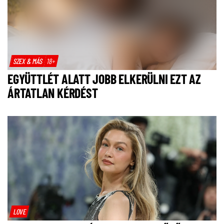
SZEX & MÁS
18+
EGYÜTTLÉT ALATT JOBB ELKERÜLNI EZT AZ
ÁRTATLAN KÉRDÉST
LOVE