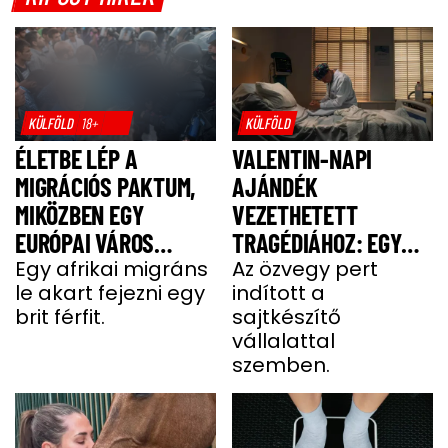
KÜLFÖLD
18+
KÜLFÖLD
ÉLETBE LÉP A
VALENTIN-NAPI
MIGRÁCIÓS PAKTUM,
AJÁNDÉK
MIKÖZBEN EGY
VEZETHETETT
EURÓPAI VÁROS
TRAGÉDIÁHOZ: EGY
LÁNGOKBAN ÁLL A
Egy afrikai migráns
SAJT MIATT HALT MEG
Az özvegy pert
le akart fejezni egy
indított a
MIGRÁNSERŐSZAK
A FÉRJ
brit férfit.
sajtkészítő
MIATT
vállalattal
szemben.