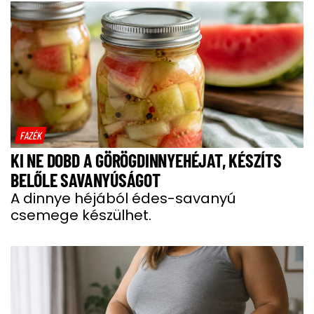
FAZÉK
KI NE DOBD A GÖRÖGDINNYEHÉJAT, KÉSZÍTS
BELŐLE SAVANYÚSÁGOT
A dinnye héjából édes-savanyú
csemege készülhet.