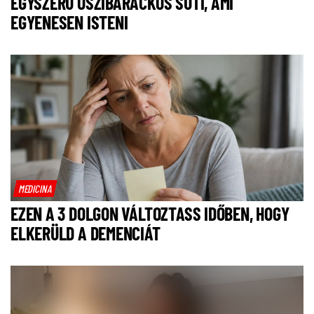
EGYSZERŰ ŐSZIBARACKOS SÜTI, AMI
EGYENESEN ISTENI
MEDICINA
EZEN A 3 DOLGON VÁLTOZTASS IDŐBEN, HOGY
ELKERÜLD A DEMENCIÁT