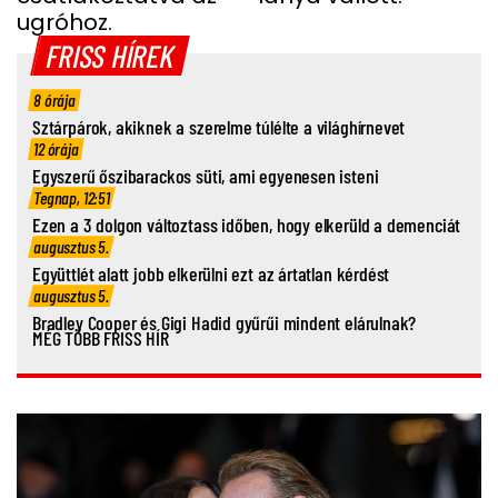
FIATAL NŐ
ugróhoz.
FRISS HÍREK
8 órája
Sztárpárok, akiknek a szerelme túlélte a világhírnevet
12 órája
Egyszerű őszibarackos süti, ami egyenesen isteni
Tegnap, 12:51
Ezen a 3 dolgon változtass időben, hogy elkerüld a demenciát
augusztus 5.
Együttlét alatt jobb elkerülni ezt az ártatlan kérdést
augusztus 5.
Bradley Cooper és Gigi Hadid gyűrűi mindent elárulnak?
MÉG TÖBB FRISS HÍR