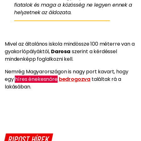
fiatalok és maga a közösség ne legyen ennek a
helyzetnek az áldozata.
Mivel az általános iskola mindössze 100 méterre van a
gyakorlópályáktól,
Darosa
szerint a kérdéssel
mindenképp foglalkozni kell.
Nemrég Magyarországon is nagy port kavart, hogy
egy
híres énekesnőre
bedrogozva
találtak rá a
lakásában.
RIPOST HÍREK