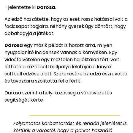
- jelentette ki
Darosa
.
Az edző hozzátette, hogy az eset rossz hatással volt a
focicsapat tagjaira, néhány gyerek úgy döntött, hogy
abbahagyja a játékot.
Darosa
egy másik példát is hozott arra, milyen
nyugtalanító incidensek vannak a környéken. Egy
videófelvételen egy meztelen hajléktalan férfi volt
látható a közeli softballpálya lelátóján a lányok
softball edzése alatt. Szerencsére az edző észrevette
és távozásra szólította fel a férfit.
Darosa szerint a helyi közösség a városvezetés
segítségét kérte.
Folyamatos karbantartást és rendőri jelenlétet is
kértünk a várostól, hogy a parkot használó