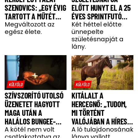
SZENDVICS: „EGY ÉVIG
ELŐTT HUNYT EL A 25
TARTOTT A MŰTÉT
ÉVES SPRINTFUTÓ
UTÁNI FELÉPÜLÉS”
Megváltozott az
LÁNY
Két héttel előtte
egész élete.
ünnepelte
születésnapját a
lány.
KÜLFÖLD
KÜLFÖLD
SZÍVSZORÍTÓ UTOLSÓ
KITÁLALT A
ÜZENETET HAGYOTT
HERCEGNŐ: „TUDOM,
MAGA UTÁN A
MI TÖRTÉNT
HALÁLOS BUNGEE-
VALÓJÁBAN A HÍRES
UGRÁS ELŐTT A
A kötél nem volt
SHERGAR CSŐDÖRREL”
A ló tulajdonosának
csatlakoztatva az
lánya vallott.