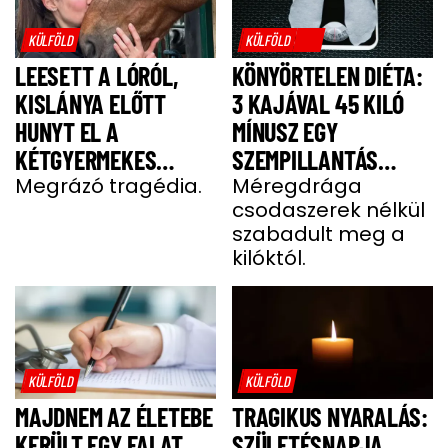
KÜLFÖLD
KÜLFÖLD
LEESETT A LÓRÓL,
KÖNYÖRTELEN DIÉTA:
KISLÁNYA ELŐTT
3 KAJÁVAL 45 KILÓ
HUNYT EL A
MÍNUSZ EGY
KÉTGYERMEKES
SZEMPILLANTÁS
DONATELLA
Megrázó tragédia.
ALATT
Méregdrága
csodaszerek nélkül
szabadult meg a
kilóktól.
KÜLFÖLD
KÜLFÖLD
MAJDNEM AZ ÉLETEBE
TRAGIKUS NYARALÁS:
KERÜLT EGY FALAT
SZÜLETÉSNAPJA