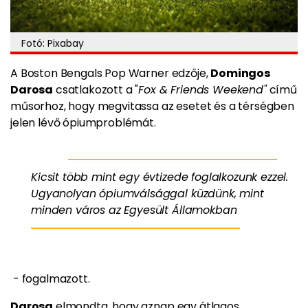
Fotó: Pixabay
A Boston Bengals Pop Warner edzője,
Domingos
Darosa
csatlakozott a "
Fox & Friends Weekend"
című
műsorhoz, hogy megvitassa az esetet és a térségben
jelen lévő ópiumproblémát.
Kicsit több mint egy évtizede foglalkozunk ezzel.
Ugyanolyan ópiumválsággal küzdünk, mint
minden város az Egyesült Államokban
- fogalmazott.
Darosa
elmondta, hogy aznap egy átlagos