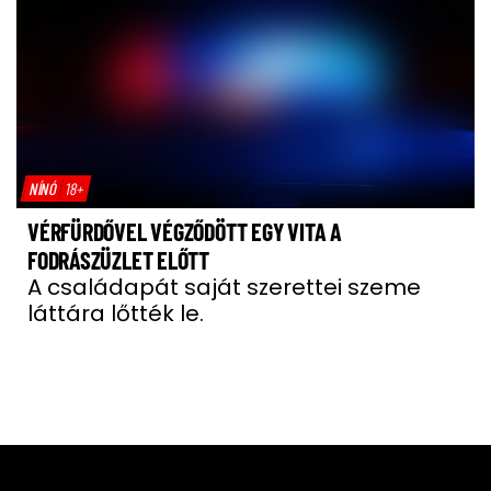
NÍNÓ
18+
VÉRFÜRDŐVEL VÉGZŐDÖTT EGY VITA A
FODRÁSZÜZLET ELŐTT
A családapát saját szerettei szeme
láttára lőtték le.