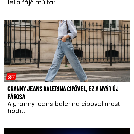
fel a fájó múltat.
SIKK
GRANNY JEANS BALERINA CIPŐVEL, EZ A NYÁR ÚJ
PÁROSA
A granny jeans balerina cipővel most
hódít.