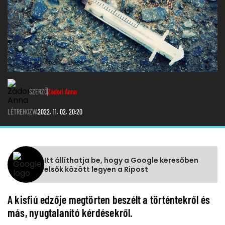
SZERZŐ
Zádori Anna
LÉTREHOZVA
2022. 11. 02. 20:20
Itt állíthatja be, hogy a Google keresőben
elsők között legyen a Ripost
A kisfiú edzője megtörten beszélt a történtekről és
más, nyugtalanító kérdésekről.