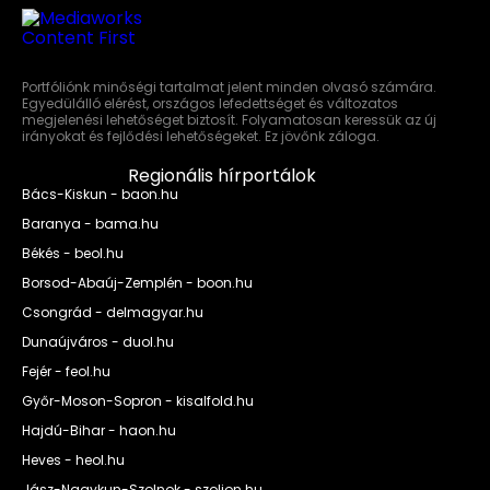
Portfóliónk minőségi tartalmat jelent minden olvasó számára.
Egyedülálló elérést, országos lefedettséget és változatos
megjelenési lehetőséget biztosít. Folyamatosan keressük az új
irányokat és fejlődési lehetőségeket. Ez jövőnk záloga.
Regionális hírportálok
Bács-Kiskun - baon.hu
Baranya - bama.hu
Békés - beol.hu
Borsod-Abaúj-Zemplén - boon.hu
Csongrád - delmagyar.hu
Dunaújváros - duol.hu
Fejér - feol.hu
Győr-Moson-Sopron - kisalfold.hu
Hajdú-Bihar - haon.hu
Heves - heol.hu
Jász-Nagykun-Szolnok - szoljon.hu