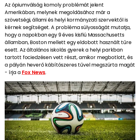
Az ópiumválság komoly problémát jelent
Amerikában, melynek megoldásához már a
szövetségi, állami és helyi kormányzati szervektől is
kérnek segítséget. A probléma súlyosságát mutatja,
hogy a napokban egy 9 éves kisfiú Massachusetts
államban, Boston mellett egy eldobott használt tűre
esett. Az általános iskolás gyerek a helyi parkban
tartott fociedzésen vett részt, amikor megbotlott, és
a pályán heverő kábítószeres tűvel megszúrta magát
- írja a
Fox News
.