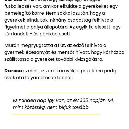
futballedzés volt, amikor elküldte a gyerekeket egy
bemelegítő körre. Nem sokkal azután, hogy a
gyerekek elindultak, néhány csapattag felhívta a
figyelmét a pálya állapotára. Az egyik fiú elesett, egy
tűn landolt - és pánikba esett.
Miután megnyugtatta a fiút, az edző felhívta a
gyermek édesanyját és mentőt hívott, hogy kórházba
szállíttassa a gyereket további kivizsgálásra.
Darosa
szerint ez zord környék, a probléma pedig
évek óta folyamatosan fennáll.
Ez minden nap így van, az év 365 napján. Mi,
mint közösség, nem bírjuk tovább