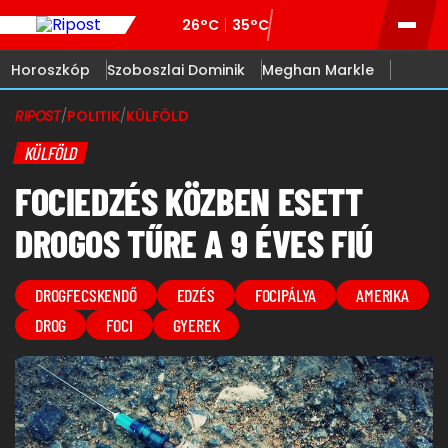
26°C
35°C
Horoszkóp
Szoboszlai Dominik
Meghan Markle
RIPOST
/
POLITIK
/
KÜLFÖLD
KÜLFÖLD
FOCIEDZÉS KÖZBEN ESETT
DROGOS TŰRE A 9 ÉVES FIÚ
DROGFECSKENDŐ
EDZÉS
FOCIPÁLYA
AMERIKA
DROG
FOCI
GYEREK