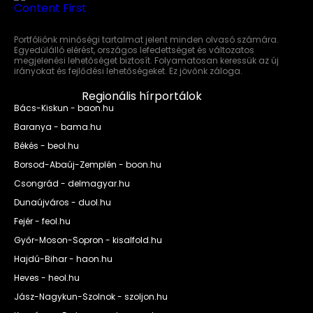
Portfóliónk minőségi tartalmat jelent minden olvasó számára.
Egyedülálló elérést, országos lefedettséget és változatos
megjelenési lehetőséget biztosít. Folyamatosan keressük az új
irányokat és fejlődési lehetőségeket. Ez jövőnk záloga.
Regionális hírportálok
Bács-Kiskun - baon.hu
Baranya - bama.hu
Békés - beol.hu
Borsod-Abaúj-Zemplén - boon.hu
Csongrád - delmagyar.hu
Dunaújváros - duol.hu
Fejér - feol.hu
Győr-Moson-Sopron - kisalfold.hu
Hajdú-Bihar - haon.hu
Heves - heol.hu
Jász-Nagykun-Szolnok - szoljon.hu