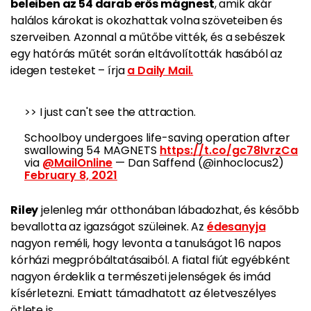
beleiben az 54 darab erős mágnest
, amik akár
halálos károkat is okozhattak volna szöveteiben és
szerveiben. Azonnal a műtőbe vitték, és a sebészek
egy hatórás műtét során eltávolították hasából az
idegen testeket – írja
a Daily Mail.
>> I just can't see the attraction.
Schoolboy undergoes life-saving operation after
swallowing 54 MAGNETS
https://t.co/gc78IvrzCa
via
@MailOnline
— Dan Saffend (@inhoclocus2)
February 8, 2021
Riley
jelenleg már otthonában lábadozhat, és később
bevallotta az igazságot szüleinek. Az
édesanyja
nagyon reméli, hogy levonta a tanulságot 16 napos
kórházi megpróbáltatásaiból.
A fiatal fiút egyébként
nagyon érdeklik a természeti jelenségek és imád
kísérletezni. Emiatt támadhatott az életveszélyes
ötlete is.