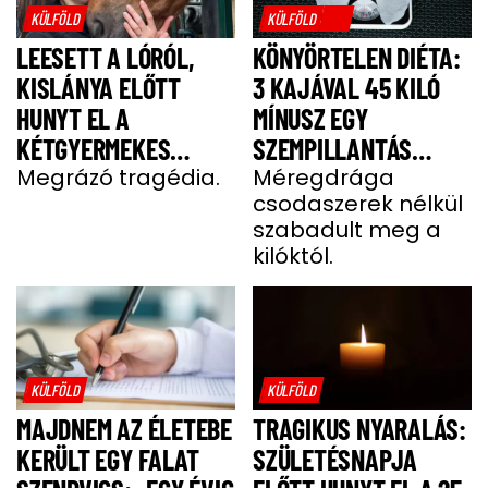
KÜLFÖLD
KÜLFÖLD
LEESETT A LÓRÓL,
KÖNYÖRTELEN DIÉTA:
KISLÁNYA ELŐTT
3 KAJÁVAL 45 KILÓ
HUNYT EL A
MÍNUSZ EGY
KÉTGYERMEKES
SZEMPILLANTÁS
DONATELLA
Megrázó tragédia.
ALATT
Méregdrága
csodaszerek nélkül
szabadult meg a
kilóktól.
KÜLFÖLD
KÜLFÖLD
MAJDNEM AZ ÉLETEBE
TRAGIKUS NYARALÁS:
KERÜLT EGY FALAT
SZÜLETÉSNAPJA