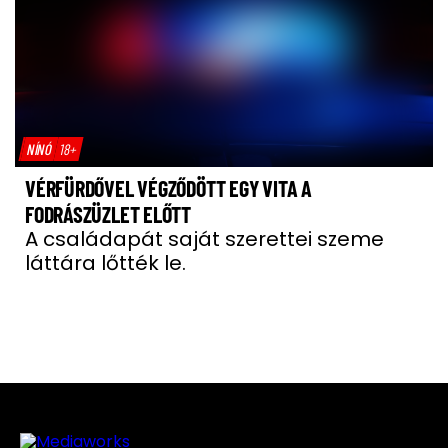
NÍNÓ
18+
VÉRFÜRDŐVEL VÉGZŐDÖTT EGY VITA A
FODRÁSZÜZLET ELŐTT
A családapát saját szerettei szeme
láttára lőtték le.