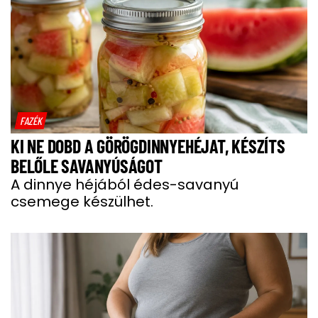
FAZÉK
KI NE DOBD A GÖRÖGDINNYEHÉJAT, KÉSZÍTS
BELŐLE SAVANYÚSÁGOT
A dinnye héjából édes-savanyú
csemege készülhet.