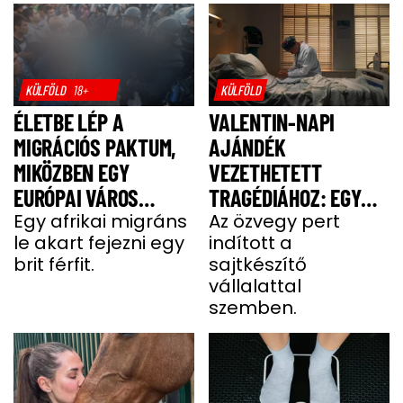
KÜLFÖLD
18+
KÜLFÖLD
ÉLETBE LÉP A
VALENTIN-NAPI
MIGRÁCIÓS PAKTUM,
AJÁNDÉK
MIKÖZBEN EGY
VEZETHETETT
EURÓPAI VÁROS
TRAGÉDIÁHOZ: EGY
LÁNGOKBAN ÁLL A
Egy afrikai migráns
SAJT MIATT HALT MEG
Az özvegy pert
le akart fejezni egy
indított a
MIGRÁNSERŐSZAK
A FÉRJ
brit férfit.
sajtkészítő
MIATT
vállalattal
szemben.