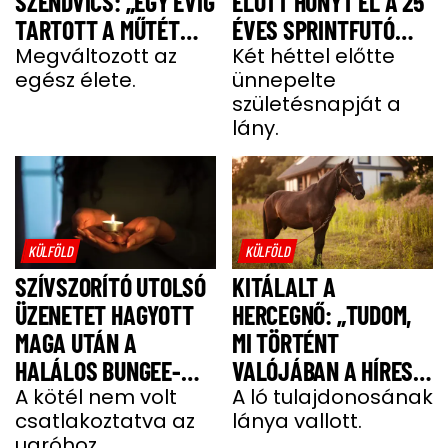
SZENDVICS: „EGY ÉVIG
ELŐTT HUNYT EL A 25
TARTOTT A MŰTÉT
ÉVES SPRINTFUTÓ
UTÁNI FELÉPÜLÉS”
Megváltozott az
LÁNY
Két héttel előtte
egész élete.
ünnepelte
születésnapját a
lány.
KÜLFÖLD
KÜLFÖLD
SZÍVSZORÍTÓ UTOLSÓ
KITÁLALT A
ÜZENETET HAGYOTT
HERCEGNŐ: „TUDOM,
MAGA UTÁN A
MI TÖRTÉNT
HALÁLOS BUNGEE-
VALÓJÁBAN A HÍRES
UGRÁS ELŐTT A
A kötél nem volt
SHERGAR CSŐDÖRREL”
A ló tulajdonosának
csatlakoztatva az
lánya vallott.
FIATAL NŐ
ugróhoz.