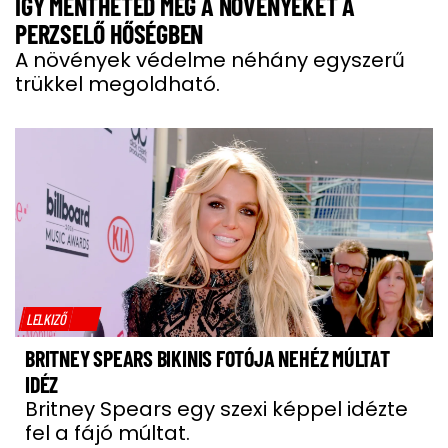
ÍGY MENTHETED MEG A NÖVÉNYEKET A
PERZSELŐ HŐSÉGBEN
A növények védelme néhány egyszerű
trükkel megoldható.
LELKIZŐ
BRITNEY SPEARS BIKINIS FOTÓJA NEHÉZ MÚLTAT
IDÉZ
Britney Spears egy szexi képpel idézte
fel a fájó múltat.