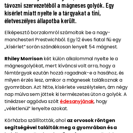
távozni szervezetéből a mágneses golyók. Egy
kísérlet miatt nyelte le a tárgyakat a tini,
életveszélyes állapotba került.
Elképesztő borzalomról számoltak be a nagy-
manchesteri Prestwichből. Egy 12 éves fiatal fiú egy
„kísérlet” során szándékosan lenyelt 54 mágnest.
Rhiley Morrison
két külön alkalommal nyelte le a
mágnesgolyókat, mert kíváncsi volt arra, hogy a
fémtárgyak ezután hozzá ragadnak-e a hasához, és
milyen érzés lesz, amikor a mágnesek találkoznak a
gyomrában.
Azt hitte, kísérlete veszélytelen, ám négy
nap múlva sem jöttek ki természetes úton a golyók.
A
tinédzser aggódva szólt
édesanyjának
, hogy
„véletlenül” lenyelte azokat.
Kórházba szállították, ahol
az orvosok röntgen
segítségével találták meg a gyomrában és a