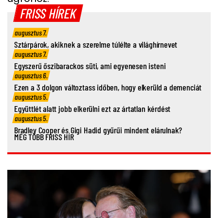
FRISS HÍREK
augusztus 7.
Sztárpárok, akiknek a szerelme túlélte a világhírnevet
augusztus 7.
Egyszerű őszibarackos süti, ami egyenesen isteni
augusztus 6.
Ezen a 3 dolgon változtass időben, hogy elkerüld a demenciát
augusztus 5.
Együttlét alatt jobb elkerülni ezt az ártatlan kérdést
augusztus 5.
Bradley Cooper és Gigi Hadid gyűrűi mindent elárulnak?
MÉG TÖBB FRISS HÍR