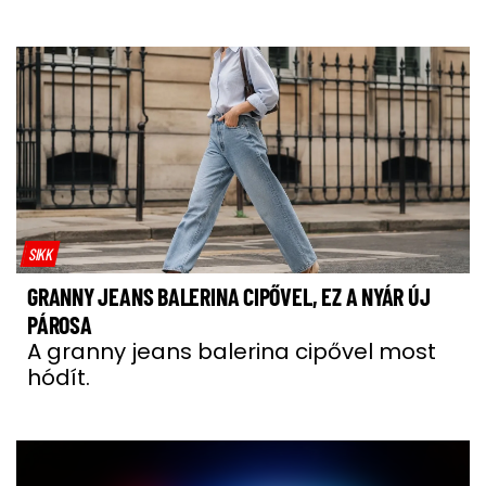
SIKK
GRANNY JEANS BALERINA CIPŐVEL, EZ A NYÁR ÚJ
PÁROSA
A granny jeans balerina cipővel most
hódít.