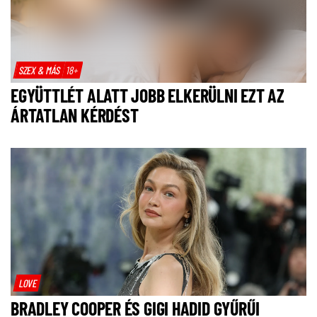
SZEX & MÁS
18+
EGYÜTTLÉT ALATT JOBB ELKERÜLNI EZT AZ
ÁRTATLAN KÉRDÉST
LOVE
BRADLEY COOPER ÉS GIGI HADID GYŰRŰI