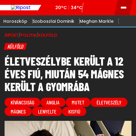
20°C
34°C
Horoszkóp
Szoboszlai Dominik
Meghan Markle
RIPOST
/
POLITIK
/
KÜLFÖLD
KÜLFÖLD
ÉLETVESZÉLYBE KERÜLT A 12
ÉVES FIÚ, MIUTÁN 54 MÁGNES
KERÜLT A GYOMRÁBA
KÍVÁNCSISÁG
ANGLIA
MUTET
ÉLETVESZÉLY
MÁGNES
LENYELTE
KISFIÚ