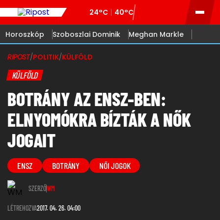
24°C
40°C
Horoszkóp
Szoboszlai Dominik
Meghan Markle
RIPOST
/
POLITIK
/
KÜLFÖLD
KÜLFÖLD
BOTRÁNY AZ ENSZ-BEN:
ELNYOMÓKRA BÍZTÁK A NŐK
JOGAIT
ENSZ
BOTRÁNY
NŐI JOGOK
SZERZŐ
WM
LÉTREHOZVA
2017. 04. 26. 04:00