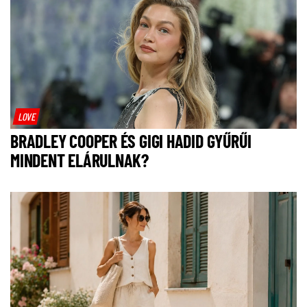
LOVE
BRADLEY COOPER ÉS GIGI HADID GYŰRŰI
MINDENT ELÁRULNAK?