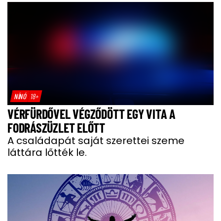
NÍNÓ
18+
VÉRFÜRDŐVEL VÉGZŐDÖTT EGY VITA A
FODRÁSZÜZLET ELŐTT
A családapát saját szerettei szeme
láttára lőtték le.