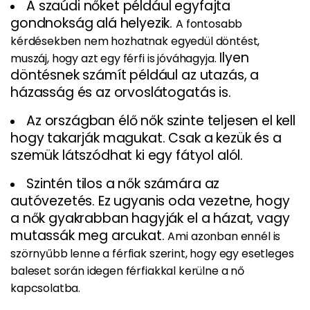
A szaúdi nőket például egyfajta
gondnokság alá helyezik.
A fontosabb
kérdésekben nem hozhatnak egyedül döntést,
Ilyen
muszáj, hogy azt egy férfi is jóváhagyja.
döntésnek számít például az utazás, a
házasság és az orvoslátogatás is.
Az országban élő nők szinte teljesen el kell
hogy takarják magukat. Csak a kezük és a
szemük látszódhat ki egy fátyol alól.
Szintén tilos a nők számára az
autóvezetés. Ez ugyanis oda vezetne, hogy
a nők gyakrabban hagyják el a házat, vagy
mutassák meg arcukat.
Ami azonban ennél is
szörnyűbb lenne a férfiak szerint, hogy egy esetleges
baleset során idegen férfiakkal kerülne a nő
kapcsolatba.