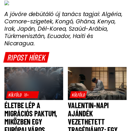
A jövőre debütáló új tanács tagjai: Algéria,
Comore-szigetek, Kongó, Ghána, Kenya,
Irak, Japán, Dél-Korea, Szaúd-Arábia,
Türkmenisztán, Ecuador, Haiti és
Nicaragua.
RIPOST HÍREK
KÜLFÖLD
18+
KÜLFÖLD
ÉLETBE LÉP A
VALENTIN-NAPI
MIGRÁCIÓS PAKTUM,
AJÁNDÉK
MIKÖZBEN EGY
VEZETHETETT
EURÓPAI VÁROS
TRAGÉDIÁHOZ: EGY