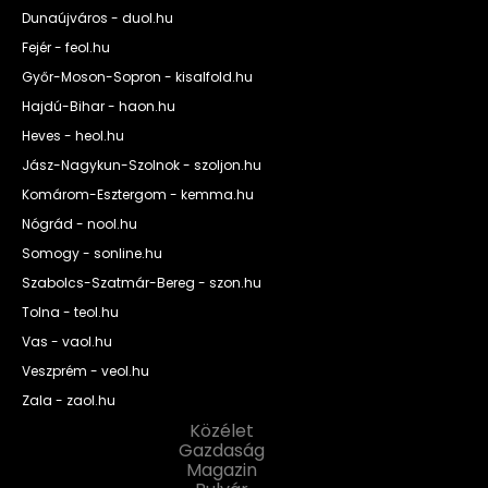
Dunaújváros - duol.hu
Fejér - feol.hu
Győr-Moson-Sopron - kisalfold.hu
Hajdú-Bihar - haon.hu
Heves - heol.hu
Jász-Nagykun-Szolnok - szoljon.hu
Komárom-Esztergom - kemma.hu
Nógrád - nool.hu
Somogy - sonline.hu
Szabolcs-Szatmár-Bereg - szon.hu
Tolna - teol.hu
Vas - vaol.hu
Veszprém - veol.hu
Zala - zaol.hu
Közélet
Gazdaság
Magazin