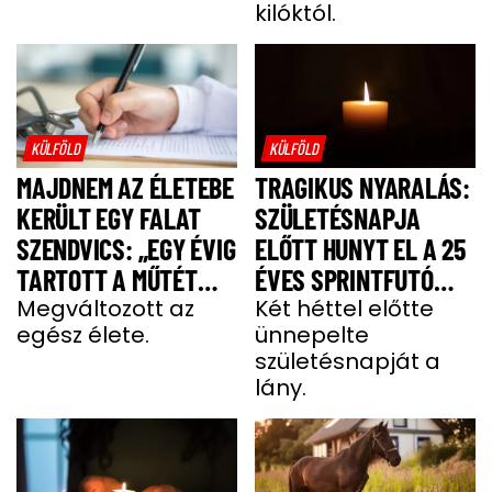
kilóktól.
KÜLFÖLD
KÜLFÖLD
MAJDNEM AZ ÉLETEBE
TRAGIKUS NYARALÁS:
KERÜLT EGY FALAT
SZÜLETÉSNAPJA
SZENDVICS: „EGY ÉVIG
ELŐTT HUNYT EL A 25
TARTOTT A MŰTÉT
ÉVES SPRINTFUTÓ
UTÁNI FELÉPÜLÉS”
Megváltozott az
LÁNY
Két héttel előtte
egész élete.
ünnepelte
születésnapját a
lány.