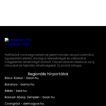
Portfóliónk minőségi tartalmat jelent minden olvasó számára.
Egyedülálló elérést, országos lefedettséget és változatos
megjelenési lehetőséget biztosít. Folyamatosan keressük az új
irányokat és fejlődési lehetőségeket. Ez jövőnk záloga.
Regionális hírportálok
Bács-Kiskun - baon.hu
Baranya - bama.hu
Békés - beol.hu
Borsod-Abaúj-Zemplén - boon.hu
Csongrád - delmagyar.hu