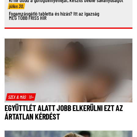
Ki ne dobd a görögdinnyehéjat, készíts belőle savanyúságot
július 30.
Fogamzásgátló tabletta és hízás? Itt az igazság
MÉG TÖBB FRISS HÍR
SZEX & MÁS
18+
EGYÜTTLÉT ALATT JOBB ELKERÜLNI EZT AZ
ÁRTATLAN KÉRDÉST