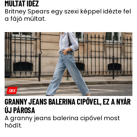
MÚLTAT IDÉZ
Britney Spears egy szexi képpel idézte fel
a fájó múltat.
SIKK
GRANNY JEANS BALERINA CIPŐVEL, EZ A NYÁR
ÚJ PÁROSA
A granny jeans balerina cipővel most
hódít.