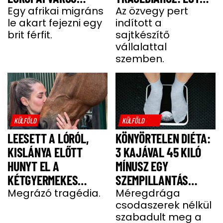
LÁNGOKBAN ÁLL A
Egy afrikai migráns
SAJT MIATT HALT MEG
Az özvegy pert
le akart fejezni egy
indított a
MIGRÁNSERŐSZAK
A FÉRJ
brit férfit.
sajtkészítő
MIATT
vállalattal
szemben.
KÜLFÖLD
KÜLFÖLD
LEESETT A LÓRÓL,
KÖNYÖRTELEN DIÉTA:
KISLÁNYA ELŐTT
3 KAJÁVAL 45 KILÓ
HUNYT EL A
MÍNUSZ EGY
KÉTGYERMEKES
SZEMPILLANTÁS
DONATELLA
Megrázó tragédia.
ALATT
Méregdrága
csodaszerek nélkül
szabadult meg a