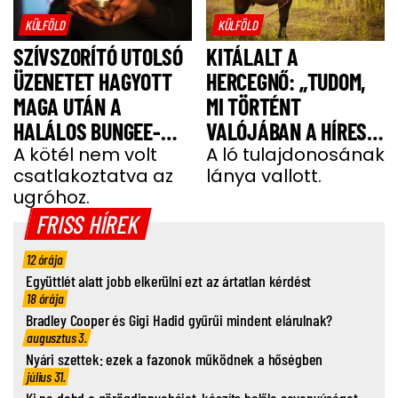
KÜLFÖLD
KÜLFÖLD
SZÍVSZORÍTÓ UTOLSÓ
KITÁLALT A
ÜZENETET HAGYOTT
HERCEGNŐ: „TUDOM,
MAGA UTÁN A
MI TÖRTÉNT
HALÁLOS BUNGEE-
VALÓJÁBAN A HÍRES
UGRÁS ELŐTT A
A kötél nem volt
SHERGAR CSŐDÖRREL”
A ló tulajdonosának
csatlakoztatva az
lánya vallott.
FIATAL NŐ
ugróhoz.
FRISS HÍREK
12 órája
Együttlét alatt jobb elkerülni ezt az ártatlan kérdést
18 órája
Bradley Cooper és Gigi Hadid gyűrűi mindent elárulnak?
augusztus 3.
Nyári szettek: ezek a fazonok működnek a hőségben
július 31.