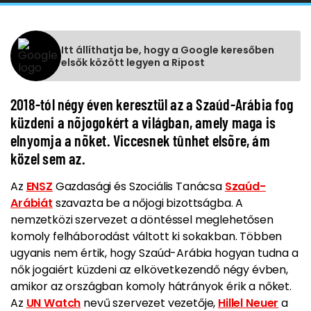
Itt állíthatja be, hogy a Google keresőben
elsők között legyen a Ripost
2018-tól négy éven keresztül az a Szaúd-Arábia fog
küzdeni a nõjogokért a világban, amely maga is
elnyomja a nõket. Viccesnek tûnhet elsõre, ám
közel sem az.
Az
ENSZ
Gazdasági és Szociális Tanácsa
Szaúd-
Arábiát
szavazta be a nőjogi bizottságba. A
nemzetközi szervezet a döntéssel meglehetősen
komoly felháborodást váltott ki sokakban.
Többen
ugyanis nem értik, hogy Szaúd-Arábia hogyan tudna a
nők jogaiért küzdeni az elkövetkezendő négy évben,
amikor az országban komoly hátrányok érik a nőket.
Az
UN Watch
nevű szervezet vezetője,
Hillel Neuer
a