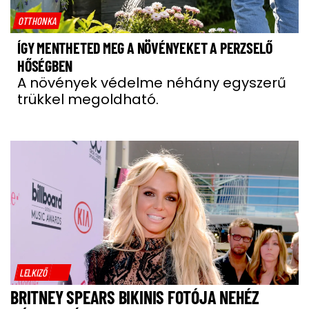
OTTHONKA
ÍGY MENTHETED MEG A NÖVÉNYEKET A PERZSELŐ
HŐSÉGBEN
A növények védelme néhány egyszerű
trükkel megoldható.
LELKIZŐ
BRITNEY SPEARS BIKINIS FOTÓJA NEHÉZ