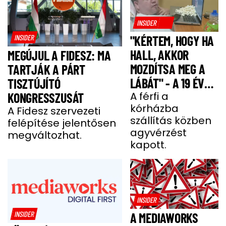
INSIDER
INSIDER
"KÉRTEM, HOGY HA
HALL, AKKOR
MEGÚJUL A FIDESZ: MA
MOZDÍTSA MEG A
TARTJÁK A PÁRT
LÁBÁT" - A 19 ÉVES
TISZTÚJÍTÓ
BENCE HÓNAPOKIG
A férfi a
KONGRESSZUSÁT
kórházba
KÓMÁBAN FEKÜDT
A Fidesz szervezeti
szállítás közben
felépítése jelentősen
A BALESETE UTÁN
agyvérzést
megváltozhat.
kapott.
INSIDER
INSIDER
A MEDIAWORKS