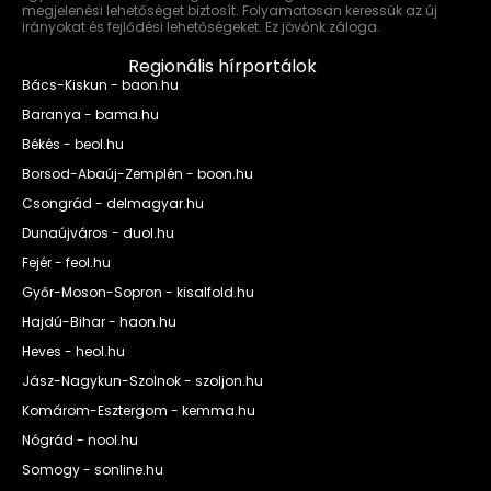
megjelenési lehetőséget biztosít. Folyamatosan keressük az új
irányokat és fejlődési lehetőségeket. Ez jövőnk záloga.
Regionális hírportálok
Bács-Kiskun - baon.hu
Baranya - bama.hu
Békés - beol.hu
Borsod-Abaúj-Zemplén - boon.hu
Csongrád - delmagyar.hu
Dunaújváros - duol.hu
Fejér - feol.hu
Győr-Moson-Sopron - kisalfold.hu
Hajdú-Bihar - haon.hu
Heves - heol.hu
Jász-Nagykun-Szolnok - szoljon.hu
Komárom-Esztergom - kemma.hu
Nógrád - nool.hu
Somogy - sonline.hu