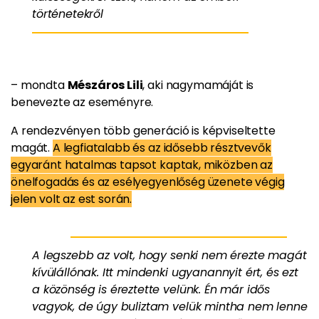
történetekről
– mondta
Mészáros Lili
, aki nagymamáját is
benevezte az eseményre.
A rendezvényen több generáció is képviseltette
magát.
A legfiatalabb és az idősebb résztvevők
egyaránt hatalmas tapsot kaptak, miközben az
önelfogadás és az esélyegyenlőség üzenete végig
jelen volt az est során.
A legszebb az volt, hogy senki nem érezte magát
kívülállónak. Itt mindenki ugyanannyit ért, és ezt
a közönség is éreztette velünk. Én már idős
vagyok, de úgy buliztam velük mintha nem lenne