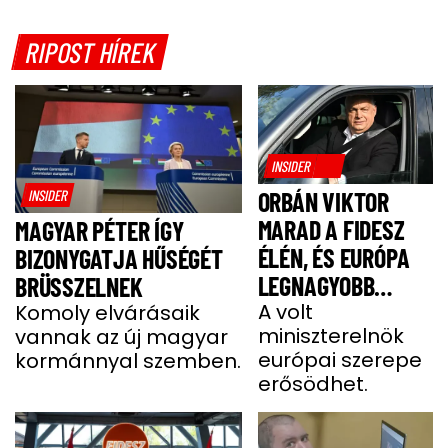
RIPOST HÍREK
INSIDER
INSIDER
ORBÁN VIKTOR
MARAD A FIDESZ
MAGYAR PÉTER ÍGY
ÉLÉN, ÉS EURÓPA
BIZONYGATJA HŰSÉGÉT
LEGNAGYOBB
BRÜSSZELNEK
JOBBOLDALI
A volt
Komoly elvárásaik
miniszterelnök
vannak az új magyar
SZÖVETSÉGÉT
európai szerepe
kormánnyal szemben.
ÉPÍTI TOVÁBB
erősödhet.