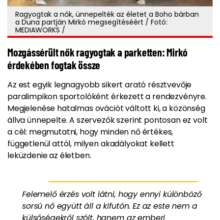
Ragyogtak a nők, ünnepelték az életet a Boho bárban
a Duna partján Mirkó megsegítéséért / Fotó:
MEDIAWORKS /
Mozgássérült nők ragyogtak a parketten: Mirkó
érdekében fogtak össze
Az est egyik legnagyobb sikert arató résztvevője
paralimpikon sportolóként érkezett a rendezvényre.
Megjelenése hatalmas ovációt váltott ki, a közönség
állva ünnepelte. A szervezők szerint pontosan ez volt
a cél: megmutatni, hogy minden nő értékes,
függetlenül attól, milyen akadályokat kellett
leküzdenie az életben.
Felemelő érzés volt látni, hogy ennyi különböző
sorsú nő együtt áll a kifutón. Ez az este nem a
külsőségekről szólt, hanem az emberi