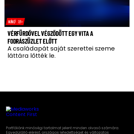
NÍNÓ
18+
VÉRFÜRDŐVEL VÉGZŐDÖTT EGY VITA A
FODRÁSZÜZLET ELŐTT
A családapát saját szerettei szeme
láttára lőtték le.
Portfóliónk minőségi tartalmat jelent minden olvasó számára.
Egyedülálló elérést, országos lefedettséget és változatos