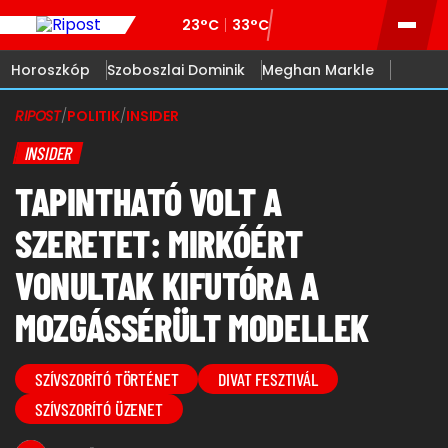
23°C
33°C
Horoszkóp
Szoboszlai Dominik
Meghan Markle
RIPOST
/
POLITIK
/
INSIDER
INSIDER
TAPINTHATÓ VOLT A
SZERETET: MIRKÓÉRT
VONULTAK KIFUTÓRA A
MOZGÁSSÉRÜLT MODELLEK
SZÍVSZORÍTÓ TÖRTÉNET
DIVAT FESZTIVÁL
SZÍVSZORÍTÓ ÜZENET