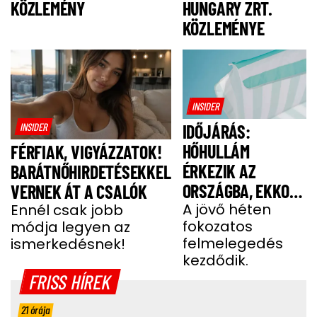
HUNGARY ZRT.
KÖZLEMÉNY
KÖZLEMÉNYE
INSIDER
INSIDER
IDŐJÁRÁS:
HŐHULLÁM
FÉRFIAK, VIGYÁZZATOK!
ÉRKEZIK AZ
BARÁTNŐHIRDETÉSEKKEL
ORSZÁGBA, EKKOR
VERNEK ÁT A CSALÓK
ÉR IDE
A jövő héten
Ennél csak jobb
fokozatos
módja legyen az
felmelegedés
ismerkedésnek!
kezdődik.
FRISS HÍREK
21 órája