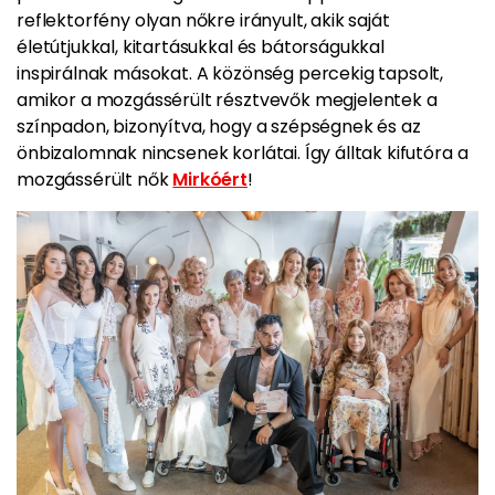
reflektorfény olyan nőkre irányult, akik saját
életútjukkal, kitartásukkal és bátorságukkal
inspirálnak másokat. A közönség percekig tapsolt,
amikor a mozgássérült résztvevők megjelentek a
színpadon, bizonyítva, hogy a szépségnek és az
önbizalomnak nincsenek korlátai. Így álltak kifutóra a
mozgássérült nők
Mirkóért
!