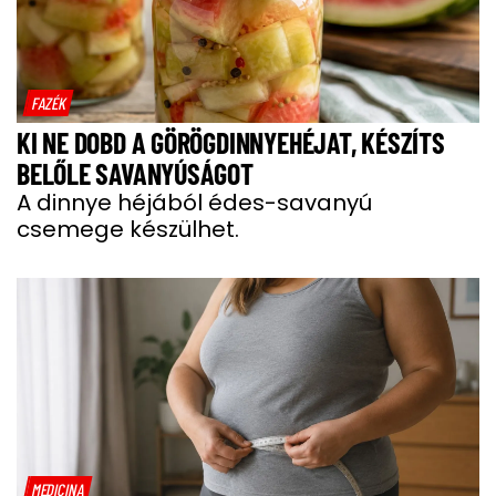
FAZÉK
KI NE DOBD A GÖRÖGDINNYEHÉJAT, KÉSZÍTS
BELŐLE SAVANYÚSÁGOT
A dinnye héjából édes-savanyú
csemege készülhet.
MEDICINA