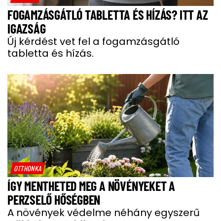
FOGAMZÁSGÁTLÓ TABLETTA ÉS HÍZÁS? ITT AZ
IGAZSÁG
Új kérdést vet fel a fogamzásgátló
tabletta és hízás.
OTTHONKA
ÍGY MENTHETED MEG A NÖVÉNYEKET A
PERZSELŐ HŐSÉGBEN
A növények védelme néhány egyszerű