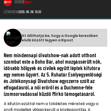
SZERZŐ
Ripost
LÉTREHOZVA
2026. 06. 08. 10:30
Itt állíthatja be, hogy a Google keresőben
elsők között legyen a Ripost
Nem mindennapi divatshow-nak adott otthont
szombat este a Boho Bár, ahol mozgássérült nők,
idősebb hölgyek és civilek együtt léptek kifutóra
egy nemes ügyért. Az 5. Ruhatár Esélyegyenlőségi
és Jótékonysági Divatshow egyszerre szólt az
elfogadásról, a női erőről és a Duchenne-féle
izomsorvadással küzdő Mirkó támogatásáról.
A kifutón ezúttal nem a tökéletes méretek vagy a
profi modellek világa került a középpontba. A