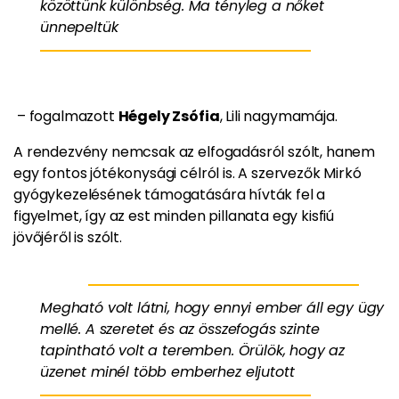
közöttünk különbség. Ma tényleg a nőket
ünnepeltük
– fogalmazott
Hégely Zsófia
, Lili nagymamája.
A rendezvény nemcsak az elfogadásról szólt, hanem
egy fontos jótékonysági célról is. A szervezők Mirkó
gyógykezelésének támogatására hívták fel a
figyelmet, így az est minden pillanata egy kisfiú
jövőjéről is szólt.
Megható volt látni, hogy ennyi ember áll egy ügy
mellé. A szeretet és az összefogás szinte
tapintható volt a teremben. Örülök, hogy az
üzenet minél több emberhez eljutott