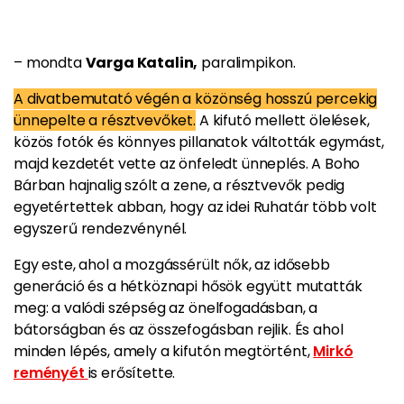
– mondta
Varga Katalin,
paralimpikon.
A divatbemutató végén a közönség hosszú percekig
ünnepelte a résztvevőket.
A kifutó mellett ölelések,
közös fotók és könnyes pillanatok váltották egymást,
majd kezdetét vette az önfeledt ünneplés. A Boho
Bárban hajnalig szólt a zene, a résztvevők pedig
egyetértettek abban, hogy az idei Ruhatár több volt
egyszerű rendezvénynél.
Egy este, ahol a mozgássérült nők, az idősebb
generáció és a hétköznapi hősök együtt mutatták
meg: a valódi szépség az önelfogadásban, a
bátorságban és az összefogásban rejlik. És ahol
minden lépés, amely a kifutón megtörtént,
Mirkó
reményét
is erősítette.