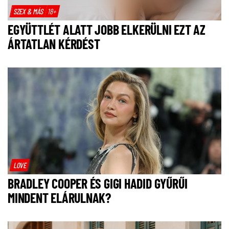
SZEX & MÁS
18+
EGYÜTTLÉT ALATT JOBB ELKERÜLNI EZT AZ
ÁRTATLAN KÉRDÉST
LOVE
BRADLEY COOPER ÉS GIGI HADID GYŰRŰI
MINDENT ELÁRULNAK?