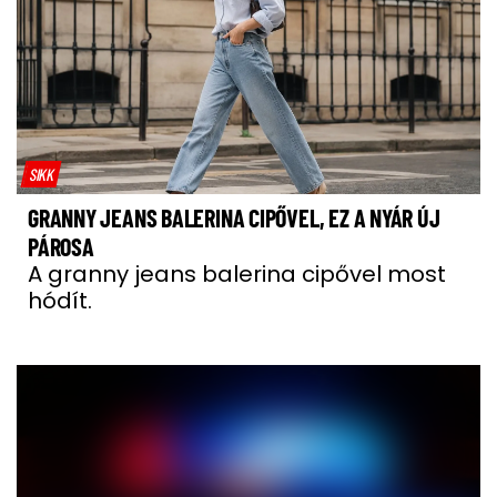
SIKK
GRANNY JEANS BALERINA CIPŐVEL, EZ A NYÁR ÚJ
PÁROSA
A granny jeans balerina cipővel most
hódít.