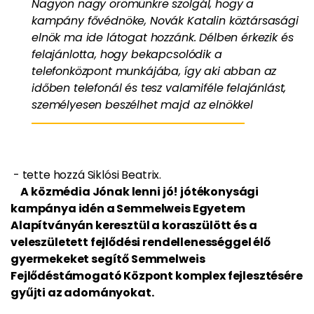
Nagyon nagy örömünkre szolgál, hogy a
kampány fővédnöke, Novák Katalin köztársasági
elnök ma ide látogat hozzánk. Délben érkezik és
felajánlotta, hogy bekapcsolódik a
telefonközpont munkájába, így aki abban az
időben telefonál és tesz valamiféle felajánlást,
személyesen beszélhet majd az elnökkel
- tette hozzá Siklósi Beatrix.
A közmédia Jónak lenni jó! jótékonysági
kampánya idén a Semmelweis Egyetem
Alapítványán keresztül a koraszülött és a
veleszületett fejlődési rendellenességgel élő
gyermekeket segítő Semmelweis
Fejlődéstámogató Központ komplex fejlesztésére
gyűjti az adományokat.