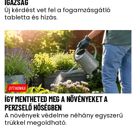
IGAZSÁG
Új kérdést vet fel a fogamzásgátló
tabletta és hízás.
OTTHONKA
ÍGY MENTHETED MEG A NÖVÉNYEKET A
PERZSELŐ HŐSÉGBEN
A növények védelme néhány egyszerű
trükkel megoldható.