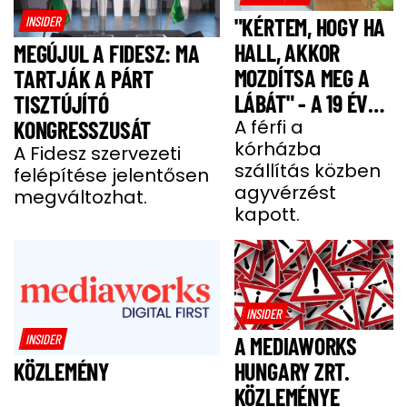
INSIDER
"KÉRTEM, HOGY HA
HALL, AKKOR
MEGÚJUL A FIDESZ: MA
MOZDÍTSA MEG A
TARTJÁK A PÁRT
LÁBÁT" - A 19 ÉVES
TISZTÚJÍTÓ
BENCE HÓNAPOKIG
A férfi a
KONGRESSZUSÁT
kórházba
KÓMÁBAN FEKÜDT
A Fidesz szervezeti
szállítás közben
felépítése jelentősen
A BALESETE UTÁN
agyvérzést
megváltozhat.
kapott.
INSIDER
INSIDER
A MEDIAWORKS
HUNGARY ZRT.
KÖZLEMÉNY
KÖZLEMÉNYE