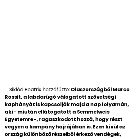
Siklósi Beatrix hozzáfűzte:
Olaszországból Marco
Rossit, a labdarúgó válogatott szövetségi
kapitányát is kapcsolják majd a nap folyamán,
aki - miután ellátogatott a Semmelweis
Egyetemre -, ragaszkodott hozzá, hogy részt
vegyen a kampány hajrájában is. Ezen kívül az
ország különböző részeiből érkező vendégek,