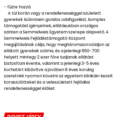
- fűzte hozzá.
A túl korán vagy a rendellenességgel született
gyerekek különösen gondos odafigyelést, komplex
támogatást igényelnek, ellátásukban országos
szinten a Semmelweis Egyetem szerepe alapvető. A
Semmelweis Fejlődéstámogató Központ
megújításának célja, hogy megháromszorozódjon az
ellátott gyerekek száma, és a jelenlegi 650-700
helyett mintegy 2 ezer főre tudjanak ellátást
biztosítani évente, valamint a jelenlegi 3-5 éves
korhatárt kibővítve a jövőben 8 éves korukig
szeretnék nyomon követni az egyetem klinikáin kezelt
koraszülötteket és a veleszületett fejlődési
rendellenességgel élőket.