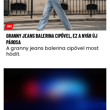
SIKK
GRANNY JEANS BALERINA CIPŐVEL, EZ A NYÁR ÚJ
PÁROSA
A granny jeans balerina cipővel most
hódít.