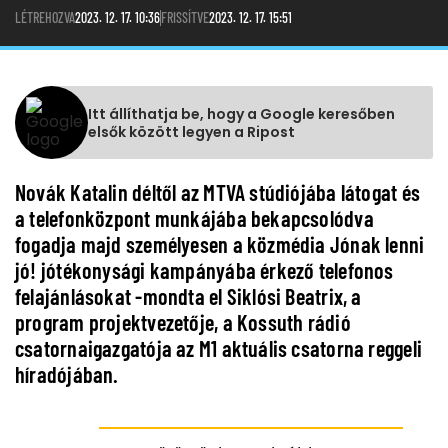
LÉTREHOZVA
2023. 12. 17. 10:36
FRISSÍTVE
2023. 12. 17. 15:51
Itt állíthatja be, hogy a Google keresőben
elsők között legyen a Ripost
Novák Katalin déltől az MTVA stúdiójába látogat és
a telefonközpont munkájába bekapcsolódva
fogadja majd személyesen a közmédia Jónak lenni
jó! jótékonysági kampányába érkező telefonos
felajánlásokat -mondta el Siklósi Beatrix, a
program projektvezetője, a Kossuth rádió
csatornaigazgatója az M1 aktuális csatorna reggeli
híradójában.