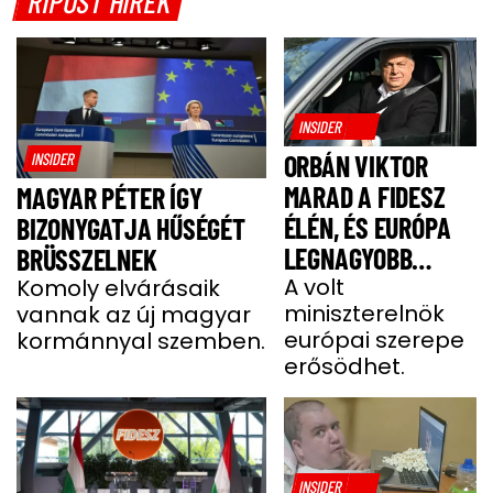
RIPOST HÍREK
INSIDER
INSIDER
ORBÁN VIKTOR
MARAD A FIDESZ
MAGYAR PÉTER ÍGY
ÉLÉN, ÉS EURÓPA
BIZONYGATJA HŰSÉGÉT
LEGNAGYOBB
BRÜSSZELNEK
JOBBOLDALI
A volt
Komoly elvárásaik
miniszterelnök
vannak az új magyar
SZÖVETSÉGÉT
európai szerepe
kormánnyal szemben.
ÉPÍTI TOVÁBB
erősödhet.
INSIDER