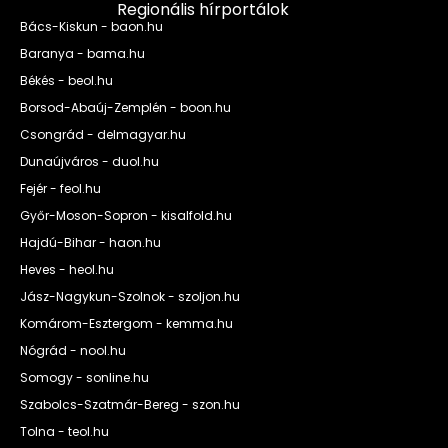
Regionális hírportálok
Bács-Kiskun - baon.hu
Baranya - bama.hu
Békés - beol.hu
Borsod-Abaúj-Zemplén - boon.hu
Csongrád - delmagyar.hu
Dunaújváros - duol.hu
Fejér - feol.hu
Győr-Moson-Sopron - kisalfold.hu
Hajdú-Bihar - haon.hu
Heves - heol.hu
Jász-Nagykun-Szolnok - szoljon.hu
Komárom-Esztergom - kemma.hu
Nógrád - nool.hu
Somogy - sonline.hu
Szabolcs-Szatmár-Bereg - szon.hu
Tolna - teol.hu