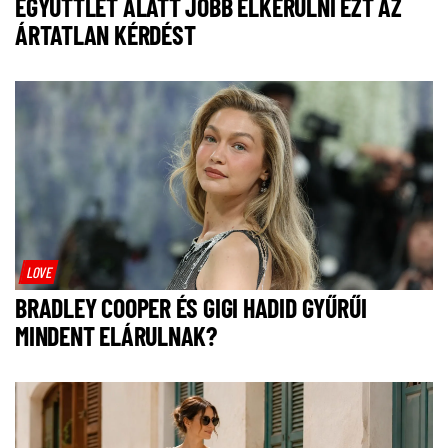
EGYÜTTLÉT ALATT JOBB ELKERÜLNI EZT AZ
ÁRTATLAN KÉRDÉST
LOVE
BRADLEY COOPER ÉS GIGI HADID GYŰRŰI
MINDENT ELÁRULNAK?