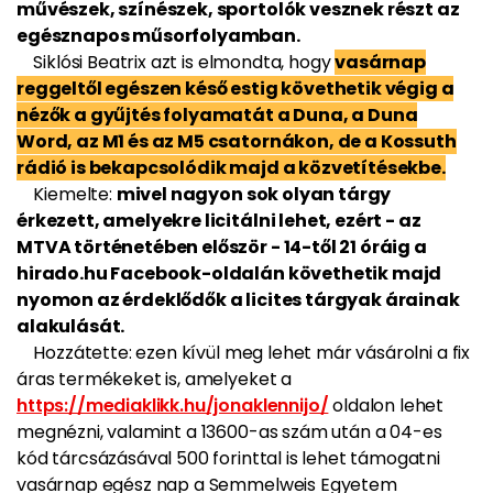
művészek, színészek, sportolók vesznek részt az
egésznapos műsorfolyamban.
Siklósi Beatrix azt is elmondta, hogy
vasárnap
reggeltől egészen késő estig követhetik végig a
nézők a gyűjtés folyamatát a Duna, a Duna
Word, az M1 és az M5 csatornákon, de a Kossuth
rádió is bekapcsolódik majd a közvetítésekbe.
Kiemelte:
mivel nagyon sok olyan tárgy
érkezett, amelyekre licitálni lehet, ezért - az
MTVA történetében először - 14-től 21 óráig a
hirado.hu Facebook-oldalán követhetik majd
nyomon az érdeklődők a licites tárgyak árainak
alakulását.
Hozzátette: ezen kívül meg lehet már vásárolni a fix
áras termékeket is, amelyeket a
https://mediaklikk.hu/jonaklennijo/
oldalon lehet
megnézni, valamint a 13600-as szám után a 04-es
kód tárcsázásával 500 forinttal is lehet támogatni
vasárnap egész nap a Semmelweis Egyetem