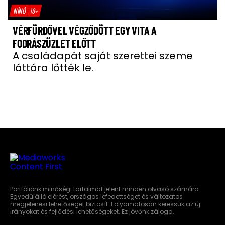
NÍNÓ
18+
VÉRFÜRDŐVEL VÉGZŐDÖTT EGY VITA A
FODRÁSZÜZLET ELŐTT
A családapát saját szerettei szeme
láttára lőtték le.
Portfóliónk minőségi tartalmat jelent minden olvasó számára.
Egyedülálló elérést, országos lefedettséget és változatos
megjelenési lehetőséget biztosít. Folyamatosan keressük az új
irányokat és fejlődési lehetőségeket. Ez jövőnk záloga.