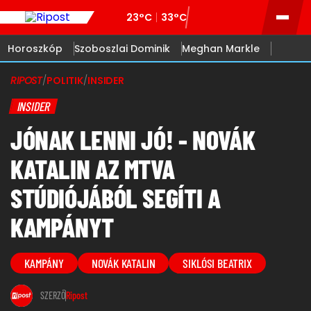
23°C
33°C
Horoszkóp
Szoboszlai Dominik
Meghan Markle
RIPOST
/
POLITIK
/
INSIDER
INSIDER
JÓNAK LENNI JÓ! - NOVÁK
KATALIN AZ MTVA
STÚDIÓJÁBÓL SEGÍTI A
KAMPÁNYT
KAMPÁNY
NOVÁK KATALIN
SIKLÓSI BEATRIX
SZERZŐ
Ripost