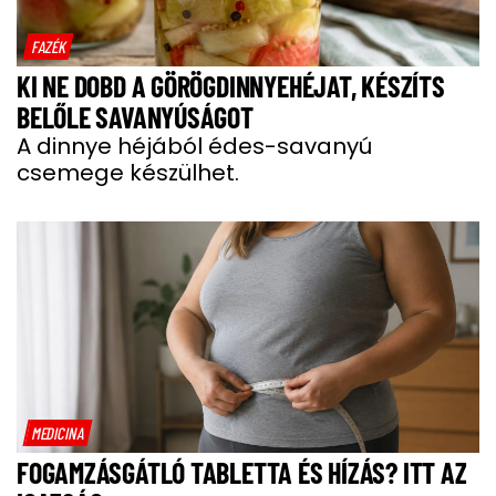
FAZÉK
KI NE DOBD A GÖRÖGDINNYEHÉJAT, KÉSZÍTS
BELŐLE SAVANYÚSÁGOT
A dinnye héjából édes-savanyú
csemege készülhet.
MEDICINA
FOGAMZÁSGÁTLÓ TABLETTA ÉS HÍZÁS? ITT AZ