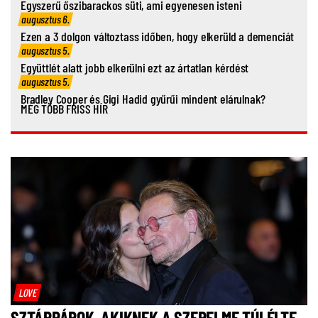
Egyszerű őszibarackos süti, ami egyenesen isteni
augusztus 6.
Ezen a 3 dolgon változtass időben, hogy elkerüld a demenciát
augusztus 5.
Együttlét alatt jobb elkerülni ezt az ártatlan kérdést
augusztus 5.
Bradley Cooper és Gigi Hadid gyűrűi mindent elárulnak?
MÉG TÖBB FRISS HÍR
LOVE
SZTÁRPÁROK, AKIKNEK A SZERELME TÚLÉLTE