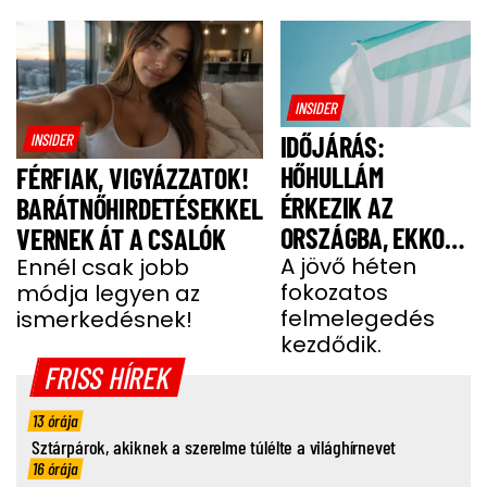
INSIDER
INSIDER
IDŐJÁRÁS:
HŐHULLÁM
FÉRFIAK, VIGYÁZZATOK!
ÉRKEZIK AZ
BARÁTNŐHIRDETÉSEKKEL
ORSZÁGBA, EKKOR
VERNEK ÁT A CSALÓK
ÉR IDE
A jövő héten
Ennél csak jobb
fokozatos
módja legyen az
felmelegedés
ismerkedésnek!
kezdődik.
FRISS HÍREK
13 órája
Sztárpárok, akiknek a szerelme túlélte a világhírnevet
16 órája