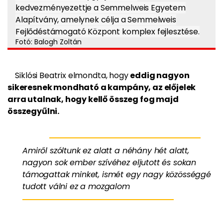
kedvezményezettje a Semmelweis Egyetem
Alapítvány, amelynek célja a Semmelweis
Fejlődéstámogató Központ komplex fejlesztése.
Fotó: Balogh Zoltán
Siklósi Beatrix elmondta, hogy
eddig nagyon
sikeresnek mondható a kampány, az előjelek
arra utalnak, hogy kellő összeg fog majd
összegyűlni.
Amiről szóltunk ez alatt a néhány hét alatt,
nagyon sok ember szívéhez eljutott és sokan
támogattak minket, ismét egy nagy közösséggé
tudott válni ez a mozgalom