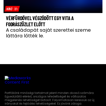
NÍNÓ
18+
VÉRFÜRDŐVEL VÉGZŐDÖTT EGY VITA A
FODRÁSZÜZLET ELŐTT
A családapát saját szerettei szeme
láttára lőtték le.
Portfóliónk minőségi tartalmat jelent minden olvasó számára.
Egyedülálló elérést, országos lefedettséget és változatos
megjelenési lehetőséget biztosít. Folyamatosan keressük az új
irányokat és fejlődési lehetőségeket. Ez jövőnk záloga.