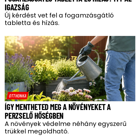
IGAZSÁG
Új kérdést vet fel a fogamzásgátló
tabletta és hízás.
OTTHONKA
ÍGY MENTHETED MEG A NÖVÉNYEKET A
PERZSELŐ HŐSÉGBEN
A növények védelme néhány egyszerű
trükkel megoldható.