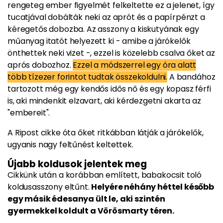
rengeteg ember figyelmét felkeltette ez a jelenet, így
tucatjával dobálták neki az aprót és a papírpénzt a
kéregetős dobozba. Az asszony a kiskutyának egy
műanyag itatót helyezett ki - amibe a járókelők
önthettek neki vizet -, ezzel is közelebb csalva őket az
aprós dobozhoz.
Ezzel a módszerrel egy óra alatt
több tízezer forintot tudtak összekoldulni.
A bandához
tartozott még egy kendős idős nő és egy kopasz férfi
is, aki mindenkit elzavart, aki kérdezgetni akarta az
"embereit".
A Ripost cikke óta őket ritkábban látják a járókelők,
ugyanis nagy feltűnést keltettek.
Újabb koldusok jelentek meg
Cikkünk után a korábban említett, babakocsit toló
koldusasszony eltűnt.
Helyére néhány héttel később
egy másik édesanya ült le, aki szintén
gyermekkel koldult a Vörösmarty téren.