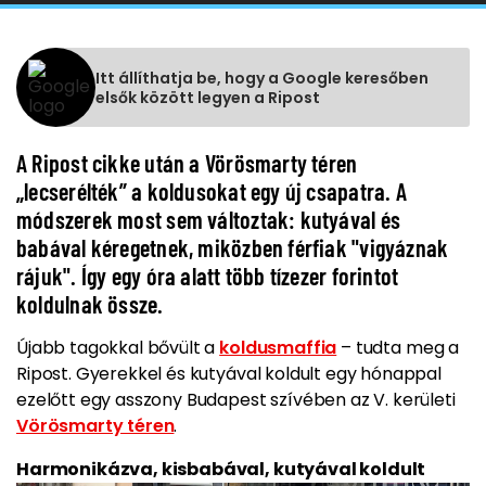
Itt állíthatja be, hogy a Google keresőben
elsők között legyen a Ripost
A Ripost cikke után a Vörösmarty téren
„lecserélték” a koldusokat egy új csapatra. A
módszerek most sem változtak: kutyával és
babával kéregetnek, miközben férfiak "vigyáznak
rájuk". Így egy óra alatt több tízezer forintot
koldulnak össze.
Újabb tagokkal bővült a
koldusmaffia
– tudta meg a
Ripost. Gyerekkel és kutyával koldult egy hónappal
ezelőtt egy asszony Budapest szívében az V. kerületi
Vörösmarty téren
.
Harmonikázva, kisbabával, kutyával koldult