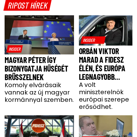
RIPOST HÍREK
INSIDER
INSIDER
ORBÁN VIKTOR
MARAD A FIDESZ
MAGYAR PÉTER ÍGY
ÉLÉN, ÉS EURÓPA
BIZONYGATJA HŰSÉGÉT
LEGNAGYOBB
BRÜSSZELNEK
JOBBOLDALI
A volt
Komoly elvárásaik
miniszterelnök
vannak az új magyar
SZÖVETSÉGÉT
európai szerepe
kormánnyal szemben.
ÉPÍTI TOVÁBB
erősödhet.