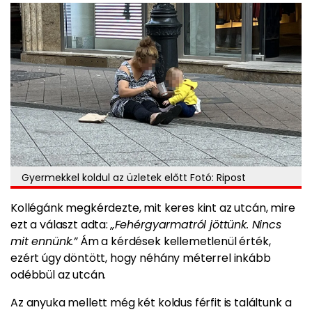
Gyermekkel koldul az üzletek előtt Fotó: Ripost
Kollégánk megkérdezte, mit keres kint az utcán, mire
ezt a választ adta:
„Fehérgyarmatról jöttünk. Nincs
mit ennünk.”
Ám a kérdések kellemetlenül érték,
ezért úgy döntött, hogy néhány méterrel inkább
odébbül az utcán.
Az anyuka mellett még két koldus férfit is találtunk a