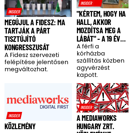
INSIDER
INSIDER
"KÉRTEM, HOGY HA
HALL, AKKOR
MEGÚJUL A FIDESZ: MA
MOZDÍTSA MEG A
TARTJÁK A PÁRT
LÁBÁT" - A 19 ÉVES
TISZTÚJÍTÓ
BENCE HÓNAPOKIG
A férfi a
KONGRESSZUSÁT
kórházba
KÓMÁBAN FEKÜDT
A Fidesz szervezeti
szállítás közben
felépítése jelentősen
A BALESETE UTÁN
agyvérzést
megváltozhat.
kapott.
INSIDER
INSIDER
A MEDIAWORKS
HUNGARY ZRT.
KÖZLEMÉNY