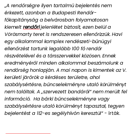
„
A rendőrségre ilyen tartalmú bejelentés nem
érkezett, azonban a Budapesti Rendőr-
főkapitányság a belvárosban folyamatosan
kiemelt
rendőri
jelenlétet biztosít, ezen belül a
Vörösmarty teret is rendszeresen ellenőrizzük. Havi
egy alkalommal komplex rendészeti-bűnügyi
ellenőrzést tartunk legalább 100 fő rendőr
részvételével és a társszervekkel közösen. Ennek
eredményéről minden alkalommal beszámolunk a
rendőrség honlapján. A mai napon is kimentek az V.
kerületi járőrök a kérdéses területre, ahol
szabálysértésre, bűncselekményre utaló körülményt
nem találtak. A „szervezett bandáról” nem merült fel
információ. Ha bárki bűncselekményre vagy
szabálysértésre utaló körülményt tapasztal, tegyen
bejelentést a 112-es segélyhívón keresztül”
- írták.