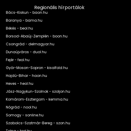
Regionális hírportálok
Bács-Kiskun - baon.hu
Baranya - bama.hu
Békés - beol.hu
Borsod-Abaúj-Zemplén - boon.hu
Csongrád - delmagyar.hu
Dunaújváros - duol.hu
Fejér - feol.hu
Győr-Moson-Sopron - kisalfold.hu
Hajdú-Bihar - haon.hu
Heves - heol.hu
Jász-Nagykun-Szolnok - szoljon.hu
Komárom-Esztergom - kemma.hu
Nógrád - nool.hu
Somogy - sonline.hu
Szabolcs-Szatmár-Bereg - szon.hu
Tolna - teol.hu