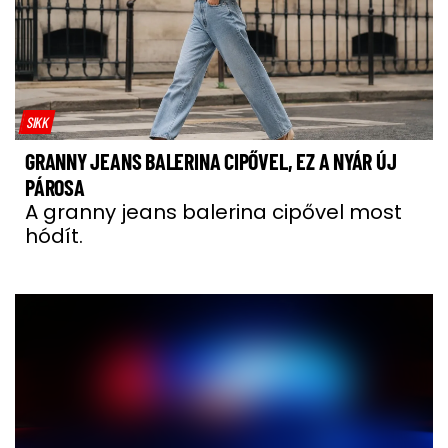
SIKK
GRANNY JEANS BALERINA CIPŐVEL, EZ A NYÁR ÚJ
PÁROSA
A granny jeans balerina cipővel most
hódít.