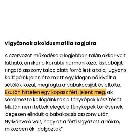
Vigyáznak a koldusmaffia tagjaira
A szervezet működése a legjobban talán akkor volt
látható, amikor a korábbi harmonikázó, kisbabáját
ringató asszony talpa alatt forró lett a talaj. Ugyanis
kollégáink jelenléte miatt egy idegen nő kivált a
sétálók közül, megfogta a babakocsiját és eltolta.
Ezután hirtelen egy kopasz férfi jelent meg,
aki
sérelmezte kollégáinknak a fényképek készítését.
Miután nem tettek eleget a fényképek törlésének,
idegesen elindult a babakocsis asszony után.
Nyilvánvaló volt, hogy ez a férfi vigyázott a nőkre,
miközben ők „dolgoztak”.