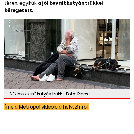
téren, egyikük
a jól bevált kutyás trükkel
kéregetett.
A "klasszikus" kutyás trükk... Fotó: Ripost
Íme a Metropol videója a helyszínről: