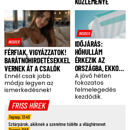
KÖZLEMÉNYE
INSIDER
INSIDER
IDŐJÁRÁS:
HŐHULLÁM
FÉRFIAK, VIGYÁZZATOK!
ÉRKEZIK AZ
BARÁTNŐHIRDETÉSEKKEL
ORSZÁGBA, EKKOR
VERNEK ÁT A CSALÓK
ÉR IDE
A jövő héten
Ennél csak jobb
fokozatos
módja legyen az
felmelegedés
ismerkedésnek!
kezdődik.
FRISS HÍREK
Tegnap, 13:45
Sztárpárok, akiknek a szerelme túlélte a világhírnevet
Tegnap, 9:58