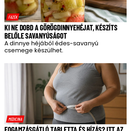
FAZÉK
KI NE DOBD A GÖRÖGDINNYEHÉJAT, KÉSZÍTS
BELŐLE SAVANYÚSÁGOT
A dinnye héjából édes-savanyú
csemege készülhet.
MEDICINA
FOGAMZÁSGÁTLÓ TABLETTA ÉS HÍZÁS? ITT AZ