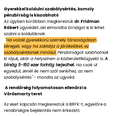
Gyerekkel koldulni szabálysértés, komoly
pénzbírság is kiszabható
Az ügyben korábban megkerestük
dr. Fridman
Róbert
ügyvédet, aki elmondta: bírságot is ki lehet
szabni a koldulóknak.
"
Ha valaki gyerekkorú személy társaságában
kéreget, vagy ha zaklatja a járókelőket, ez
szabálysértésnek minősül.
Pénzbírságot szabhatnak
ki rájuk, akár a helyszínen a közterületfelügyelő is.
A
bírság 5-150 ezer forintig terjedhet.
Ha csak ül
egyedül, zenél és nem szól senkihez, az nem
szabálysértés"
- mondta az ügyvéd.
A rendőrség folyamatosan ellenőrzi a
Vörösmarty teret
Az eset kapcsán megkerestük a BRFK-t, egyelőre a
rendőrségre bejelentés nem érkezett.