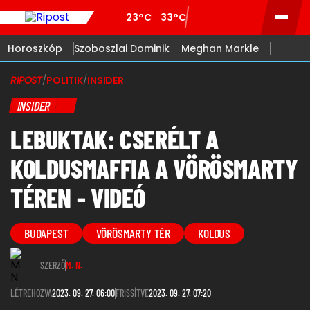
23°C
33°C
Horoszkóp
Szoboszlai Dominik
Meghan Markle
RIPOST
/
POLITIK
/
INSIDER
INSIDER
LEBUKTAK: CSERÉLT A
KOLDUSMAFFIA A VÖRÖSMARTY
TÉREN - VIDEÓ
BUDAPEST
VÖRÖSMARTY TÉR
KOLDUS
SZERZŐ
M. N.
LÉTREHOZVA
2023. 09. 27. 06:00
FRISSÍTVE
2023. 09. 27. 07:20