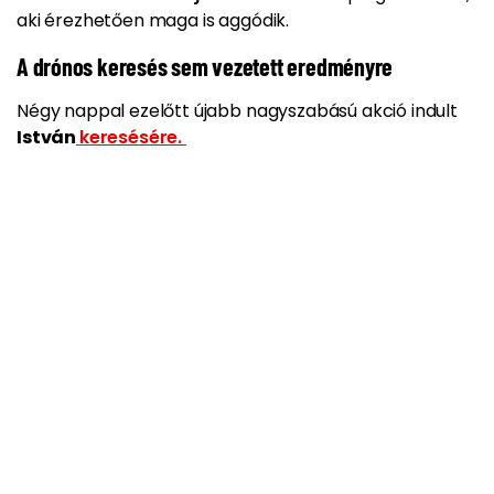
aki érezhetően maga is aggódik.
A drónos keresés sem vezetett eredményre
Négy nappal ezelőtt újabb nagyszabású akció indult
István
keresésére.