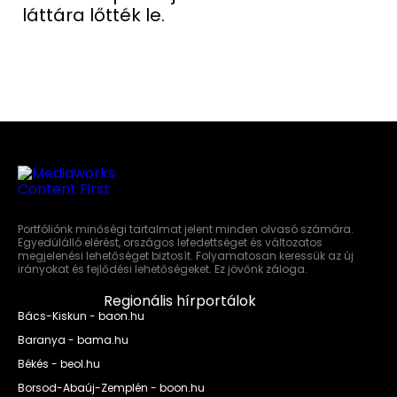
láttára lőtték le.
Portfóliónk minőségi tartalmat jelent minden olvasó számára.
Egyedülálló elérést, országos lefedettséget és változatos
megjelenési lehetőséget biztosít. Folyamatosan keressük az új
irányokat és fejlődési lehetőségeket. Ez jövőnk záloga.
Regionális hírportálok
Bács-Kiskun - baon.hu
Baranya - bama.hu
Békés - beol.hu
Borsod-Abaúj-Zemplén - boon.hu