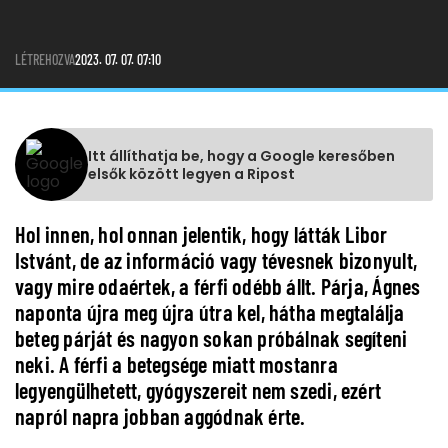
LÉTREHOZVA
2023. 07. 07. 07:10
Itt állíthatja be, hogy a Google keresőben
elsők között legyen a Ripost
Hol innen, hol onnan jelentik, hogy látták Libor
Istvánt, de az információ vagy tévesnek bizonyult,
vagy mire odaértek, a férfi odébb állt. Párja, Ágnes
naponta újra meg újra útra kel, hátha megtalálja
beteg párját és nagyon sokan próbálnak segíteni
neki. A férfi a betegsége miatt mostanra
legyengülhetett, gyógyszereit nem szedi, ezért
napról napra jobban aggódnak érte.