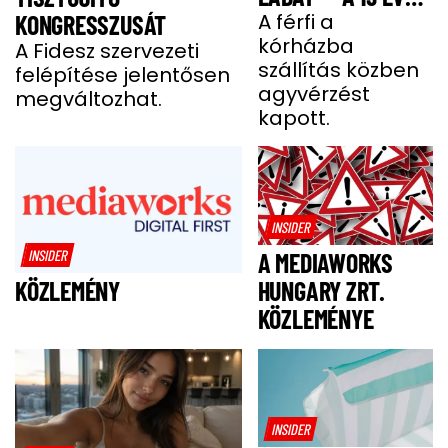
BENCE HÓNAPOKIG
A férfi a
KONGRESSZUSÁT
kórházba
KÓMÁBAN FEKÜDT
A Fidesz szervezeti
szállítás közben
felépítése jelentősen
A BALESETE UTÁN
agyvérzést
megváltozhat.
kapott.
INSIDER
INSIDER
A MEDIAWORKS
HUNGARY ZRT.
KÖZLEMÉNY
KÖZLEMÉNYE
INSIDER