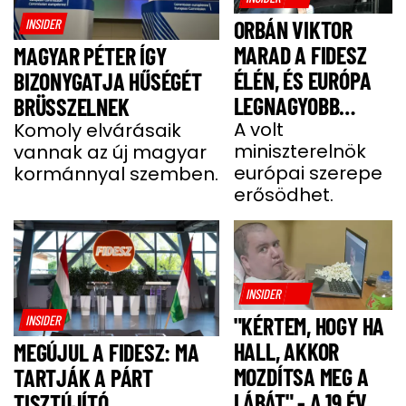
INSIDER
ORBÁN VIKTOR
MARAD A FIDESZ
MAGYAR PÉTER ÍGY
ÉLÉN, ÉS EURÓPA
BIZONYGATJA HŰSÉGÉT
LEGNAGYOBB
BRÜSSZELNEK
JOBBOLDALI
A volt
Komoly elvárásaik
miniszterelnök
vannak az új magyar
SZÖVETSÉGÉT
európai szerepe
kormánnyal szemben.
ÉPÍTI TOVÁBB
erősödhet.
INSIDER
INSIDER
"KÉRTEM, HOGY HA
HALL, AKKOR
MEGÚJUL A FIDESZ: MA
MOZDÍTSA MEG A
TARTJÁK A PÁRT
LÁBÁT" - A 19 ÉVES
TISZTÚJÍTÓ