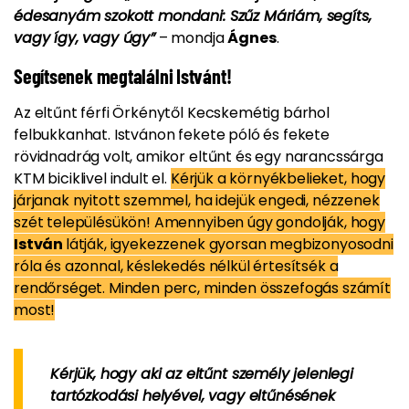
édesanyám szokott mondani: Szűz Máriám, segíts,
vagy így, vagy úgy”
– mondja
Ágnes
.
Segítsenek megtalálni Istvánt!
Az eltűnt férfi Örkénytől Kecskemétig bárhol
felbukkanhat. Istvánon fekete póló és fekete
rövidnadrág volt, amikor eltűnt és egy narancssárga
KTM biciklivel indult el.
Kérjük a környékbelieket, hogy
járjanak nyitott szemmel, ha idejük engedi, nézzenek
szét településükön! Amennyiben úgy gondolják, hogy
István
látják, igyekezzenek gyorsan megbizonyosodni
róla és azonnal, késlekedés nélkül értesítsék a
rendőrséget. Minden perc, minden összefogás számít
most!
Kérjük, hogy aki az eltűnt személy jelenlegi
tartózkodási helyével, vagy eltűnésének