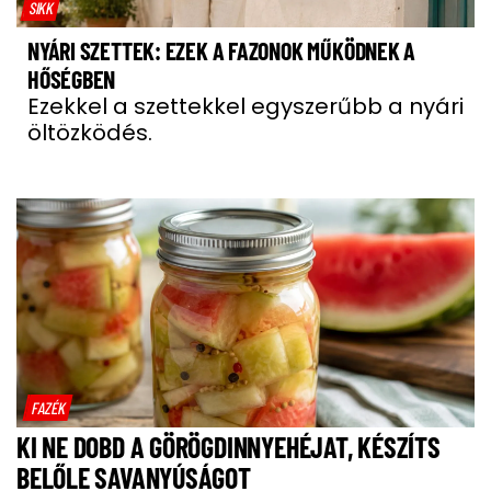
SIKK
NYÁRI SZETTEK: EZEK A FAZONOK MŰKÖDNEK A
HŐSÉGBEN
Ezekkel a szettekkel egyszerűbb a nyári
öltözködés.
FAZÉK
KI NE DOBD A GÖRÖGDINNYEHÉJAT, KÉSZÍTS
BELŐLE SAVANYÚSÁGOT