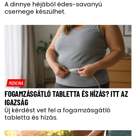
A dinnye héjából édes-savanyú
csemege készülhet.
MEDICINA
FOGAMZÁSGÁTLÓ TABLETTA ÉS HÍZÁS? ITT AZ
IGAZSÁG
Új kérdést vet fel a fogamzásgátló
tabletta és hízás.