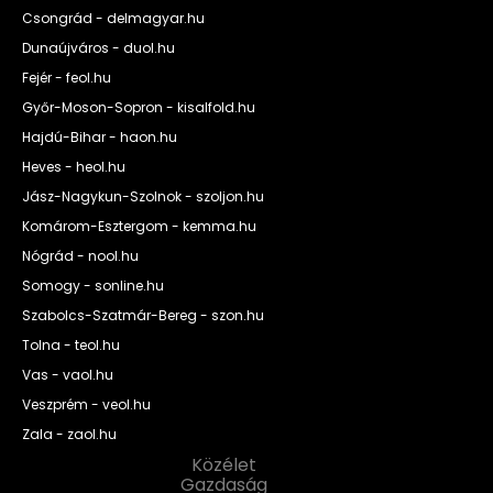
Csongrád - delmagyar.hu
Dunaújváros - duol.hu
Fejér - feol.hu
Győr-Moson-Sopron - kisalfold.hu
Hajdú-Bihar - haon.hu
Heves - heol.hu
Jász-Nagykun-Szolnok - szoljon.hu
Komárom-Esztergom - kemma.hu
Nógrád - nool.hu
Somogy - sonline.hu
Szabolcs-Szatmár-Bereg - szon.hu
Tolna - teol.hu
Vas - vaol.hu
Veszprém - veol.hu
Zala - zaol.hu
Közélet
Gazdaság