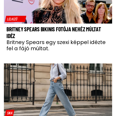
LELKIZŐ
BRITNEY SPEARS BIKINIS FOTÓJA NEHÉZ MÚLTAT
IDÉZ
Britney Spears egy szexi képpel idézte
fel a fájó múltat.
SIKK