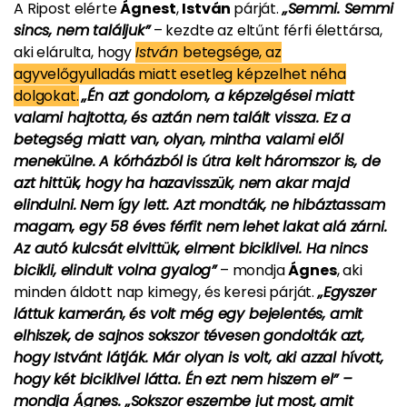
A Ripost elérte
Ágnest
,
István
párját.
„Semmi. Semmi
sincs, nem találjuk”
– kezdte az eltűnt férfi élettársa,
aki elárulta, hogy
István
betegsége, az
agyvelőgyulladás miatt esetleg képzelhet néha
dolgokat.
„Én azt gondolom, a képzelgései miatt
valami hajtotta, és aztán nem talált vissza. Ez a
betegség miatt van, olyan, mintha valami elől
menekülne. A kórházból is útra kelt háromszor is, de
azt hittük, hogy ha hazavisszük, nem akar majd
elindulni. Nem így lett. Azt mondták, ne hibáztassam
magam, egy 58 éves férfit nem lehet lakat alá zárni.
Az autó kulcsát elvittük, elment biciklivel. Ha nincs
bicikli, elindult volna gyalog”
– mondja
Ágnes
, aki
minden áldott nap kimegy, és keresi párját.
„Egyszer
láttuk kamerán, és volt még egy bejelentés, amit
elhiszek, de sajnos sokszor tévesen gondolták azt,
hogy Istvánt látják. Már olyan is volt, aki azzal hívott,
hogy két biciklivel látta. Én ezt nem hiszem el” –
mondja Ágnes. „Sokszor eszembe jut most, amit