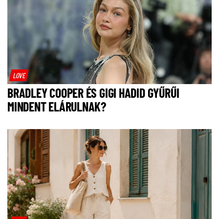
LOVE
BRADLEY COOPER ÉS GIGI HADID GYŰRŰI
MINDENT ELÁRULNAK?