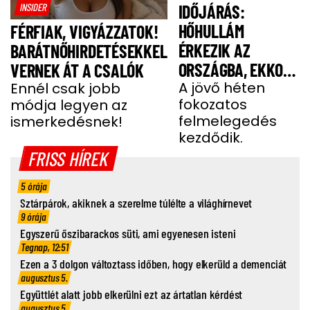
INSIDER
IDŐJÁRÁS:
HŐHULLÁM
FÉRFIAK, VIGYÁZZATOK!
ÉRKEZIK AZ
BARÁTNŐHIRDETÉSEKKEL
ORSZÁGBA, EKKOR
VERNEK ÁT A CSALÓK
ÉR IDE
A jövő héten
Ennél csak jobb
fokozatos
módja legyen az
felmelegedés
ismerkedésnek!
kezdődik.
FRISS HÍREK
5 órája
Sztárpárok, akiknek a szerelme túlélte a világhírnevet
9 órája
Egyszerű őszibarackos süti, ami egyenesen isteni
Tegnap, 12:51
Ezen a 3 dolgon változtass időben, hogy elkerüld a demenciát
augusztus 5.
Együttlét alatt jobb elkerülni ezt az ártatlan kérdést
augusztus 5.