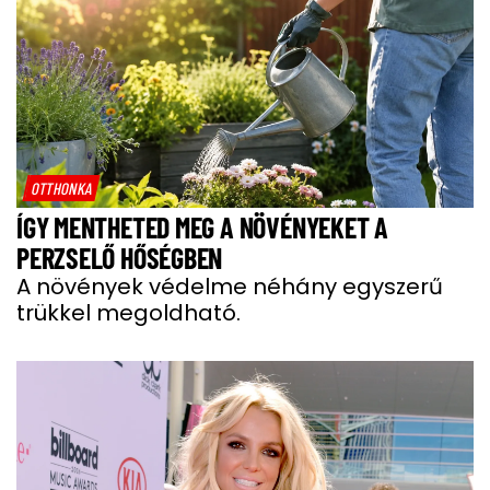
OTTHONKA
ÍGY MENTHETED MEG A NÖVÉNYEKET A
PERZSELŐ HŐSÉGBEN
A növények védelme néhány egyszerű
trükkel megoldható.