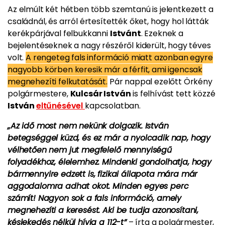
Az elmúlt két hétben több szemtanú is jelentkezett a
családnál, és arról értesítették őket, hogy hol látták
kerékpárjával felbukkanni
Istvánt
. Ezeknek a
bejelentéseknek a nagy részéről kiderült, hogy téves
volt.
A rengeteg fals információ miatt azonban egyre
nagyobb körben keresik már a férfit, ami igencsak
megnehezíti felkutatását.
Pár nappal ezelőtt Örkény
polgármestere,
Kulcsár István
is felhívást tett közzé
István
eltűnésével
kapcsolatban.
„Az idő most nem nekünk dolgozik. István
betegséggel küzd, és ez már a nyolcadik nap, hogy
vélhetően nem jut megfelelő mennyiségű
folyadékhoz, élelemhez. Mindenki gondolhatja, hogy
bármennyire edzett is, fizikai állapota mára már
aggodalomra adhat okot. Minden egyes perc
számít! Nagyon sok a fals információ, amely
megnehezíti a keresést. Aki be tudja azonosítani,
késlekedés nélkül hívja a 112-t”
– írta a polgármester,