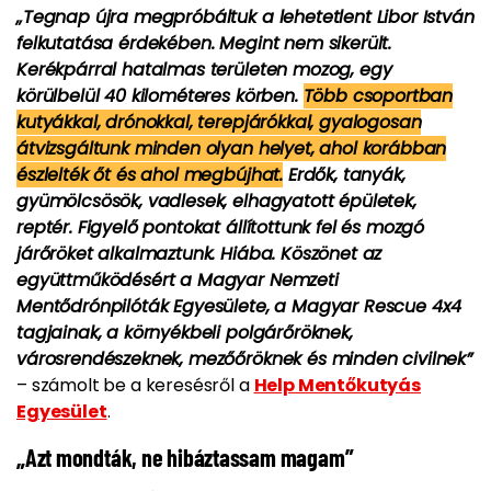
„Tegnap újra megpróbáltuk a lehetetlent Libor István
felkutatása érdekében. Megint nem sikerült.
Kerékpárral hatalmas területen mozog, egy
körülbelül 40 kilométeres körben.
Több csoportban
kutyákkal, drónokkal, terepjárókkal, gyalogosan
átvizsgáltunk minden olyan helyet, ahol korábban
észlelték őt és ahol megbújhat.
Erdők, tanyák,
gyümölcsösök, vadlesek, elhagyatott épületek,
reptér. Figyelő pontokat állítottunk fel és mozgó
járőröket alkalmaztunk. Hiába. Köszönet az
együttműködésért a Magyar Nemzeti
Mentődrónpilóták Egyesülete, a Magyar Rescue 4x4
tagjainak, a környékbeli polgárőröknek,
városrendészeknek, mezőőröknek és minden civilnek”
– számolt be a keresésről a
Help Mentőkutyás
Egyesület
.
„Azt mondták, ne hibáztassam magam”