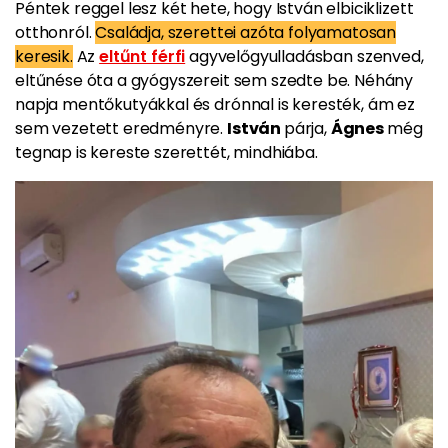
Péntek reggel lesz két hete, hogy István elbiciklizett
otthonról.
Családja, szerettei azóta folyamatosan
keresik.
Az
eltűnt férfi
agyvelőgyulladásban szenved,
eltűnése óta a gyógyszereit sem szedte be. Néhány
napja mentőkutyákkal és drónnal is keresték, ám ez
sem vezetett eredményre.
István
párja,
Ágnes
még
tegnap is kereste szerettét, mindhiába.