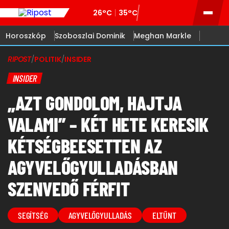
26°C
35°C
Horoszkóp
Szoboszlai Dominik
Meghan Markle
RIPOST
/
POLITIK
/
INSIDER
INSIDER
„AZT GONDOLOM, HAJTJA
VALAMI” – KÉT HETE KERESIK
KÉTSÉGBEESETTEN AZ
AGYVELŐGYULLADÁSBAN
SZENVEDŐ FÉRFIT
SEGÍTSÉG
AGYVELŐGYULLADÁS
ELTŰNT