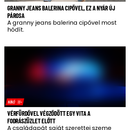
GRANNY JEANS BALERINA CIPŐVEL, EZ A NYÁR ÚJ
PÁROSA
A granny jeans balerina cipővel most
hódít.
NÍNÓ
18+
VÉRFÜRDŐVEL VÉGZŐDÖTT EGY VITA A
FODRÁSZÜZLET ELŐTT
A családapát saját szerettei szeme