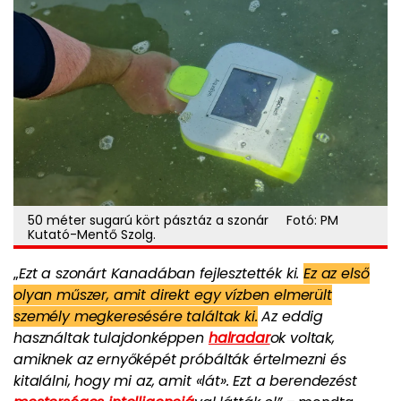
50 méter sugarú kört pásztáz a szonár Fotó: PM
Kutató-Mentő Szolg.
„
Ezt a szonárt Kanadában fejlesztették ki.
Ez az első
olyan műszer, amit direkt egy vízben elmerült
személy megkeresésére találtak ki.
Az eddig
használtak tulajdonképpen
halradar
ok voltak,
amiknek az ernyőképét próbálták értelmezni és
kitalálni, hogy mi az, amit «lát». Ezt a berendezést