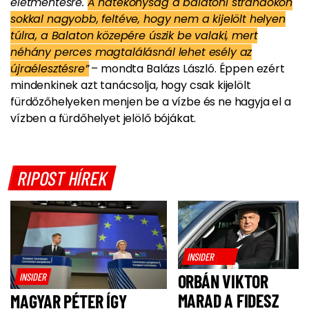
életmentésre.
A hatékonyság a balatoni strandokon
sokkal nagyobb, feltéve, hogy nem a kijelölt helyen
túlra, a Balaton közepére úszik be valaki, mert
néhány perces magtalálásnál lehet esély az
újraélesztésre”
– mondta Balázs László. Éppen ezért
mindenkinek azt tanácsolja, hogy csak kijelölt
fürdőzőhelyeken menjen be a vízbe és ne hagyja el a
vízben a fürdőhelyet jelölő bójákat.
RIPOST HÍREK
INSIDER
INSIDER
ORBÁN VIKTOR
MARAD A FIDESZ
MAGYAR PÉTER ÍGY