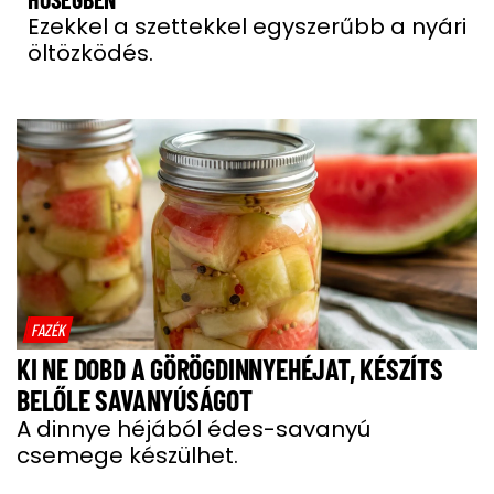
Ezekkel a szettekkel egyszerűbb a nyári
öltözködés.
FAZÉK
KI NE DOBD A GÖRÖGDINNYEHÉJAT, KÉSZÍTS
BELŐLE SAVANYÚSÁGOT
A dinnye héjából édes-savanyú
csemege készülhet.