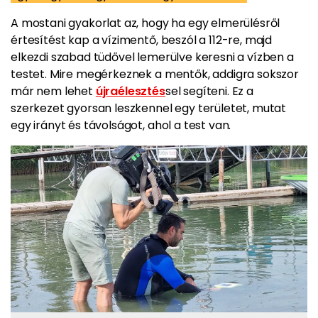
A mostani gyakorlat az, hogy ha egy elmerülésről
értesítést kap a vízimentő, beszól a 112-re, majd
elkezdi szabad tüdővel lemerülve keresni a vízben a
testet. Mire megérkeznek a mentők, addigra sokszor
már nem lehet
újraélesztés
sel segíteni. Ez a
szerkezet gyorsan leszkennel egy területet, mutat
egy irányt és távolságot, ahol a test van.