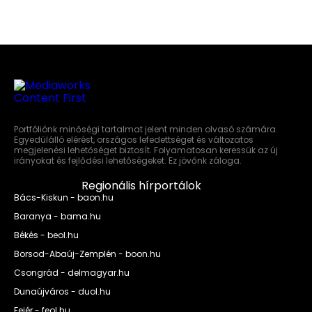
Portfóliónk minőségi tartalmat jelent minden olvasó számára.
Egyedülálló elérést, országos lefedettséget és változatos
megjelenési lehetőséget biztosít. Folyamatosan keressük az új
irányokat és fejlődési lehetőségeket. Ez jövőnk záloga.
Regionális hírportálok
Bács-Kiskun - baon.hu
Baranya - bama.hu
Békés - beol.hu
Borsod-Abaúj-Zemplén - boon.hu
Csongrád - delmagyar.hu
Dunaújváros - duol.hu
Fejér - feol.hu