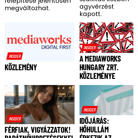
felépítése jelentősen
A BALESETE UTÁN
agyvérzést
megváltozhat.
kapott.
INSIDER
INSIDER
A MEDIAWORKS
HUNGARY ZRT.
KÖZLEMÉNY
KÖZLEMÉNYE
INSIDER
INSIDER
IDŐJÁRÁS:
HŐHULLÁM
FÉRFIAK, VIGYÁZZATOK!
ÉRKEZIK AZ