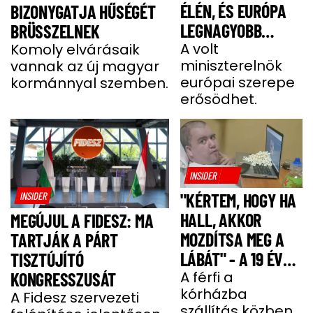
ÉLÉN, ÉS EURÓPA
BIZONYGATJA HŰSÉGÉT
LEGNAGYOBB
BRÜSSZELNEK
JOBBOLDALI
A volt
Komoly elvárásaik
miniszterelnök
vannak az új magyar
SZÖVETSÉGÉT
európai szerepe
kormánnyal szemben.
ÉPÍTI TOVÁBB
erősödhet.
INSIDER
INSIDER
"KÉRTEM, HOGY HA
HALL, AKKOR
MEGÚJUL A FIDESZ: MA
MOZDÍTSA MEG A
TARTJÁK A PÁRT
LÁBÁT" - A 19 ÉVES
TISZTÚJÍTÓ
BENCE HÓNAPOKIG
A férfi a
KONGRESSZUSÁT
kórházba
KÓMÁBAN FEKÜDT
A Fidesz szervezeti
szállítás közben