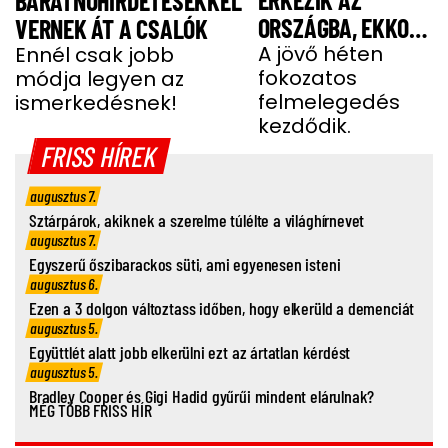
BARÁTNŐHIRDETÉSEKKEL
ORSZÁGBA, EKKOR
VERNEK ÁT A CSALÓK
ÉR IDE
A jövő héten
Ennél csak jobb
fokozatos
módja legyen az
felmelegedés
ismerkedésnek!
kezdődik.
FRISS HÍREK
augusztus 7.
Sztárpárok, akiknek a szerelme túlélte a világhírnevet
augusztus 7.
Egyszerű őszibarackos süti, ami egyenesen isteni
augusztus 6.
Ezen a 3 dolgon változtass időben, hogy elkerüld a demenciát
augusztus 5.
Együttlét alatt jobb elkerülni ezt az ártatlan kérdést
augusztus 5.
Bradley Cooper és Gigi Hadid gyűrűi mindent elárulnak?
MÉG TÖBB FRISS HÍR