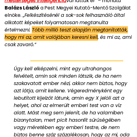
mesterséges intelligenciá
val látták el”
– mondta
Balázs László
a Pest Megyei Kutató-Mentő Szolgálat
elnöke. „
Felkészítésénél a sok-sok felhasználó által
alkotott képeket folyamatosan megtanulta
értelmezni.
Több millió teszt alapján megtanították,
hogy mi az, amit valójában keresni kell
, és mi az, ami
csak zavaró.”
Úgy kell elképzelni, mint egy ultrahangos
felvételt, amin sok minden látszik, de ha nem
szakavatott ember nézi, akkor nem biztos, hogy
azt látja, amit kellene. Végeredményként egy
lebutított kijelzőt látunk, amin egy X jelöli azt a
helyet, ahol az elmerült emberi test van a víz
alatt. Mást meg sem jelenít, de ha valamiben
bizonytalan, mert picit hasonlít sűrűségében
vagy méretében egy emberi testre, de nem
biztos benne száz százalékosan, hogy az mi, oda