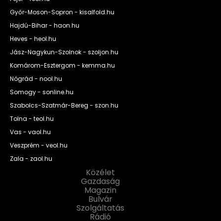
Győr-Moson-Sopron - kisalfold.hu
Hajdú-Bihar - haon.hu
Heves - heol.hu
Jász-Nagykun-Szolnok - szoljon.hu
Komárom-Esztergom - kemma.hu
Nógrád - nool.hu
Somogy - sonline.hu
Szabolcs-Szatmár-Bereg - szon.hu
Tolna - teol.hu
Vas - vaol.hu
Veszprém - veol.hu
Zala - zaol.hu
Közélet
Gazdaság
Magazin
Bulvár
Szolgáltatás
Rádió