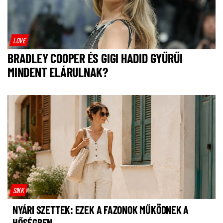
LOVE
BRADLEY COOPER ÉS GIGI HADID GYŰRŰI
MINDENT ELÁRULNAK?
SIKK
NYÁRI SZETTEK: EZEK A FAZONOK MŰKÖDNEK A
HŐSÉGBEN