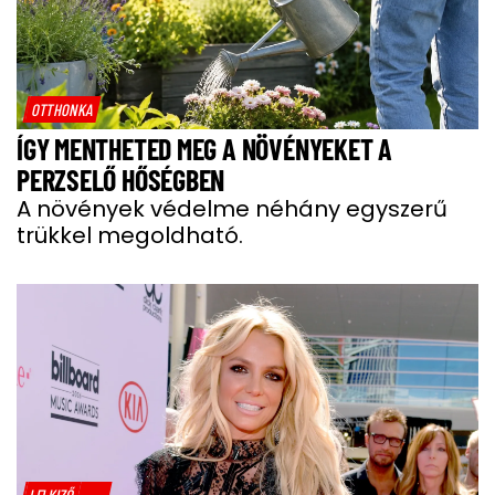
OTTHONKA
ÍGY MENTHETED MEG A NÖVÉNYEKET A
PERZSELŐ HŐSÉGBEN
A növények védelme néhány egyszerű
trükkel megoldható.
LELKIZŐ