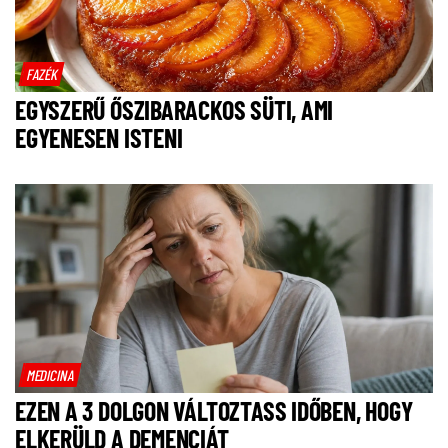
FAZÉK
EGYSZERŰ ŐSZIBARACKOS SÜTI, AMI
EGYENESEN ISTENI
MEDICINA
EZEN A 3 DOLGON VÁLTOZTASS IDŐBEN, HOGY
ELKERÜLD A DEMENCIÁT