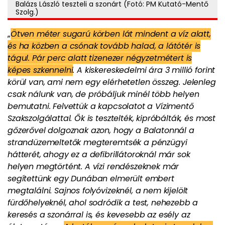
Balázs László teszteli a szonárt (Fotó: PM Kutató-Mentő
Szolg.)
„
Ötven méter sugarú körben lát mindent a víz alatt,
és ha közben a csónak tovább halad, a látótér is
tágul. Pár perc alatt tizenezer négyzetmétert is
képes szkennelni
. A kiskereskedelmi ára 3 millió forint
körül van, ami nem egy elérhetetlen összeg. Jelenleg
csak nálunk van, de próbáljuk minél több helyen
bemutatni. Felvettük a kapcsolatot a Vízimentő
Szakszolgálattal. Ők is tesztelték, kipróbálták, és most
gőzerővel dolgoznak azon, hogy a Balatonnál a
strandüzemeltetők megteremtsék a pénzügyi
hátterét, ahogy ez a defibrillátoroknál már sok
helyen megtörtént. A vízi rendészeknek már
segítettünk egy Dunában elmerült embert
megtalálni. Sajnos folyóvizeknél, a nem kijelölt
fürdőhelyeknél, ahol sodródik a test, nehezebb a
keresés a szonárral is, és kevesebb az esély az