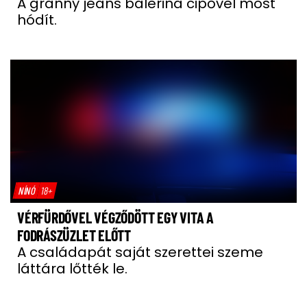
A granny jeans balerina cipővel most
hódít.
NÍNÓ
18+
VÉRFÜRDŐVEL VÉGZŐDÖTT EGY VITA A
FODRÁSZÜZLET ELŐTT
A családapát saját szerettei szeme
láttára lőtték le.