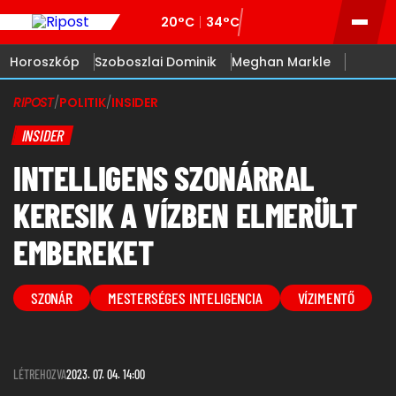
20°C
34°C
Horoszkóp
Szoboszlai Dominik
Meghan Markle
RIPOST
/
POLITIK
/
INSIDER
INSIDER
INTELLIGENS SZONÁRRAL
KERESIK A VÍZBEN ELMERÜLT
EMBEREKET
SZONÁR
MESTERSÉGES INTELIGENCIA
VÍZIMENTŐ
LÉTREHOZVA
2023. 07. 04. 14:00