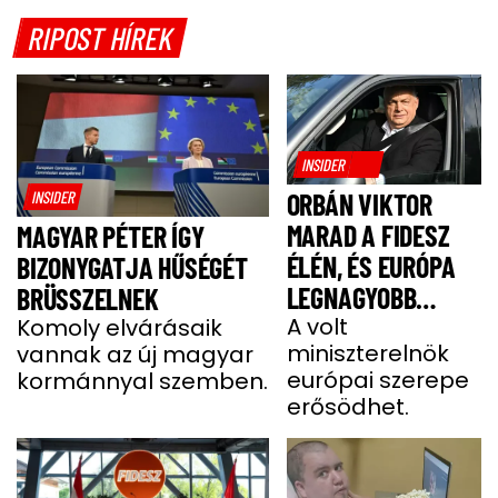
RIPOST HÍREK
INSIDER
INSIDER
ORBÁN VIKTOR
MARAD A FIDESZ
MAGYAR PÉTER ÍGY
ÉLÉN, ÉS EURÓPA
BIZONYGATJA HŰSÉGÉT
LEGNAGYOBB
BRÜSSZELNEK
JOBBOLDALI
A volt
Komoly elvárásaik
miniszterelnök
vannak az új magyar
SZÖVETSÉGÉT
európai szerepe
kormánnyal szemben.
ÉPÍTI TOVÁBB
erősödhet.