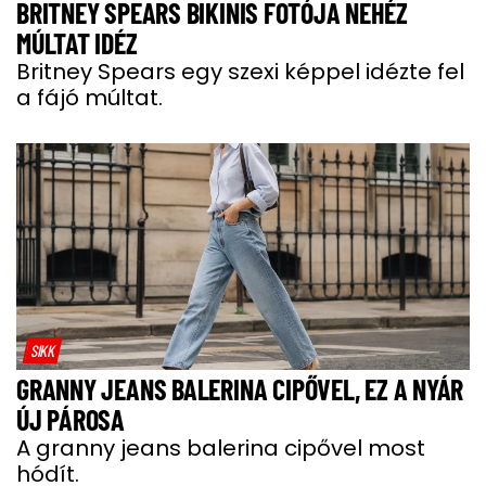
BRITNEY SPEARS BIKINIS FOTÓJA NEHÉZ
MÚLTAT IDÉZ
Britney Spears egy szexi képpel idézte fel
a fájó múltat.
SIKK
GRANNY JEANS BALERINA CIPŐVEL, EZ A NYÁR
ÚJ PÁROSA
A granny jeans balerina cipővel most
hódít.