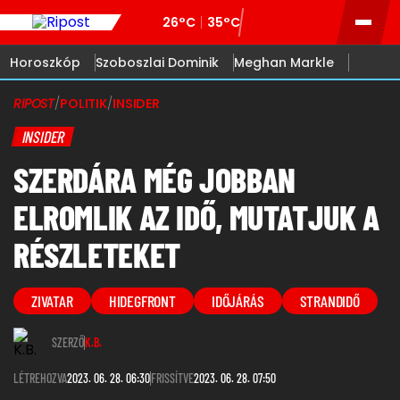
26°C
35°C
Horoszkóp
Szoboszlai Dominik
Meghan Markle
RIPOST
/
POLITIK
/
INSIDER
INSIDER
SZERDÁRA MÉG JOBBAN
ELROMLIK AZ IDŐ, MUTATJUK A
RÉSZLETEKET
ZIVATAR
HIDEGFRONT
IDŐJÁRÁS
STRANDIDŐ
SZERZŐ
K.B.
LÉTREHOZVA
2023. 06. 28. 06:30
FRISSÍTVE
2023. 06. 28. 07:50