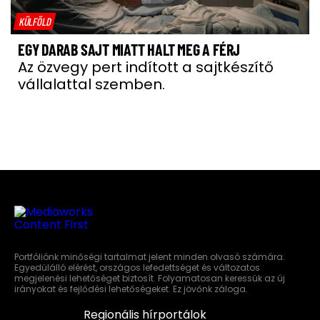
KÜLFÖLD
EGY DARAB SAJT MIATT HALT MEG A FÉRJ
Az özvegy pert indított a sajtkészítő
vállalattal szemben.
Portfóliónk minőségi tartalmat jelent minden olvasó számára.
Egyedülálló elérést, országos lefedettséget és változatos
megjelenési lehetőséget biztosít. Folyamatosan keressük az új
irányokat és fejlődési lehetőségeket. Ez jövőnk záloga.
Regionális hírportálok