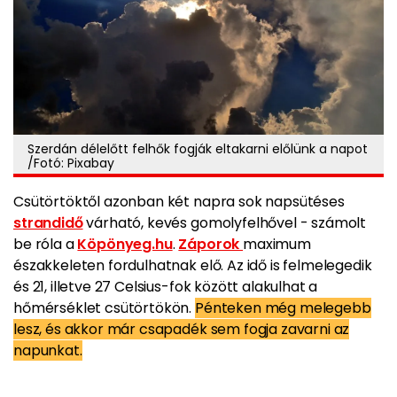
Szerdán délelőtt felhők fogják eltakarni előlünk a napot
/Fotó: Pixabay
Csütörtöktől azonban két napra sok napsütéses
strandidő
várható, kevés gomolyfelhővel - számolt
be róla a
Köpönyeg.hu
.
Záporok
maximum
északkeleten fordulhatnak elő. Az idő is felmelegedik
és 21, illetve 27 Celsius-fok között alakulhat a
hőmérséklet csütörtökön.
Pénteken még melegebb
lesz, és akkor már csapadék sem fogja zavarni az
napunkat.