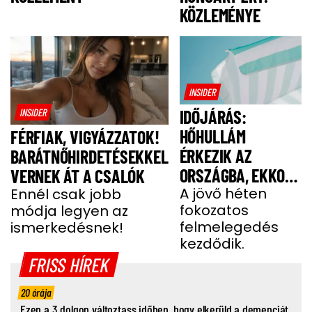
KÖZLEMÉNYE
INSIDER
INSIDER
IDŐJÁRÁS:
HŐHULLÁM
FÉRFIAK, VIGYÁZZATOK!
ÉRKEZIK AZ
BARÁTNŐHIRDETÉSEKKEL
ORSZÁGBA, EKKOR
VERNEK ÁT A CSALÓK
ÉR IDE
A jövő héten
Ennél csak jobb
fokozatos
módja legyen az
felmelegedés
ismerkedésnek!
kezdődik.
FRISS HÍREK
20 órája
Ezen a 3 dolgon változtass időben, hogy elkerüld a demenciát