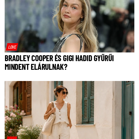
LOVE
BRADLEY COOPER ÉS GIGI HADID GYŰRŰI
MINDENT ELÁRULNAK?