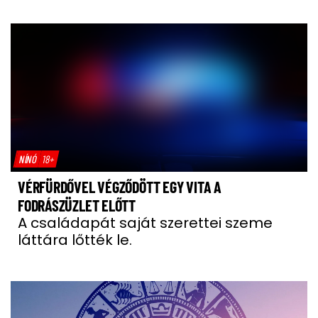
NÍNÓ
18+
VÉRFÜRDŐVEL VÉGZŐDÖTT EGY VITA A
FODRÁSZÜZLET ELŐTT
A családapát saját szerettei szeme
láttára lőtték le.