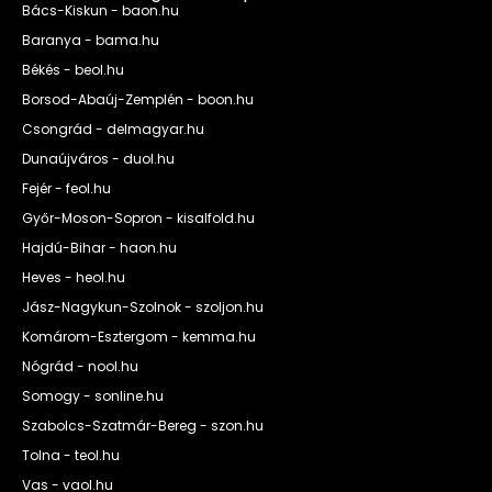
Bács-Kiskun - baon.hu
Baranya - bama.hu
Békés - beol.hu
Borsod-Abaúj-Zemplén - boon.hu
Csongrád - delmagyar.hu
Dunaújváros - duol.hu
Fejér - feol.hu
Győr-Moson-Sopron - kisalfold.hu
Hajdú-Bihar - haon.hu
Heves - heol.hu
Jász-Nagykun-Szolnok - szoljon.hu
Komárom-Esztergom - kemma.hu
Nógrád - nool.hu
Somogy - sonline.hu
Szabolcs-Szatmár-Bereg - szon.hu
Tolna - teol.hu
Vas - vaol.hu