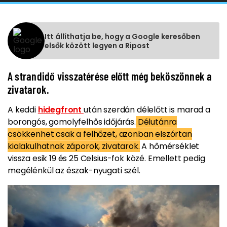
Itt állíthatja be, hogy a Google keresőben
elsők között legyen a Ripost
A strandidő visszatérése előtt még beköszönnek a
zivatarok.
A keddi
hidegfront
után szerdán délelőtt is marad a
borongós, gomolyfelhős időjárás.
Délutánra
csökkenhet csak a felhőzet, azonban elszórtan
kialakulhatnak záporok, zivatarok.
A hőmérséklet
vissza esik 19 és 25 Celsius-fok közé. Emellett pedig
megélénkül az észak-nyugati szél.