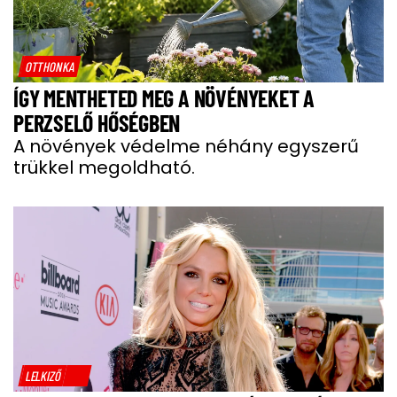
OTTHONKA
ÍGY MENTHETED MEG A NÖVÉNYEKET A
PERZSELŐ HŐSÉGBEN
A növények védelme néhány egyszerű
trükkel megoldható.
LELKIZŐ