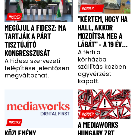
INSIDER
INSIDER
"KÉRTEM, HOGY HA
HALL, AKKOR
MEGÚJUL A FIDESZ: MA
MOZDÍTSA MEG A
TARTJÁK A PÁRT
LÁBÁT" - A 19 ÉVES
TISZTÚJÍTÓ
BENCE HÓNAPOKIG
A férfi a
KONGRESSZUSÁT
kórházba
KÓMÁBAN FEKÜDT
A Fidesz szervezeti
szállítás közben
felépítése jelentősen
A BALESETE UTÁN
agyvérzést
megváltozhat.
kapott.
INSIDER
INSIDER
A MEDIAWORKS
HUNGARY ZRT.
KÖZLEMÉNY