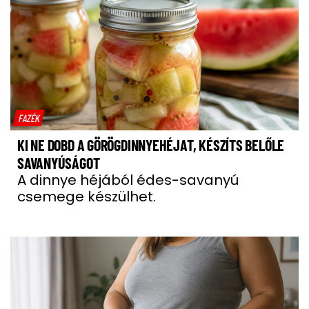
FAZÉK
KI NE DOBD A GÖRÖGDINNYEHÉJAT, KÉSZÍTS BELŐLE
SAVANYÚSÁGOT
A dinnye héjából édes-savanyú
csemege készülhet.