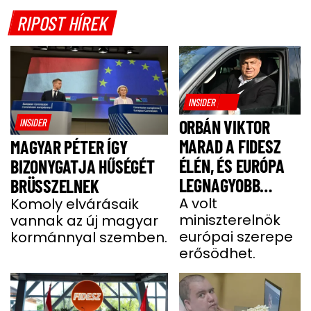
RIPOST HÍREK
INSIDER
INSIDER
ORBÁN VIKTOR
MARAD A FIDESZ
MAGYAR PÉTER ÍGY
ÉLÉN, ÉS EURÓPA
BIZONYGATJA HŰSÉGÉT
LEGNAGYOBB
BRÜSSZELNEK
JOBBOLDALI
A volt
Komoly elvárásaik
miniszterelnök
vannak az új magyar
SZÖVETSÉGÉT
európai szerepe
kormánnyal szemben.
ÉPÍTI TOVÁBB
erősödhet.