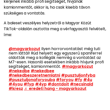
kérjenek inkább profi segítséget, hívjanak
kamionmentőt, akkor is, ha csak kisebb távon
szükséges a vontatás.
A baleset veszélyes helyzetről a Magyar Közút
TikTok-oldalán osztotta meg a vérfagyasztó felvételt,
íme:
@magyarkozut
Ilyen horrorvontatást még tuti
nem láttál! Rúd helyett egy egyszerű spaniferrel
oldották meg a kollégák nemrég a vontatást az
M7-esen. Hasonló esetekben inkább hívjunk profi
segítséget, kamionmentőt.
#magyarkozut
#nekedbe
#nekedbee
#nekedbeszeretnemlatni
#pusztuljonfyba
#pusztuljonaforyouba
#foryou
#fy
#4u
#4you
#fyp
#4yp
#dontdoit
#necsinald
#kresz
♬ eredeti hang - magyarkozut