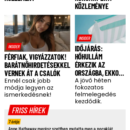
KÖZLEMÉNYE
INSIDER
INSIDER
IDŐJÁRÁS:
HŐHULLÁM
FÉRFIAK, VIGYÁZZATOK!
ÉRKEZIK AZ
BARÁTNŐHIRDETÉSEKKEL
ORSZÁGBA, EKKOR
VERNEK ÁT A CSALÓK
ÉR IDE
A jövő héten
Ennél csak jobb
fokozatos
módja legyen az
felmelegedés
ismerkedésnek!
kezdődik.
FRISS HÍREK
7 órája
Anne Hathaway merész szettben mutatta meg a pocakját