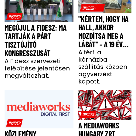
INSIDER
INSIDER
"KÉRTEM, HOGY HA
HALL, AKKOR
MEGÚJUL A FIDESZ: MA
MOZDÍTSA MEG A
TARTJÁK A PÁRT
LÁBÁT" - A 19 ÉVES
TISZTÚJÍTÓ
BENCE HÓNAPOKIG
A férfi a
KONGRESSZUSÁT
kórházba
KÓMÁBAN FEKÜDT
A Fidesz szervezeti
szállítás közben
felépítése jelentősen
A BALESETE UTÁN
agyvérzést
megváltozhat.
kapott.
INSIDER
INSIDER
A MEDIAWORKS
HUNGARY ZRT.
KÖZLEMÉNY