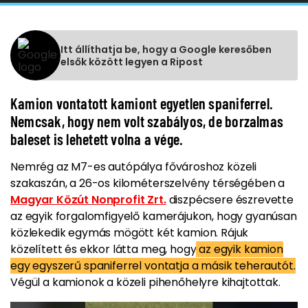
Itt állíthatja be, hogy a Google keresőben
elsők között legyen a Ripost
Kamion vontatott kamiont egyetlen spaniferrel.
Nemcsak, hogy nem volt szabályos, de borzalmas
baleset is lehetett volna a vége.
Nemrég az M7-es autópálya fővároshoz közeli
szakaszán, a 26-os kilométerszelvény térségében a
Magyar Közút Nonprofit Zrt.
diszpécsere észrevette
az egyik forgalomfigyelő kamerájukon, hogy gyanúsan
közlekedik egymás mögött két kamion. Rájuk
közelített és ekkor látta meg, hogy
az egyik kamion
egy egyszerű spaniferrel vontatja a másik teherautót.
Végül a kamionok a közeli pihenőhelyre kihajtottak.