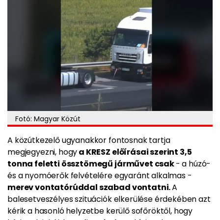
Fotó: Magyar Közút
A közútkezelő ugyanakkor fontosnak tartja
megjegyezni, hogy
a KRESZ előírásai szerint 3,5
tonna feletti össztömegű járművet csak
- a húzó-
és a nyomóerők felvételére egyaránt alkalmas -
merev vontatórúddal szabad vontatni.
A
balesetveszélyes szituációk elkerülése érdekében azt
kérik a hasonló helyzetbe kerülő sofőröktől, hogy