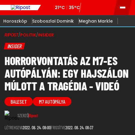
21°C
35°C
Horoszkóp
Szoboszlai Dominik
Meghan Markle
RIPOST
/
POLITIK
/
INSIDER
INSIDER
HORRORVONTATÁS AZ M7-ES
AUTÓPÁLYÁN: EGY HAJSZÁLON
MÚLOTT A TRAGÉDIA - VIDEÓ
BALESET
M7 AUTÓPÁLYA
SZERZŐ
Ripost
LÉTREHOZVA
2022. 08. 24. 08:00
FRISSÍTVE
2022. 08. 24. 08:37