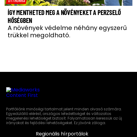
OTTHONKA
ÍGY MENTHETED MEG A NÖVÉNYEKET A PERZSELŐ
HŐSÉGBEN
A növények védelme néhány egyszerű
trükkel megoldható.
Portfóliónk minőségi tartalmat jelent minden olvasó számára.
Egyedülálló elérést, országos lefedettséget és változatos
megjelenési lehetőséget biztosít. Folyamatosan keressük az új
irányokat és fejlődési lehetőségeket. Ez jövőnk záloga.
Regionális hírportálok