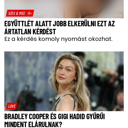
SZEX & MÁS
18+
EGYÜTTLÉT ALATT JOBB ELKERÜLNI EZT AZ
ÁRTATLAN KÉRDÉST
Ez a kérdés komoly nyomást okozhat.
LOVE
BRADLEY COOPER ÉS GIGI HADID GYŰRŰI
MINDENT ELÁRULNAK?