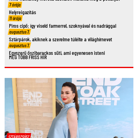
7 órája
Helyreigazítás
11 órája
Piros cipő: így viseld farmerrel, szoknyával és nadrággal
augusztus 7.
Sztárpárok, akiknek a szerelme túlélte a világhírnevet
augusztus 7.
Egyszerű őszibarackos süti, ami egyenesen isteni
MÉG TÖBB FRISS HÍR
SZTÁRDZSÚSZ