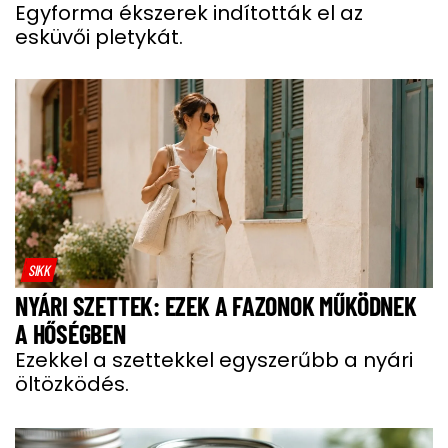
Egyforma ékszerek indították el az
esküvői pletykát.
SIKK
NYÁRI SZETTEK: EZEK A FAZONOK MŰKÖDNEK
A HŐSÉGBEN
Ezekkel a szettekkel egyszerűbb a nyári
öltözködés.