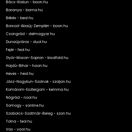
Bács-Kiskun - baon.hu
Baranya - bama.hu
Békés - beol.hu
Borsod-Abaúj-Zemplén - boon.hu
Csongrád - delmagyar.hu
Dunaújváros - duol.hu
Fejér - feol.hu
Győr-Moson-Sopron - kisalfold.hu
Hajdú-Bihar - haon.hu
Heves - heol.hu
Jász-Nagykun-Szolnok - szoljon.hu
Komárom-Esztergom - kemma.hu
Nógrád - nool.hu
Somogy - sonline.hu
Szabolcs-Szatmár-Bereg - szon.hu
Tolna - teol.hu
Vas - vaol.hu