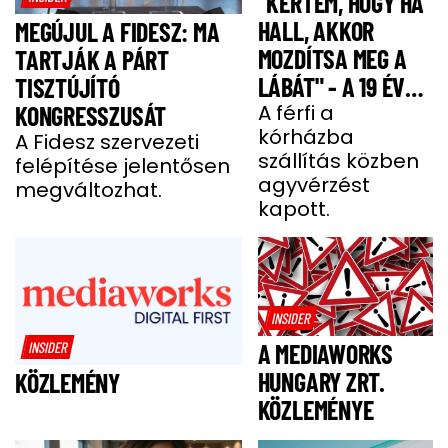
"KÉRTEM, HOGY HA
HALL, AKKOR
MEGÚJUL A FIDESZ: MA
MOZDÍTSA MEG A
TARTJÁK A PÁRT
LÁBÁT" - A 19 ÉVES
TISZTÚJÍTÓ
BENCE HÓNAPOKIG
A férfi a
KONGRESSZUSÁT
kórházba
KÓMÁBAN FEKÜDT
A Fidesz szervezeti
szállítás közben
felépítése jelentősen
A BALESETE UTÁN
agyvérzést
megváltozhat.
kapott.
INSIDER
INSIDER
A MEDIAWORKS
HUNGARY ZRT.
KÖZLEMÉNY
KÖZLEMÉNYE