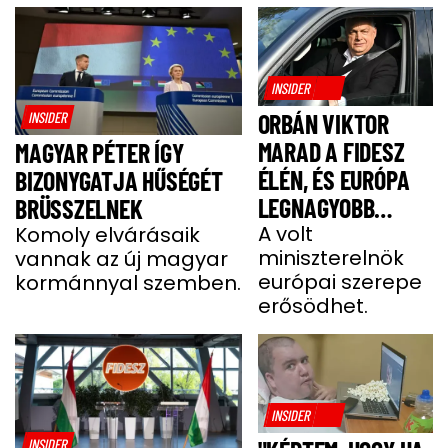
INSIDER
INSIDER
ORBÁN VIKTOR
MARAD A FIDESZ
MAGYAR PÉTER ÍGY
ÉLÉN, ÉS EURÓPA
BIZONYGATJA HŰSÉGÉT
LEGNAGYOBB
BRÜSSZELNEK
JOBBOLDALI
A volt
Komoly elvárásaik
miniszterelnök
vannak az új magyar
SZÖVETSÉGÉT
európai szerepe
kormánnyal szemben.
ÉPÍTI TOVÁBB
erősödhet.
INSIDER
INSIDER