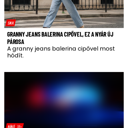
SIKK
GRANNY JEANS BALERINA CIPŐVEL, EZ A NYÁR ÚJ
PÁROSA
A granny jeans balerina cipővel most
hódít.
NÍNÓ
18+