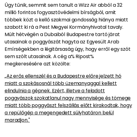
Úgy tűnik, semmit sem tanult a Wizz Air abból a 32
millió forintos fogyasztóvédelmi bírságból, amit
többek közt a kellő szakmai gondosság hiánya miatt
szabott ki rá a Pest Megyei Kormányhivatal tavaly.
Múlt hétvégén a Dubaiból Budapestre tartó járat
utasainak a poggyászát hagyta az Egyesült Arab
Emírségekben a légitársaság úgy, hogy erről egy szót
sem szólt utasainak. A cég a% Ripost%
megkeresésére azt közölte:
„Az erős ellenszél és a Budapestre előre jelzett hó
miatt a szokásosnál több üzemanyaggal kellett
elindulnia a gépnek. Ezért, illetve a feladott
poggyászok szokatlanul nagy mennyisége és tömege
miatt több poggyászt felszállás előtt kirakodtak, hogy
a repülőgép a megengedett súlyhatáron belül
maradjon."