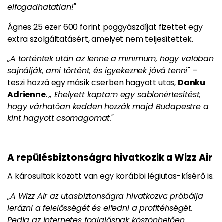
elfogadhatatlan!"
Ágnes 25 ezer 600 forint poggyászdíjat fizettet egy
extra szolgáltatásért, amelyet nem teljesítettek.
„A történtek után az lenne a minimum, hogy valóban
sajnálják, ami történt, és igyekeznek jóvá tenni"
–
teszi hozzá egy másik cserben hagyott utas,
Danku
Adrienne
.
„ Ehelyett kaptam egy sablonértesítést,
hogy várhatóan kedden hozzák majd Budapestre a
kint hagyott csomagomat."
A repülésbiztonságra hivatkozik a Wizz Air
A károsultak között van egy korábbi légiutas-kísérő is.
„
A Wizz Air az utasbiztonságra hivatkozva próbálja
lerázni a felelősségét és elfedni a profitéhségét.
Pedig az internetes foglalásnak köszönhetően