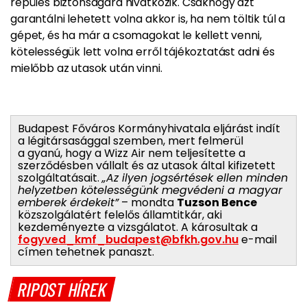
repülés biztonságára hivatkozik. Csakhogy azt
garantálni lehetett volna akkor is, ha nem töltik túl a
gépet, és ha már a csomagokat le kellett venni,
kötelességük lett volna erről tájékoztatást adni és
mielőbb az utasok után vinni.
Budapest Főváros Kormányhivatala eljárást indít
a légitársasággal szemben, mert felmerül
a gyanú, hogy a Wizz Air nem teljesítette a
szerződésben vállalt és az utasok által kifizetett
szolgáltatásait.
„Az ilyen jogsértések ellen minden
helyzetben kötelességünk megvédeni a magyar
emberek érdekeit”
– mondta
Tuzson Bence
közszolgálatért felelős államtitkár, aki
kezdeményezte a vizsgálatot. A károsultak a
fogyved_kmf_budapest@bfkh.gov.hu
e-mail
címen tehetnek panaszt.
RIPOST HÍREK