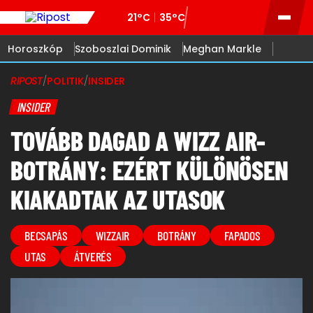
21°C
35°C
Horoszkóp
Szoboszlai Dominik
Meghan Markle
RIPOST
/
POLITIK
/
INSIDER
INSIDER
TOVÁBB DAGAD A WIZZ AIR-
BOTRÁNY: EZÉRT KÜLÖNÖSEN
KIAKADTAK AZ UTASOK
BECSAPÁS
WIZZAIR
BOTRÁNY
FAPADOS
UTAS
ÁTVERÉS