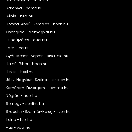
Bács-Kiskun - baon.hu
Baranya - bama.hu
Békés - beol.hu
Borsod-Abaúj-Zemplén - boon.hu
Csongrád - delmagyar.hu
Dunaújváros - duol.hu
Fejér - feol.hu
Győr-Moson-Sopron - kisalfold.hu
Hajdú-Bihar - haon.hu
Heves - heol.hu
Jász-Nagykun-Szolnok - szoljon.hu
Komárom-Esztergom - kemma.hu
Nógrád - nool.hu
Somogy - sonline.hu
Szabolcs-Szatmár-Bereg - szon.hu
Tolna - teol.hu
Vas - vaol.hu