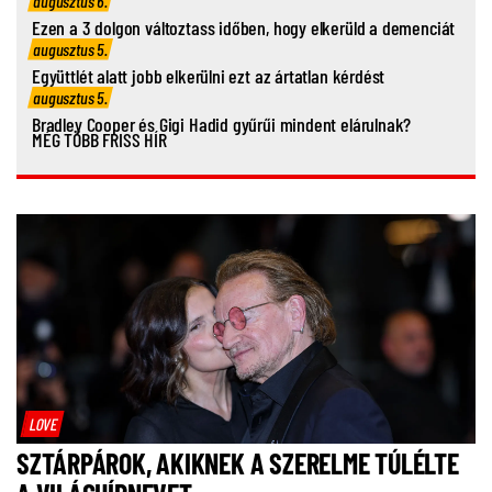
augusztus 6.
Ezen a 3 dolgon változtass időben, hogy elkerüld a demenciát
augusztus 5.
Együttlét alatt jobb elkerülni ezt az ártatlan kérdést
augusztus 5.
Bradley Cooper és Gigi Hadid gyűrűi mindent elárulnak?
MÉG TÖBB FRISS HÍR
LOVE
SZTÁRPÁROK, AKIKNEK A SZERELME TÚLÉLTE