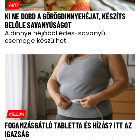
FAZÉK
KI NE DOBD A GÖRÖGDINNYEHÉJAT, KÉSZÍTS
BELŐLE SAVANYÚSÁGOT
A dinnye héjából édes-savanyú
csemege készülhet.
MEDICINA
FOGAMZÁSGÁTLÓ TABLETTA ÉS HÍZÁS? ITT AZ
IGAZSÁG