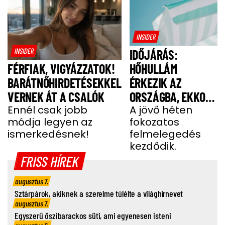
INSIDER
INSIDER
IDŐJÁRÁS:
HŐHULLÁM
FÉRFIAK, VIGYÁZZATOK!
ÉRKEZIK AZ
BARÁTNŐHIRDETÉSEKKEL
ORSZÁGBA, EKKOR
VERNEK ÁT A CSALÓK
ÉR IDE
A jövő héten
Ennél csak jobb
fokozatos
módja legyen az
felmelegedés
ismerkedésnek!
kezdődik.
FRISS HÍREK
augusztus 7.
Sztárpárok, akiknek a szerelme túlélte a világhírnevet
augusztus 7.
Egyszerű őszibarackos süti, ami egyenesen isteni