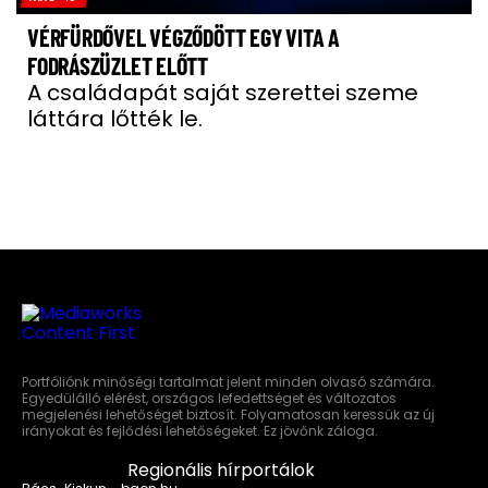
VÉRFÜRDŐVEL VÉGZŐDÖTT EGY VITA A
FODRÁSZÜZLET ELŐTT
A családapát saját szerettei szeme
láttára lőtték le.
Portfóliónk minőségi tartalmat jelent minden olvasó számára.
Egyedülálló elérést, országos lefedettséget és változatos
megjelenési lehetőséget biztosít. Folyamatosan keressük az új
irányokat és fejlődési lehetőségeket. Ez jövőnk záloga.
Regionális hírportálok