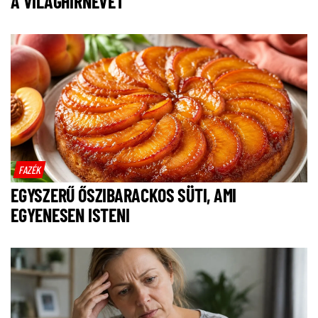
A VILÁGHÍRNEVET
FAZÉK
EGYSZERŰ ŐSZIBARACKOS SÜTI, AMI
EGYENESEN ISTENI