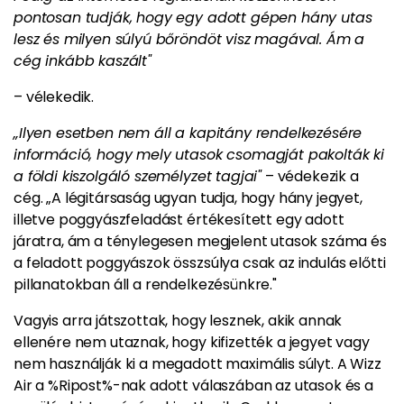
pontosan tudják, hogy egy adott gépen hány utas
lesz és milyen súlyú bőröndöt visz magával. Ám a
cég inkább kaszált"
– vélekedik.
„Ilyen esetben nem áll a kapitány rendelkezésére
információ, hogy mely utasok csomagját pakolták ki
a földi kiszolgáló személyzet tagjai"
– védekezik a
cég. „A légitársaság ugyan tudja, hogy hány jegyet,
illetve poggyászfeladást értékesített egy adott
járatra, ám a ténylegesen megjelent utasok száma és
a feladott poggyászok összsúlya csak az indulás előtti
pillanatokban áll a rendelkezésünkre."
Vagyis arra játszottak, hogy lesznek, akik annak
ellenére nem utaznak, hogy kifizették a jegyet vagy
nem használják ki a megadott maximális súlyt. A Wizz
Air a %Ripost%-nak adott válaszában az utasok és a