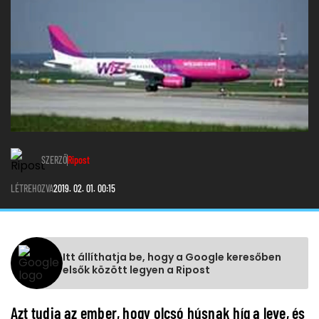
SZERZŐ
Ripost
LÉTREHOZVA
2019. 02. 01. 00:15
Itt állíthatja be, hogy a Google keresőben
elsők között legyen a Ripost
Azt tudja az ember, hogy olcsó húsnak híg a leve, és