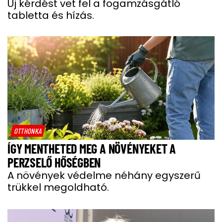
Új kérdést vet fel a fogamzásgátló
tabletta és hízás.
OTTHONKA
ÍGY MENTHETED MEG A NÖVÉNYEKET A
PERZSELŐ HŐSÉGBEN
A növények védelme néhány egyszerű
trükkel megoldható.