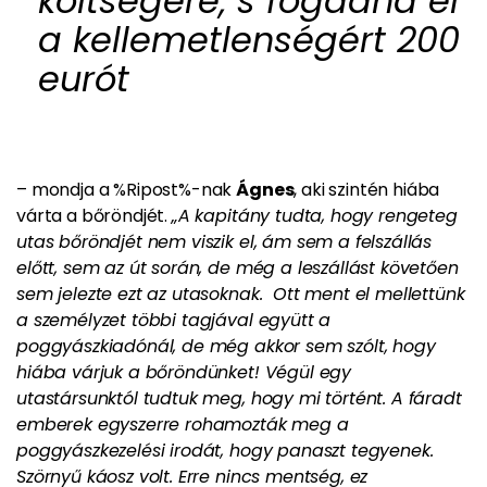
költségére, s fogadna el
a kellemetlenségért 200
eurót
– mondja a %Ripost%-nak
Ágnes
, aki szintén hiába
várta a bőröndjét.
„A kapitány tudta, hogy rengeteg
utas bőröndjét nem viszik el, ám sem a felszállás
előtt, sem az út során, de még a leszállást követően
sem jelezte ezt az utasoknak. Ott ment el mellettünk
a személyzet többi tagjával együtt a
poggyászkiadónál, de még akkor sem szólt, hogy
hiába várjuk a bőröndünket! Végül egy
utastársunktól tudtuk meg, hogy mi történt. A fáradt
emberek egyszerre rohamozták meg a
poggyászkezelési irodát, hogy panaszt tegyenek.
Szörnyű káosz volt. Erre nincs mentség, ez