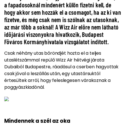
a fapadosoknál mindenért külön fizetni kell, de
hogy akkor sem hozzák el a csomagot, ha az ki van
fizetve, és még csak nem is szólnak az utasoknak,
az már több a soknál! A Wizz Air elõre nem látható
idõjárási viszonyokra hivatkozik, Budapest
Fõváros Kormányhivatala vizsgálatot indított.
Csak néhány utas bőröndjét hozta el a teljes
utaslétszámmal repülő Wizz Air hétvégi járata
Dubaiból Budapestre, ráadásul a cserben hagyottak
csak jóval a leszállás után, egy utastársuktól
értesültek arról, hogy feleslegesen várakoznak a
poggyászkiadónál.
Mindennek a szél az oka