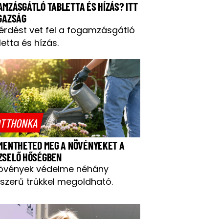
AMZÁSGÁTLÓ TABLETTA ÉS HÍZÁS? ITT
IGAZSÁG
kérdést vet fel a fogamzásgátló
letta és hízás.
TTHONKA
 MENTHETED MEG A NÖVÉNYEKET A
ZSELŐ HŐSÉGBEN
övények védelme néhány
szerű trükkel megoldható.