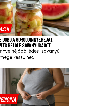
AZÉK
NE DOBD A GÖRÖGDINNYEHÉJAT,
ZÍTS BELŐLE SAVANYÚSÁGOT
innye héjából édes-savanyú
mege készülhet.
EDICINA