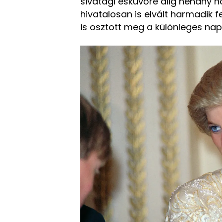
sivatagi esküvőre alig néhány h
hivatalosan is elvált harmadik 
is osztott meg a különleges napr