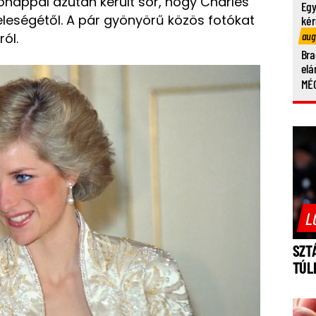
ónappal azután került sor, hogy Charles
Egy
feleségétől. A pár gyönyörű közös fotókat
kér
aug
ól.
Bra
elá
MÉG
L
SZT
TÚL