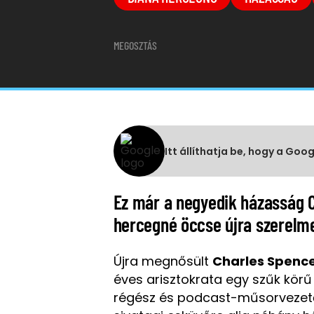
MEGOSZTÁS
Itt állíthatja be, hogy a Goo
Ez már a negyedik házasság C
hercegné öccse újra szerelm
Újra megnősült
Charles Spenc
éves arisztokrata egy szűk körű
régész és podcast-műsorvezető