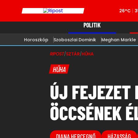
26°C
3
POLITIK
Horoszkóp
Szoboszlai Dominik
Meghan Markle
RIPOST
/
SZTÁR
/
HŰHA
HŰHA
ÚJ FEJEZET
ÖCCSÉNEK É
DIANA HERCEGNŐ
HÁZASSÁG