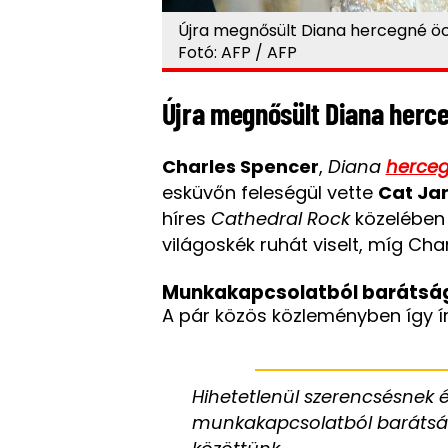
Újra megnősült Diana hercegné ö
Fotó: AFP / AFP
Újra megnősült Diana herc
Charles Spencer
,
Diana
herce
esküvőn feleségül vette
Cat J
híres
Cathedral Rock
közelében
világoskék ruhát viselt, míg Cha
Munkakapcsolatból barátság
A pár közös közleményben így ír
Hihetetlenül szerencsésnek
munkakapcsolatból barátság,