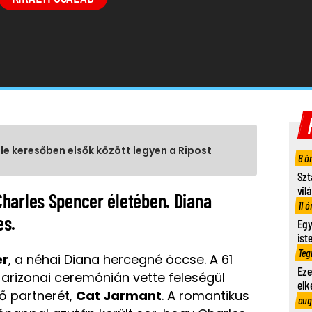
gle keresőben elsők között legyen a Ripost
8 ó
Szt
vil
harles Spencer életében. Diana
11 ó
es.
Egy
ist
Teg
er
, a néhai Diana hercegné öccse. A 61
Eze
 arizonai ceremónián vette feleségül
elk
 partnerét,
Cat Jarmant
. A romantikus
aug