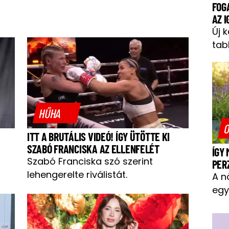
FOG
AZ 
Új 
tab
HŰHA
O
ITT A BRUTÁLIS VIDEÓ! ÍGY ÜTÖTTE KI
SZABÓ FRANCISKA AZ ELLENFELÉT
ÍGY
Szabó Franciska szó szerint
PER
lehengerelte riválistát.
A n
egy