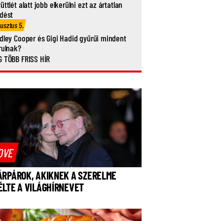
üttlét alatt jobb elkerülni ezt az ártatlan
dést
usztus 5.
dley Cooper és Gigi Hadid gyűrűi mindent
rulnak?
 TÖBB FRISS HÍR
OVE
ÁRPÁROK, AKIKNEK A SZERELME
ÉLTE A VILÁGHÍRNEVET