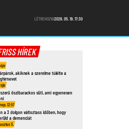
LÉTREHOZVA
2026. 05. 19. 17:30
FRISS HÍREK
rája
árpárok, akiknek a szerelme túlélte a
ághírnevet
rája
szerű őszibarackos süti, ami egyenesen
eni
nap, 12:51
n a 3 dolgon változtass időben, hogy
erüld a demenciát
usztus 5.