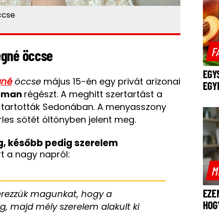
ccse
F
egné öccse
EGY
gné
öccse
május 15-én egy privát arizonai
EGY
arman
régészt. A meghitt szertartást a
 tartották Sedonában. A menyasszony
rles sötét öltönyben jelent meg.
, később pedig szerelem
t a nagy napról:
M
EZE
 érezzük magunkat, hogy a
HOG
 majd mély szerelem alakult ki