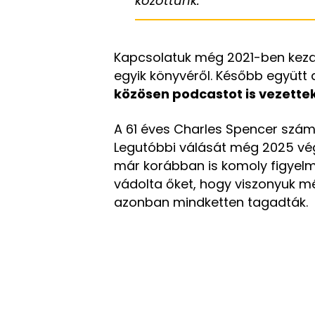
közöttünk.
Kapcsolatuk még 2021-ben kezdőd
egyik könyvéről. Később együtt 
közösen podcastot is vezettek
A 61 éves Charles Spencer szá
Legutóbbi válását még 2025 vég
már korábban is komoly figyelme
vádolta őket, hogy viszonyuk mé
azonban mindketten tagadták.