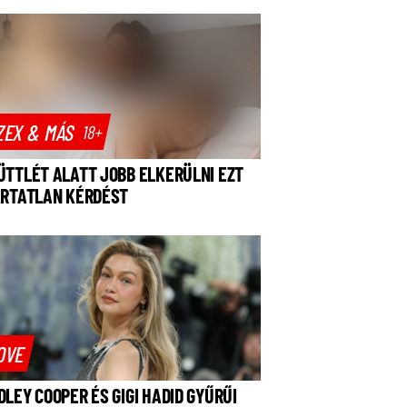
ZEX & MÁS
18+
ÜTTLÉT ALATT JOBB ELKERÜLNI EZT
ÁRTATLAN KÉRDÉST
OVE
DLEY COOPER ÉS GIGI HADID GYŰRŰI