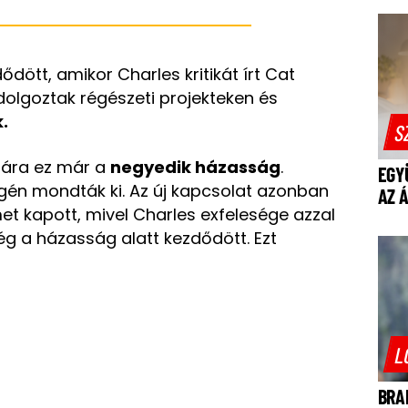
ött, amikor Charles kritikát írt Cat
dolgoztak régészeti projekteken és
.
S
mára ez már a
negyedik házasság
.
EGY
én mondták ki. Az új kapcsolat azonban
AZ 
t kapott, mivel Charles exfelesége azzal
g a házasság alatt kezdődött. Ezt
L
BRA