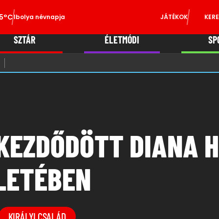
5°C
Ibolya névnapja
JÁTÉKOK
KERE
SZTÁR
ÉLETMÓDI
SP
 KEZDŐDÖTT DIANA 
LETÉBEN
KIRÁLYI CSALÁD