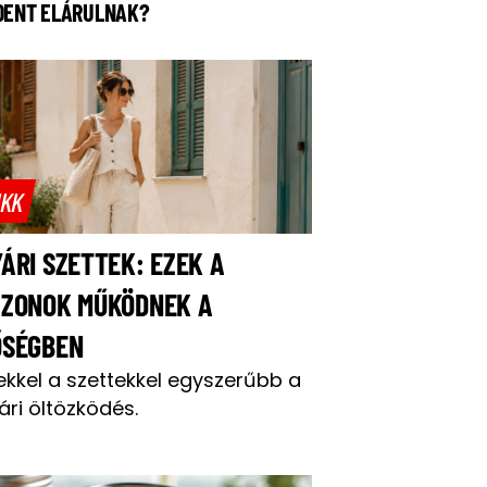
DENT ELÁRULNAK?
IKK
ÁRI SZETTEK: EZEK A
AZONOK MŰKÖDNEK A
ŐSÉGBEN
ekkel a szettekkel egyszerűbb a
ári öltözködés.