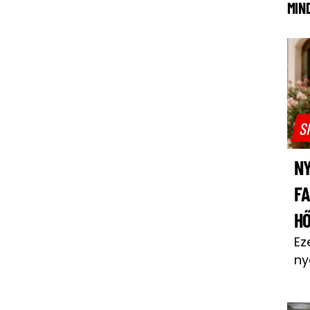
MIN
S
NY
F
H
Ez
ny