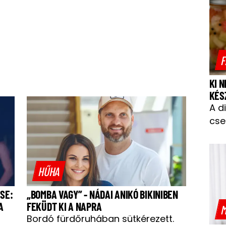
F
KI 
KÉS
A d
cse
HŰHA
SE:
„BOMBA VAGY” - NÁDAI ANIKÓ BIKINIBEN
A
FEKÜDT KI A NAPRA
M
Bordó fürdőruhában sütkérezett.