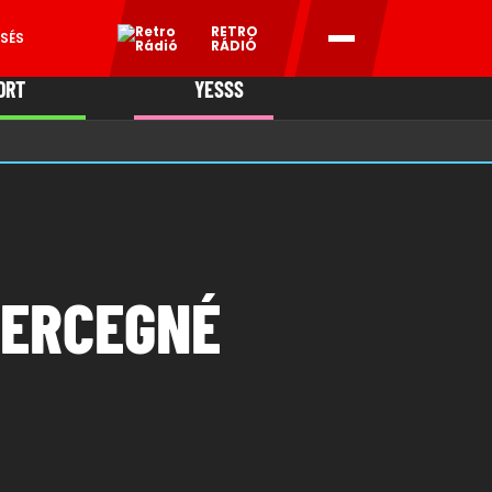
RETRO
SÉS
RÁDIÓ
ORT
YESSS
MANI
HERCEGNÉ