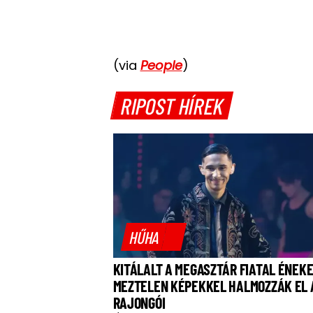
(via
People
)
RIPOST HÍREK
HŰHA
KITÁLALT A MEGASZTÁR FIATAL ÉNEKE
MEZTELEN KÉPEKKEL HALMOZZÁK EL 
RAJONGÓI