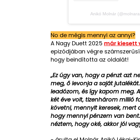
Anikó Molnár (@molnarani
No de mégis mennyi az annyi?
A Nagy Duett 2025
már kiesett 
epizódjában végre számszerűsít
hogy beindította az oldalát!
„Ez úgy van, hogy a pénzt azt 
meg, ő levonja a saját jutalékát
leadózom, és így kapom meg. A
két éve volt, tizenhárom millió
követni, mennyit keresek, mert a
hogy mennyi pénzem van bent. 
néztem, hogy oké, akkor jól vag
- árulta el Molnár Anikó Lékai