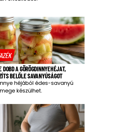
AZÉK
NE DOBD A GÖRÖGDINNYEHÉJAT,
ZÍTS BELŐLE SAVANYÚSÁGOT
innye héjából édes-savanyú
mege készülhet.