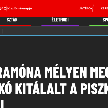
5°C
László névnapja
JÁTÉKOK
KERE
SZTÁR
ÉLETMÓDI
SP
 RAMÓNA MÉLYEN ME
Ó KITÁLALT A PISZ
L