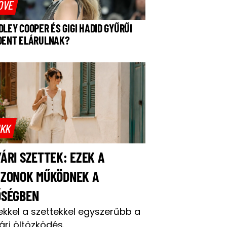
OVE
DLEY COOPER ÉS GIGI HADID GYŰRŰI
DENT ELÁRULNAK?
IKK
ÁRI SZETTEK: EZEK A
AZONOK MŰKÖDNEK A
ŐSÉGBEN
ekkel a szettekkel egyszerűbb a
ári öltözködés.