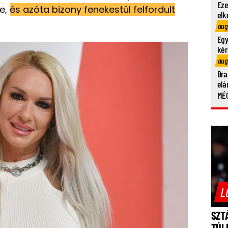
Eze
re,
és azóta bizony fenekestül felfordult
elk
aug
Egy
kér
aug
Bra
elá
MÉG
L
SZT
TÚL