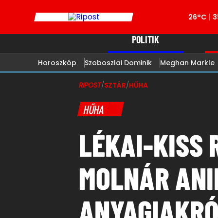
26°C
3
POLITIK
Horoszkóp
Szoboszlai Dominik
Meghan Markle
RIPOST
/
SZTÁR
/
HŰHA
HŰHA
LÉKAI-KISS
MOLNÁR ANIK
ANYAGIAKRÓ