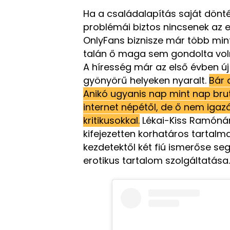
Ha a családalapítás saját dönt
problémái biztos nincsenek az 
OnlyFans biznisze már több mint
talán ő maga sem gondolta voln
A híresség már az első évben új 
gyönyörű helyeken nyaralt.
Bár 
Anikó ugyanis nap mint nap bru
internet népétől, de ő nem iga
kritikusokkal.
Lékai-Kiss Ramónána
kifejezetten korhatáros tartalm
kezdetektől két fiú ismerőse seg
erotikus tartalom szolgáltatása.