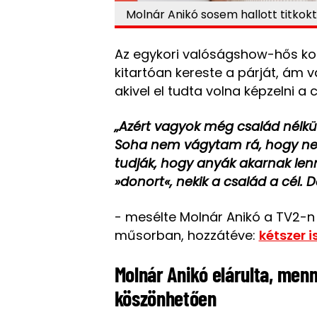
Molnár Anikó sosem hallott titkokt
Az egykori valóságshow-hős kor
kitartóan kereste a párját, ám v
akivel el tudta volna képzelni a
„Azért vagyok még család nélk
Soha nem vágytam rá, hogy nek
tudják, hogy anyák akarnak lenn
»donort«, nekik a család a cél
- mesélte Molnár Anikó a TV2-
műsorban, hozzátéve:
kétszer i
Molnár Anikó elárulta, menn
köszönhetően