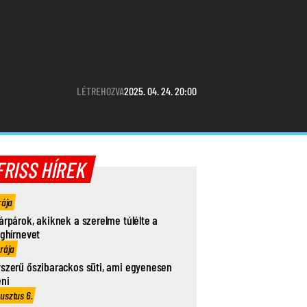
LÉTREHOZVA
2025. 04. 24. 20:00
FRISS HÍREK
rája
árpárok, akiknek a szerelme túlélte a
ághírnevet
órája
szerű őszibarackos süti, ami egyenesen
eni
usztus 6.