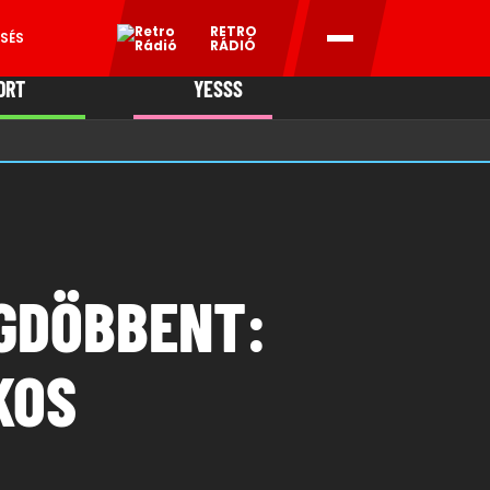
RETRO
SÉS
RÁDIÓ
ORT
YESSS
MANI
GDÖBBENT:
KOS