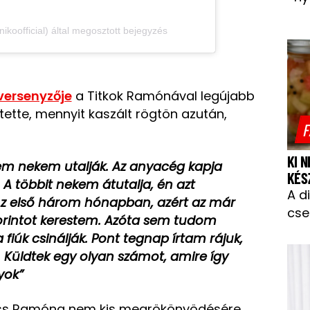
koofficial) által megosztott bejegyzés
versenyzője
a Titkok Ramónával legújabb
ette, mennyit kaszált rögtön azután,
F
KI 
nem nekem utalják. Az anyacég kapja
KÉS
. A többit nekem átutalja, én azt
A d
z első három hónapban, azért az már
cse
 forintot kerestem. Azóta sem tudom
 fiúk csinálják. Pont tegnap írtam rájuk,
Küldtek egy olyan számot, amire így
yok”
-Kiss Ramóna nem kis megrökönyödésére.