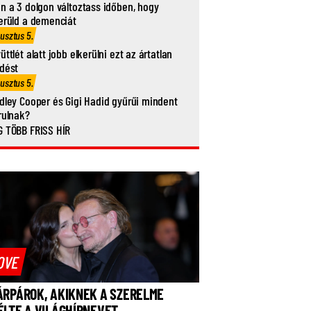
n a 3 dolgon változtass időben, hogy
erüld a demenciát
usztus 5.
üttlét alatt jobb elkerülni ezt az ártatlan
dést
usztus 5.
dley Cooper és Gigi Hadid gyűrűi mindent
rulnak?
 TÖBB FRISS HÍR
OVE
ÁRPÁROK, AKIKNEK A SZERELME
ÉLTE A VILÁGHÍRNEVET