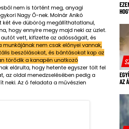
EZE
ésből nem is történt meg, anyagi
HOG
egykori Nagy Ő-nek. Molnár Anikó
 két éve dübörög megállíthatatlanul,
a, hogy ennyire megy majd neki az üzlet.
autót vett, kifizette az adósságait, és
a munkájának nem csak előnyei vannak,
tális beszólásokat, és bántásokat kap az
zán törődik a kanapén unatkozó
S
k elárulta, hogy hetente egyszer tölt fel
EGY
at, az oldal menedzselésében pedig a
AZ 
ít neki. Az ő feladata a művészien