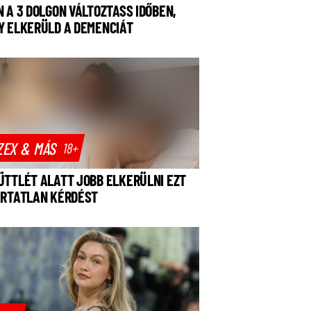
N A 3 DOLGON VÁLTOZTASS IDŐBEN,
Y ELKERÜLD A DEMENCIÁT
ZEX & MÁS
18+
ÜTTLÉT ALATT JOBB ELKERÜLNI EZT
ÁRTATLAN KÉRDÉST