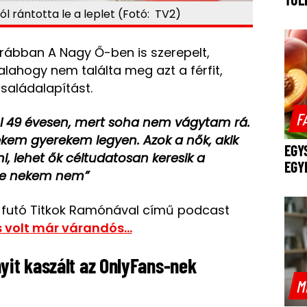
ól rántotta le a leplet (Fotó: TV2)
ábban A Nagy Ő-ben is szerepelt,
alahogy nem találta meg azt a férfit,
 családalapítást.
F
ül 49 évesen, mert soha nem vágytam rá.
em gyerekem legyen. Azok a nők, akik
EGY
i, lehet ők céltudatosan keresik a
EGY
. De nekem nem”
n futó Titkok Ramónával című podcast
s volt már várandós...
yit kaszált az OnlyFans-nek
M