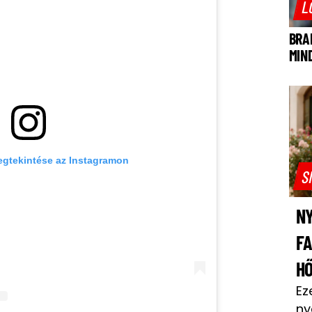
L
BRA
MIN
egtekintése az Instagramon
S
NY
F
H
Ez
ny