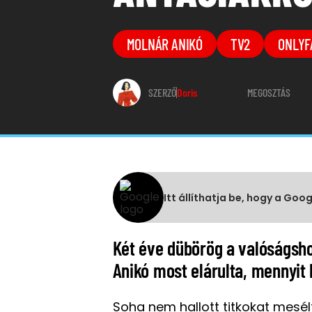
MOLNÁR ANIKÓ
TV2
ONLYF
SZERZŐ
Doris
MEGOSZTÁS
Itt állíthatja be, hogy a Goo
Két éve dübörög a valóságsho
Anikó most elárulta, mennyit
Soha nem hallott titkokat mesélt