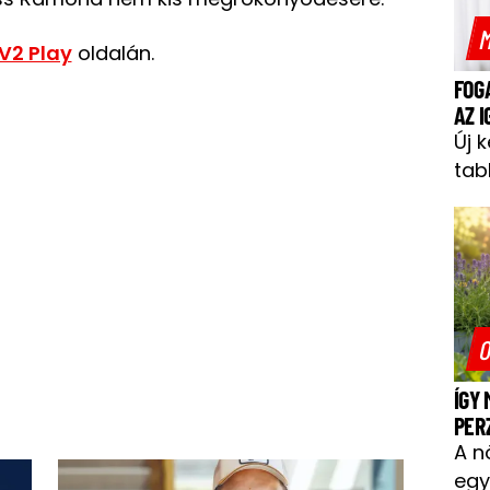
M
V2 Play
oldalán.
FOG
AZ 
Új 
tab
O
ÍGY
PER
A n
egy