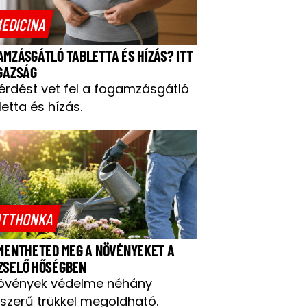
EDICINA
AMZÁSGÁTLÓ TABLETTA ÉS HÍZÁS? ITT
IGAZSÁG
kérdést vet fel a fogamzásgátló
letta és hízás.
TTHONKA
 MENTHETED MEG A NÖVÉNYEKET A
ZSELŐ HŐSÉGBEN
övények védelme néhány
szerű trükkel megoldható.