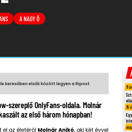
ANS
A NAGY Ő
gle keresőben elsők között legyen a Ripost
11 ó
Szt
vil
w-szereplő OnlyFans-oldala. Molnár
15 
 kaszált az első három hónapban!
Egy
ist
aug
 el az életéről
Molnár Anikó
, aki két évvel