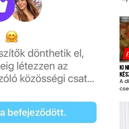
F
KI 
KÉS
A d
cse