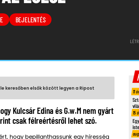
E
BEJELENTÉS
LÉTR
gle keresőben elsők között legyen a Ripost
11 ó
Szt
vil
 hogy Kulcsár Edina és G.w.M nem gyárt
15 
rint csak félreértésről lehet szó.
Egy
ist
aug
ért, hogy bepillanthassunk egy híresség