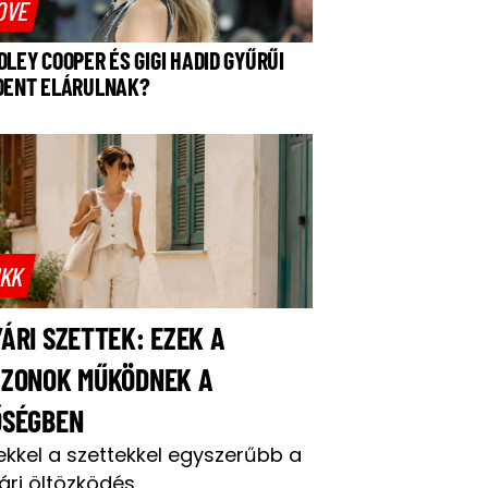
OVE
DLEY COOPER ÉS GIGI HADID GYŰRŰI
DENT ELÁRULNAK?
IKK
ÁRI SZETTEK: EZEK A
AZONOK MŰKÖDNEK A
ŐSÉGBEN
ekkel a szettekkel egyszerűbb a
ári öltözködés.