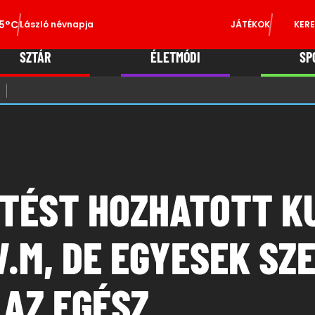
5°C
László névnapja
JÁTÉKOK
KERE
SZTÁR
ÉLETMÓDI
SP
TÉST HOZHATOTT K
W.M, DE EGYESEK SZ
 AZ EGÉSZ