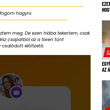
EZE
HOG
i fogom hagyni.
néztem meg. De ezen hiába tekertem, csak
gész csapatból az a Swen tűnt
 csalódott előfizető.
S
EGY
AZ 