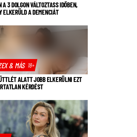
N A 3 DOLGON VÁLTOZTASS IDŐBEN,
Y ELKERÜLD A DEMENCIÁT
ZEX & MÁS
18+
ÜTTLÉT ALATT JOBB ELKERÜLNI EZT
ÁRTATLAN KÉRDÉST