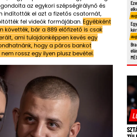
Eze
 gondolta az egykori szépségirálynő és
elk
ndították el azt a fizetős csatornát,
aug
ltötték fel videók formájában.
Egyébként
Egy
 követték, bár a 889 előfizető is csak
kér
aug
nerált, ami tulajdonképpen kevés egy
Bra
ondhatnánk, hogy a páros bankot
elá
nem rossz egy ilyen plusz bevétel.
MÉG
L
SZT
TÚL