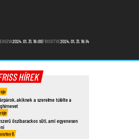
EHOZVA
2024. 01. 31. 16:00
FRISSÍTVE
2024. 01. 31. 16:14
FRISS HÍREK
rája
árpárok, akiknek a szerelme túlélte a
ághírnevet
órája
szerű őszibarackos süti, ami egyenesen
eni
usztus 6.