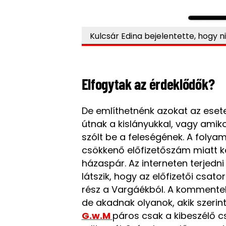
Kulcsár Edina bejelentette, hogy 
Elfogytak az érdeklődők?
De említhetnénk azokat az esetek
útnak a kislányukkal, vagy ami
szólt be a feleségének. A folya
csökkenő előfizetőszám miatt 
házaspár. Az interneten terjedn
látszik, hogy az előfizetői csat
rész a Vargáékból. A kommente
de akadnak olyanok, akik szerint
G.w.M
páros csak a kibeszélő c