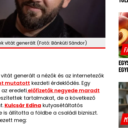
ok vitát generált (Fotó: Bánkúti Sándor)
F
EGY
EGY
vitát generált a nézők és az internetezők
ánt mutatott
kezdeti érdeklődés. Egy
 az eredeti
előfizetők negyede maradt
szítettek tartalmakat, de a következő
t.
Kulcsár Edina
kutyasétáltatós
s állította a földbe a családi bizniszt.
M
kezett meg: