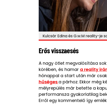
Kulcsár Edina és G.w.M reality-je s
Erős visszaesés
A nagy ötlet megvalósítása sok 
körében, és hamar
a reality ir
hónappal a start után már csak
hűséges
a párhoz. Ekkor még ké
mélyrepülés már betette a kapu
performansza gyakorlatilag bele i
Erről egy kommentelő így emlé