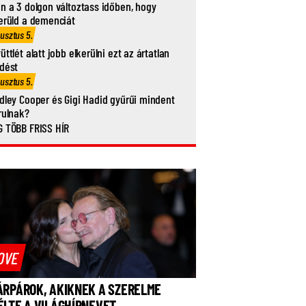
n a 3 dolgon változtass időben, hogy
erüld a demenciát
usztus 5.
üttlét alatt jobb elkerülni ezt az ártatlan
dést
usztus 5.
dley Cooper és Gigi Hadid gyűrűi mindent
rulnak?
 TÖBB FRISS HÍR
OVE
ÁRPÁROK, AKIKNEK A SZERELME
ÉLTE A VILÁGHÍRNEVET