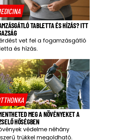
EDICINA
AMZÁSGÁTLÓ TABLETTA ÉS HÍZÁS? ITT
IGAZSÁG
kérdést vet fel a fogamzásgátló
letta és hízás.
TTHONKA
 MENTHETED MEG A NÖVÉNYEKET A
ZSELŐ HŐSÉGBEN
övények védelme néhány
szerű trükkel megoldható.