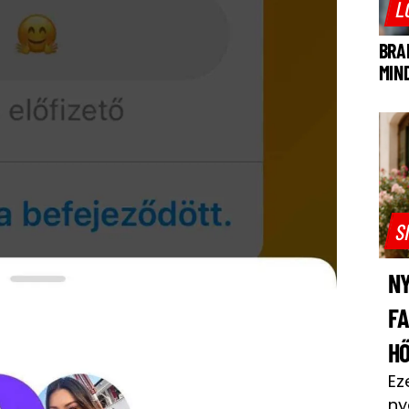
L
BRA
MIN
S
NY
F
H
Ez
ny