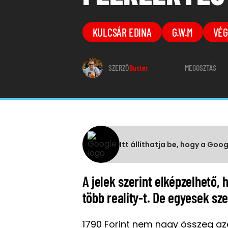
KULCSÁR EDINA
G.W.M
VÉG
SZERZŐ
Buster
MEGOSZTÁS
Itt állíthatja be, hogy a Goo
A jelek szerint elképzelhető,
több reality-t. De egyesek sze
1790 Forint nem nagy összeg az