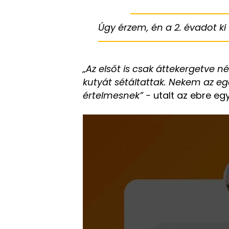
Úgy érzem, én a 2. évadot k
„Az elsőt is csak áttekergetve 
kutyát sétáltattak. Nekem az e
értelmesnek” -
utalt az ebre egy