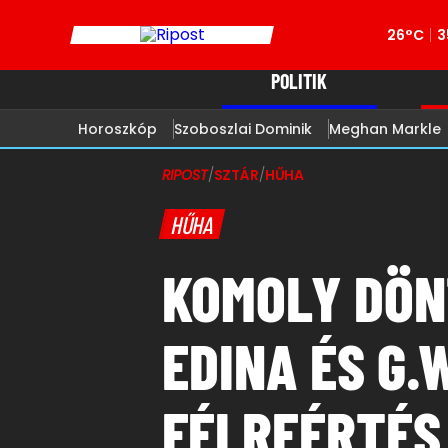
26°C
3
POLITIK
Horoszkóp
Szoboszlai Dominik
Meghan Markle
RIPOST
/
SZTÁR
/
HŰHA
HŰHA
KOMOLY DÖN
EDINA ÉS G.
FÉLREÉRTÉS