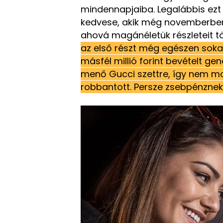
mindennapjaiba. Legalábbis ezt
kedvese, akik még novemberben i
ahová magánéletük részleteit tö
az első részt még egészen sokan
másfél millió forint bevételt ge
menő Gucci szettre, így nem m
robbantott. Persze zsebpénznek 