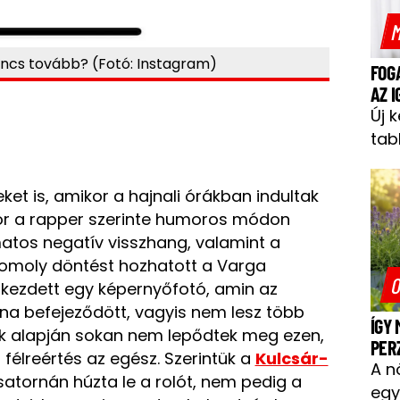
M
nincs tovább? (Fotó: Instagram)
FOG
AZ 
Új 
tab
et is, amikor a hajnali órákban indultak
kor a rapper szerinte humoros módon
matos negatív visszhang, valamint a
komoly döntést hozhatott a Varga
O
i kezdett egy képernyőfotó, amin az
orna befejeződött, vagyis nem lesz több
ÍGY
k alapján sokan nem lepődtek meg ezen,
PER
 félreértés az egész. Szerintük a
Kulcsár-
A n
satornán húzta le a rolót, nem pedig a
egy