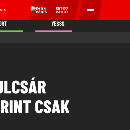
RETRO
SÉS
RÁDIÓ
ORT
YESSS
MANI
ULCSÁR
ERINT CSAK