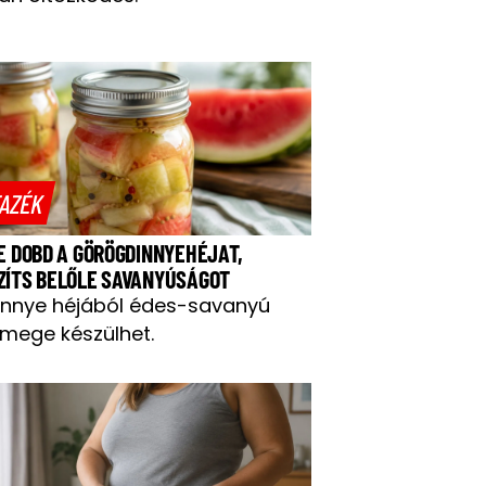
AZÉK
NE DOBD A GÖRÖGDINNYEHÉJAT,
ZÍTS BELŐLE SAVANYÚSÁGOT
innye héjából édes-savanyú
mege készülhet.