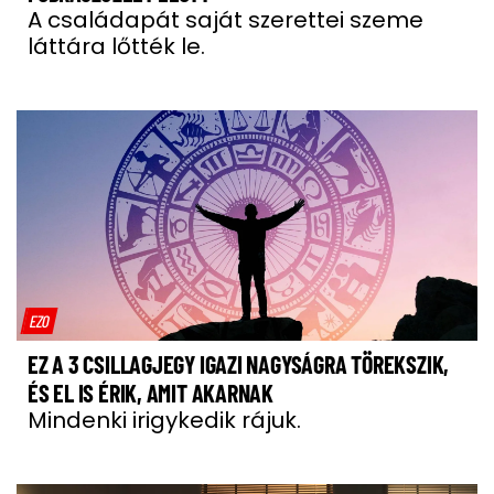
A családapát saját szerettei szeme
láttára lőtték le.
EZO
EZ A 3 CSILLAGJEGY IGAZI NAGYSÁGRA TÖREKSZIK,
ÉS EL IS ÉRIK, AMIT AKARNAK
Mindenki irigykedik rájuk.