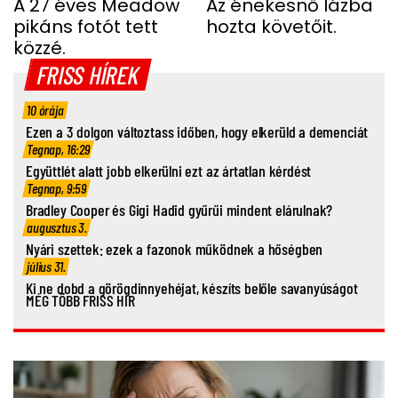
FOTÓ
A 27 éves Meadow
Az énekesnő lázba
pikáns fotót tett
hozta követőit.
közzé.
FRISS HÍREK
10 órája
Ezen a 3 dolgon változtass időben, hogy elkerüld a demenciát
Tegnap, 16:29
Együttlét alatt jobb elkerülni ezt az ártatlan kérdést
Tegnap, 9:59
Bradley Cooper és Gigi Hadid gyűrűi mindent elárulnak?
augusztus 3.
Nyári szettek: ezek a fazonok működnek a hőségben
július 31.
Ki ne dobd a görögdinnyehéjat, készíts belőle savanyúságot
MÉG TÖBB FRISS HÍR