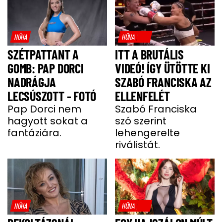
HŰHA
HŰHA
SZÉTPATTANT A
ITT A BRUTÁLIS
GOMB: PAP DORCI
VIDEÓ! ÍGY ÜTÖTTE KI
NADRÁGJA
SZABÓ FRANCISKA AZ
LECSÚSZOTT - FOTÓ
ELLENFELÉT
Pap Dorci nem
Szabó Franciska
hagyott sokat a
szó szerint
fantáziára.
lehengerelte
riválistát.
HŰHA
HŰHA