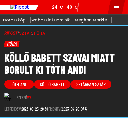
24°C
40°C
Horoszkóp
Szoboszlai Dominik
Meghan Markle
RIPOST
/
SZTÁR
/
HŰHA
HŰHA
KÖLLŐ BABETT SZAVAI MIATT
BORULT KI TÓTH ANDI
TÓTH ANDI
KÖLLŐ BABETT
SZTÁRBAN SZTÁR
SZERZŐ
WB
LÉTREHOZVA
2023. 06. 25. 20:30
FRISSÍTVE
2023. 06. 26. 07:41