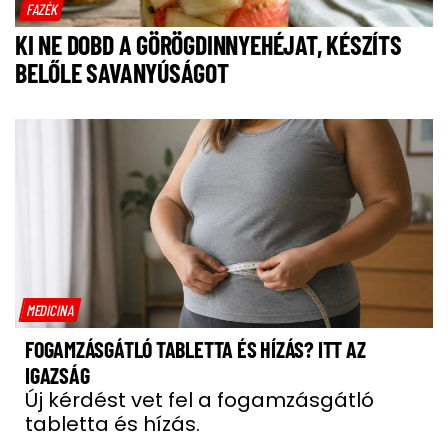
FAZÉK
KI NE DOBD A GÖRÖGDINNYEHÉJAT, KÉSZÍTS
BELŐLE SAVANYÚSÁGOT
MEDICINA
FOGAMZÁSGÁTLÓ TABLETTA ÉS HÍZÁS? ITT AZ
IGAZSÁG
Új kérdést vet fel a fogamzásgátló
tabletta és hízás.