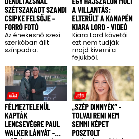
DEKOLTÁZSNÁL
EGY HAJSZÁLON MÚLT
SZÉTSZAKADT SZANDI
A VILLANTÁS:
CSIPKE FELSŐJE –
ELTERÜLT A KANAPÉN
FORRÓ FOTÓ
KIARA LORD - VIDEÓ
Az énekesnő szexi
Kiara Lord követői
szerkóban állt
ezt nem tudják
színpadra.
majd kiverni a
fejükből.
HŰHA
HŰHA
FÉLMEZTELENÜL
„SZÉP DINNYÉK” -
KAPTÁK
TOLVAI RENI NEM
LENCSEVÉGRE PAUL
SEMMI KÉPET
WALKER LÁNYÁT -
POSZTOLT