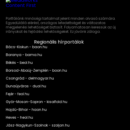
Portfóliónk minőségi tartalmat jelent minden olvasó számára.
Egyedülálló elérést, országos lefedettséget és változatos
megjelenési lehetőséget biztosít. Folyamatosan keressük az új
irányokat és fejlődési lehetőségeket. Ez jövőnk záloga.
Regionális hírportálok
Bács-Kiskun - baon.hu
Baranya - bama.hu
Békés - beol.hu
Borsod-Abaúj-Zemplén - boon.hu
Csongrád - delmagyar.hu
Dunaújváros - duol.hu
Fejér - feol.hu
Győr-Moson-Sopron - kisalfold.hu
Hajdú-Bihar - haon.hu
Heves - heol.hu
Jász-Nagykun-Szolnok - szoljon.hu