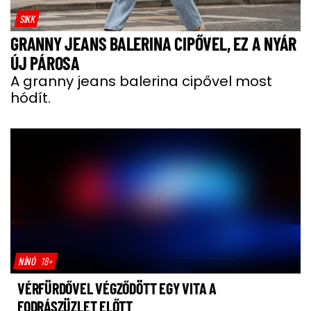
SIKK
GRANNY JEANS BALERINA CIPŐVEL, EZ A NYÁR
ÚJ PÁROSA
A granny jeans balerina cipővel most
hódít.
NÍNÓ
18+
VÉRFÜRDŐVEL VÉGZŐDÖTT EGY VITA A
FODRÁSZÜZLET ELŐTT