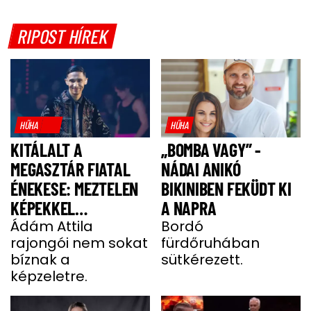
RIPOST HÍREK
HŰHA
HŰHA
KITÁLALT A
„BOMBA VAGY” -
MEGASZTÁR FIATAL
NÁDAI ANIKÓ
ÉNEKESE: MEZTELEN
BIKINIBEN FEKÜDT KI
KÉPEKKEL
A NAPRA
HALMOZZÁK EL A
Ádám Attila
Bordó
rajongói nem sokat
fürdőruhában
RAJONGÓI
bíznak a
sütkérezett.
képzeletre.