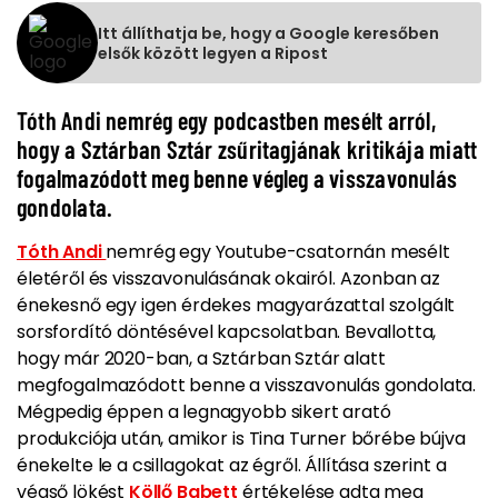
Itt állíthatja be, hogy a Google keresőben
elsők között legyen a Ripost
Tóth Andi nemrég egy podcastben mesélt arról,
hogy a Sztárban Sztár zsűritagjának kritikája miatt
fogalmazódott meg benne végleg a visszavonulás
gondolata.
Tóth Andi
nemrég egy Youtube-csatornán mesélt
életéről és visszavonulásának okairól. Azonban az
énekesnő egy igen érdekes magyarázattal szolgált
sorsfordító döntésével kapcsolatban. Bevallotta,
hogy már 2020-ban, a Sztárban Sztár alatt
megfogalmazódott benne a visszavonulás gondolata.
Mégpedig éppen a legnagyobb sikert arató
produkciója után, amikor is Tina Turner bőrébe bújva
énekelte le a csillagokat az égről. Állítása szerint a
végső lökést
Köllő Babett
értékelése adta meg