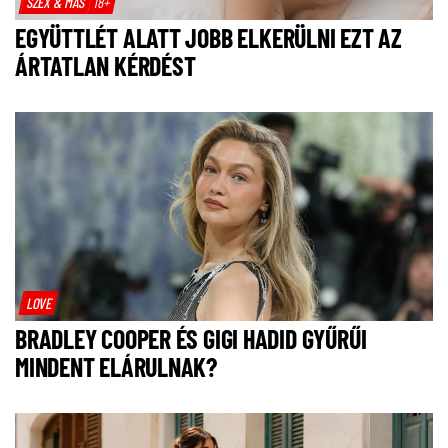
SZEX & MÁS
18+
EGYÜTTLÉT ALATT JOBB ELKERÜLNI EZT AZ
ÁRTATLAN KÉRDÉST
LOVE
BRADLEY COOPER ÉS GIGI HADID GYŰRŰI
MINDENT ELÁRULNAK?