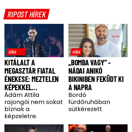
RIPOST HÍREK
HŰHA
HŰHA
KITÁLALT A
„BOMBA VAGY” -
MEGASZTÁR FIATAL
NÁDAI ANIKÓ
ÉNEKESE: MEZTELEN
BIKINIBEN FEKÜDT KI
KÉPEKKEL
A NAPRA
HALMOZZÁK EL A
Ádám Attila
Bordó
rajongói nem sokat
fürdőruhában
RAJONGÓI
bíznak a
sütkérezett.
képzeletre.