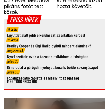
FOTÓ
A 27 éves Meadow
Az énekesnő lázba
pikáns fotót tett
hozta követőit.
közzé.
FRISS HÍREK
16 órája
Együttlét alatt jobb elkerülni ezt az ártatlan kérdést
23 órája
Bradley Cooper és Gigi Hadid gyűrűi mindent elárulnak?
augusztus 3.
Nyári szettek: ezek a fazonok működnek a hőségben
július 31.
Ki ne dobd a görögdinnyehéjat, készíts belőle savanyúságot
július 30.
Fogamzásgátló tabletta és hízás? Itt az igazság
MÉG TÖBB FRISS HÍR