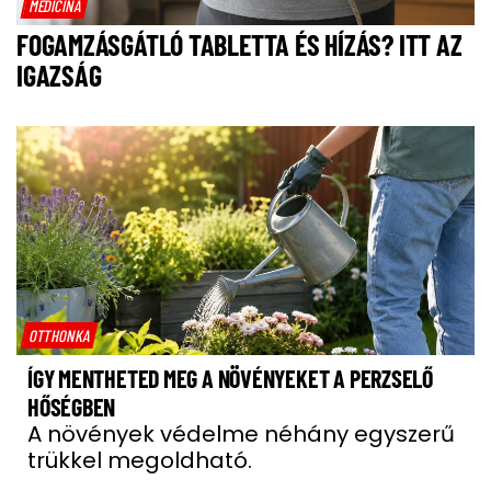
MEDICINA
FOGAMZÁSGÁTLÓ TABLETTA ÉS HÍZÁS? ITT AZ
IGAZSÁG
OTTHONKA
ÍGY MENTHETED MEG A NÖVÉNYEKET A PERZSELŐ
HŐSÉGBEN
A növények védelme néhány egyszerű
trükkel megoldható.