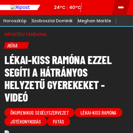
24°C
40°C
Horoszkóp
Szoboszlai Dominik
Meghan Markle
RIPOST
/
SZTÁR
/
HŰHA
HŰHA
LÉKAI-KISS RAMÓNA EZZEL
SEGÍTI A HÁTRÁNYOS
HELYZETŰ GYEREKEKET -
VIDEÓ
ÖKUMENIKUS SEGÉLYSZERVEZET
LÉKAI-KISS RAMÓNA
JÓTÉKONYKODÁS
FUTÁS