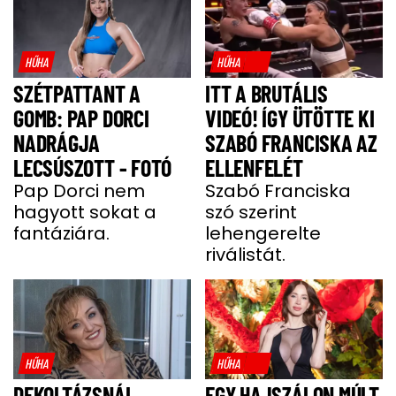
HŰHA
HŰHA
SZÉTPATTANT A
ITT A BRUTÁLIS
GOMB: PAP DORCI
VIDEÓ! ÍGY ÜTÖTTE KI
NADRÁGJA
SZABÓ FRANCISKA AZ
LECSÚSZOTT - FOTÓ
ELLENFELÉT
Pap Dorci nem
Szabó Franciska
hagyott sokat a
szó szerint
fantáziára.
lehengerelte
riválistát.
HŰHA
HŰHA
DEKOLTÁZSNÁL
EGY HAJSZÁLON MÚLT