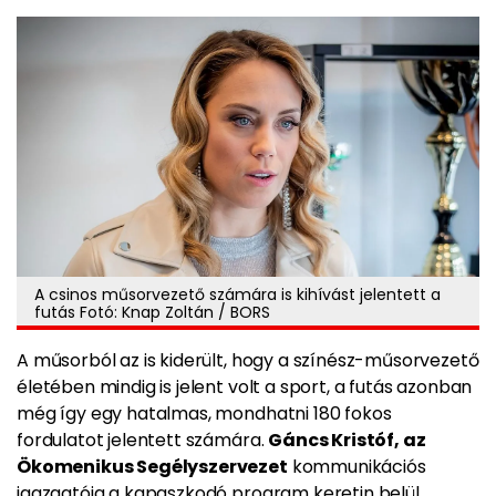
A csinos műsorvezető számára is kihívást jelentett a
futás Fotó: Knap Zoltán / BORS
A műsorból az is kiderült, hogy a színész-műsorvezető
életében mindig is jelent volt a sport, a futás azonban
még így egy hatalmas, mondhatni 180 fokos
fordulatot jelentett számára.
Gáncs Kristóf, az
Ökomenikus Segélyszervezet
kommunikációs
igazgatója a kapaszkodó program keretin belül