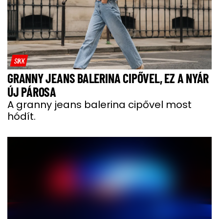
SIKK
GRANNY JEANS BALERINA CIPŐVEL, EZ A NYÁR
ÚJ PÁROSA
A granny jeans balerina cipővel most
hódít.