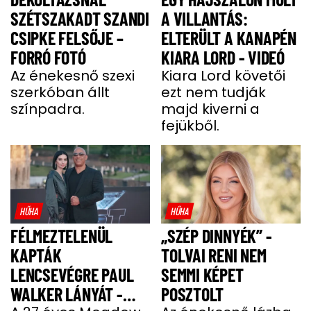
SZÉTSZAKADT SZANDI
A VILLANTÁS:
CSIPKE FELSŐJE –
ELTERÜLT A KANAPÉN
FORRÓ FOTÓ
KIARA LORD - VIDEÓ
Az énekesnő szexi
Kiara Lord követői
szerkóban állt
ezt nem tudják
színpadra.
majd kiverni a
fejükből.
HŰHA
HŰHA
FÉLMEZTELENÜL
„SZÉP DINNYÉK” -
KAPTÁK
TOLVAI RENI NEM
LENCSEVÉGRE PAUL
SEMMI KÉPET
WALKER LÁNYÁT -
POSZTOLT