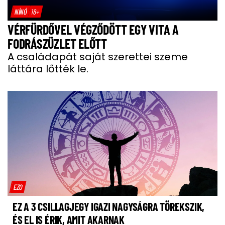
NÍNÓ
18+
VÉRFÜRDŐVEL VÉGZŐDÖTT EGY VITA A
FODRÁSZÜZLET ELŐTT
A családapát saját szerettei szeme
láttára lőtték le.
EZO
EZ A 3 CSILLAGJEGY IGAZI NAGYSÁGRA TÖREKSZIK,
ÉS EL IS ÉRIK, AMIT AKARNAK