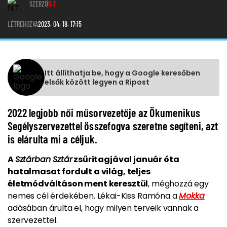
SZERZŐ
N.T.
LÉTREHOZVA
2023. 04. 18. 17:15
Itt állíthatja be, hogy a Google keresőben
elsők között legyen a Ripost
2022 legjobb női műsorvezetője az Ökumenikus
Segélyszervezettel összefogva szeretne segíteni, azt
is elárulta mi a céljuk.
A
Sztárban Sztár
zsűritagjával január óta
hatalmasat fordult a világ, teljes
életmódváltáson ment keresztül
, méghozzá egy
nemes cél érdekében. Lékai-Kiss Ramóna a
Mokka
adásában árulta el, hogy milyen terveik vannak a
szervezettel.