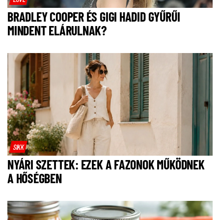
BRADLEY COOPER ÉS GIGI HADID GYŰRŰI
MINDENT ELÁRULNAK?
SIKK
NYÁRI SZETTEK: EZEK A FAZONOK MŰKÖDNEK
A HŐSÉGBEN