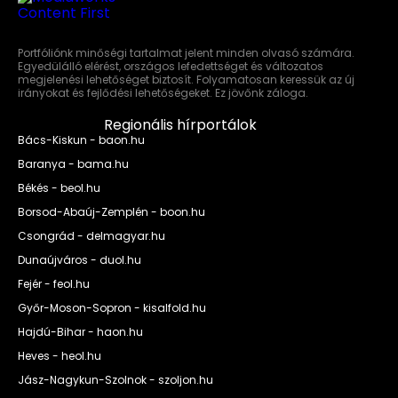
Portfóliónk minőségi tartalmat jelent minden olvasó számára.
Egyedülálló elérést, országos lefedettséget és változatos
megjelenési lehetőséget biztosít. Folyamatosan keressük az új
irányokat és fejlődési lehetőségeket. Ez jövőnk záloga.
Regionális hírportálok
Bács-Kiskun - baon.hu
Baranya - bama.hu
Békés - beol.hu
Borsod-Abaúj-Zemplén - boon.hu
Csongrád - delmagyar.hu
Dunaújváros - duol.hu
Fejér - feol.hu
Győr-Moson-Sopron - kisalfold.hu
Hajdú-Bihar - haon.hu
Heves - heol.hu
Jász-Nagykun-Szolnok - szoljon.hu