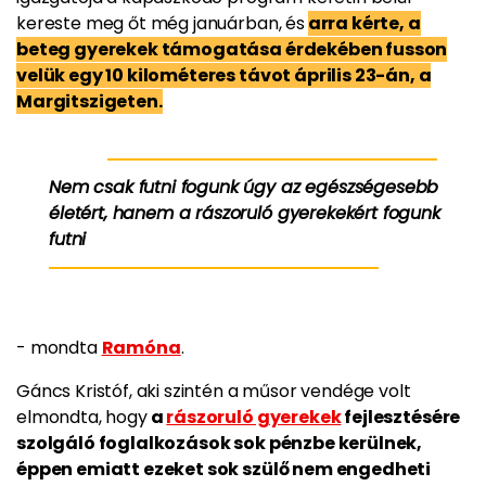
kereste meg őt még januárban, és
arra kérte, a
beteg gyerekek támogatása érdekében fusson
velük egy 10 kilométeres távot április 23-án, a
Margitszigeten.
Nem csak futni fogunk úgy az egészségesebb
életért, hanem a rászoruló gyerekekért fogunk
futni
- mondta
Ramóna
.
Gáncs Kristóf, aki szintén a műsor vendége volt
elmondta, hogy
a
rászoruló gyerekek
fejlesztésére
szolgáló foglalkozások sok pénzbe kerülnek,
éppen emiatt ezeket sok szülő nem engedheti