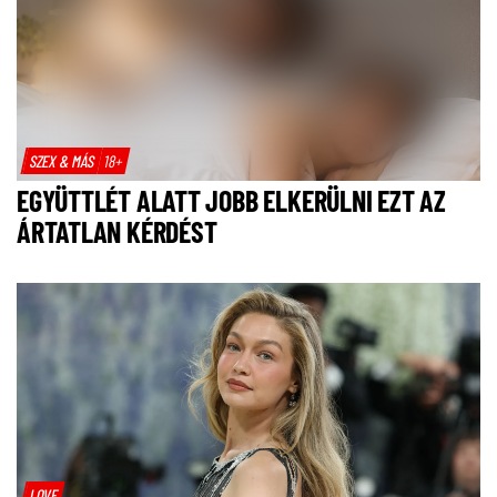
SZEX & MÁS
18+
EGYÜTTLÉT ALATT JOBB ELKERÜLNI EZT AZ
ÁRTATLAN KÉRDÉST
LOVE