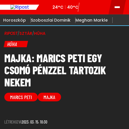
24°C
40°C
Horoszkóp
Szoboszlai Dominik
Meghan Markle
RIPOST
/
SZTÁR
/
HŰHA
HŰHA
MAJKA: MARICS PETI EGY
CSOMÓ PÉNZZEL TARTOZIK
NEKEM
MARICS PETI
MAJKA
LÉTREHOZVA
2023. 03. 15. 10:30