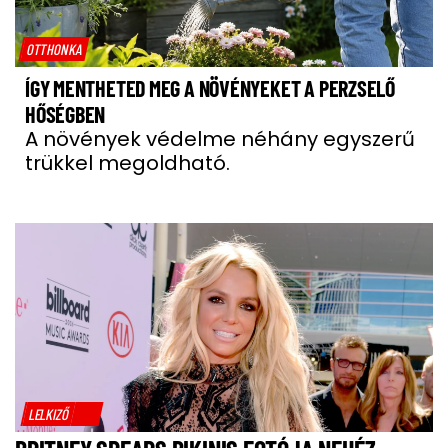
OTTHONKA
ÍGY MENTHETED MEG A NÖVÉNYEKET A PERZSELŐ
HŐSÉGBEN
A növények védelme néhány egyszerű
trükkel megoldható.
LELKIZŐ