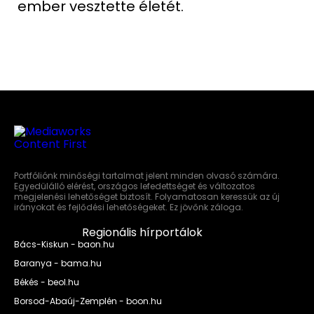
ember vesztette életét.
Portfóliónk minőségi tartalmat jelent minden olvasó számára.
Egyedülálló elérést, országos lefedettséget és változatos
megjelenési lehetőséget biztosít. Folyamatosan keressük az új
irányokat és fejlődési lehetőségeket. Ez jövőnk záloga.
Regionális hírportálok
Bács-Kiskun - baon.hu
Baranya - bama.hu
Békés - beol.hu
Borsod-Abaúj-Zemplén - boon.hu