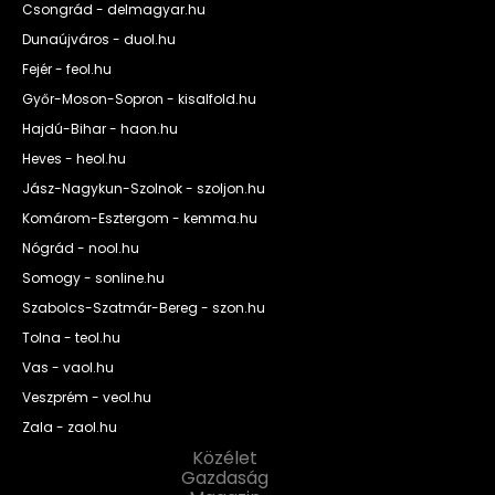
Csongrád - delmagyar.hu
Dunaújváros - duol.hu
Fejér - feol.hu
Győr-Moson-Sopron - kisalfold.hu
Hajdú-Bihar - haon.hu
Heves - heol.hu
Jász-Nagykun-Szolnok - szoljon.hu
Komárom-Esztergom - kemma.hu
Nógrád - nool.hu
Somogy - sonline.hu
Szabolcs-Szatmár-Bereg - szon.hu
Tolna - teol.hu
Vas - vaol.hu
Veszprém - veol.hu
Zala - zaol.hu
Közélet
Gazdaság