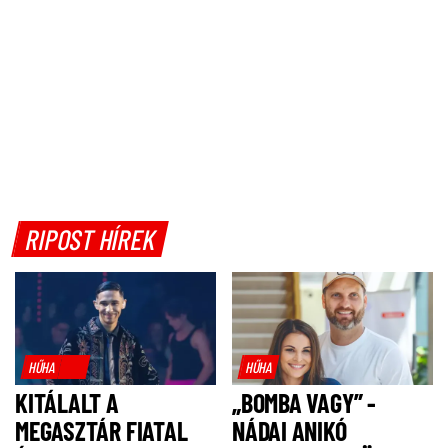
RIPOST HÍREK
HŰHA
HŰHA
KITÁLALT A
„BOMBA VAGY” -
MEGASZTÁR FIATAL
NÁDAI ANIKÓ