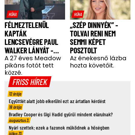
HŰHA
HŰHA
FÉLMEZTELENÜL
„SZÉP DINNYÉK” -
KAPTÁK
TOLVAI RENI NEM
LENCSEVÉGRE PAUL
SEMMI KÉPET
WALKER LÁNYÁT -
POSZTOLT
FOTÓ
A 27 éves Meadow
Az énekesnő lázba
pikáns fotót tett
hozta követőit.
közzé.
FRISS HÍREK
12 órája
Együttlét alatt jobb elkerülni ezt az ártatlan kérdést
18 órája
Bradley Cooper és Gigi Hadid gyűrűi mindent elárulnak?
augusztus 3.
Nyári szettek: ezek a fazonok működnek a hőségben
július 31.