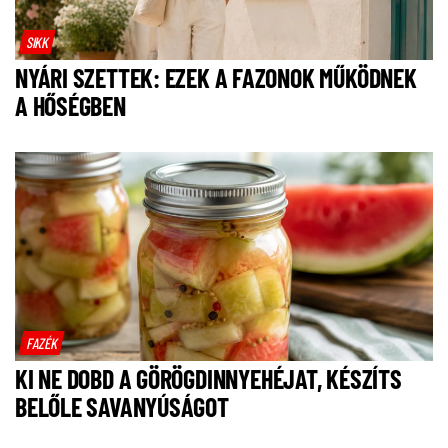
SIKK
NYÁRI SZETTEK: EZEK A FAZONOK MŰKÖDNEK
A HŐSÉGBEN
FAZÉK
KI NE DOBD A GÖRÖGDINNYEHÉJAT, KÉSZÍTS
BELŐLE SAVANYÚSÁGOT