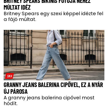
BRITNEY SPEARS BIKINIS FOTÓJA NEHÉZ
MÚLTAT IDÉZ
Britney Spears egy szexi képpel idézte fel
a fájó múltat.
SIKK
GRANNY JEANS BALERINA CIPŐVEL, EZ A NYÁR
ÚJ PÁROSA
A granny jeans balerina cipővel most
hódít.