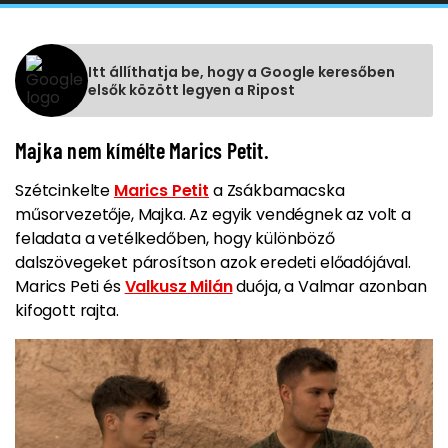
Itt állíthatja be, hogy a Google keresőben
elsők között legyen a Ripost
Majka nem kímélte Marics Petit.
Szétcinkelte
Marics Petit
a Zsákbamacska
műsorvezetője, Majka. Az egyik vendégnek az volt a
feladata a vetélkedőben, hogy különböző
dalszövegeket párosítson azok eredeti előadójával.
Marics Peti és
Valkusz Milán
duója, a Valmar azonban
kifogott rajta.