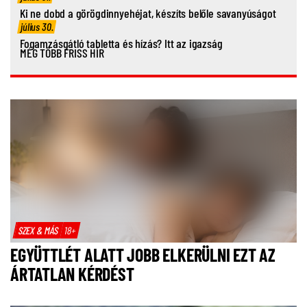
Ki ne dobd a görögdinnyehéjat, készíts belőle savanyúságot
július 30.
Fogamzásgátló tabletta és hízás? Itt az igazság
MÉG TÖBB FRISS HÍR
SZEX & MÁS
18+
EGYÜTTLÉT ALATT JOBB ELKERÜLNI EZT AZ
ÁRTATLAN KÉRDÉST