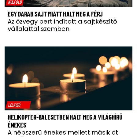
KÜLFÖLD
EGY DARAB SAJT MIATT HALT MEG A FÉRJ
Az özvegy pert indított a sajtkészítő
vállalattal szemben.
LELKIZŐ
HELIKOPTER-BALESETBEN HALT MEG A VILÁGHÍRŰ
ÉNEKES
A népszerű énekes mellett másik öt