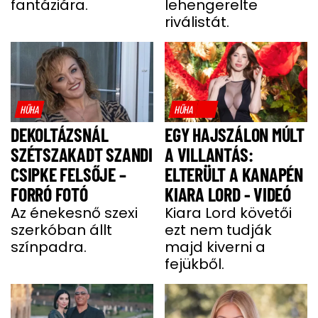
fantáziára.
lehengerelte
riválistát.
HŰHA
HŰHA
DEKOLTÁZSNÁL
EGY HAJSZÁLON MÚLT
SZÉTSZAKADT SZANDI
A VILLANTÁS:
CSIPKE FELSŐJE –
ELTERÜLT A KANAPÉN
FORRÓ FOTÓ
KIARA LORD - VIDEÓ
Az énekesnő szexi
Kiara Lord követői
szerkóban állt
ezt nem tudják
színpadra.
majd kiverni a
fejükből.