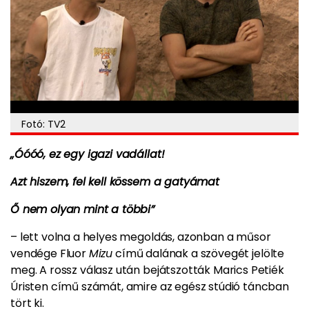
Fotó: TV2
„Óóóó, ez egy igazi vadállat!
Azt hiszem, fel kell kössem a gatyámat
Ő nem olyan mint a többi”
– lett volna a helyes megoldás, azonban a műsor
vendége Fluor
Mizu
című dalának a szövegét jelölte
meg. A rossz válasz után bejátszották Marics Petiék
Úristen című számát, amire az egész stúdió táncban
tört ki.