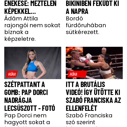
ÉNEKESE: MEZTELEN
BIKINIBEN FEKÜDT KI
KÉPEKKEL
A NAPRA
HALMOZZÁK EL A
Ádám Attila
Bordó
rajongói nem sokat
fürdőruhában
RAJONGÓI
bíznak a
sütkérezett.
képzeletre.
HŰHA
HŰHA
SZÉTPATTANT A
ITT A BRUTÁLIS
GOMB: PAP DORCI
VIDEÓ! ÍGY ÜTÖTTE KI
NADRÁGJA
SZABÓ FRANCISKA AZ
LECSÚSZOTT - FOTÓ
ELLENFELÉT
Pap Dorci nem
Szabó Franciska
hagyott sokat a
szó szerint