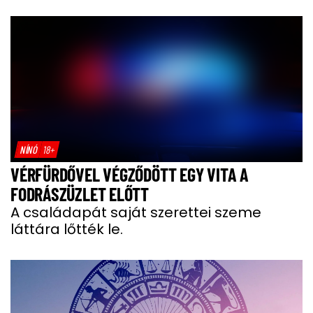
NÍNÓ
18+
VÉRFÜRDŐVEL VÉGZŐDÖTT EGY VITA A
FODRÁSZÜZLET ELŐTT
A családapát saját szerettei szeme
láttára lőtték le.