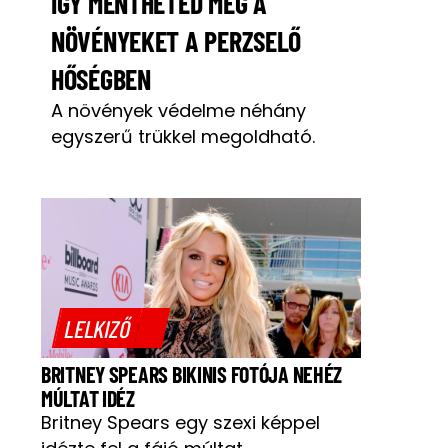
ÍGY MENTHETED MEG A
NÖVÉNYEKET A PERZSELŐ
HŐSÉGBEN
A növények védelme néhány
egyszerű trükkel megoldható.
LELKIZŐ
BRITNEY SPEARS BIKINIS FOTÓJA NEHÉZ
MÚLTAT IDÉZ
Britney Spears egy szexi képpel