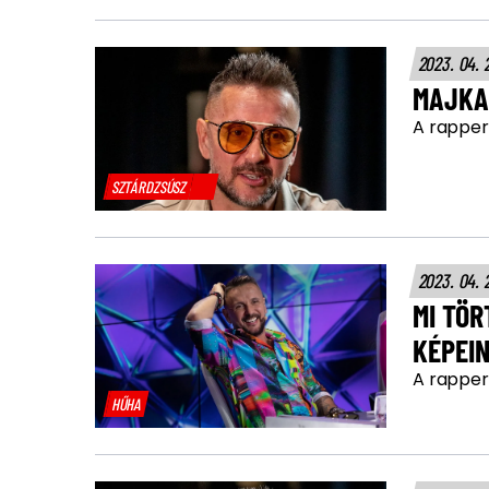
2023. 04. 
MAJKA 
A rapper 
SZTÁRDZSÚSZ
2023. 04. 
MI TÖ
KÉPEI
A rapper 
HŰHA