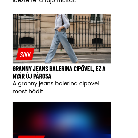
idézte fel a fájó múltat.
SIKK
GRANNY JEANS BALERINA CIPŐVEL, EZ A
NYÁR ÚJ PÁROSA
A granny jeans balerina cipővel
most hódít.