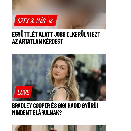
SZEX & MÁS
18+
EGYÜTTLÉT ALATT JOBB ELKERÜLNI EZT
AZ ÁRTATLAN KÉRDÉST
LOVE
BRADLEY COOPER ÉS GIGI HADID GYŰRŰI
MINDENT ELÁRULNAK?