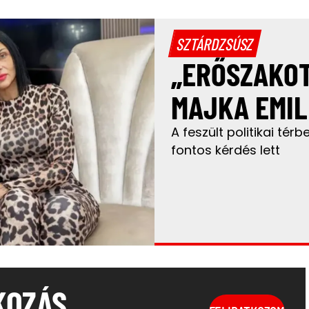
SZTÁRDZSÚSZ
„ERŐSZAKOT
MAJKA EMIL
A feszült politikai té
fontos kérdés lett
KOZÁS