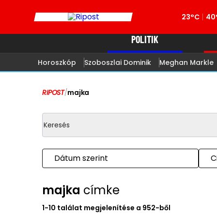
23°C
40
POLITIK
Horoszkóp
Szoboszlai Dominik
Meghan Markle
RIPOST
/
majka
Dátum szerint
C
majka
címke
1-10 találat megjelenítése a 952-ből