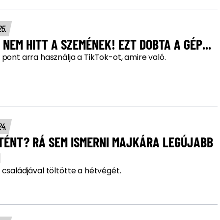
25.
NEM HITT A SZEMÉNEK! EZT DOBTA A GÉP...
pont arra használja a TikTok-ot, amire való.
24.
RTÉNT? RÁ SEM ISMERNI MAJKÁRA LEGÚJABB
N
családjával töltötte a hétvégét.