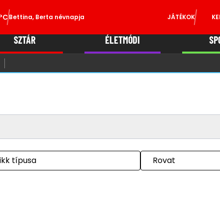
°C
Bettina, Berta névnapja
JÁTÉKOK
KE
SZTÁR
ÉLETMÓDI
SP
ikk típusa
Rovat