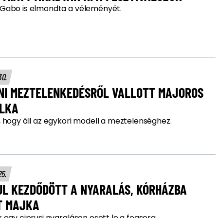
abo is elmondta a véleményét.
30.
NI MEZTELENKEDÉSRŐL VALLOTT MAJOROS
LKA
 hogy áll az egykori modell a meztelenséghez.
25.
UL KEZDŐDÖTT A NYARALÁS, KÓRHÁZBA
T MAJKA
egy ciprusi nyaraláson esett le a fogsora.