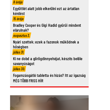
8 órája
Együttlét alatt jobb elkerülni ezt az ártatlan
kérdést
15 órája
Bradley Cooper és Gigi Hadid gyűrűi mindent
elárulnak?
augusztus 3.
Nyári szettek: ezek a fazonok működnek a
hőségben
július 31.
Ki ne dobd a görögdinnyehéjat, készíts belőle
savanyúságot
július 30.
Fogamzásgátló tabletta és hízás? Itt az igazság
MÉG TÖBB FRISS HÍR