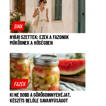
SIKK
NYÁRI SZETTEK: EZEK A FAZONOK
MŰKÖDNEK A HŐSÉGBEN
FAZÉK
KI NE DOBD A GÖRÖGDINNYEHÉJAT,
KÉSZÍTS BELŐLE SAVANYÚSÁGOT