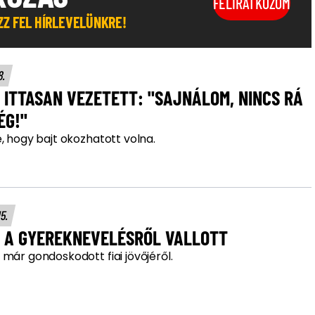
FELIRATKOZOM
OZZ FEL HÍRLEVELÜNKRE!
8.
ITTASAN VEZETETT: "SAJNÁLOM, NINCS RÁ
ÉG!"
, hogy bajt okozhatott volna.
15.
 A GYEREKNEVELÉSRŐL VALLOTT
már gondoskodott fiai jövőjéről.