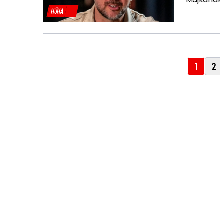
HŰHA
1
2