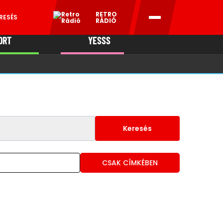
RETRO
RESÉS
RÁDIÓ
ORT
YESSS
MANI
Keresés
CSAK CÍMKÉBEN