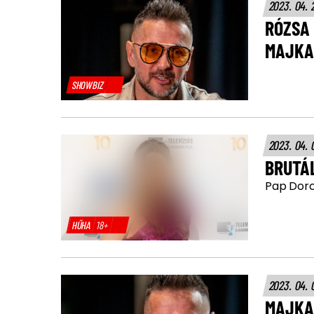
2023. 04. 
RÓZSA 
MAJKA 
SHOWBIZ
2023. 04. 
BRUTÁL
Pap Dorci
HŰHA
18+
2023. 04. 
MAJKA