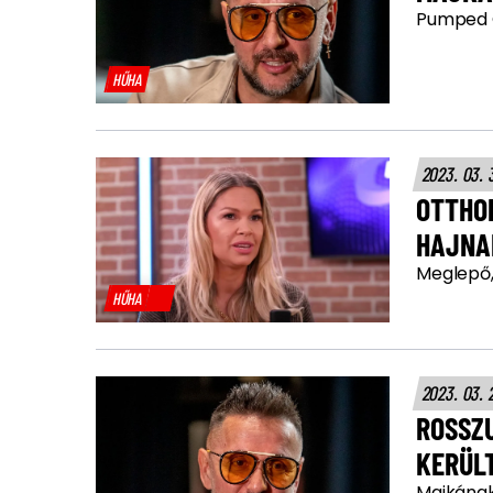
Pumped G
HŰHA
2023. 03. 
OTTHO
HAJNA
Meglepő,
HŰHA
2023. 03. 
ROSSZ
KERÜL
Majkának 