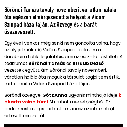
Böröndi Tamás tavaly novemberi, váratlan halála
óta egészen elmérgesedett a helyzet a Vidám
Színpad háza táján. Az özvegy és a barát
összeveszett.
Egy éve ilyenkor még senki nem gondolta volna, hogy
az oly jól működő Vidám Színpad csaknem a
darabjaira hullik, legalábbis, ami az összetartást illeti. A
teátrumot
Böröndi Tamás
és
Straub Dezső
vezették együtt, ám Böröndi tavaly novemberi,
váratlan halála óta maguk a társulat tagjai sem értik,
mi történik a Vidám Színpad háza táján.
Böröndi özvegye,
Götz Anna
ugyanis mintha jó ideje
ki
akarta volna túrni
Straubot a vezetőségből. Ez
pedig most meg is történt, a színész az internetről
értesült minderről.