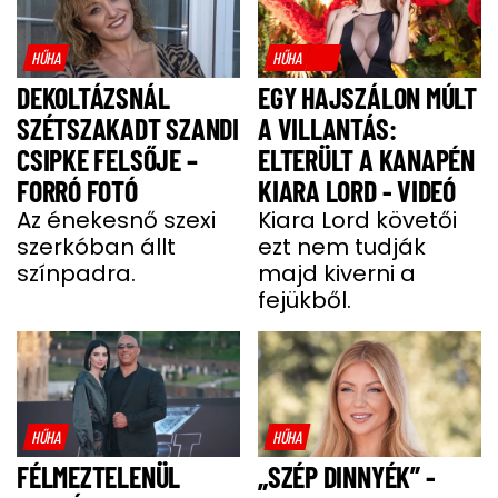
HŰHA
HŰHA
DEKOLTÁZSNÁL
EGY HAJSZÁLON MÚLT
SZÉTSZAKADT SZANDI
A VILLANTÁS:
CSIPKE FELSŐJE –
ELTERÜLT A KANAPÉN
FORRÓ FOTÓ
KIARA LORD - VIDEÓ
Az énekesnő szexi
Kiara Lord követői
szerkóban állt
ezt nem tudják
színpadra.
majd kiverni a
fejükből.
HŰHA
HŰHA
FÉLMEZTELENÜL
„SZÉP DINNYÉK” -