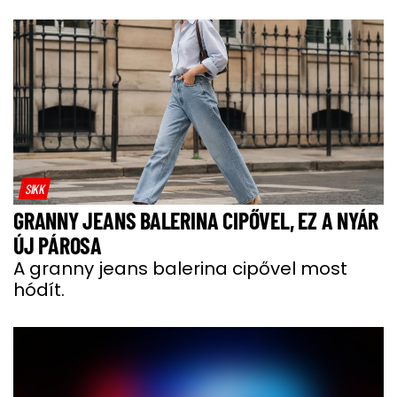
SIKK
GRANNY JEANS BALERINA CIPŐVEL, EZ A NYÁR
ÚJ PÁROSA
A granny jeans balerina cipővel most
hódít.