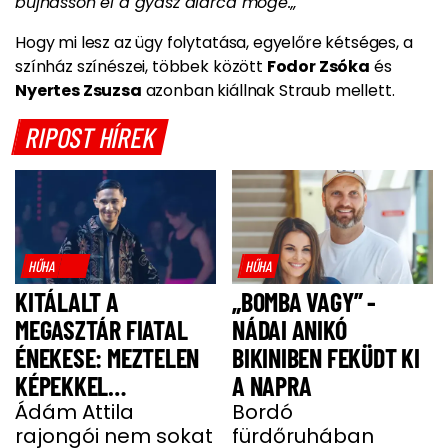
bújhasson el a gyász álarca mögé.„
Hogy mi lesz az ügy folytatása, egyelőre kétséges, a
színház színészei, többek között
Fodor Zsóka
és
Nyertes Zsuzsa
azonban kiállnak Straub mellett.
RIPOST HÍREK
HŰHA
HŰHA
KITÁLALT A
„BOMBA VAGY” -
MEGASZTÁR FIATAL
NÁDAI ANIKÓ
ÉNEKESE: MEZTELEN
BIKINIBEN FEKÜDT KI
KÉPEKKEL
A NAPRA
HALMOZZÁK EL A
Ádám Attila
Bordó
rajongói nem sokat
fürdőruhában
RAJONGÓI