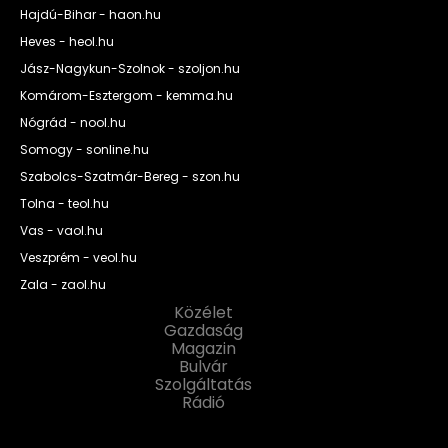
Hajdú-Bihar - haon.hu
Heves - heol.hu
Jász-Nagykun-Szolnok - szoljon.hu
Komárom-Esztergom - kemma.hu
Nógrád - nool.hu
Somogy - sonline.hu
Szabolcs-Szatmár-Bereg - szon.hu
Tolna - teol.hu
Vas - vaol.hu
Veszprém - veol.hu
Zala - zaol.hu
Közélet
Gazdaság
Magazin
Bulvár
Szolgáltatás
Rádió