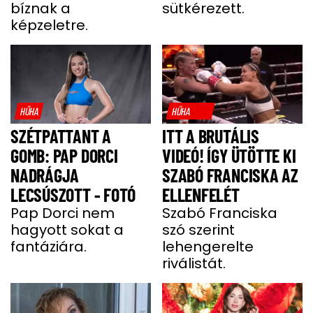
bíznak a
sütkérezett.
képzeletre.
HŰHA
HŰHA
SZÉTPATTANT A
ITT A BRUTÁLIS
GOMB: PAP DORCI
VIDEÓ! ÍGY ÜTÖTTE KI
NADRÁGJA
SZABÓ FRANCISKA AZ
LECSÚSZOTT - FOTÓ
ELLENFELÉT
Pap Dorci nem
Szabó Franciska
hagyott sokat a
szó szerint
fantáziára.
lehengerelte
riválistát.