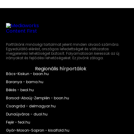
Portfóliónk minőségi tartalmat jelent minden olvasó számára.
Egyedülálló elérést, országos lefedettséget és változatos
megjelenési lehetőséget biztosít. Folyamatosan keressük az új
irányokat és fejlődési lehetőségeket. Ez jövőnk záloga.
Regionális hírportálok
Bács-Kiskun - baon.hu
Baranya - bama.hu
Békés - beol.hu
Borsod-Abaúj-Zemplén - boon.hu
Csongrád - delmagyar.hu
Dunaújváros - duol.hu
Fejér - feol.hu
Győr-Moson-Sopron - kisalfold.hu