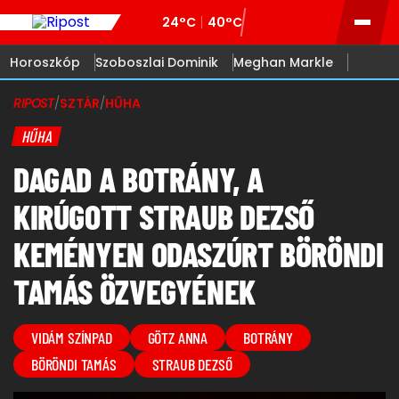
24°C
40°C
Horoszkóp
Szoboszlai Dominik
Meghan Markle
RIPOST
/
SZTÁR
/
HŰHA
HŰHA
DAGAD A BOTRÁNY, A
KIRÚGOTT STRAUB DEZSŐ
KEMÉNYEN ODASZÚRT BÖRÖNDI
TAMÁS ÖZVEGYÉNEK
VIDÁM SZÍNPAD
GÖTZ ANNA
BOTRÁNY
BÖRÖNDI TAMÁS
STRAUB DEZSŐ