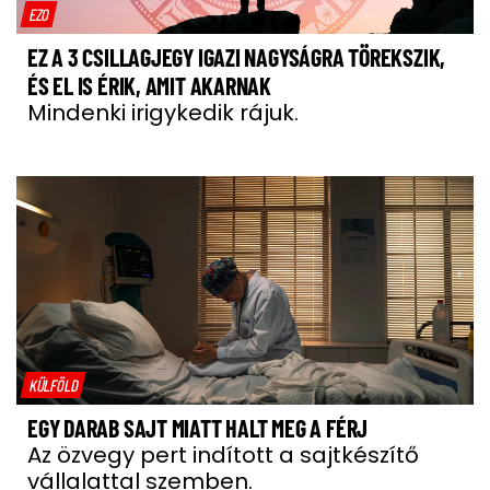
EZO
EZ A 3 CSILLAGJEGY IGAZI NAGYSÁGRA TÖREKSZIK,
ÉS EL IS ÉRIK, AMIT AKARNAK
Mindenki irigykedik rájuk.
KÜLFÖLD
EGY DARAB SAJT MIATT HALT MEG A FÉRJ
Az özvegy pert indított a sajtkészítő
vállalattal szemben.