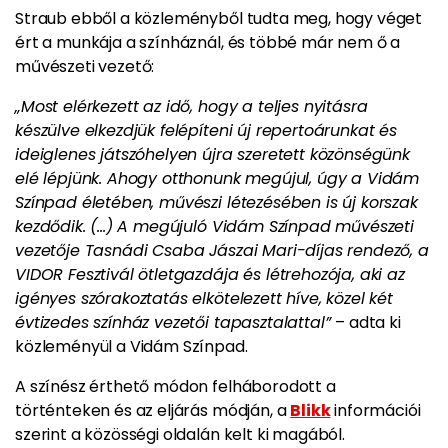
Straub ebből a közleményből tudta meg, hogy véget
ért a munkája a színháznál, és többé már nem ő a
művészeti vezető:
„Most elérkezett az idő, hogy a teljes nyitásra
készülve elkezdjük felépíteni új repertoárunkat és
ideiglenes játszóhelyen újra szeretett közönségünk
elé lépjünk. Ahogy otthonunk megújul, úgy a Vidám
Színpad életében, művészi létezésében is új korszak
kezdődik. (...)
A megújuló Vidám Színpad művészeti
vezetője Tasnádi Csaba Jászai Mari-díjas rendező, a
VIDOR Fesztivál ötletgazdája és létrehozója, aki az
igényes szórakoztatás elkötelezett híve, közel két
évtizedes színház vezetői tapasztalattal”
– adta ki
közleményül a Vidám Színpad.
A színész érthető módon felháborodott a
történteken és az eljárás módján, a
Blikk
információi
szerint a közösségi oldalán kelt ki magából.