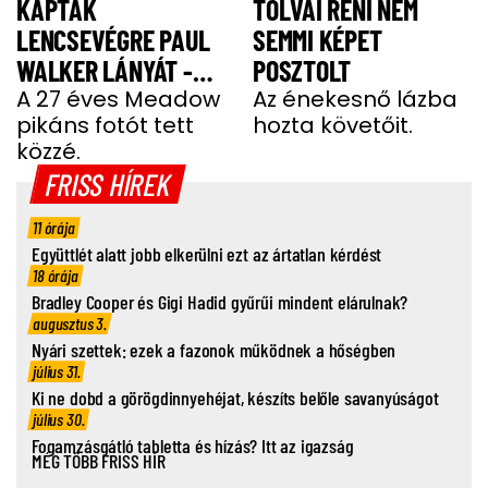
KAPTÁK
TOLVAI RENI NEM
LENCSEVÉGRE PAUL
SEMMI KÉPET
WALKER LÁNYÁT -
POSZTOLT
FOTÓ
A 27 éves Meadow
Az énekesnő lázba
pikáns fotót tett
hozta követőit.
közzé.
FRISS HÍREK
11 órája
Együttlét alatt jobb elkerülni ezt az ártatlan kérdést
18 órája
Bradley Cooper és Gigi Hadid gyűrűi mindent elárulnak?
augusztus 3.
Nyári szettek: ezek a fazonok működnek a hőségben
július 31.
Ki ne dobd a görögdinnyehéjat, készíts belőle savanyúságot
július 30.
Fogamzásgátló tabletta és hízás? Itt az igazság
MÉG TÖBB FRISS HÍR