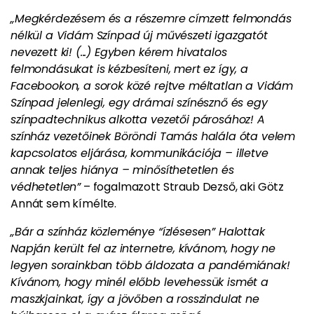
„Megkérdezésem és a részemre címzett felmondás
nélkül a Vidám Színpad új művészeti igazgatót
nevezett ki! (...) Egyben kérem hivatalos
felmondásukat is kézbesíteni, mert ez így, a
Facebookon, a sorok közé rejtve méltatlan a Vidám
Színpad jelenlegi, egy drámai színésznő és egy
színpadtechnikus alkotta vezetői párosához!
A
színház vezetőinek Böröndi Tamás halála óta velem
kapcsolatos eljárása, kommunikációja – illetve
annak teljes hiánya – minősíthetetlen és
védhetetlen”
– fogalmazott Straub Dezső, aki Götz
Annát sem kímélte.
„Bár a színház közleménye “ízlésesen” Halottak
Napján került fel az internetre, kívánom, hogy ne
legyen sorainkban több áldozata a pandémiának!
Kívánom, hogy minél előbb levehessük ismét a
maszkjainkat, így a jövőben a rosszindulat ne