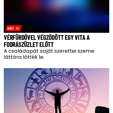
NÍNÓ
18+
VÉRFÜRDŐVEL VÉGZŐDÖTT EGY VITA A
FODRÁSZÜZLET ELŐTT
A családapát saját szerettei szeme
láttára lőtték le.