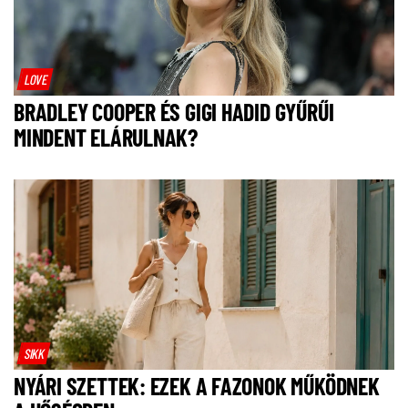
LOVE
BRADLEY COOPER ÉS GIGI HADID GYŰRŰI
MINDENT ELÁRULNAK?
SIKK
NYÁRI SZETTEK: EZEK A FAZONOK MŰKÖDNEK