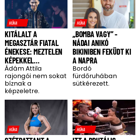
HŰHA
HŰHA
KITÁLALT A
„BOMBA VAGY” -
MEGASZTÁR FIATAL
NÁDAI ANIKÓ
ÉNEKESE: MEZTELEN
BIKINIBEN FEKÜDT KI
KÉPEKKEL
A NAPRA
HALMOZZÁK EL A
Ádám Attila
Bordó
rajongói nem sokat
fürdőruhában
RAJONGÓI
bíznak a
sütkérezett.
képzeletre.
HŰHA
HŰHA