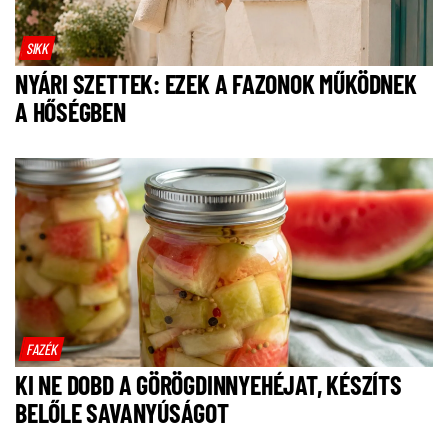
SIKK
NYÁRI SZETTEK: EZEK A FAZONOK MŰKÖDNEK
A HŐSÉGBEN
FAZÉK
KI NE DOBD A GÖRÖGDINNYEHÉJAT, KÉSZÍTS
BELŐLE SAVANYÚSÁGOT