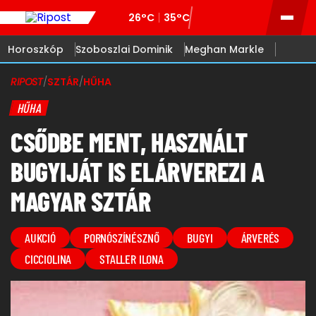
26°C
35°C
Horoszkóp
Szoboszlai Dominik
Meghan Markle
RIPOST
/
SZTÁR
/
HŰHA
HŰHA
CSŐDBE MENT, HASZNÁLT
BUGYIJÁT IS ELÁRVEREZI A
MAGYAR SZTÁR
AUKCIÓ
PORNÓSZÍNÉSZNŐ
BUGYI
ÁRVERÉS
CICCIOLINA
STALLER ILONA