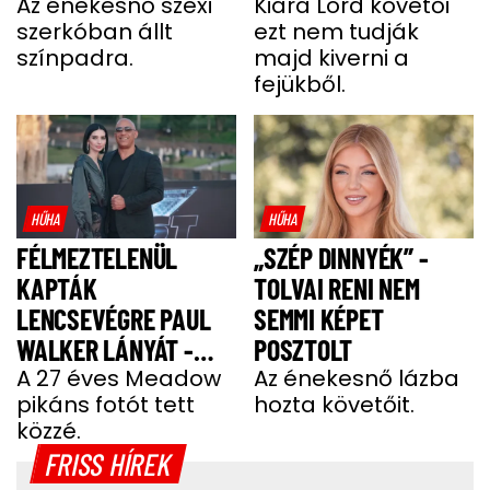
Az énekesnő szexi
Kiara Lord követői
szerkóban állt
ezt nem tudják
színpadra.
majd kiverni a
fejükből.
HŰHA
HŰHA
FÉLMEZTELENÜL
„SZÉP DINNYÉK” -
KAPTÁK
TOLVAI RENI NEM
LENCSEVÉGRE PAUL
SEMMI KÉPET
WALKER LÁNYÁT -
POSZTOLT
FOTÓ
A 27 éves Meadow
Az énekesnő lázba
pikáns fotót tett
hozta követőit.
közzé.
FRISS HÍREK