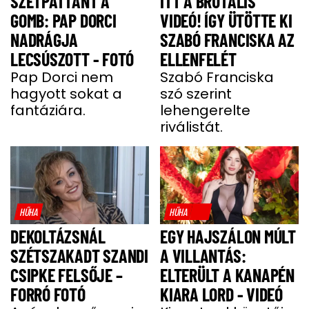
SZÉTPATTANT A
ITT A BRUTÁLIS
GOMB: PAP DORCI
VIDEÓ! ÍGY ÜTÖTTE KI
NADRÁGJA
SZABÓ FRANCISKA AZ
LECSÚSZOTT - FOTÓ
ELLENFELÉT
Pap Dorci nem
Szabó Franciska
hagyott sokat a
szó szerint
fantáziára.
lehengerelte
riválistát.
HŰHA
HŰHA
DEKOLTÁZSNÁL
EGY HAJSZÁLON MÚLT
SZÉTSZAKADT SZANDI
A VILLANTÁS:
CSIPKE FELSŐJE –
ELTERÜLT A KANAPÉN
FORRÓ FOTÓ
KIARA LORD - VIDEÓ