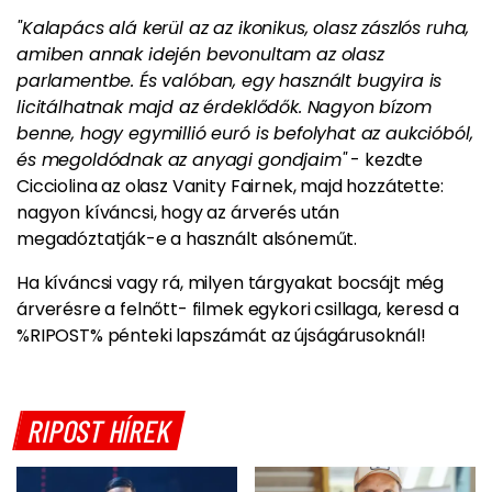
"Kalapács alá kerül az az ikonikus, olasz zászlós ruha,
amiben annak idején bevonultam az olasz
parlamentbe. És valóban, egy használt bugyira is
licitálhatnak majd az érdeklődők. Nagyon bízom
benne, hogy egymillió euró is befolyhat az aukcióból,
és megoldódnak az anyagi gondjaim"
- kezdte
Cicciolina az olasz Vanity Fairnek, majd hozzátette:
nagyon kíváncsi, hogy az árverés után
megadóztatják-e a használt alsóneműt.
Ha kíváncsi vagy rá, milyen tárgyakat bocsájt még
árverésre a felnőtt- filmek egykori csillaga, keresd a
%RIPOST% pénteki lapszámát az újságárusoknál!
RIPOST HÍREK