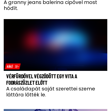
A granny jeans balerina cipővel most
hódít.
NÍNÓ
18+
VÉRFÜRDŐVEL VÉGZŐDÖTT EGY VITA A
FODRÁSZÜZLET ELŐTT
A családapát saját szerettei szeme
láttára lőtték le.