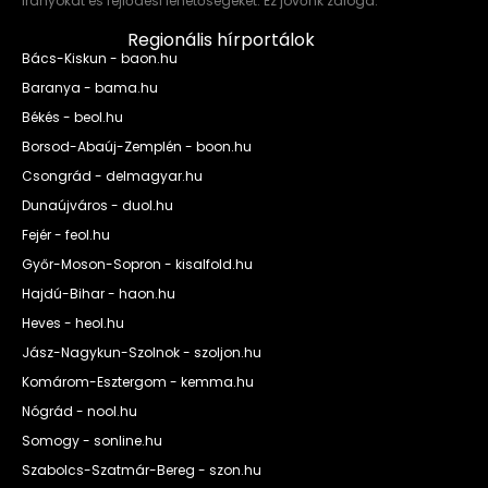
irányokat és fejlődési lehetőségeket. Ez jövőnk záloga.
Regionális hírportálok
Bács-Kiskun - baon.hu
Baranya - bama.hu
Békés - beol.hu
Borsod-Abaúj-Zemplén - boon.hu
Csongrád - delmagyar.hu
Dunaújváros - duol.hu
Fejér - feol.hu
Győr-Moson-Sopron - kisalfold.hu
Hajdú-Bihar - haon.hu
Heves - heol.hu
Jász-Nagykun-Szolnok - szoljon.hu
Komárom-Esztergom - kemma.hu
Nógrád - nool.hu
Somogy - sonline.hu
Szabolcs-Szatmár-Bereg - szon.hu