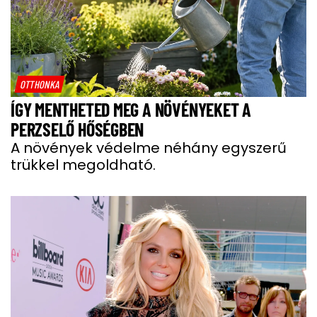
OTTHONKA
ÍGY MENTHETED MEG A NÖVÉNYEKET A
PERZSELŐ HŐSÉGBEN
A növények védelme néhány egyszerű
trükkel megoldható.