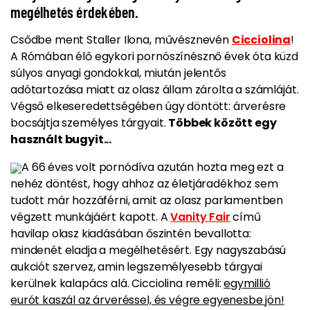
megélhetés érdekében.
Csődbe ment Staller Ilona, művésznevén
Cicciolina
!
A Rómában élő egykori pornószínésznő évek óta küzd
súlyos anyagi gondokkal, miután jelentős
adótartozása miatt az olasz állam
zárolta a számláját
.
Végső elkeseredettségében úgy döntött: árverésre
bocsájtja személyes tárgyait.
Többek között egy
használt bugyit...
A 66 éves volt pornódíva azután hozta meg ezt a
nehéz döntést, hogy ahhoz az életjáradékhoz sem
tudott már hozzáférni, amit az olasz parlamentben
végzett munkájáért kapott.
A
Vanity Fair
című
havilap olasz kiadásában őszintén bevallotta:
mindenét eladja a megélhetésért. Egy nagyszabású
aukciót szervez, amin legszemélyesebb tárgyai
kerülnek kalapács alá. Cicciolina reméli:
egymillió
eurót kaszál az árveréssel, és végre egyenesbe jön!