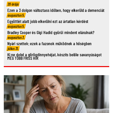
20 órája
Ezen a 3 dolgon változtass időben, hogy elkerüld a demenciát
augusztus 5.
Együttlét alatt jobb elkerülni ezt az ártatlan kérdést
augusztus 5.
Bradley Cooper és Gigi Hadid gyűrűi mindent elárulnak?
augusztus 3.
Nyári szettek: ezek a fazonok működnek a hőségben
július 31.
Ki ne dobd a görögdinnyehéjat, készíts belőle savanyúságot
MÉG TÖBB FRISS HÍR