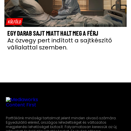
KÜLFÖLD
EGY DARAB SAJT MIATT HALT MEG A FÉRJ
Az özvegy pert indított a sajtkészítő
vállalattal szemben.
Portfóliónk minőségi tartalmat jelent minden olvasó számára.
Egyedülálló elérést, országos lefedettséget és változatos
megjelenési lehetőséget biztosít. Folyamatosan keressük az új