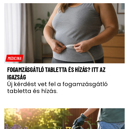
MEDICINA
FOGAMZÁSGÁTLÓ TABLETTA ÉS HÍZÁS? ITT AZ
IGAZSÁG
Új kérdést vet fel a fogamzásgátló
tabletta és hízás.