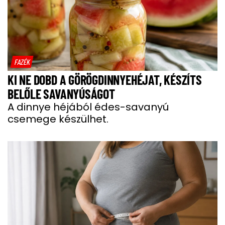
FAZÉK
KI NE DOBD A GÖRÖGDINNYEHÉJAT, KÉSZÍTS
BELŐLE SAVANYÚSÁGOT
A dinnye héjából édes-savanyú
csemege készülhet.