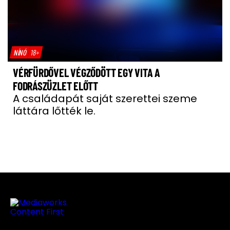
NÍNÓ
18+
VÉRFÜRDŐVEL VÉGZŐDÖTT EGY VITA A
FODRÁSZÜZLET ELŐTT
A családapát saját szerettei szeme
láttára lőtték le.