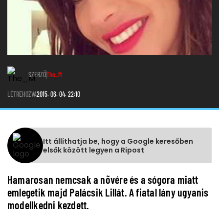
SZERZŐ
The_M
LÉTREHOZVA
2015. 06. 04. 22:10
Itt állíthatja be, hogy a Google keresőben
elsők között legyen a Ripost
Hamarosan nemcsak a nõvére és a sógora miatt
emlegetik majd Palácsik Lillát. A fiatal lány ugyanis
modellkedni kezdett.