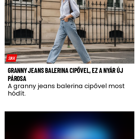
SIKK
GRANNY JEANS BALERINA CIPŐVEL, EZ A NYÁR ÚJ
PÁROSA
A granny jeans balerina cipővel most
hódít.