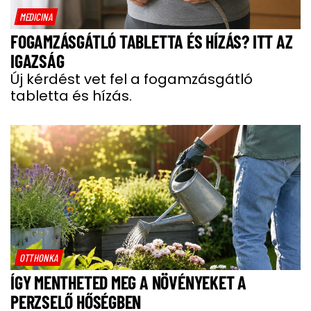
MEDICINA
FOGAMZÁSGÁTLÓ TABLETTA ÉS HÍZÁS? ITT AZ
IGAZSÁG
Új kérdést vet fel a fogamzásgátló
tabletta és hízás.
OTTHONKA
ÍGY MENTHETED MEG A NÖVÉNYEKET A
PERZSELŐ HŐSÉGBEN