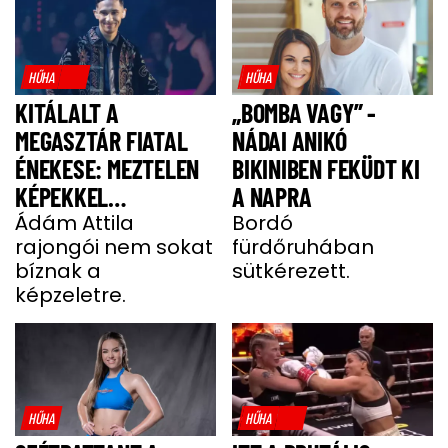
HŰHA
HŰHA
KITÁLALT A
„BOMBA VAGY” -
MEGASZTÁR FIATAL
NÁDAI ANIKÓ
ÉNEKESE: MEZTELEN
BIKINIBEN FEKÜDT KI
KÉPEKKEL
A NAPRA
HALMOZZÁK EL A
Ádám Attila
Bordó
rajongói nem sokat
fürdőruhában
RAJONGÓI
bíznak a
sütkérezett.
képzeletre.
HŰHA
HŰHA