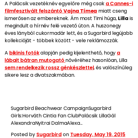
A Palácsik vezetéknév egyelőre még csak
a Cannes-i
filmfesztivált felszántó
Vajna Tímea
miatt cseng
ismerősen az embereknek. Ám most Timi húga,
Lilla
is
megindult a hírnév felé vezető úton. A huszonegy
éves lányból cukormadár lett, és a Sugarbird legújabb
kollekcióját - többek között - vele reklámozzák.
A
bikinis fotók
alapján pedig kijelenthető, hogy
a
lábait bátran mutogató
nővéréhez hasonlóan, Lilla
sem rendelkezik rossz génkészlettel
, és valószínűleg
sikere lesz a divatszakmában.
Sugarbird Beachwear CampaignSugarbird
Girls:Horváth Cintia Fan ClubPalácsik LillaGál
AlexandraNyitrai DalmaAlexa...
Posted by
Sugarbird
on
Tuesday, May 19, 2015