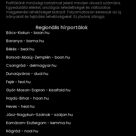
Portfóliónk minőségi tartalmat jelent minden olvasó számára.
Egyedülálló elérést, országos lefedettséget és változatos
megjelenési lehetőséget biztosít. Folyamatosan keressük az új
irányokat és fejlődési lehetőségeket. Ez jövőnk záloga.
Regionális hírportálok
Bács-Kiskun - baon.hu
Baranya - bama.hu
Békés - beol.hu
Borsod-Abaúj-Zemplén - boon.hu
Csongrád - delmagyar.hu
Dunaújváros - duol.hu
Fejér - feol.hu
Győr-Moson-Sopron - kisalfold.hu
Hajdú-Bihar - haon.hu
Heves - heol.hu
Jász-Nagykun-Szolnok - szoljon.hu
Komárom-Esztergom - kemma.hu
Nógrád - nool.hu