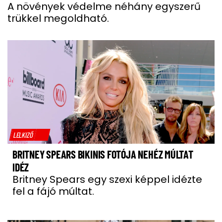
A növények védelme néhány egyszerű
trükkel megoldható.
LELKIZŐ
BRITNEY SPEARS BIKINIS FOTÓJA NEHÉZ MÚLTAT
IDÉZ
Britney Spears egy szexi képpel idézte
fel a fájó múltat.