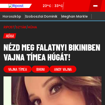
23°C
33°C
Horoszkóp
Szoboszlai Dominik
Meghan Markle
RIPOST
/
SZTÁR
/
HŰHA
HŰHA
NÉZD MEG FALATNYI BIKINIBEN
VAJNA TÍMEA HÚGÁT!
VAJNA TÍMEA
BIKINI
ANDY VAJNA