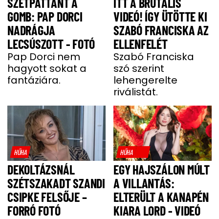
SZÉTPATTANT A
ITT A BRUTÁLIS
GOMB: PAP DORCI
VIDEÓ! ÍGY ÜTÖTTE KI
NADRÁGJA
SZABÓ FRANCISKA AZ
LECSÚSZOTT - FOTÓ
ELLENFELÉT
Pap Dorci nem
Szabó Franciska
hagyott sokat a
szó szerint
fantáziára.
lehengerelte
riválistát.
HŰHA
HŰHA
DEKOLTÁZSNÁL
EGY HAJSZÁLON MÚLT
SZÉTSZAKADT SZANDI
A VILLANTÁS:
CSIPKE FELSŐJE –
ELTERÜLT A KANAPÉN
FORRÓ FOTÓ
KIARA LORD - VIDEÓ