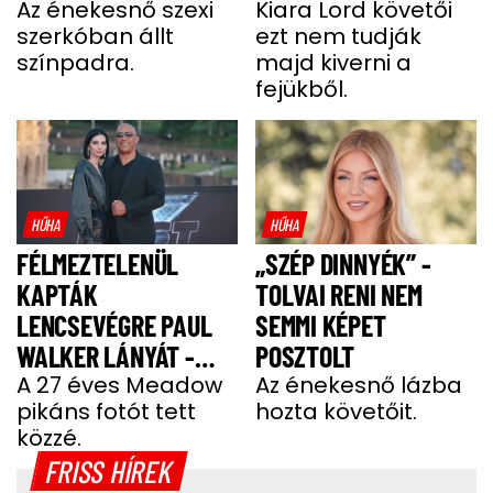
Az énekesnő szexi
Kiara Lord követői
szerkóban állt
ezt nem tudják
színpadra.
majd kiverni a
fejükből.
HŰHA
HŰHA
FÉLMEZTELENÜL
„SZÉP DINNYÉK” -
KAPTÁK
TOLVAI RENI NEM
LENCSEVÉGRE PAUL
SEMMI KÉPET
WALKER LÁNYÁT -
POSZTOLT
FOTÓ
A 27 éves Meadow
Az énekesnő lázba
pikáns fotót tett
hozta követőit.
közzé.
FRISS HÍREK