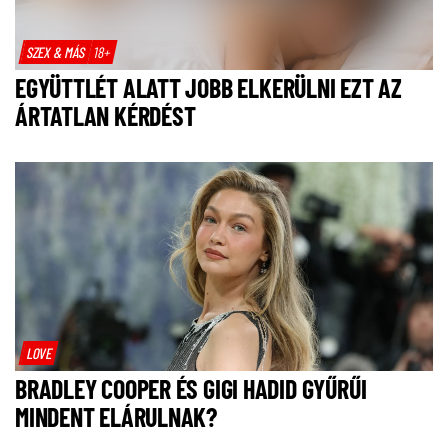
SZEX & MÁS
18+
EGYÜTTLÉT ALATT JOBB ELKERÜLNI EZT AZ
ÁRTATLAN KÉRDÉST
LOVE
BRADLEY COOPER ÉS GIGI HADID GYŰRŰI
MINDENT ELÁRULNAK?