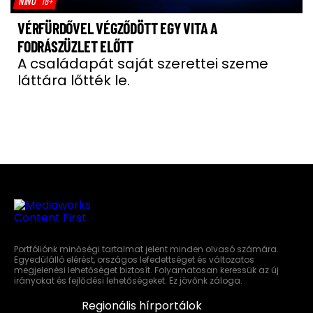
NÍNÓ
18+
VÉRFÜRDŐVEL VÉGZŐDÖTT EGY VITA A
FODRÁSZÜZLET ELŐTT
A családapát saját szerettei szeme
láttára lőtték le.
Portfóliónk minőségi tartalmat jelent minden olvasó számára.
Egyedülálló elérést, országos lefedettséget és változatos
megjelenési lehetőséget biztosít. Folyamatosan keressük az új
irányokat és fejlődési lehetőségeket. Ez jövőnk záloga.
Regionális hírportálok