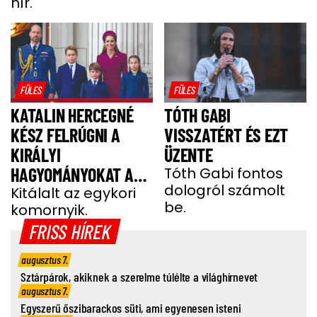
hír.
FÜLES
FÜLES
KATALIN HERCEGNÉ
TÓTH GABI
KÉSZ FELRÚGNI A
VISSZATÉRT ÉS EZT
KIRÁLYI
ÜZENTE
HAGYOMÁNYOKAT A
Tóth Gabi fontos
dologról számolt
GYEREKEI MIATT
Kitálalt az egykori
be.
komornyik.
FRISS HÍREK
augusztus 7.
Sztárpárok, akiknek a szerelme túlélte a világhírnevet
augusztus 7.
Egyszerű őszibarackos süti, ami egyenesen isteni