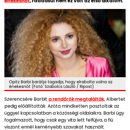
énekesnőt
, ráadásul nem ez volt az első alkalom.
Opitz Barbi barátja tagadja, hogy elrabolta volna az
énekesnőt (Fotó: Szabolcs László / Ripost)
Szerencsére Barbit
a rendőrök megtalálták,
Albertet
pedig előállították. Azóta mindketten posztoltak az
üggyel kapcsolatban a közösségi oldalaikra. Barbi úgy
fogalmazott, hogy csak egy vita lett felfújva, a fiú
viszont ennél keményebb szavakat használt.