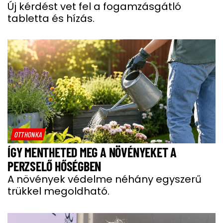
Új kérdést vet fel a fogamzásgátló
tabletta és hízás.
OTTHONKA
ÍGY MENTHETED MEG A NÖVÉNYEKET A
PERZSELŐ HŐSÉGBEN
A növények védelme néhány egyszerű
trükkel megoldható.