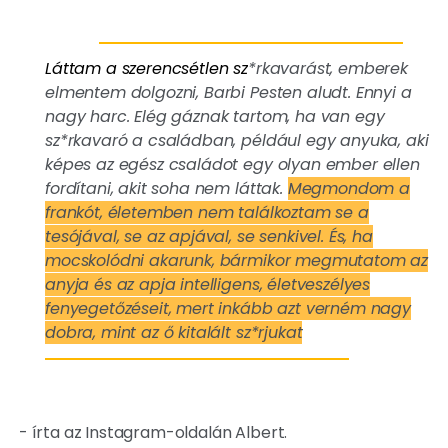
Láttam a szerencsétlen sz
*rkavarást, emberek
elmentem dolgozni, Barbi Pesten aludt. Ennyi a
nagy harc. Elég gáznak tartom, ha van egy
sz*rkavaró a családban, például egy anyuka, aki
képes az egész családot egy olyan ember ellen
fordítani, akit soha nem láttak.
Megmondom a
frankót, életemben nem találkoztam se a
tesójával, se az apjával, se senkivel. És, ha
mocskolódni akarunk, bármikor megmutatom az
anyja és az apja intelligens, életveszélyes
fenyegetőzéseit, mert inkább azt verném nagy
dobra, mint az ő kitalált sz*rjukat
- írta az Instagram-oldalán Albert.