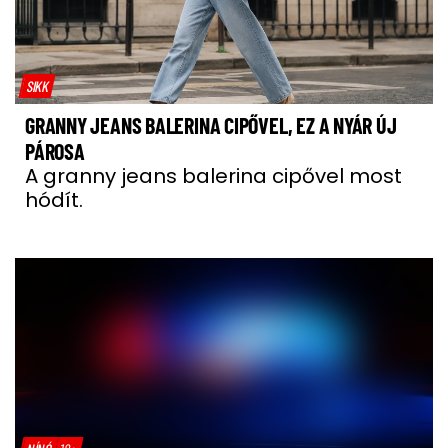
SIKK
GRANNY JEANS BALERINA CIPŐVEL, EZ A NYÁR ÚJ
PÁROSA
A granny jeans balerina cipővel most
hódít.