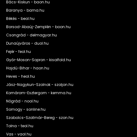
Bács-Kiskun - baon.hu
Baranya - bama.hu
Békés - beol.hu
Borsod-Abaúj-Zemplén - boon.hu
Csongrád - delmagyar.hu
Dunaújváros - duol.hu
Fejér - feol.hu
Győr-Moson-Sopron - kisalfold.hu
Hajdú-Bihar - haon.hu
Heves - heol.hu
Jász-Nagykun-Szolnok - szoljon.hu
Komárom-Esztergom - kemma.hu
Nógrád - nool.hu
Somogy - sonline.hu
Szabolcs-Szatmár-Bereg - szon.hu
Tolna - teol.hu
Vas - vaol.hu