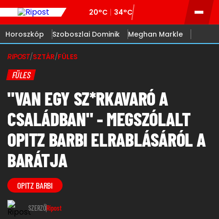
20°C
34°C
Horoszkóp
Szoboszlai Dominik
Meghan Markle
RIPOST
/
SZTÁR
/
FÜLES
FÜLES
"VAN EGY SZ*RKAVARÓ A
CSALÁDBAN" - MEGSZÓLALT
OPITZ BARBI ELRABLÁSÁRÓL A
BARÁTJA
OPITZ BARBI
SZERZŐ
Ripost