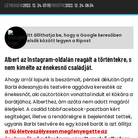
LÉTREHOZVA
2022. 12. 24. 07:15
FRISSÍTVE
2022. 12. 24. 08:34
Itt állíthatja be, hogy a Google keresőben
elsők között legyen a Ripost
Albert az Instagram-oldalán reagált a történtekre, s
nem kímélte az énekesnő családját.
Ahogy arról lapunk is beszámolt, péntek délután Opitz
Barbi édesanyja és testvére aggódva keresték az
énekesnőt, aki csütörtökön vonattal indult el Kókára a
barátjához, Alberthez, ám azóta nem adott magáról
életjelet. A család többFacebook-posztban kért
segítséget, illetve a rendőrségre is bejelentést tettek,
ugyanis Barbi testvére és egy közeli barát is azt állítja:
a fiú életveszélyesen megfenyegette az