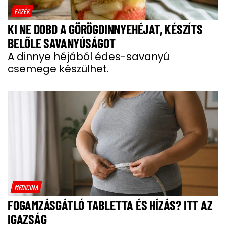
FAZÉK
KI NE DOBD A GÖRÖGDINNYEHÉJAT, KÉSZÍTS
BELŐLE SAVANYÚSÁGOT
A dinnye héjából édes-savanyú
csemege készülhet.
MEDICINA
FOGAMZÁSGÁTLÓ TABLETTA ÉS HÍZÁS? ITT AZ
IGAZSÁG