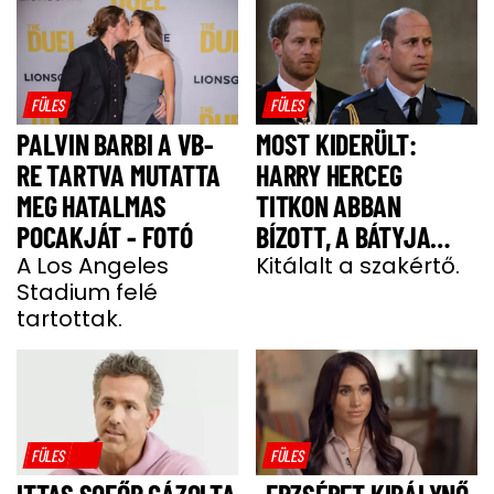
FÜLES
FÜLES
PALVIN BARBI A VB-
MOST KIDERÜLT:
RE TARTVA MUTATTA
HARRY HERCEG
MEG HATALMAS
TITKON ABBAN
POCAKJÁT - FOTÓ
BÍZOTT, A BÁTYJA
A Los Angeles
KÖNYÖRÖGNI FOG NEKI
Kitálalt a szakértő.
Stadium felé
tartottak.
FÜLES
FÜLES