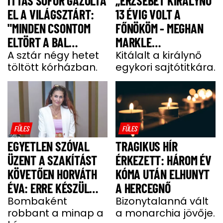
ITTAS SOFŐR GÁZOLTA
„ERZSÉBET KIRÁLYNŐ
EL A VILÁGSZTÁRT:
13 ÉVIG VOLT A
"MINDEN CSONTOM
FŐNÖKÖM - MEGHAN
ELTÖRT A BAL
MARKLE
OLDALAMON"
A sztár négy hetet
MEGJEGYZÉSE
Kitálalt a királynő
töltött kórházban.
egykori sajtótitkára.
MEGDÖBBENTETT”
FÜLES
FÜLES
EGYETLEN SZÓVAL
TRAGIKUS HÍR
ÜZENT A SZAKÍTÁST
ÉRKEZETT: HÁROM ÉV
KÖVETŐEN HORVÁTH
KÓMA UTÁN ELHUNYT
ÉVA: ERRE KÉSZÜL
A HERCEGNŐ
MOST A MODELL
Bombaként
Bizonytalanná vált
robbant a minap a
a monarchia jövője.