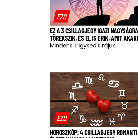
EZO
EZ A 3 CSILLAGJEGY IGAZI NAGYSÁGR
TÖREKSZIK, ÉS EL IS ÉRIK, AMIT AKA
Mindenki irigykedik rájuk.
EZO
HOROSZKÓP: 4 CSILLAGJEGY ROMANT