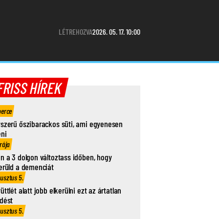
LÉTREHOZVA
2026. 05. 17. 10:00
FRISS HÍREK
perce
szerű őszibarackos süti, ami egyenesen
eni
rája
n a 3 dolgon változtass időben, hogy
erüld a demenciát
usztus 5.
üttlét alatt jobb elkerülni ezt az ártatlan
dést
usztus 5.