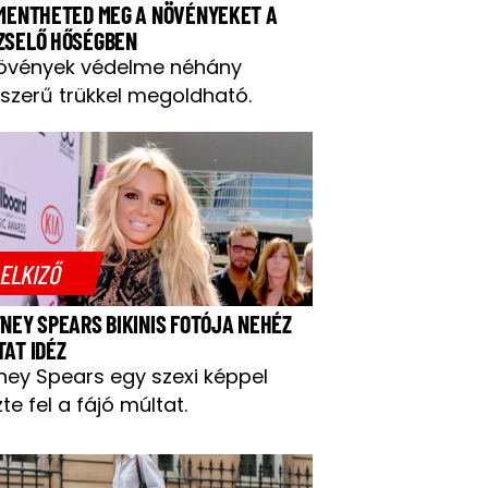
 MENTHETED MEG A NÖVÉNYEKET A
ZSELŐ HŐSÉGBEN
övények védelme néhány
szerű trükkel megoldható.
ELKIZŐ
TNEY SPEARS BIKINIS FOTÓJA NEHÉZ
TAT IDÉZ
tney Spears egy szexi képpel
te fel a fájó múltat.