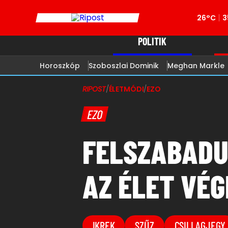
26°C
3
POLITIK
Horoszkóp
Szoboszlai Dominik
Meghan Markle
RIPOST
/
ÉLETMÓDI
/
EZO
EZO
FELSZABADU
AZ ÉLET VÉ
IKREK
SZŰZ
CSILLAGJEGY