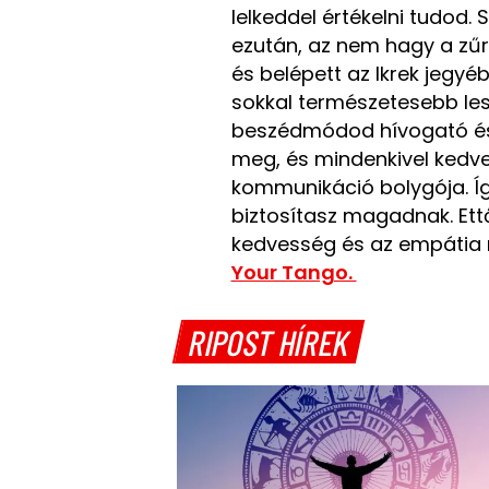
lelkeddel értékelni tudod. 
ezután, az nem hagy a zűr
és belépett az Ikrek jegy
sokkal természetesebb les
beszédmódod hívogató és 
meg, és mindenkivel kedves
kommunikáció bolygója. Í
biztosítasz magadnak. Ett
kedvesség és az empátia r
Your Tango.
RIPOST HÍREK