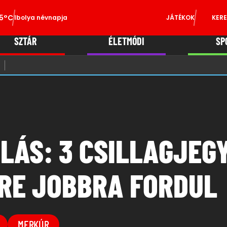
5°C
Ibolya névnapja
JÁTÉKOK
KERE
SZTÁR
ÉLETMÓDI
SP
LÁS: 3 CSILLAGJEG
GRE JOBBRA FORDUL
MERKÚR