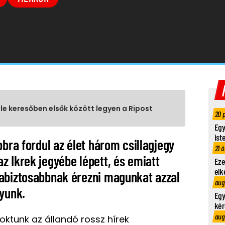
gle keresőben elsők között legyen a Ripost
20 
Egy
ist
bbra fordul az élet három csillagjegy
21 ó
z Ikrek jegyébe lépett, és emiatt
Eze
elk
abiztosabbnak érezni magunkat azzal
aug
gyunk.
Egy
kér
aug
tunk az állandó rossz hírek