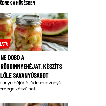
ÖDNEK A HŐSÉGBEN
AZÉK
 NE DOBD A
RÖGDINNYEHÉJAT, KÉSZÍTS
ELŐLE SAVANYÚSÁGOT
dinnye héjából édes-savanyú
emege készülhet.