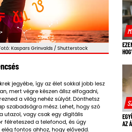
M
EZE
 Fotó: Kaspars Grinvalds / Shutterstock
HOG
rencsés
krek jegyébe, így az élet sokkal jobb lesz
an, mert végre készen állsz elfogadni,
rezned a világ nehéz súlyát. Dönthetsz
S
ap szabadságra mész. Lehet, hogy szó
 utazol, vagy csak egy digitális
EGY
r félreteszed a telefonod, és úgy
AZ 
elég fontos ahhoz, hogy elővedd.