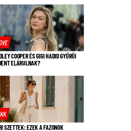
OVE
DLEY COOPER ÉS GIGI HADID GYŰRŰI
DENT ELÁRULNAK?
IKK
RI SZETTEK: EZEK A FAZONOK