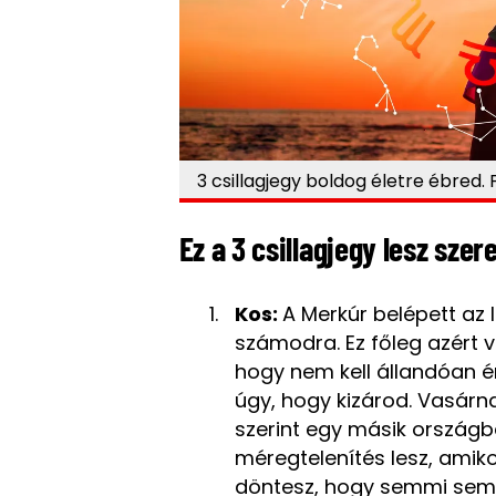
3 csillagjegy boldog életre ébred.
Ez a 3 csillagjegy lesz sze
Kos:
A Merkúr belépett az I
számodra. Ez főleg azért v
hogy nem kell állandóan é
úgy, hogy kizárod. Vasárn
szerint egy másik országba
méregtelenítés lesz, amiko
döntesz, hogy semmi sem 