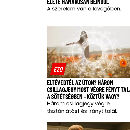
ÉLETE HAMAROSAN BEINDUL
A szerelem van a levegőben.
EZO
ELTÉVEDTÉL AZ ÚTON? HÁROM
CSILLAGJEGY MOST VÉGRE FÉNYT TAL
A SÖTÉTSÉGBEN – KÖZTÜK VAGY?
Három csillagjegy végre
tisztánlátást és irányt talál.