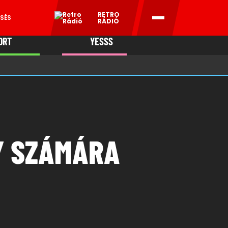
RETRO
SÉS
RÁDIÓ
ORT
YESSS
MANI
Y SZÁMÁRA