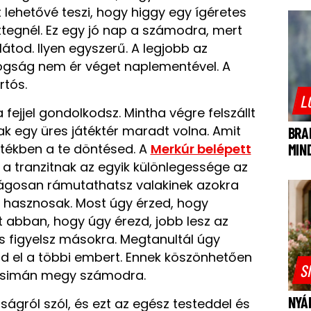
t lehetővé teszi, hogy higgy egy ígéretes
ttegnél. Ez egy jó nap a számodra, mert
látod. Ilyen egyszerű. A legjobb az
ogság nem ér véget naplementével. A
rtós.
L
 fejjel gondolkodsz. Mintha végre felszállt
sak egy üres játéktér maradt volna. Amit
BRA
rtékben a te döntésed. A
Merkúr belépett
MIN
 a tranzitnak az egyik különlegessége az
ilágosan rámutathatsz valakinek azokra
 hasznosak. Most úgy érzed, hogy
t abban, hogy úgy érezd, jobb lesz az
s figyelsz másokra. Megtanultál úgy
d el a többi embert. Ennek köszönhetően
S
n simán megy számodra.
NYÁ
ágról szól, és ezt az egész testeddel és