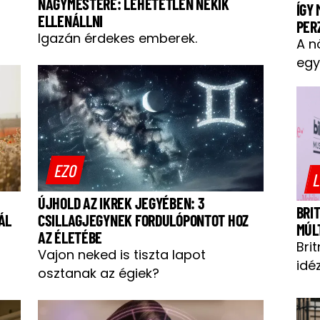
NAGYMESTERE: LEHETETLEN NEKIK
ÍGY
ELLENÁLLNI
PER
Igazán érdekes emberek.
A n
egy
EZO
L
ÚJHOLD AZ IKREK JEGYÉBEN: 3
BRI
ÁL
CSILLAGJEGYNEK FORDULÓPONTOT HOZ
MÚL
AZ ÉLETÉBE
Bri
Vajon neked is tiszta lapot
idéz
osztanak az égiek?