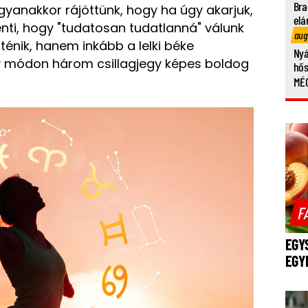
Bra
yanakkor rájöttünk, hogy ha úgy akarjuk,
elá
lenti, hogy "tudatosan tudatlanná" válunk
aug
ténik, hanem inkább a lelki béke
Nyá
Ily módon három csillagjegy képes boldog
hő
MÉG
F
EGY
EGY