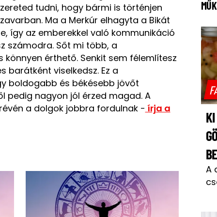
MŰK
Szereted tudni, hogy bármi is történjen
zavarban. Ma a Merkúr elhagyta a Bikát
ébe, így az emberekkel való kommunikáció
z számodra. Sőt mi több, a
könnyen érthető. Senkit sem félemlítesz
 barátként viselkedsz. Ez a
gy boldogabb és békésebb jövőt
F
ől pedig nagyon jól érzed magad. A
évén a dolgok jobbra fordulnak -
írja a
KI
GÖ
B
A 
cs