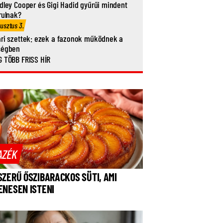
dley Cooper és Gigi Hadid gyűrűi mindent
rulnak?
usztus 3.
ri szettek: ezek a fazonok működnek a
ségben
 TÖBB FRISS HÍR
AZÉK
SZERŰ ŐSZIBARACKOS SÜTI, AMI
ENESEN ISTENI