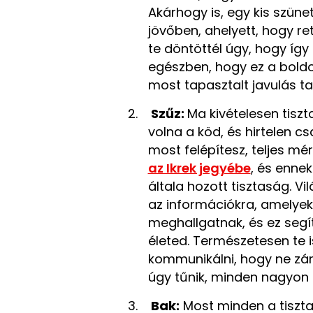
Akárhogy is, egy kis szüne
jövőben, ahelyett, hogy re
te döntöttél úgy, hogy így 
egészben, hogy ez a bold
most tapasztalt javulás ta
Szűz:
Ma kivételesen tiszta
volna a köd, és hirtelen c
most felépítesz, teljes mé
az Ikrek jegyébe
, és ennek
általa hozott tisztaság. V
az információkra, amelyek
meghallgatnak, és ez segí
életed. Természetesen te i
kommunikálni, hogy ne zár
úgy tűnik, minden nagyo
Bak:
Most minden a tisztas