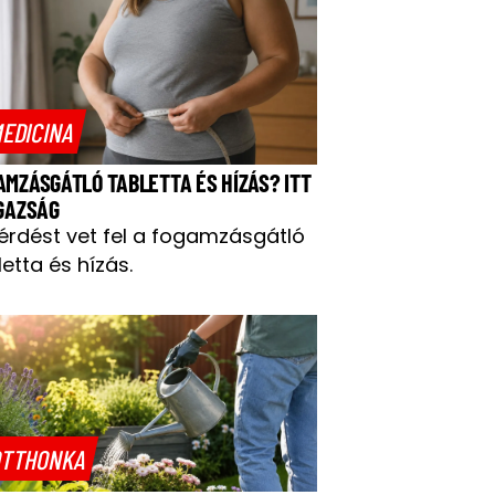
EDICINA
AMZÁSGÁTLÓ TABLETTA ÉS HÍZÁS? ITT
IGAZSÁG
kérdést vet fel a fogamzásgátló
letta és hízás.
TTHONKA