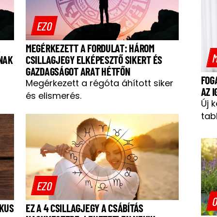
EZO
A
MEGÉRKEZETT A FORDULAT: HÁROM
M
RNAK
CSILLAGJEGY ELKÉPESZTŐ SIKERT ÉS
GAZDAGSÁGOT ARAT HÉTFŐN
FOG
Megérkezett a régóta áhított siker
AZ 
és elismerés.
Új 
tab
EZO
O
IKUS
EZ A 4 CSILLAGJEGY A CSÁBÍTÁS