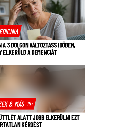
EDICINA
N A 3 DOLGON VÁLTOZTASS IDŐBEN,
Y ELKERÜLD A DEMENCIÁT
ZEX & MÁS
18+
ÜTTLÉT ALATT JOBB ELKERÜLNI EZT
ÁRTATLAN KÉRDÉST