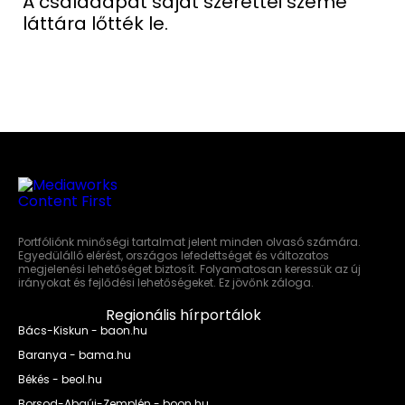
A családapát saját szerettei szeme
láttára lőtték le.
Portfóliónk minőségi tartalmat jelent minden olvasó számára.
Egyedülálló elérést, országos lefedettséget és változatos
megjelenési lehetőséget biztosít. Folyamatosan keressük az új
irányokat és fejlődési lehetőségeket. Ez jövőnk záloga.
Regionális hírportálok
Bács-Kiskun - baon.hu
Baranya - bama.hu
Békés - beol.hu
Borsod-Abaúj-Zemplén - boon.hu