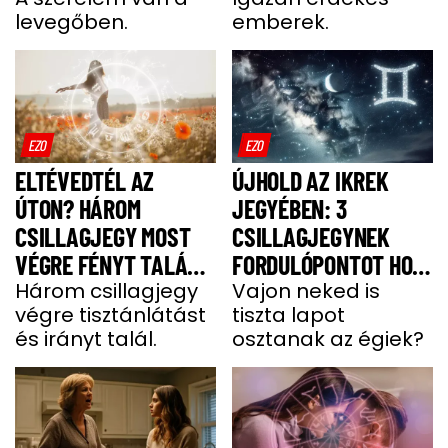
levegőben.
emberek.
EZO
EZO
ELTÉVEDTÉL AZ
ÚJHOLD AZ IKREK
ÚTON? HÁROM
JEGYÉBEN: 3
CSILLAGJEGY MOST
CSILLAGJEGYNEK
VÉGRE FÉNYT TALÁL A
FORDULÓPONTOT HOZ
SÖTÉTSÉGBEN –
Három csillagjegy
AZ ÉLETÉBE
Vajon neked is
végre tisztánlátást
tiszta lapot
KÖZTÜK VAGY?
és irányt talál.
osztanak az égiek?