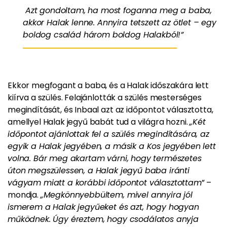
Azt gondoltam, ha most foganna meg a baba,
akkor Halak lenne. Annyira tetszett az ötlet – egy
boldog család három boldog Halakból!”
Ekkor megfogant a baba, és a Halak időszakára lett
kiírva a szülés. Felajánlották a szülés mesterséges
megindítását, és Inbaal azt az időpontot választotta,
amellyel Halak jegyű babát tud a világra hozni.
„Két
időpontot ajánlottak fel a szülés megindítására, az
egyik a Halak jegyében, a másik a Kos jegyében lett
volna. Bár meg akartam várni, hogy természetes
úton megszülessen, a Halak jegyű baba iránti
vágyam miatt a korábbi időpontot választottam
” –
mondja.
„Megkönnyebbültem, mivel annyira jól
ismerem a Halak jegyűeket és azt, hogy hogyan
működnek. Úgy éreztem, hogy csodálatos anyja