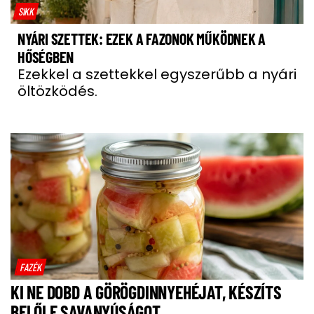
SIKK
NYÁRI SZETTEK: EZEK A FAZONOK MŰKÖDNEK A
HŐSÉGBEN
Ezekkel a szettekkel egyszerűbb a nyári
öltözködés.
FAZÉK
KI NE DOBD A GÖRÖGDINNYEHÉJAT, KÉSZÍTS
BELŐLE SAVANYÚSÁGOT