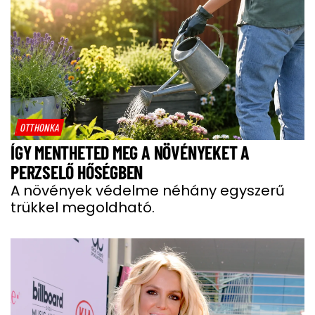
OTTHONKA
ÍGY MENTHETED MEG A NÖVÉNYEKET A
PERZSELŐ HŐSÉGBEN
A növények védelme néhány egyszerű
trükkel megoldható.