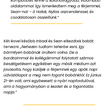
kompatibilis lenne a kalandvágyóbb, vidámabb
oldalammal. Így ismerkedtem meg a férjemmel,
Sean-nal – ő Halak, Nyilas aszcendenssel, és
csodálatosan összeillünk
.”
Két évvel később Inbaal és Sean elkezdtek babát
tervezni.
„Nehezen tudtam teherbe esni, így
bármilyen babának örültem volna. De a
barátaimmal és kollégáimmal folytatott számos
beszélgetésem egyikében egy másik médium azt
javasolta, hogy küldjek a férjemnek egy apák napi
üdvözlőlapot a meg nem fogant babánktól. Ez június
21-én volt, ami egybeesett a nyári napfordulóval,
ami a hagyományban a kezdet és a fogantatás
napja.”