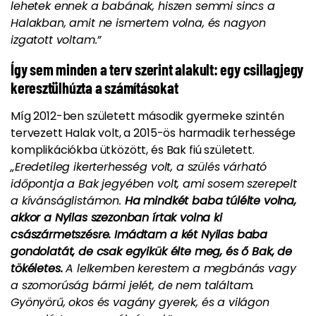
lehetek ennek a babának, hiszen semmi sincs a
Halakban, amit ne ismertem volna, és nagyon
izgatott voltam.”
Így sem minden a terv szerint alakult: egy csillagjegy
keresztülhúzta a számításokat
Míg 2012-ben született második gyermeke szintén
tervezett Halak volt, a 2015-ös harmadik terhessége
komplikációkba ütközött, és Bak fiú született.
„Eredetileg ikerterhesség volt, a szülés várható
időpontja a Bak jegyében volt, ami sosem szerepelt
a kívánságlistámon.
Ha mindkét baba túlélte volna,
akkor a Nyilas szezonban írtak volna ki
császármetszésre. Imádtam a két Nyilas baba
gondolatát, de csak egyikük élte meg, és ő Bak, de
tökéletes.
A lelkemben kerestem a megbánás vagy
a szomorúság bármi jelét, de nem találtam.
Gyönyörű, okos és vagány gyerek, és a világon