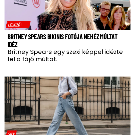
LELKIZŐ
BRITNEY SPEARS BIKINIS FOTÓJA NEHÉZ MÚLTAT
IDÉZ
Britney Spears egy szexi képpel idézte
fel a fájó múltat.
SIKK