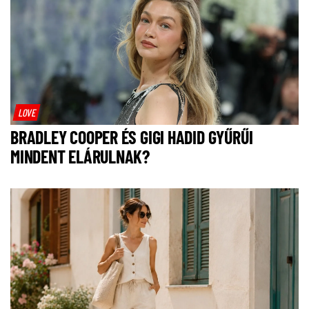
LOVE
BRADLEY COOPER ÉS GIGI HADID GYŰRŰI
MINDENT ELÁRULNAK?