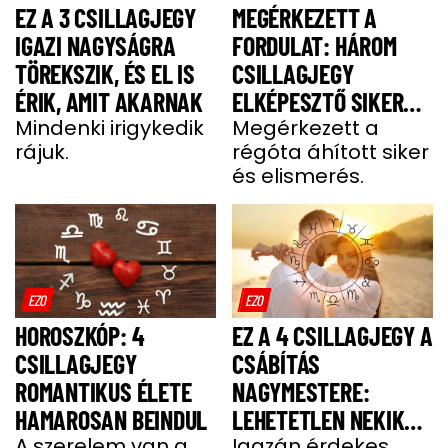
EZ A 3 CSILLAGJEGY
MEGÉRKEZETT A
IGAZI NAGYSÁGRA
FORDULAT: HÁROM
TÖREKSZIK, ÉS EL IS
CSILLAGJEGY
ÉRIK, AMIT AKARNAK
ELKÉPESZTŐ SIKERT
Mindenki irigykedik
ÉS GAZDAGSÁGOT
Megérkezett a
rájuk.
régóta áhított siker
ARAT HÉTFŐN
és elismerés.
EZO
EZO
HOROSZKÓP: 4
EZ A 4 CSILLAGJEGY A
CSILLAGJEGY
CSÁBÍTÁS
ROMANTIKUS ÉLETE
NAGYMESTERE:
HAMAROSAN BEINDUL
LEHETETLEN NEKIK
A szerelem van a
ELLENÁLLNI
Igazán érdekes