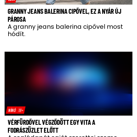
GRANNY JEANS BALERINA CIPŐVEL, EZ A NYÁR ÚJ
PÁROSA
A granny jeans balerina cipővel most
hódít.
NÍNÓ
18+
VÉRFÜRDŐVEL VÉGZŐDÖTT EGY VITA A
FODRÁSZÜZLET ELŐTT