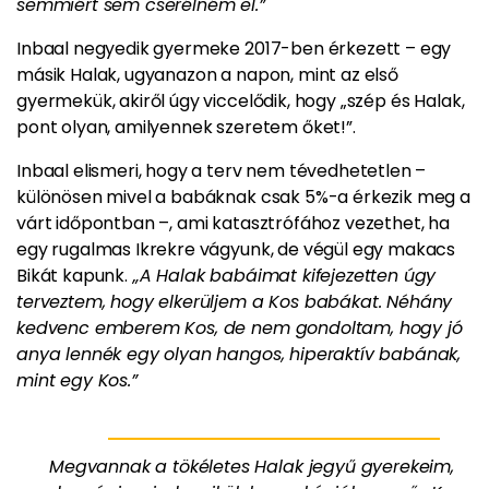
semmiért sem cserélném el.”
Inbaal negyedik gyermeke 2017-ben érkezett – egy
másik Halak, ugyanazon a napon, mint az első
gyermekük, akiről úgy viccelődik, hogy „szép és Halak,
pont olyan, amilyennek szeretem őket!”.
Inbaal elismeri, hogy a terv nem tévedhetetlen –
különösen mivel a babáknak csak 5%-a érkezik meg a
várt időpontban –, ami katasztrófához vezethet, ha
egy rugalmas Ikrekre vágyunk, de végül egy makacs
Bikát kapunk.
„A Halak babáimat kifejezetten úgy
terveztem, hogy elkerüljem a Kos babákat. Néhány
kedvenc emberem Kos, de nem gondoltam, hogy jó
anya lennék egy olyan hangos, hiperaktív babának,
mint egy Kos.”
Megvannak a tökéletes Halak jegyű gyerekeim,