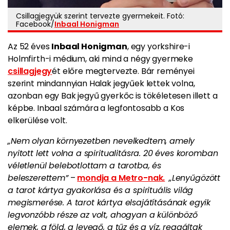
Csillagjegyük szerint tervezte gyermekeit. Fotó:
Facebook/
Inbaal Honigman
Az 52 éves
Inbaal Honigman
, egy yorkshire-i
Holmfirth-i médium, aki mind a négy gyermeke
csillagjegy
ét előre megtervezte. Bár reményei
szerint mindannyian Halak jegyűek lettek volna,
azonban egy Bak jegyű gyerkőc is tökéletesen illett a
képbe. Inbaal számára a legfontosabb a Kos
elkerülése volt.
„Nem olyan környezetben nevelkedtem, amely
nyitott lett volna a spiritualitásra. 20 éves koromban
véletlenül belebotlottam a tarotba, és
beleszerettem”
–
mondja a Metro-nak.
„Lenyűgözött
a tarot kártya gyakorlása és a spirituális világ
megismerése. A tarot kártya elsajátításának egyik
legvonzóbb része az volt, ahogyan a különböző
elemek, a föld, a levegő, a tűz és a víz, reagáltak