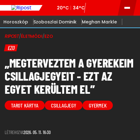
20°C
34°C
Horoszkóp
Szoboszlai Dominik
Meghan Markle
RIPOST
/
ÉLETMÓDI
/
EZO
EZO
„MEGTERVEZTEM A GYEREKEIM
CSILLAGJEGYEIT - EZT AZ
EGYET KERÜLTEM EL”
TAROT KÁRTYA
CSILLAGJEGY
GYERMEK
LÉTREHOZVA
2026. 05. 11. 16:30