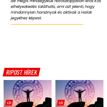
de mégis mindegyikük horoszkópjában erős Kos
elhelyezkedés található, ami azt jelenti, hogy
mindannyian harsányak és aktívak a Halak
jegyéhez képest.
RIPOST HÍREK
EZO
EZO