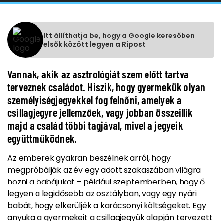
Itt állíthatja be, hogy a Google keresőben
elsők között legyen a Ripost
Vannak, akik az asztrológiát szem előtt tartva
terveznek családot. Hiszik, hogy gyermekük olyan
személyiségjegyekkel fog felnőni, amelyek a
csillagjegyre jellemzőek, vagy jobban összeillik
majd a család többi tagjával, mivel a jegyeik
együttműködnek.
Az emberek gyakran beszélnek arról, hogy
megpróbálják az év egy adott szakaszában világra
hozni a babájukat – például szeptemberben, hogy ő
legyen a legidősebb az osztályban, vagy egy nyári
babát, hogy elkerüljék a karácsonyi költségeket. Egy
anyuka a gyermekeit a csillagjegyük alapján tervezett