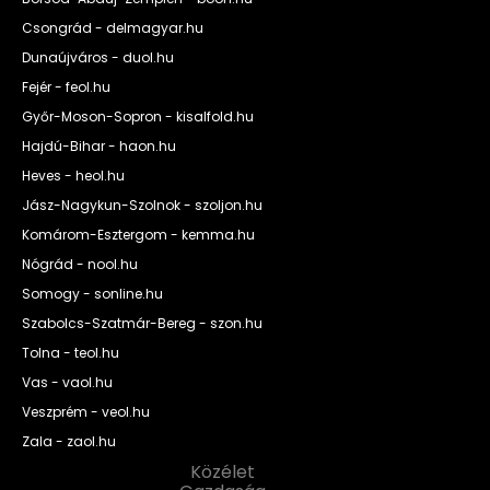
Csongrád - delmagyar.hu
Dunaújváros - duol.hu
Fejér - feol.hu
Győr-Moson-Sopron - kisalfold.hu
Hajdú-Bihar - haon.hu
Heves - heol.hu
Jász-Nagykun-Szolnok - szoljon.hu
Komárom-Esztergom - kemma.hu
Nógrád - nool.hu
Somogy - sonline.hu
Szabolcs-Szatmár-Bereg - szon.hu
Tolna - teol.hu
Vas - vaol.hu
Veszprém - veol.hu
Zala - zaol.hu
Közélet