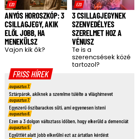
EZO
EZO
ANYÓS HOROSZKÓP: 3
3 CSILLAGJEGYNEK
CSILLAGJEGY, AKIK
SZENVEDÉLYES
ELŐL JOBB, HA
SZERELMET HOZ A
MENEKÜLSZ
VÉNUSZ
Vajon kik ők?
Te is a
szerencsések közé
tartozol?
FRISS HÍREK
augusztus 7.
Sztárpárok, akiknek a szerelme túlélte a világhírnevet
augusztus 7.
Egyszerű őszibarackos süti, ami egyenesen isteni
augusztus 6.
Ezen a 3 dolgon változtass időben, hogy elkerüld a demenciát
augusztus 5.
Együttlét alatt jobb elkerülni ezt az ártatlan kérdést