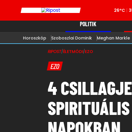
26°C
3
POLITIK
Horoszkóp
Szoboszlai Dominik
Meghan Markle
RIPOST
/
ÉLETMÓDI
/
EZO
EZO
4 CSILLAGJE
SPIRITUÁLIS
NAPOKBAN