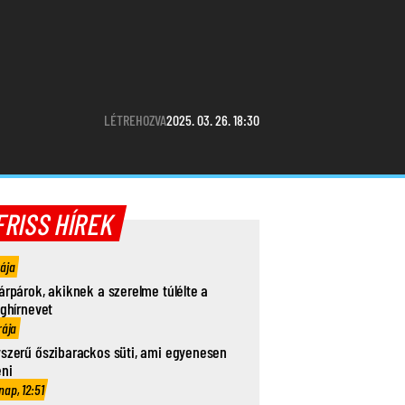
LÉTREHOZVA
2025. 03. 26. 18:30
FRISS HÍREK
rája
árpárok, akiknek a szerelme túlélte a
ághírnevet
rája
szerű őszibarackos süti, ami egyenesen
eni
nap, 12:51