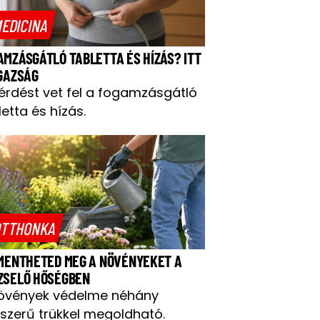
EDICINA
AMZÁSGÁTLÓ TABLETTA ÉS HÍZÁS? ITT
IGAZSÁG
kérdést vet fel a fogamzásgátló
letta és hízás.
TTHONKA
 MENTHETED MEG A NÖVÉNYEKET A
ZSELŐ HŐSÉGBEN
övények védelme néhány
szerű trükkel megoldható.