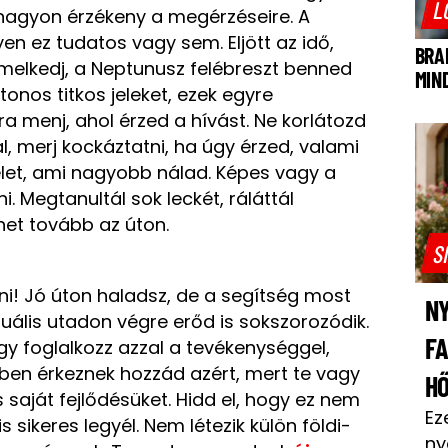
L
i nagyon érzékeny a megérzéseire. A
gyen ez tudatos vagy sem. Eljött az idő,
BRA
elkedj, a Neptunusz felébreszt benned
MIN
tonos titkos jeleket, ezek egyre
a menj, ahol érzed a hívást. Ne korlátozd
 merj kockáztatni, ha úgy érzed, valami
élet, ami nagyobb nálad. Képes vagy a
i. Megtanultál sok leckét, ráláttál
het tovább az úton.
S
i! Jó úton haladsz, de a segítség most
NY
tuális utadon végre erőd is sokszorozódik.
F
gy foglalkozz azzal a tevékenységgel,
bben érkeznek hozzád azért, mert te vagy
H
 saját fejlődésüket. Hidd el, hogy ez nem
Ez
 sikeres legyél. Nem létezik külön földi-
ny