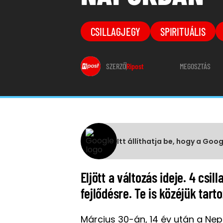
CSILLAGJEGY
SPIRITUÁLIS
SZERZŐ
Ripost
MEGOSZTÁS
Itt állíthatja be, hogy a Goo
Eljött a változás ideje. 4 csill
fejlődésre. Te is közéjük tart
Március 30-án, 14 év után a Nep