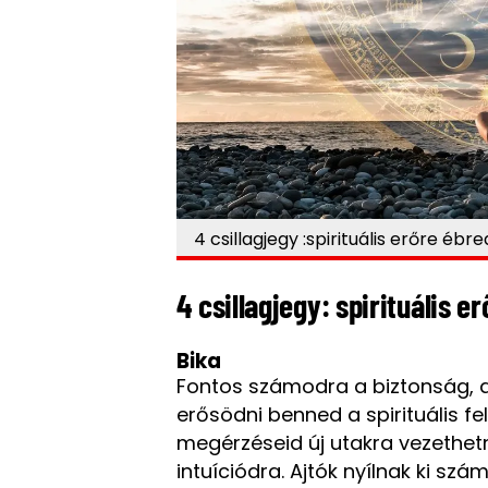
4 csillagjegy :spirituális erőre éb
4 csillagjegy: spirituális e
Bika
Fontos számodra a biztonság, a 
erősödni benned a spirituális f
megérzéseid új utakra vezethetne
intuíciódra. Ajtók nyílnak ki sz