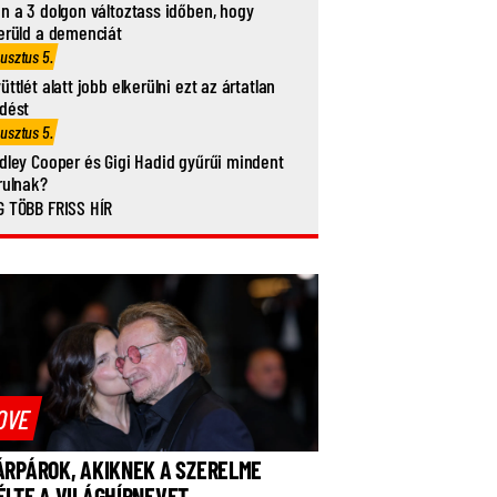
n a 3 dolgon változtass időben, hogy
erüld a demenciát
usztus 5.
üttlét alatt jobb elkerülni ezt az ártatlan
dést
usztus 5.
dley Cooper és Gigi Hadid gyűrűi mindent
rulnak?
 TÖBB FRISS HÍR
OVE
ÁRPÁROK, AKIKNEK A SZERELME
ÉLTE A VILÁGHÍRNEVET