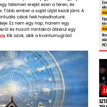
Eze
gjegy felismeri erejét ezen a téren, és
elk
e. Több ember a saját útját kezdi járni. A
aug
ituális célok felé haladhatunk.
Egy
ideje. Ez nem egy nap, hanem egy
kér
aug
kről és hozott mintákról átkerül egy
Bra
ra
. Kik azok, akik a kvantumugrást
elá
MÉG
L
SZT
TÚL