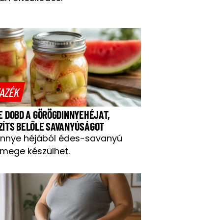
AZÉK
NE DOBD A GÖRÖGDINNYEHÉJAT,
ZÍTS BELŐLE SAVANYÚSÁGOT
innye héjából édes-savanyú
mege készülhet.