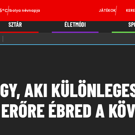
5°C
Ibolya névnapja
JÁTÉKOK
KERE
SZTÁR
ÉLETMÓDI
SP
GY, AKI KÜLÖNLEGE
 ERŐRE ÉBRED A KÖ