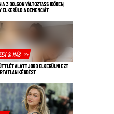
N A 3 DOLGON VÁLTOZTASS IDŐBEN,
Y ELKERÜLD A DEMENCIÁT
ZEX & MÁS
18+
ÜTTLÉT ALATT JOBB ELKERÜLNI EZT
ÁRTATLAN KÉRDÉST