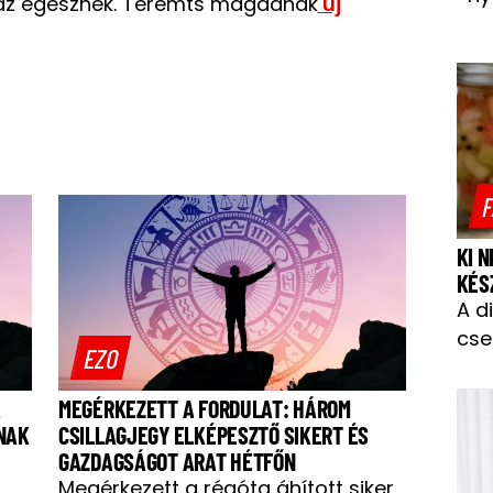
ze az egésznek. Teremts magadnak
új
F
KI 
KÉS
A d
cse
EZO
A
MEGÉRKEZETT A FORDULAT: HÁROM
RNAK
CSILLAGJEGY ELKÉPESZTŐ SIKERT ÉS
GAZDAGSÁGOT ARAT HÉTFŐN
Megérkezett a régóta áhított siker