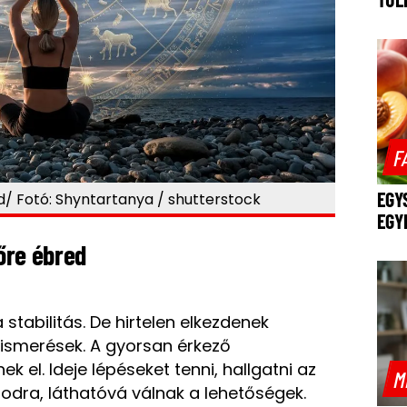
F
EGY
red/ Fotó: Shyntartanya / shutterstock
EGY
rőre ébred
stabilitás. De hirtelen elkezdenek
elismerések. A gyorsan érkező
k el. Ideje lépéseket tenni, hallgatni az
M
ámodra, láthatóvá válnak a lehetőségek.