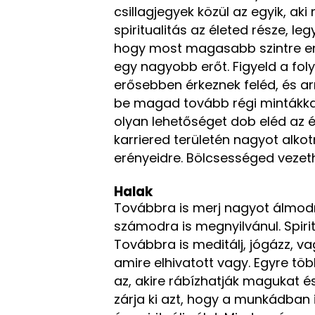
csillagjegyek közül az egyik, ak
spiritualitás az életed része, le
hogy most magasabb szintre em
egy nagyobb erőt. Figyeld a foly
erősebben érkeznek feléd, és arr
be magad tovább régi mintákkal,
olyan lehetőséget dob eléd az 
karriered területén nagyot alkotn
erényeidre. Bölcsességed vezet
Halak
Továbbra is merj nagyot álmodn
számodra is megnyilvánul. Spiri
Továbbra is meditálj, jógázz, va
amire elhivatott vagy. Egyre tö
az, akire rábízhatják magukat és
zárja ki azt, hogy a munkádban is