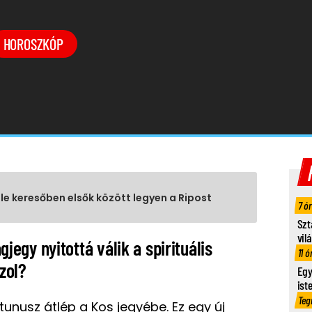
HOROSZKÓP
gle keresőben elsők között legyen a Ripost
7 ó
Szt
vil
agjegy nyitottá válik a spirituális
11 ó
ozol?
Egy
ist
Teg
tunusz átlép a Kos jegyébe. Ez egy új