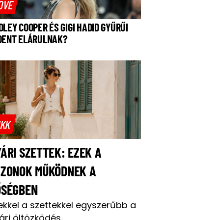
OVE
DLEY COOPER ÉS GIGI HADID GYŰRŰI
DENT ELÁRULNAK?
IKK
ÁRI SZETTEK: EZEK A
AZONOK MŰKÖDNEK A
ŐSÉGBEN
ekkel a szettekkel egyszerűbb a
ári öltözködés.