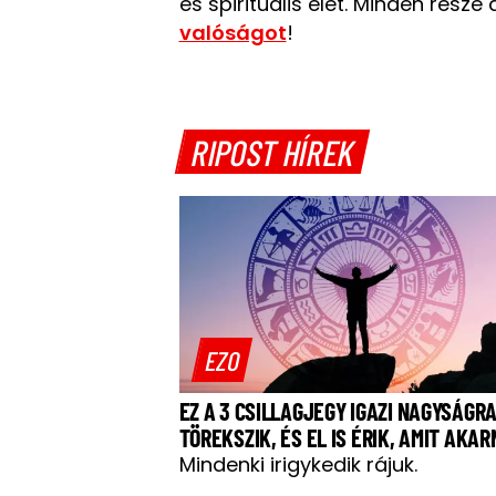
és spirituális élet. Minden rés
valóságot
!
RIPOST HÍREK
EZO
EZ A 3 CSILLAGJEGY IGAZI NAGYSÁGR
TÖREKSZIK, ÉS EL IS ÉRIK, AMIT AKA
Mindenki irigykedik rájuk.