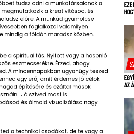
többet tudsz adni a munkatársaidnak a
EZE
 megmutatkozik a kreativitásod, és
HOG
ladsz előre. A munkád gyümölcse
ívesebben foglalkozol valamilyen
sze mindig a földön maradsz közben.
be a spiritualitás. Nyitott vagy a hasonló
S
közös eszmecserékre. Érzed, ahogy
ted. A mindennapokban ugyanúgy teszed
EGY
enned egy erő, amit érdemes jó célok
AZ 
e magad építésére és ezáltal mások
ználni. Jó szíved most is
odásod és álmaid vizualizálása nagy
ted a technikai csodákat, de te vagy a