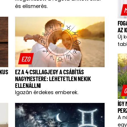
és elismerés.
M
FOG
AZ 
Új 
tab
EZO
IKUS
EZ A 4 CSILLAGJEGY A CSÁBÍTÁS
NAGYMESTERE: LEHETETLEN NEKIK
ELLENÁLLNI
O
Igazán érdekes emberek.
ÍGY
PER
A n
egy