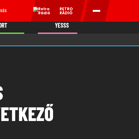
RETRO
SÉS
RÁDIÓ
ORT
YESSS
MANI
S
VETKEZŐ