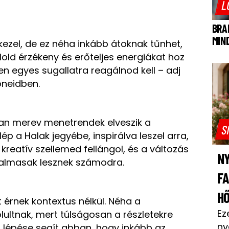
L
BRA
MIN
lkezel, de ez néha inkább átoknak tűnhet,
old érzékeny és erőteljes energiákat hoz
n egyes sugallatra reagálnod kell – adj
öneidben.
ttan merev menetrendek elveszik a
S
p a Halak jegyébe, inspirálva leszel arra,
kreatív szellemed fellángol, és a változás
NY
galmasak lesznek számodra.
F
H
rnek kontextus nélkül. Néha a
Ez
ultnak, mert túlságosan a részletekre
ny
 lépése segít abban, hogy inkább az