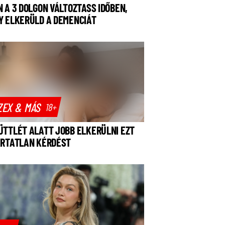
N A 3 DOLGON VÁLTOZTASS IDŐBEN,
Y ELKERÜLD A DEMENCIÁT
ZEX & MÁS
18+
ÜTTLÉT ALATT JOBB ELKERÜLNI EZT
ÁRTATLAN KÉRDÉST