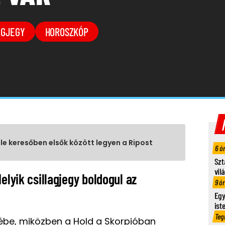
AGJEGY
HOROSZKÓP
gle keresőben elsők között legyen a Ripost
6 ó
Szt
vil
elyik csillagjegy boldogul az
9 ó
Egy
ist
Teg
ébe, miközben a Hold a Skorpióban