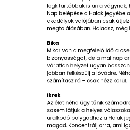
legkitartóbbak is arra vágynak, 
Nap belépése a Halak jegyébe arr
akadályok valójában csak útjelz
megtalálásában. Haladsz, még h
Bika
Mikor van a megfelelő idő a cse
bizonyosságot, de a mai nap arra
váratlan helyzet ugyan bosszan
jobban felkészülj a jövődre. Né
számítasz rá – csak nézz körül.
Ikrek
Az élet néha úgy tűnik számodra
sosem látjuk a helyes válaszoka
uralkodó bolygódhoz a Halak jeg
magad. Koncentrálj arra, ami ig