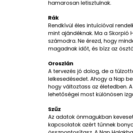
hamarosan letisztulnak.
Rák
Rendkívül éles intuícióval rende
mint ajándéknak. Ma a Skorpió H
számodra. Ne érezd, hogy minde
magadnak időt, és bízz az öszt
Oroszlán
A tervezés jó dolog, de a túlzo
lelkesedésedet. Ahogy a Nap belé
hogy változtass az életedben. A 
lehetőségei most különösen iz
Szűz
Az adatok önmagukban keveset é
kapcsolatok azért tűnnek bonyol
összpontosítasz. A Nap Halakba