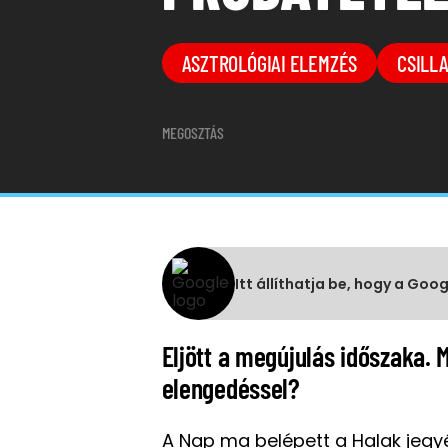
ASZTROLÓGIAI ELEMZÉS
CSILL
MEGOSZTÁS
Itt állíthatja be, hogy a Goo
Eljött a megújulás időszaka. M
elengedéssel?
A Nap ma belépett a Halak jegy