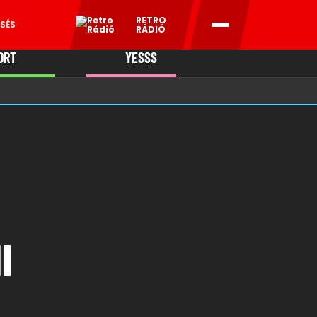
RETRO
SÉS
RÁDIÓ
ORT
YESSS
MANI
I