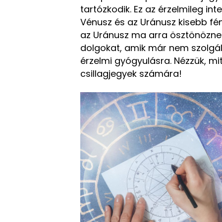
tartózkodik. Ez az érzelmileg in
Vénusz és az Uránusz kisebb fény
az Uránusz ma arra ösztönöznek
dolgokat, amik már nem szolgáljá
érzelmi gyógyulásra. Nézzük, mi
csillagjegyek számára!