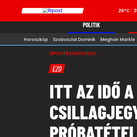
26°C
3
POLITIK
Horoszkóp
Szoboszlai Dominik
Meghan Markle
RIPOST
/
ÉLETMÓDI
/
EZO
EZO
ITT AZ IDŐ 
CSILLAGJEG
PRÓBATÉTEL