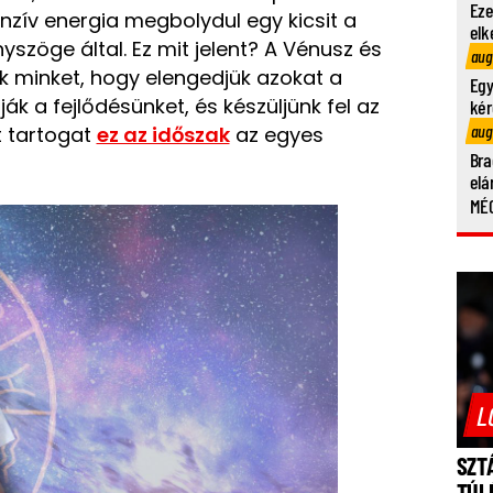
Eze
tenzív energia megbolydul egy kicsit a
elk
szöge által. Ez mit jelent? A Vénusz és
aug
 minket, hogy elengedjük azokat a
Egy
k a fejlődésünket, és készüljünk fel az
kér
aug
t tartogat
ez az időszak
az egyes
Bra
elá
MÉG
L
SZT
TÚL