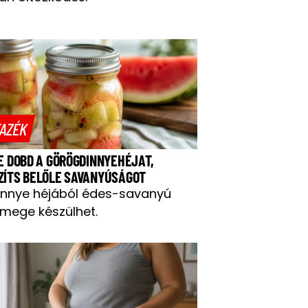
AZÉK
NE DOBD A GÖRÖGDINNYEHÉJAT,
ZÍTS BELŐLE SAVANYÚSÁGOT
innye héjából édes-savanyú
mege készülhet.