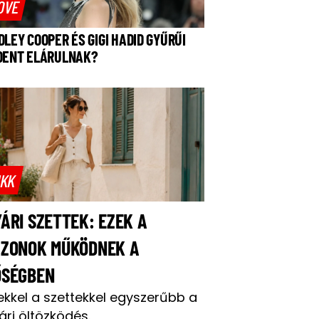
OVE
DLEY COOPER ÉS GIGI HADID GYŰRŰI
DENT ELÁRULNAK?
IKK
ÁRI SZETTEK: EZEK A
AZONOK MŰKÖDNEK A
ŐSÉGBEN
ekkel a szettekkel egyszerűbb a
ári öltözködés.