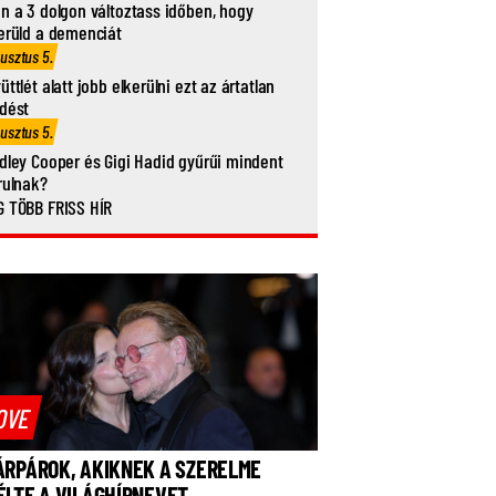
n a 3 dolgon változtass időben, hogy
erüld a demenciát
usztus 5.
üttlét alatt jobb elkerülni ezt az ártatlan
dést
usztus 5.
dley Cooper és Gigi Hadid gyűrűi mindent
rulnak?
 TÖBB FRISS HÍR
OVE
ÁRPÁROK, AKIKNEK A SZERELME
ÉLTE A VILÁGHÍRNEVET