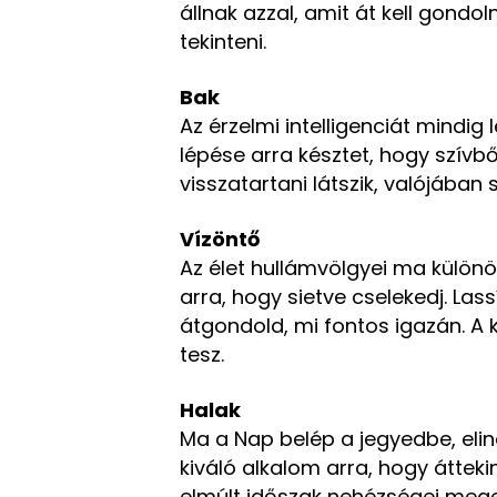
állnak azzal, amit át kell gondo
tekinteni.
Bak
Az érzelmi intelligenciát mindig
lépése arra késztet, hogy szívbő
visszatartani látszik, valójában 
Vízöntő
Az élet hullámvölgyei ma külön
arra, hogy sietve cselekedj. Las
átgondold, mi fontos igazán. A
tesz.
Halak
Ma a Nap belép a jegyedbe, elin
kiváló alkalom arra, hogy áttekin
elmúlt időszak nehézségei meger