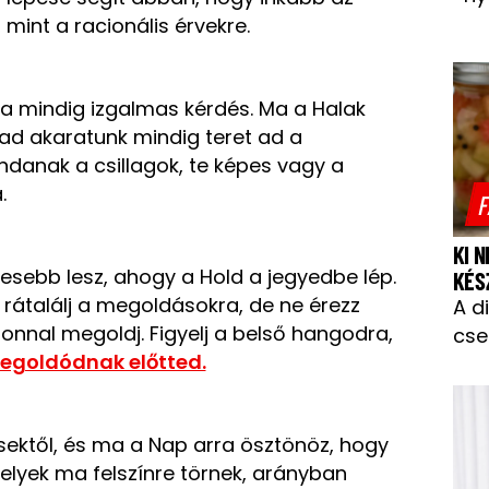
mint a racionális érvekre.
ja mindig izgalmas kérdés. Ma a Halak
ad akaratunk mindig teret ad a
ndanak a csillagok, te képes vagy a
.
F
KI 
jesebb lesz, ahogy a Hold a jegyedbe lép.
KÉS
 rátalálj a megoldásokra, de ne érezz
A d
onnal megoldj. Figyelj a belső hangodra,
cse
egoldódnak előtted.
sektől, és ma a Nap arra ösztönöz, hogy
elyek ma felszínre törnek, arányban