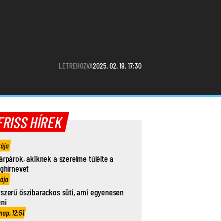
LÉTREHOZVA
2025. 02. 19. 17:30
FRISS HÍREK
rája
árpárok, akiknek a szerelme túlélte a
ághírnevet
rája
szerű őszibarackos süti, ami egyenesen
eni
nap, 12:51