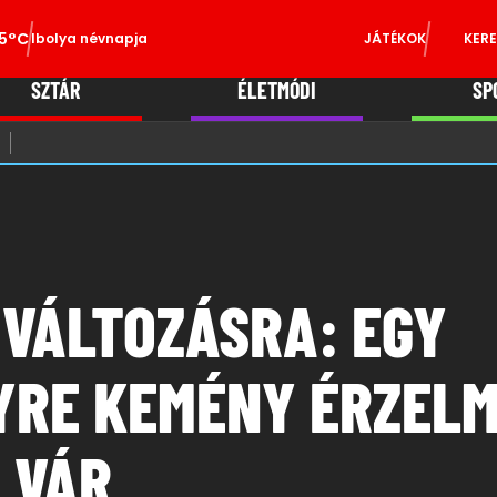
5°C
Ibolya névnapja
JÁTÉKOK
KERE
SZTÁR
ÉLETMÓDI
SP
A VÁLTOZÁSRA: EGY
YRE KEMÉNY ÉRZELM
 VÁR