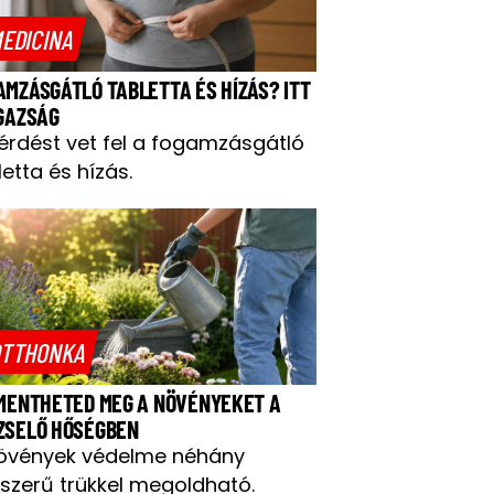
EDICINA
AMZÁSGÁTLÓ TABLETTA ÉS HÍZÁS? ITT
IGAZSÁG
kérdést vet fel a fogamzásgátló
letta és hízás.
TTHONKA
 MENTHETED MEG A NÖVÉNYEKET A
ZSELŐ HŐSÉGBEN
övények védelme néhány
szerű trükkel megoldható.