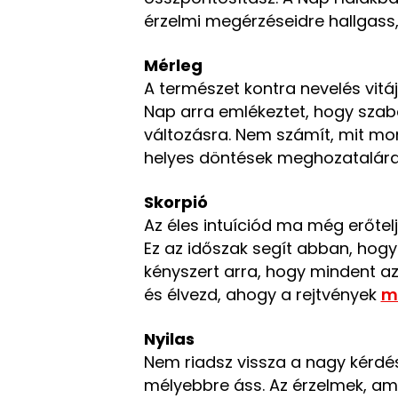
érzelmi megérzéseidre hallgass, 
Mérleg
A természet kontra nevelés vitá
Nap arra emlékeztet, hogy szab
változásra. Nem számít, mit mo
helyes döntések meghozatalára
Skorpió
Az éles intuíciód ma még erőtel
Ez az időszak segít abban, hogy
kényszert arra, hogy mindent az
és élvezd, ahogy a rejtvények
m
Nyilas
Nem riadsz vissza a nagy kérdé
mélyebbre áss. Az érzelmek, am