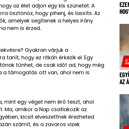
EZE
hogy az élet adjon egy kis szünetet. A
HOG
a ösztönöz, hogy pihenj, és lassíts. Az
ők, amelyek segítenek a helyes irány
a nem is érzed.
lekvésre? Gyakran várjuk a
 tanít, hogy ez ritkán érkezik el. Egy
S
tónak tűnhet, de csak időt ad, hogy még
ha a támogatás ott van, ahol nem is
EGY
AZ 
, mint egy véget nem érő teszt, ahol
t. Ma, amikor a Nap csatlakozik az
yében, kicsit elveszettnek érezheted
azán számít, és a zavaros vizek