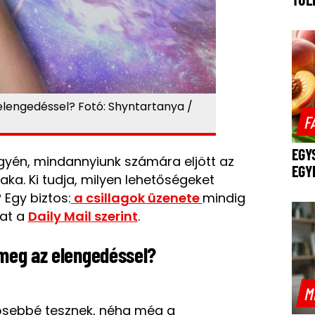
 elengedéssel? Fotó: Shyntartanya /
F
EGY
gyén, mindannyiunk számára eljött az
EGY
ka. Ki tudja, milyen lehetőségeket
 Egy biztos:
a csillagok üzenete
mindig
at a
Daily Mail szerint
.
 meg az elengedéssel?
M
rősebbé tesznek, néha még a