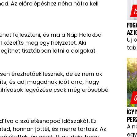
lnod. Az előrelépéshez néha hátra kell
M
FOG
AZ 
 lehet fejleszteni, és ma a Nap Halakba
Új 
l közelíts meg egy helyzetet. Aki
tab
segíthet tisztábban látni a dolgokat.
ösen érezhetőek lesznek, de ez nem ok
síts, és adj magadnak időt arra, hogy
 kihívások legyőzése csak még erősebbé
O
ÍGY
PER
dítva a születésnapod időszakát. Ez
A n
tsd, honnan jöttél, és merre tartasz. Az
egy
ősítettek, és most itt az ideje, hogy