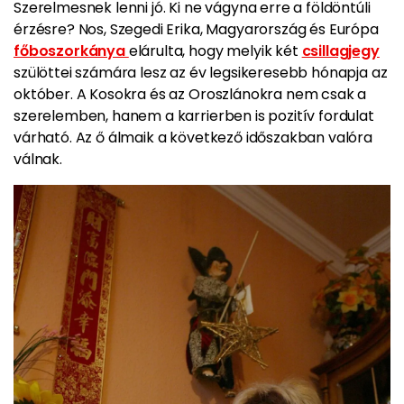
Szerelmesnek lenni jó. Ki ne vágyna erre a földöntúli
érzésre? Nos, Szegedi Erika, Magyarország és Európa
főboszorkánya
elárulta, hogy melyik két
csillagjegy
szülöttei számára lesz az év legsikeresebb hónapja az
október. A Kosokra és az Oroszlánokra nem csak a
szerelemben, hanem a karrierben is pozitív fordulat
várható. Az ő álmaik a következő időszakban valóra
válnak.