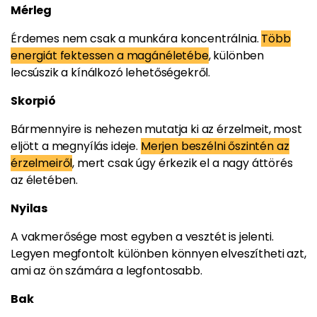
Mérleg
Érdemes nem csak a munkára koncentrálnia.
Több
energiát fektessen a magánéletébe
, különben
lecsúszik a kínálkozó lehetőségekről.
Skorpió
Bármennyire is nehezen mutatja ki az érzelmeit, most
eljött a megnyílás ideje.
Merjen beszélni őszintén az
érzelmeiről
, mert csak úgy érkezik el a nagy áttörés
az életében.
Nyilas
A vakmerősége most egyben a vesztét is jelenti.
Legyen megfontolt különben könnyen elveszítheti azt,
ami az ön számára a legfontosabb.
Bak