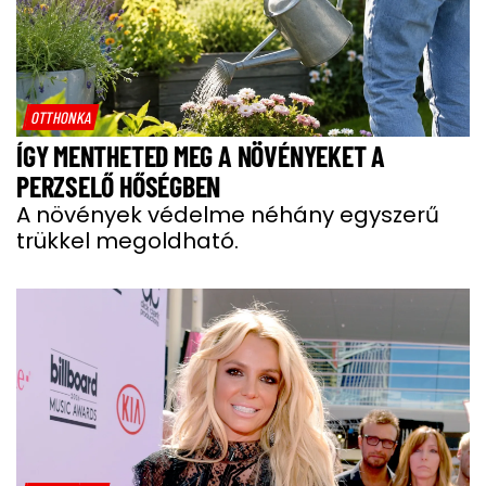
OTTHONKA
ÍGY MENTHETED MEG A NÖVÉNYEKET A
PERZSELŐ HŐSÉGBEN
A növények védelme néhány egyszerű
trükkel megoldható.