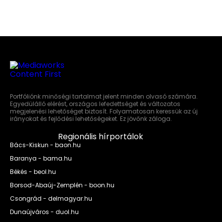
Portfóliónk minőségi tartalmat jelent minden olvasó számára.
Egyedülálló elérést, országos lefedettséget és változatos
megjelenési lehetőséget biztosít. Folyamatosan keressük az új
irányokat és fejlődési lehetőségeket. Ez jövőnk záloga.
Regionális hírportálok
Bács-Kiskun - baon.hu
Baranya - bama.hu
Békés - beol.hu
Borsod-Abaúj-Zemplén - boon.hu
Csongrád - delmagyar.hu
Dunaújváros - duol.hu