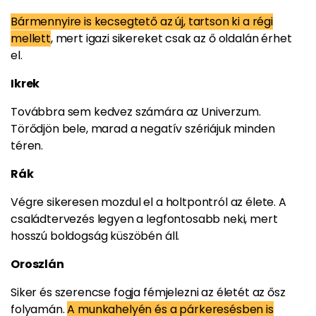
Bármennyire is kecsegtető az új, tartson ki a régi
mellett
, mert igazi sikereket csak az ő oldalán érhet
el.
Ikrek
Továbbra sem kedvez számára az Univerzum.
Törődjön bele, marad a negatív szériájuk minden
téren.
Rák
Végre sikeresen mozdul el a holtpontról az élete. A
családtervezés legyen a legfontosabb neki, mert
hosszú boldogság küszöbén áll.
Oroszlán
Siker és szerencse fogja fémjelezni az életét az ősz
folyamán.
A munkahelyén és a párkeresésben is