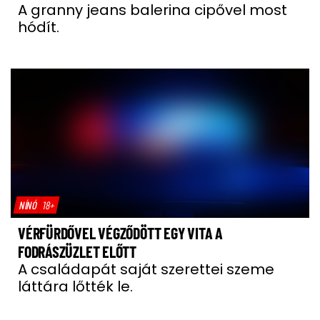
A granny jeans balerina cipővel most
hódít.
NÍNÓ
18+
VÉRFÜRDŐVEL VÉGZŐDÖTT EGY VITA A
FODRÁSZÜZLET ELŐTT
A családapát saját szerettei szeme
láttára lőtték le.