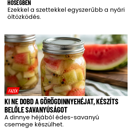
HŐSÉGBEN
Ezekkel a szettekkel egyszerűbb a nyári
öltözködés.
FAZÉK
KI NE DOBD A GÖRÖGDINNYEHÉJAT, KÉSZÍTS
BELŐLE SAVANYÚSÁGOT
A dinnye héjából édes-savanyú
csemege készülhet.