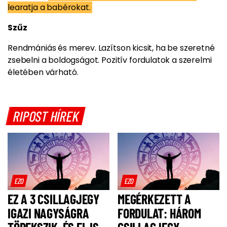
learatja a babérokat.
Szűz
Rendmániás és merev. Lazítson kicsit, ha be szeretné
zsebelni a boldogságot. Pozitív fordulatok a szerelmi
életében várható.
RIPOST HÍREK
EZO
EZO
EZ A 3 CSILLAGJEGY
MEGÉRKEZETT A
IGAZI NAGYSÁGRA
FORDULAT: HÁROM