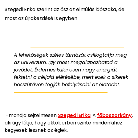
Szegedi Erika szerint az ősz az elmúlás időszaka, de
most az újrakezdésé is egyben
A lehetőségek széles tárházát csillogtatja meg
az Univerzum. Így most megalapozhatod a
jövődet. Érdemes különösen nagy energiát
fektetni a céljaid elérésébe, mert ezek a sikerek
hosszútávon fogják befolyásolni az életedet.
-mondja sejtelmesen
Szegedi Erika
. A
főboszorkány
,
aki úgy látja, hogy októberben szinte mindenkihez
kegyesek lesznek az égiek.