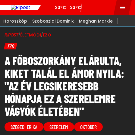
23°C
33°C
Horoszkóp
Szoboszlai Dominik
Meghan Markle
RIPOST
/
ÉLETMÓDI
/
EZO
EZO
A FŐBOSZORKÁNY ELÁRULTA,
KIKET TALÁL EL ÁMOR NYILA:
"AZ ÉV LEGSIKERESEBB
HÓNAPJA EZ A SZERELEMRE
VÁGYÓK ÉLETÉBEN"
SZEGEDI ERIKA
SZERELEM
OKTÓBER