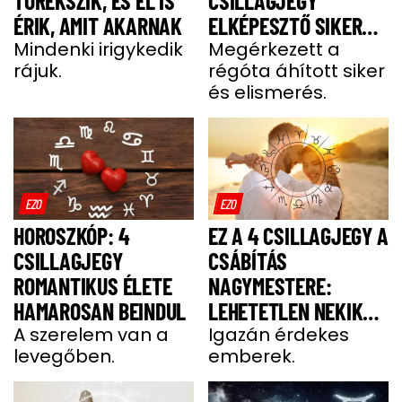
TÖREKSZIK, ÉS EL IS
CSILLAGJEGY
ÉRIK, AMIT AKARNAK
ELKÉPESZTŐ SIKERT
Mindenki irigykedik
ÉS GAZDAGSÁGOT
Megérkezett a
rájuk.
régóta áhított siker
ARAT HÉTFŐN
és elismerés.
EZO
EZO
HOROSZKÓP: 4
EZ A 4 CSILLAGJEGY A
CSILLAGJEGY
CSÁBÍTÁS
ROMANTIKUS ÉLETE
NAGYMESTERE:
HAMAROSAN BEINDUL
LEHETETLEN NEKIK
A szerelem van a
ELLENÁLLNI
Igazán érdekes
levegőben.
emberek.