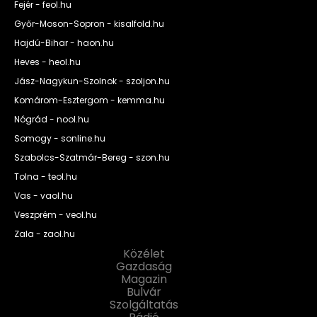
Fejér - feol.hu
Győr-Moson-Sopron - kisalfold.hu
Hajdú-Bihar - haon.hu
Heves - heol.hu
Jász-Nagykun-Szolnok - szoljon.hu
Komárom-Esztergom - kemma.hu
Nógrád - nool.hu
Somogy - sonline.hu
Szabolcs-Szatmár-Bereg - szon.hu
Tolna - teol.hu
Vas - vaol.hu
Veszprém - veol.hu
Zala - zaol.hu
Közélet
Gazdaság
Magazin
Bulvár
Szolgáltatás