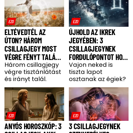
EZO
EZO
ELTÉVEDTÉL AZ
ÚJHOLD AZ IKREK
ÚTON? HÁROM
JEGYÉBEN: 3
CSILLAGJEGY MOST
CSILLAGJEGYNEK
VÉGRE FÉNYT TALÁL A
FORDULÓPONTOT HOZ
SÖTÉTSÉGBEN –
Három csillagjegy
AZ ÉLETÉBE
Vajon neked is
végre tisztánlátást
tiszta lapot
KÖZTÜK VAGY?
és irányt talál.
osztanak az égiek?
EZO
EZO
ANYÓS HOROSZKÓP: 3
3 CSILLAGJEGYNEK