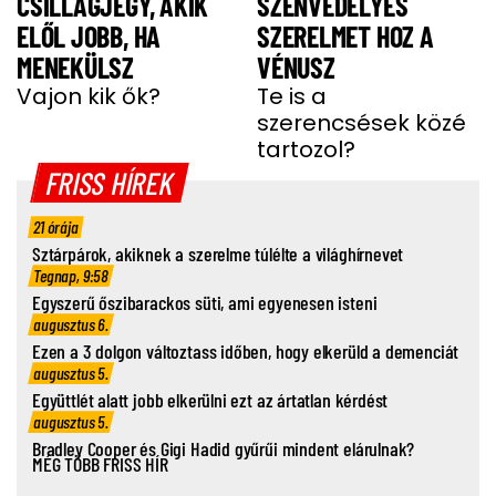
CSILLAGJEGY, AKIK
SZENVEDÉLYES
ELŐL JOBB, HA
SZERELMET HOZ A
MENEKÜLSZ
VÉNUSZ
Vajon kik ők?
Te is a
szerencsések közé
tartozol?
FRISS HÍREK
21 órája
Sztárpárok, akiknek a szerelme túlélte a világhírnevet
Tegnap, 9:58
Egyszerű őszibarackos süti, ami egyenesen isteni
augusztus 6.
Ezen a 3 dolgon változtass időben, hogy elkerüld a demenciát
augusztus 5.
Együttlét alatt jobb elkerülni ezt az ártatlan kérdést
augusztus 5.
Bradley Cooper és Gigi Hadid gyűrűi mindent elárulnak?
MÉG TÖBB FRISS HÍR