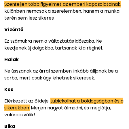
Szenteljen több figyelmet az emberi kapcsolatainak,
különben nemcsak a szerelemben, hanem a munka
terén sem lesz sikeres.
Vízöntő
Ez számukra nem a változtatás időszaka. Ne
kezdjenek új dolgokba, tartsanak ki a réginél.
Halak
Ne ússzanak az árral szemben, inkább álljanak be a
sorba, mert csak úgy lehetnek sikeresek.
Kos
Elérkezett az ő ideje.
Lubickolhat a boldogságban és a
sikerekben.
Merjen nagyot álmodni, és meglátja,
valóra is válik!
Bika